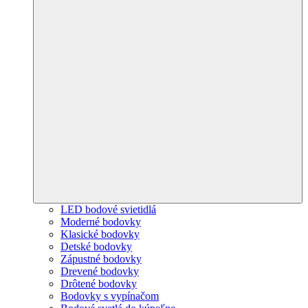
LED bodové svietidlá
Moderné bodovky
Klasické bodovky
Detské bodovky
Zápustné bodovky
Drevené bodovky
Drôtené bodovky
Bodovky s vypínačom