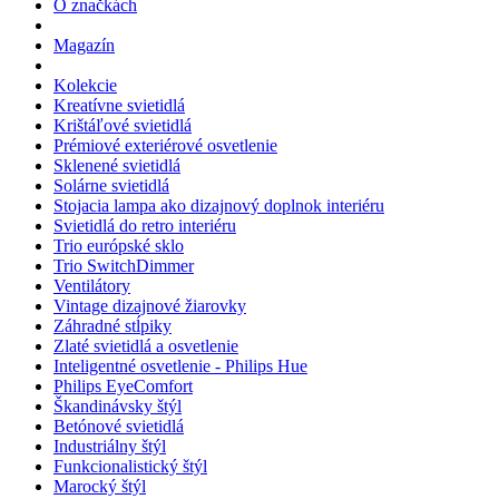
O značkách
Magazín
Kolekcie
Kreatívne svietidlá
Krištáľové svietidlá
Prémiové exteriérové osvetlenie
Sklenené svietidlá
Solárne svietidlá
Stojacia lampa ako dizajnový doplnok interiéru
Svietidlá do retro interiéru
Trio európské sklo
Trio SwitchDimmer
Ventilátory
Vintage dizajnové žiarovky
Záhradné stĺpiky
Zlaté svietidlá a osvetlenie
Inteligentné osvetlenie - Philips Hue
Philips EyeComfort
Škandinávsky štýl
Betónové svietidlá
Industriálny štýl
Funkcionalistický štýl
Marocký štýl