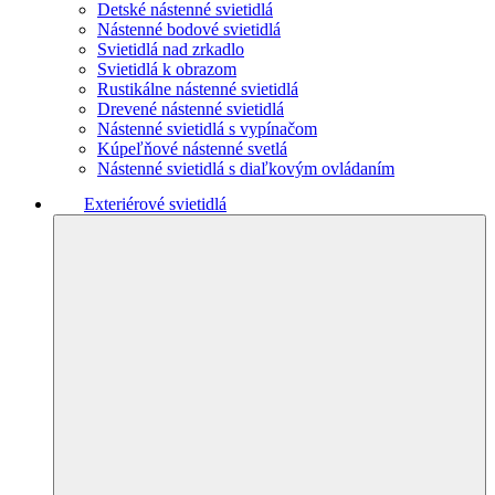
Detské nástenné svietidlá
Nástenné bodové svietidlá
Svietidlá nad zrkadlo
Svietidlá k obrazom
Rustikálne nástenné svietidlá
Drevené nástenné svietidlá
Nástenné svietidlá s vypínačom
Kúpeľňové nástenné svetlá
Nástenné svietidlá s diaľkovým ovládaním
Exteriérové svietidlá