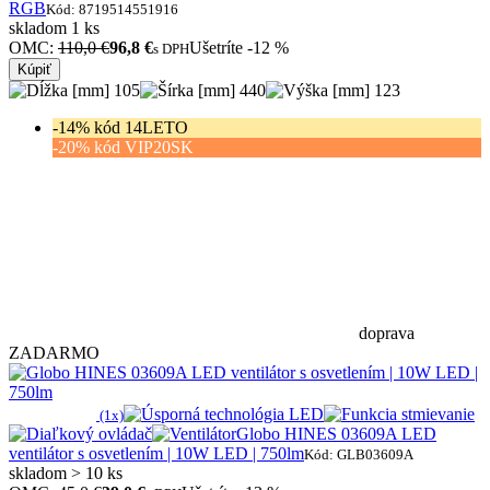
RGB
Kód: 8719514551916
skladom 1 ks
OMC:
110,0 €
96,8 €
Ušetríte -12 %
s DPH
Kúpiť
105
440
123
-14% kód 14LETO
-20% kód VIP20SK
doprava
ZADARMO
(1x)
Globo HINES 03609A LED
ventilátor s osvetlením | 10W LED | 750lm
Kód: GLB03609A
skladom > 10 ks