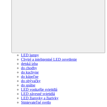
LED lampy
Chytré a inteligentné LED osvetlenie
detská izba
do chodby
do kuchyne
do kúpeľne
do obývačky
do spálne
LED vonkajšie svietidlá
LED závesné svietidlá
LED žiarovky a žiarivky
Stmievateľné svetlo