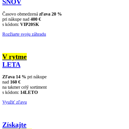
SNOV
Časovo obmedzená
zľava 20 %
pri nákupe nad
400 €
s kódom:
VIP20SK
Rozžiarte svoju záhradu
V rytme
LETA
Zľava 14 %
pri nákupe
nad
160 €
na takmer celý sortiment
s kódom:
14LETO
Využiť zľavu
Získajte