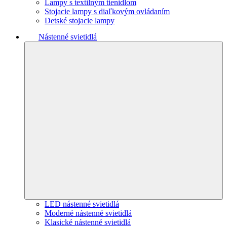
Lampy s textilným tienidlom
Stojacie lampy s diaľkovým ovládaním
Detské stojacie lampy
Nástenné svietidlá
LED nástenné svietidlá
Moderné nástenné svietidlá
Klasické nástenné svietidlá