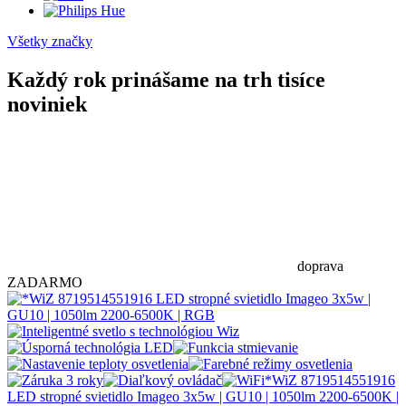
Všetky značky
Každý rok prinášame na trh tisíce
noviniek
doprava
ZADARMO
*WiZ 8719514551916
LED stropné svietidlo Imageo 3x5w | GU10 | 1050lm 2200-6500K |