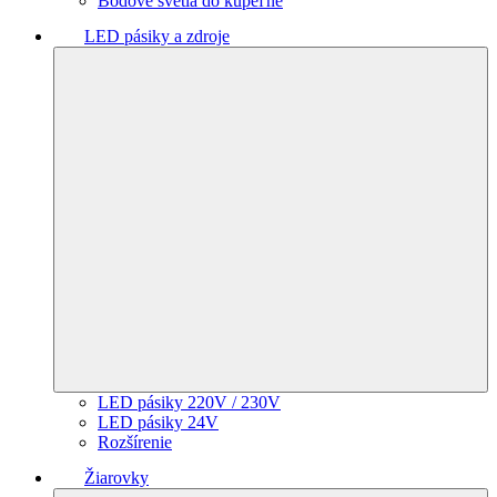
Bodové svetlá do kúpeľne
LED pásiky a zdroje
LED pásiky 220V / 230V
LED pásiky 24V
Rozšírenie
Žiarovky