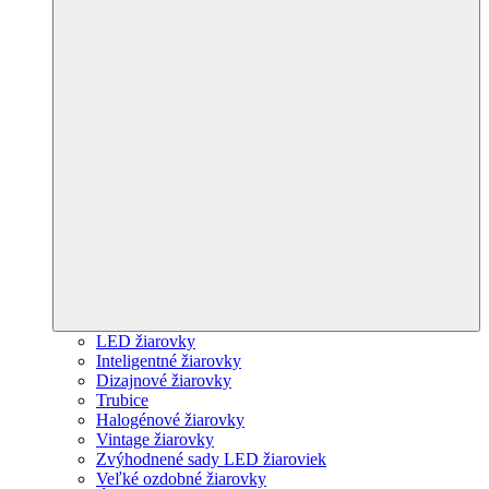
LED žiarovky
Inteligentné žiarovky
Dizajnové žiarovky
Trubice
Halogénové žiarovky
Vintage žiarovky
Zvýhodnené sady LED žiaroviek
Veľké ozdobné žiarovky