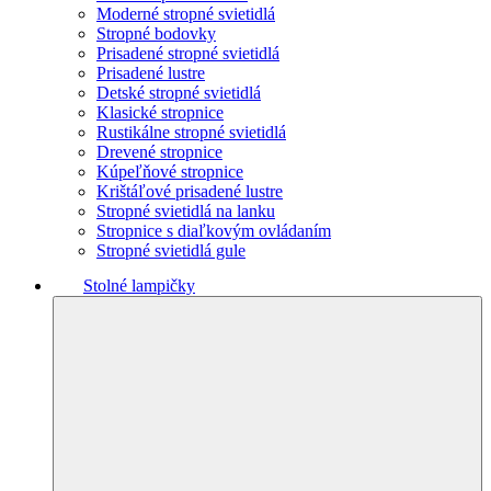
Moderné stropné svietidlá
Stropné bodovky
Prisadené stropné svietidlá
Prisadené lustre
Detské stropné svietidlá
Klasické stropnice
Rustikálne stropné svietidlá
Drevené stropnice
Kúpeľňové stropnice
Krištáľové prisadené lustre
Stropné svietidlá na lanku
Stropnice s diaľkovým ovládaním
Stropné svietidlá gule
Stolné lampičky