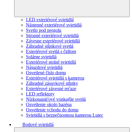
LED exteriérové svietidlá
Nástenné exteriérové svietidlá
Svetlo pod pergolu
Stropné exteriérové svietidlá
Závesne exteriérové svietidlá
Záhradné stĺpikové svetlá
Exteriérové svetlá s čidlom
Solárne svietidlá
Exteriérové stolné svietidlá
Nájazdové svietidlá
Osvetlené číslo domu
Exteriérové svietidlá s kamerou
Záhradné zásuvkové stĺpiky
Exteriérové závesné reťaze
LED reflektory
Nízkonapäťové vonkajšie svetlá
Osvetlenie okolo bazéna
Osvetlenie vchodu do domu
Svietidlá s bezpečnostnou kamerou Lutec
Bodové svietidlá