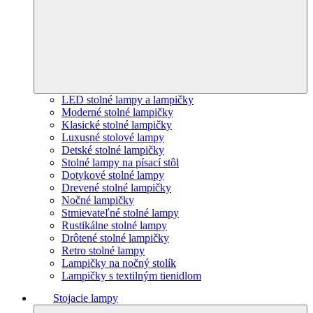
LED stolné lampy a lampičky
Moderné stolné lampičky
Klasické stolné lampičky
Luxusné stolové lampy
Detské stolné lampičky
Stolné lampy na písací stôl
Dotykové stolné lampy
Drevené stolné lampičky
Nočné lampičky
Stmievateľné stolné lampy
Rustikálne stolné lampy
Drôtené stolné lampičky
Retro stolné lampy
Lampičky na nočný stolík
Lampičky s textilným tienidlom
Stojacie lampy