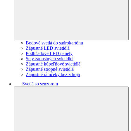
Bodové svetlá do sadrokartónu
Zápustné LED svietidlá
Podhľadové LED panely
Sety zápustných svietidiel
Zápustné kúpeľňové svietidlá
Zápustné stropné svietidlá
Zápustné rámčeky bez zdroja
Svetlá so senzorom