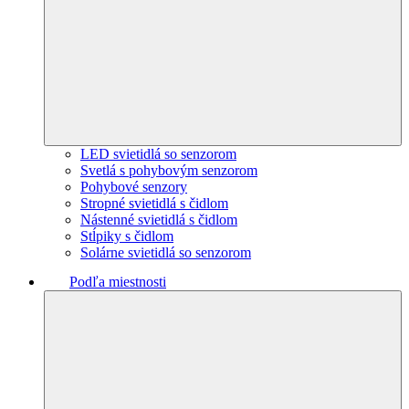
LED svietidlá so senzorom
Svetlá s pohybovým senzorom
Pohybové senzory
Stropné svietidlá s čidlom
Nástenné svietidlá s čidlom
Stĺpiky s čidlom
Solárne svietidlá so senzorom
Podľa miestnosti