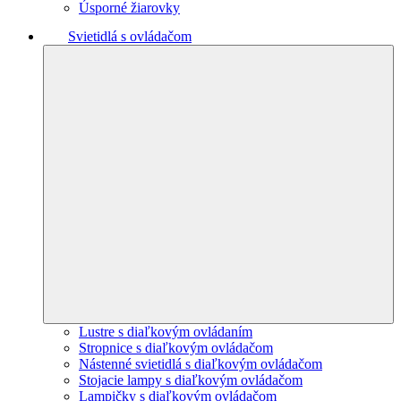
Úsporné žiarovky
Svietidlá s ovládačom
Lustre s diaľkovým ovládaním
Stropnice s diaľkovým ovládačom
Nástenné svietidlá s diaľkovým ovládačom
Stojacie lampy s diaľkovým ovládačom
Lampičky s diaľkovým ovládačom