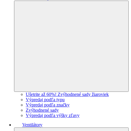
Ušetrite až 60%! Zvýhodnené sady žiaroviek
Výpredaj podľa typu
Výpredaj podľa značky
Zvýhodnené sady
Výpredaj podľa výšky zľavy
Ventilátory