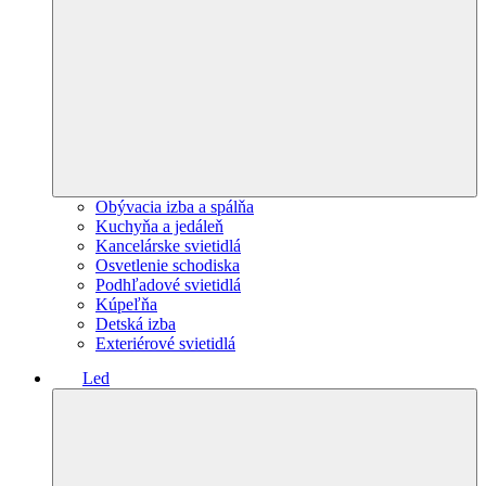
Obývacia izba a spálňa
Kuchyňa a jedáleň
Kancelárske svietidlá
Osvetlenie schodiska
Podhľadové svietidlá
Kúpeľňa
Detská izba
Exteriérové svietidlá
Led