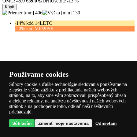
OMC:
45,0 €
39,0 €
Ušetríte -13 %
s DPH
Kúpiť
406
130
-14% kód 14LETO
-20% kód VIP20SK
Používame cookies
doprava
Súbory cookie a ďalšie technológie sledovania používame na
ZADARMO
zlepšenie vášho zážitku z prehliadania našich webových
stránok, na to, aby sme vám zobrazovali prispôsobený obsah
a cielené reklamy, na analýzu návštevnosti našich webových
Ideal lux I314969 LED závesný luster
stránok a na pochopenie toho, odkiaľ naši návštevníci
UMILE | 20W integrovaný LED zdroj
Kód: I314969
prichádzajú.
skladom > 10 ks
OMC:
172,2 €
140,0 €
Ušetríte -19 %
s DPH
Súhlasím
Zmeniť moje nastavenia
Odmietam
Kúpiť
-14% kód 14LETO