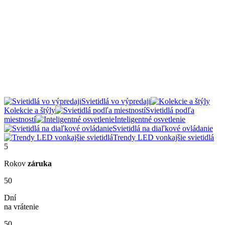
Svietidlá vo výpredaji
Kolekcie a štýly
Svietidlá podľa
miestností
Inteligentné osvetlenie
Svietidlá na diaľkové ovládanie
Trendy LED vonkajšie svietidlá
5
Rokov
záruka
50
Dní
na vrátenie
50