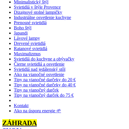
Minimalistický štýl
Svietidlá v štýle Provence
Dizajnové stolné lampičky
Industriálne osvetlenie kuchyne
Prenosné svietidlá
Boho štýl
Japandi
Lávové lampy
Drevené svietidlá
Ratanové svietidlá
Maximalizmus
Svietidlá do kuchyne a obývačky
Čierne svietidlá a osvetlenie
Svietidlá nad jedálenský stôl
Ako na vianočné osvetlenie
Tipy na vianočné darčeky do 20 €
Tipy na vianočné darčeky do 40 €
Tipy na vianočný darček
Tipy na vianočný darček do 75 €
Kontakt
Ako na úsporu energie 🌱
ZÁHRADA