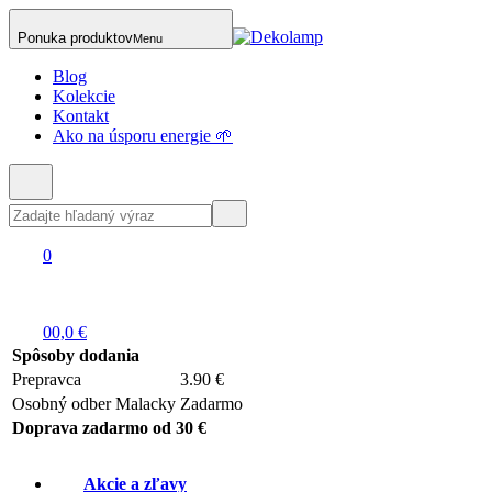
Ponuka produktov
Menu
Blog
Kolekcie
Kontakt
Ako na úsporu energie 🌱
0
0
0,0 €
Spôsoby dodania
Prepravca
3.90 €
Osobný odber Malacky
Zadarmo
Doprava zadarmo od 30 €
Akcie a zľavy