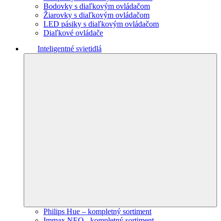
Bodovky s diaľkovým ovládačom
Žiarovky s diaľkovým ovládačom
LED pásiky s diaľkovým ovládačom
Diaľkové ovládače
Inteligentné svietidlá
Philips Hue – kompletný sortiment
Immax NEO - kompletný sortiment