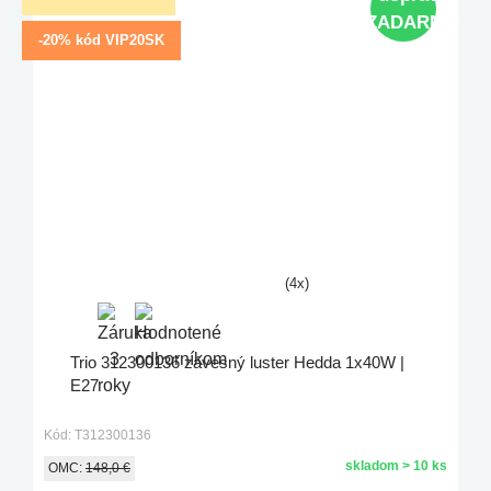
ZADARMO
-20% kód VIP20SK
(4x)
Trio 312300136 závesný luster Hedda 1x40W |
E27
Kód: T312300136
skladom > 10 ks
OMC:
148,0 €