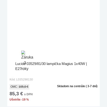
Lucide 03529/81/30 lampička Magius 1x40W |
E27
Kód: L035298130
Skladom na centrále ( 3-7 dní)
OMC:
105,0 €
85,3 €
s DPH
Ušetríte -19 %