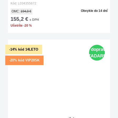
Kód: L034355672
Obvykle do 14 dní
OMC:
194,0 €
155,2 €
s DPH
Ušetríte -20 %
doprava
-14% kód 14LETO
ZADARMO
-20% kód VIP20SK