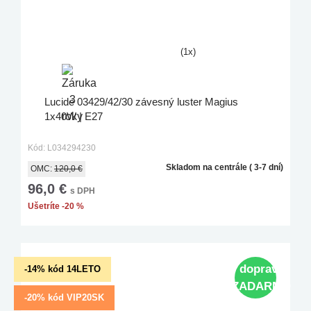
(1x)
Lucide 03429/42/30 závesný luster Magius
1x40W | E27
Kód: L034294230
Skladom na centrále ( 3-7 dní)
OMC:
120,0 €
96,0 €
s DPH
Ušetríte -20 %
doprava
-14% kód 14LETO
ZADARMO
-20% kód VIP20SK