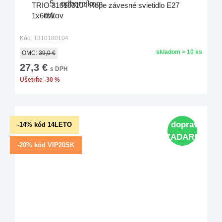
TRIO 310100104 Rope závesné svietidlo E27
1x60W
Kód: T310100104
skladom > 10 ks
OMC:
39,0 €
27,3 €
s DPH
Ušetríte -30 %
doprava
-14% kód 14LETO
ZADARMO
-20% kód VIP20SK