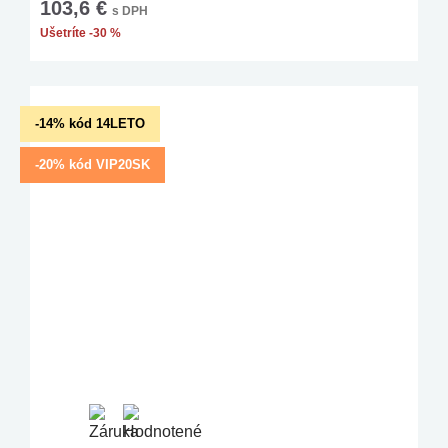
103,6 €
s DPH
Ušetríte -30 %
-14% kód 14LETO
-20% kód VIP20SK