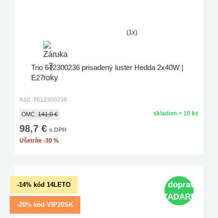
(1x)
Trio 612300236 prisadený luster Hedda 2x40W |
E27
Kód: T612300236
skladom > 10 ks
OMC:
141,0 €
98,7 €
s DPH
Ušetríte -30 %
doprava
-14% kód 14LETO
ZADARMO
-20% kód VIP20SK