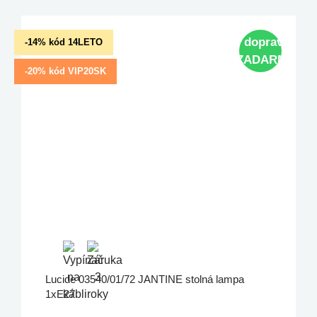
doprava
-14% kód 14LETO
ZADARMO
-20% kód VIP20SK
Lucide 03540/01/72 JANTINE stolná lampa
1xE27