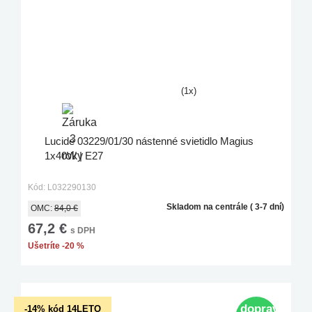
(1x)
Lucide 03229/01/30 nástenné svietidlo Magius
1x40W | E27
Kód: L032290130
Skladom na centrále ( 3-7 dní)
OMC:
84,0 €
67,2 €
s DPH
Ušetríte -20 %
doprava
-14% kód 14LETO