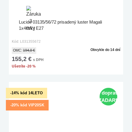
Lucide 03135/56/72 prisadený luster Magali
1x40W | E27
Kód: L031355672
Obvykle do 14 dní
OMC:
194,0 €
155,2 €
s DPH
Ušetríte -20 %
doprava
-14% kód 14LETO
ZADARMO
-20% kód VIP20SK