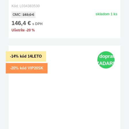
Kód: L034383530
skladom 1 ks
OMC:
183,0 €
146,4 €
s DPH
Ušetríte -20 %
doprava
-14% kód 14LETO
ZADARMO
-20% kód VIP20SK