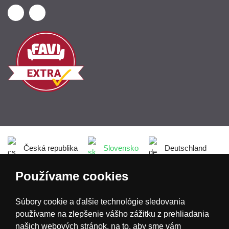
Česká republika
Slovensko
Deutschland
Používame cookies
Magyarország
Österreich
België
Súbory cookie a ďalšie technológie sledovania
Nederland
používame na zlepšenie vášho zážitku z prehliadania
našich webových stránok, na to, aby sme vám