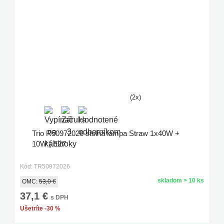
(2x)
Trio R50972026 stolná lampa Straw 1x40W +
10W | E27
Kód: TR50972026
skladom > 10 ks
OMC:
53,0 €
37,1 €
s DPH
Ušetríte -30 %