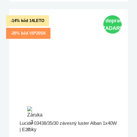
doprava
-14% kód 14LETO
ZADARMO
-20% kód VIP20SK
Lucide 03438/35/30 závesný luster Alban 1x40W
| E27