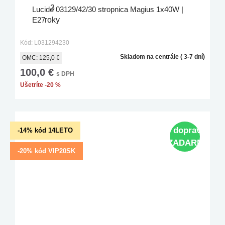
Lucide 03129/42/30 stropnica Magius 1x40W |
E27
Kód: L031294230
Skladom na centrále ( 3-7 dní)
OMC:
125,0 €
100,0 €
s DPH
Ušetríte -20 %
doprava
-14% kód 14LETO
ZADARMO
-20% kód VIP20SK