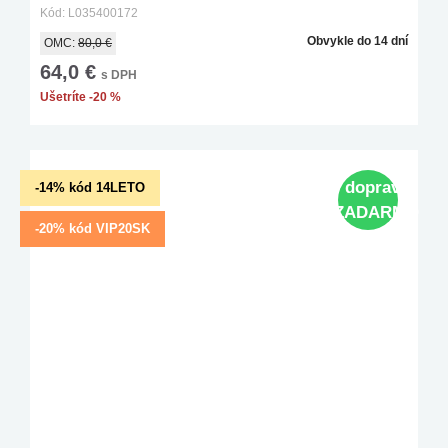
Kód: L035400172
Obvykle do 14 dní
OMC:
80,0 €
64,0 €
s DPH
Ušetríte -20 %
doprava
-14% kód 14LETO
ZADARMO
-20% kód VIP20SK