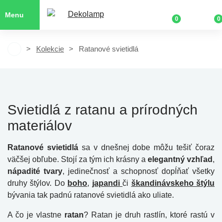
Menu
0
0
Kolekcie
Ratanové svietidlá
Svietidlá z ratanu a prírodných
materiálov
Ratanové svietidlá
sa v dnešnej dobe môžu tešiť čoraz
väčšej obľube. Stojí za tým ich krásny a
elegantný vzhľad
,
nápadité tvary
, jedinečnosť a schopnosť dopĺňať všetky
druhy štýlov. Do
boho
,
japandi
či
škandinávskeho štýlu
bývania tak padnú ratanové svietidlá ako uliate.
A čo je vlastne
ratan
? Ratan je druh rastlín, ktoré rastú v