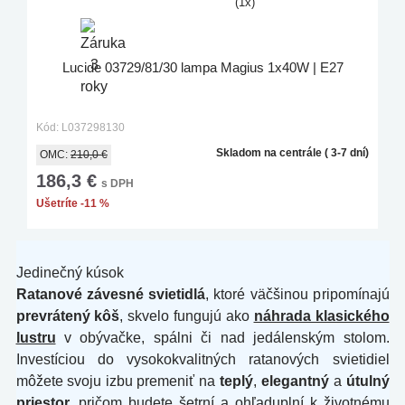
(1x)
Lucide 03729/81/30 lampa Magius 1x40W | E27
Kód: L037298130
Skladom na centrále ( 3-7 dní)
OMC:
210,0 €
186,3 €
s DPH
Ušetríte -11 %
Jedinečný kúsok
Ratanové závesné svietidlá
, ktoré väčšinou pripomínajú
prevrátený kôš
, skvelo fungujú ako
náhrada klasického
lustru
v obývačke, spálni či nad jedálenským stolom.
Investíciou do vysokokvalitných ratanových svietidiel
môžete svoju izbu premeniť na
teplý
,
elegantný
a
útulný
priestor
, pričom budete šetrní a ohľaduplní k životnému