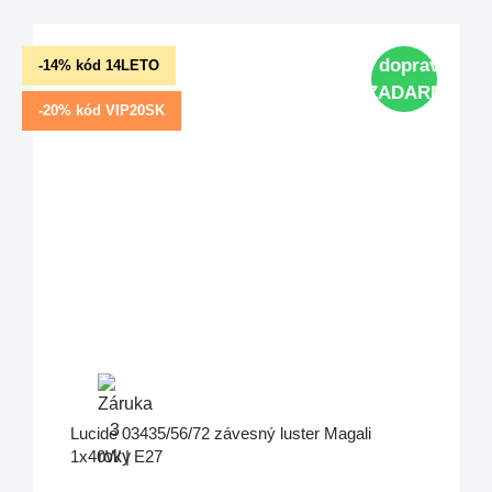
doprava
-14% kód 14LETO
ZADARMO
-20% kód VIP20SK
Lucide 03435/56/72 závesný luster Magali
1x40W | E27