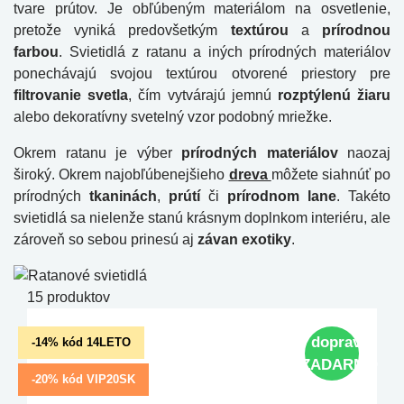
tvare prútov. Je obľúbeným materiálom na osvetlenie,
pretože vyniká predovšetkým
textúrou
a
prírodnou
farbou
. Svietidlá z ratanu a iných prírodných materiálov
ponechávajú svojou textúrou otvorené priestory pre
filtrovanie svetla
, čím vytvárajú jemnú
rozptýlenú žiaru
alebo dekoratívny svetelný vzor podobný mriežke.
Okrem ratanu je výber
prírodných materiálov
naozaj
široký. Okrem najobľúbenejšieho
dreva
môžete siahnúť po
prírodných
tkaninách
,
prútí
či
prírodnom lane
. Takéto
svietidlá sa nielenže stanú krásnym doplnkom interiéru, ale
zároveň so sebou prinesú aj
závan exotiky
.
15 produktov
doprava
-14% kód 14LETO
ZADARMO
-20% kód VIP20SK