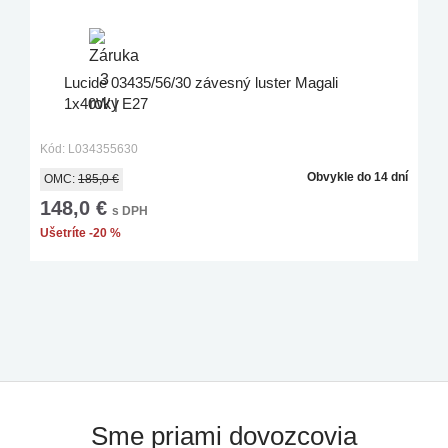
Lucide 03435/56/30 závesný luster Magali
1x40W | E27
Kód: L034355630
Obvykle do 14 dní
OMC:
185,0 €
148,0 €
s DPH
Ušetríte -20 %
Sme priami dovozcovia