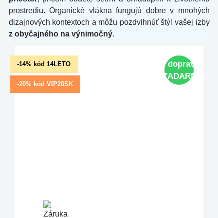
prostrediu. Organické vlákna fungujú dobre v mnohých
dizajnových kontextoch a môžu pozdvihnúť štýl vašej izby
z obyčajného na výnimočný
.
doprava
-14% kód 14LETO
ZADARMO
-20% kód VIP20SK