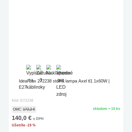
Ideal Lux 272238 stolná lampa Axel tl1 1x60W |
E27
Kód: I272238
skladom > 10 ks
OMC:
172,2 €
140,0 €
s DPH
Ušetríte -19 %