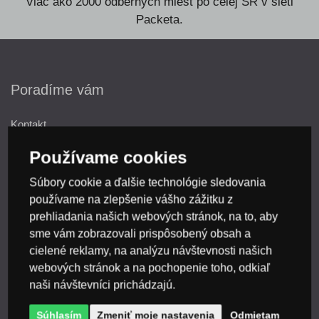
Viac ako 2000 odberných miest po celej SR v sieti
Packeta.
Poradíme vám
Kontakt
Používame cookies
Magazín
Súbory cookie a ďalšie technológie sledovania
Poradňa
používame na zlepšenie vášho zážitku z
prehliadania našich webových stránok, na to, aby
Slovník pojmov
sme vám zobrazovali prispôsobený obsah a
cielené reklamy, na analýzu návštevnosti našich
Dokumenty na stiahnutie
webových stránok a na pochopenie toho, odkiaľ
naši návštevníci prichádzajú.
Všetko o nákupe
Súhlasím
Zmeniť moje nastavenia
Odmietam