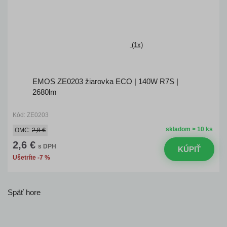
(1x)
EMOS ZE0203 žiarovka ECO | 140W R7S |
2680lm
Kód: ZE0203
skladom > 10 ks
OMC:
2,8 €
2,6 €
s DPH
KÚPIŤ
Ušetríte -7 %
Späť hore