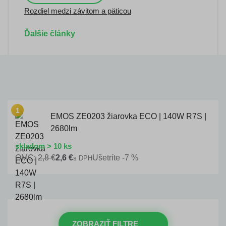
Rozdiel medzi závitom a päticou
Ďalšie články
EMOS ZE0203 žiarovka ECO | 140W R7S |
2680lm
skladom > 10 ks
OMC:
2,8 €
2,6 €
Ušetríte -7 %
s DPH
ZOBRAZIŤ FILTRE