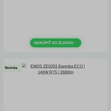
DNI
HODINY
MINÚTY
SEKUNDY
Časovo obmedzená zľava 20 %
na objednávky nad 400 €
s kódom: VIP20SK
NAKÚPIŤ SO ZĽAVOU
Novinka