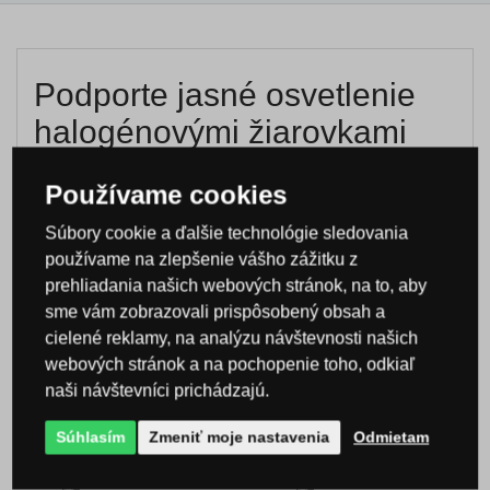
Podporte jasné osvetlenie
halogénovými žiarovkami
Ide o
špeciálny typ žiarovky
, ktorý dosahuje vyššie
Používame cookies
teploty vlákna, teda vyžaruje belšie a žiarivejšie
svetlo, ktoré má povzbudzujúci efekt. Je teda vhodný
Súbory cookie a ďalšie technológie sledovania
do pracovní a kancelárií.
používame na zlepšenie vášho zážitku z
prehliadania našich webových stránok, na to, aby
sme vám zobrazovali prispôsobený obsah a
cielené reklamy, na analýzu návštevnosti našich
webových stránok a na pochopenie toho, odkiaľ
naši návštevníci prichádzajú.
Sme priami dovozcovia
renomovaných značiek
Súhlasím
Zmeniť moje nastavenia
Odmietam