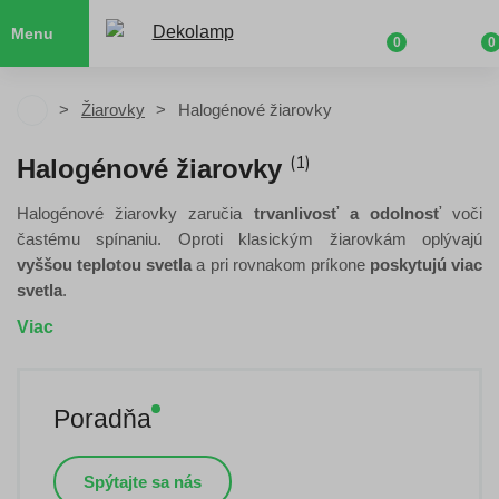
Menu
0
0
Žiarovky
Halogénové žiarovky
(1)
Halogénové žiarovky
Halogénové žiarovky zaručia
trvanlivosť a odolnosť
voči
častému spínaniu. Oproti klasickým žiarovkám oplývajú
vyššou teplotou svetla
a pri rovnakom príkone
poskytujú viac
svetla
.
Viac
Poradňa
Spýtajte sa nás