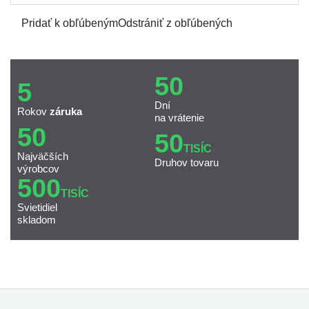
Pridať k obľúbeným
Odstrániť z obľúbených
50
5
Dní
Rokov
záruka
na vrátenie
50
50
TISÍC
Najväčších
Druhov tovaru
výrobcov
500
TISÍC
Svietidiel
skladom