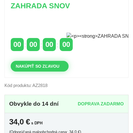
ZAHRADA SNOV
Časovo obmedzená zľava 20 % na objednávky nad
400 €
s kódom: VIP20SK
00
00
00
00
DNI
HODINY
MINÚTY
SEKUNDY
NAKÚPIŤ SO ZĽAVOU
Kód produktu: AZ2818
Obvykle do 14 dní
DOPRAVA ZADARMO
34,0
€
s DPH
(Odporúčaná maloobchodná cena: 34,0 €)