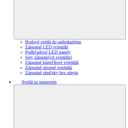
Bodové svetlá do sadrokartónu
Zápustné LED svietidlá
Podhľadové LED panely
Sety zápustných svietidiel
Zápustné kúpeľňové svietidlá
Zápustné stropné svietidlá
Zápustné rámčeky bez zdroja
Svetlá so senzorom