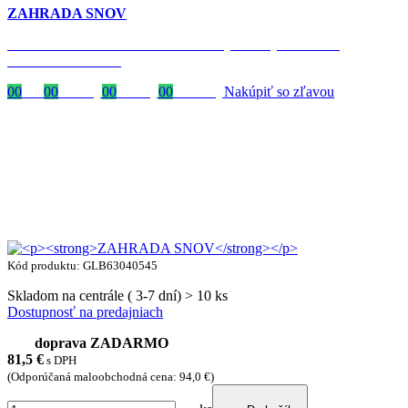
ZAHRADA SNOV
Časovo obmedzená zľava 20 % na objednávky nad 400 €
s kódom: VIP20SK
00
Dni
00
Hodiny
00
Minúty
00
Sekundy
Nakúpiť so zľavou
Kód produktu: GLB63040545
Skladom na centrále ( 3-7 dní) > 10 ks
Dostupnosť na predajniach
doprava ZADARMO
81,5
€
s DPH
(Odporúčaná maloobchodná cena: 94,0 €)