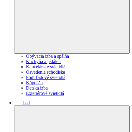
Obývacia izba a spálňa
Kuchyňa a jedáleň
Kancelárske svietidlá
Osvetlenie schodiska
Podhľadové svietidlá
Kúpeľňa
Detská izba
Exteriérové svietidlá
Led