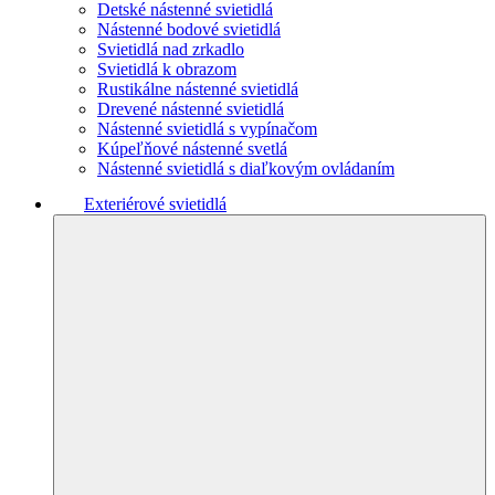
Detské nástenné svietidlá
Nástenné bodové svietidlá
Svietidlá nad zrkadlo
Svietidlá k obrazom
Rustikálne nástenné svietidlá
Drevené nástenné svietidlá
Nástenné svietidlá s vypínačom
Kúpeľňové nástenné svetlá
Nástenné svietidlá s diaľkovým ovládaním
Exteriérové svietidlá