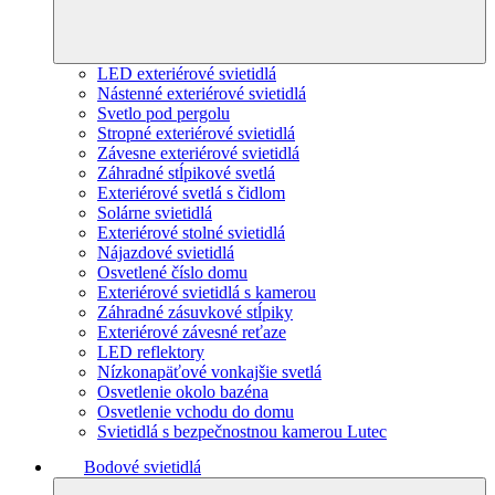
LED exteriérové svietidlá
Nástenné exteriérové svietidlá
Svetlo pod pergolu
Stropné exteriérové svietidlá
Závesne exteriérové svietidlá
Záhradné stĺpikové svetlá
Exteriérové svetlá s čidlom
Solárne svietidlá
Exteriérové stolné svietidlá
Nájazdové svietidlá
Osvetlené číslo domu
Exteriérové svietidlá s kamerou
Záhradné zásuvkové stĺpiky
Exteriérové závesné reťaze
LED reflektory
Nízkonapäťové vonkajšie svetlá
Osvetlenie okolo bazéna
Osvetlenie vchodu do domu
Svietidlá s bezpečnostnou kamerou Lutec
Bodové svietidlá