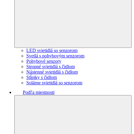
LED svietidlá so senzorom
Svetlá s pohybovým senzorom
Pohybové senzory
Stropné svietidlá s čidlom
Nástenné svietidlá s čidlom
Stĺpiky s čidlom
Solárne svietidlá so senzorom
Podľa miestnosti