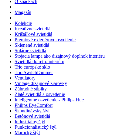
O značkách
Magazín
Kolekcie
Kreatívne svietidlá
Krištáľové svietidlá
Prémiové exteriérové osvetlenie
Sklenené svietidlá
Solárne svietidlá
Stojacia lampa ako dizajnový doplnok interiéru
Svietidlá do retro interiéru
Trio európské sklo
Trio SwitchDimmer
Ventilátory
Vintage dizajnové žiarovky
Záhradné stĺpiky
Zlaté svietidlá a osvetlenie
Inteligentné osvetlenie - Philips Hue
Philips EyeComfort
Škandinávsky štýl
Betónové svietidlá
Industriálny štýl
Funkcionalistický štýl
Marocký štýl