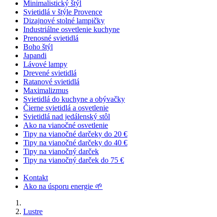
Minimalistický štýl
Svietidlá v štýle Provence
Dizajnové stolné lampičky
Industriálne osvetlenie kuchyne
Prenosné svietidlá
Boho štýl
Japandi
Lávové lampy
Drevené svietidlá
Ratanové svietidlá
Maximalizmus
Svietidlá do kuchyne a obývačky
Čierne svietidlá a osvetlenie
Svietidlá nad jedálenský stôl
Ako na vianočné osvetlenie
Tipy na vianočné darčeky do 20 €
Tipy na vianočné darčeky do 40 €
Tipy na vianočný darček
Tipy na vianočný darček do 75 €
Kontakt
Ako na úsporu energie 🌱
Lustre