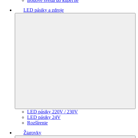
Bodové svetlá do kúpeľne
LED pásiky a zdroje
LED pásiky 220V / 230V
LED pásiky 24V
Rozšírenie
Žiarovky