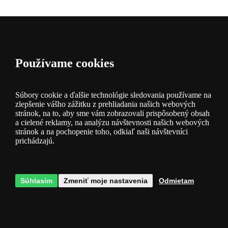
Používame cookies
Kategória
Popis produktu
Súbory cookie a ďalšie technológie sledovania používame na
zlepšenie vášho zážitku z prehliadania našich webových
Elegantný sklenený luster
stránok, na to, aby sme vám zobrazovali prispôsobený obsah
Svietidlo je vyrobené z hliníka
a cielené reklamy, na analýzu návštevnosti našich webových
svietidlo v klasickom štýle
stránok a na pochopenie toho, odkiaľ naši návštevníci
svietidlo do obývačky alebo spálne
prichádzajú.
svietidlo s päticou E14
Súhlasím
Zmeniť moje nastavenia
Odmietam
Vhodné pre LED zdroj
- Svietidlo je vhodné na použitie s LED
žiarovkou.
Parametre produktu