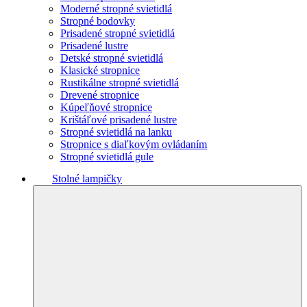
Moderné stropné svietidlá
Stropné bodovky
Prisadené stropné svietidlá
Prisadené lustre
Detské stropné svietidlá
Klasické stropnice
Rustikálne stropné svietidlá
Drevené stropnice
Kúpeľňové stropnice
Krištáľové prisadené lustre
Stropné svietidlá na lanku
Stropnice s diaľkovým ovládaním
Stropné svietidlá gule
Stolné lampičky