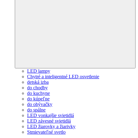
LED lampy
Chytré a inteligentné LED osvetlenie
detská izba
do chodby
do kuchyne
do kúpeľne
do obývačky
do spálne
LED vonkajšie svietidlá
LED závesné svietidlá
LED žiarovky a žiarivky
Stmievateľné svetlo