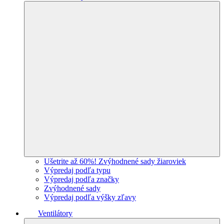
Ušetrite až 60%! Zvýhodnené sady žiaroviek
Výpredaj podľa typu
Výpredaj podľa značky
Zvýhodnené sady
Výpredaj podľa výšky zľavy
Ventilátory