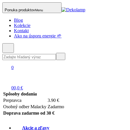
Ponuka produktov
Menu
Blog
Kolekcie
Kontakt
Ako na úsporu energie 🌱
0
0
0,0 €
Spôsoby dodania
Prepravca
3.90 €
Osobný odber Malacky
Zadarmo
Doprava zadarmo od 30 €
Akcie a zľavy