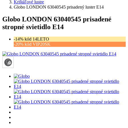
Krištáľové lustre
Globo LONDON 63040545 prisadený luster E14
Globo LONDON 63040545 prisadené
stropné svietidlo E14
-14% kód 14LETO
-20% kód VIP20SK