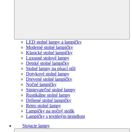
LED stolné lampy a lampičky
Moderné stolné lampičky
Klasické stolné lampičky
Luxusné stolové lampy
Detské stolné lampičky
Stolné lampy na písací stôl
Dotykové stolné lampy
Drevené stolné lampičky
Nočné lampičky
Stmievateľné stolné lampy
Rustikálne stolné lampy
Drôtené stolné lampičky
Retro stolné lampy
Lampičky na nočný stolík
Lampičky s textilným tienidlom
Stojacie lampy