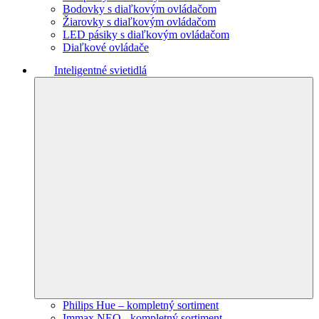
Bodovky s diaľkovým ovládačom
Žiarovky s diaľkovým ovládačom
LED pásiky s diaľkovým ovládačom
Diaľkové ovládače
Inteligentné svietidlá
Philips Hue – kompletný sortiment
Immax NEO - kompletný sortiment