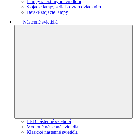
Lampy s textilným tienidlom
Stojacie lampy s diaľkovým ovládaním
Detské stojacie lampy
Nástenné svietidlá
LED nástenné svietidlá
Moderné nástenné svietidlá
Klasické nástenné svietidlá