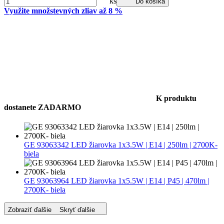
ks
Do košíka
Využite množstevných zliav až 8 %
K produktu
dostanete ZADARMO
GE 93063342 LED žiarovka 1x3.5W | E14 | 250lm | 2700K-
biela
GE 93063964 LED žiarovka 1x5.5W | E14 | P45 | 470lm |
2700K- biela
Zobraziť ďalšie
Skryť ďalšie