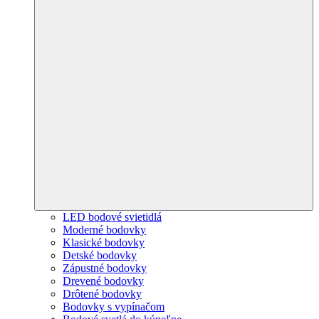
LED bodové svietidlá
Moderné bodovky
Klasické bodovky
Detské bodovky
Zápustné bodovky
Drevené bodovky
Drôtené bodovky
Bodovky s vypínačom