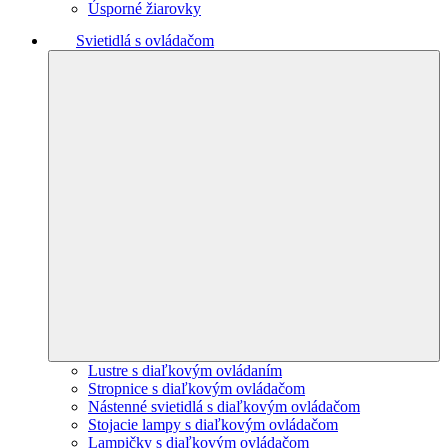
Úsporné žiarovky
Svietidlá s ovládačom
Lustre s diaľkovým ovládaním
Stropnice s diaľkovým ovládačom
Nástenné svietidlá s diaľkovým ovládačom
Stojacie lampy s diaľkovým ovládačom
Lampičky s diaľkovým ovládačom