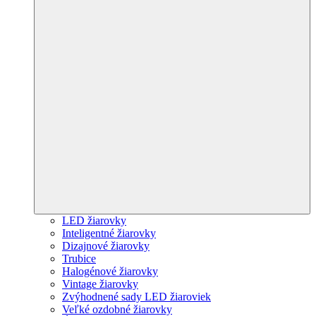
LED žiarovky
Inteligentné žiarovky
Dizajnové žiarovky
Trubice
Halogénové žiarovky
Vintage žiarovky
Zvýhodnené sady LED žiaroviek
Veľké ozdobné žiarovky