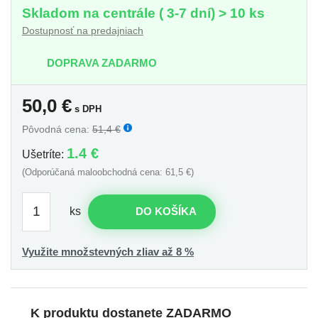
Skladom na centrále ( 3-7 dní) > 10 ks
Dostupnosť na predajniach
DOPRAVA ZADARMO
50,0
€
s DPH
Pôvodná cena:
51,4 €
1.4 €
Ušetríte:
(Odporúčaná maloobchodná cena: 61,5 €)
ks
DO KOŠÍKA
Využite množstevných zliav až 8 %
K produktu dostanete ZADARMO