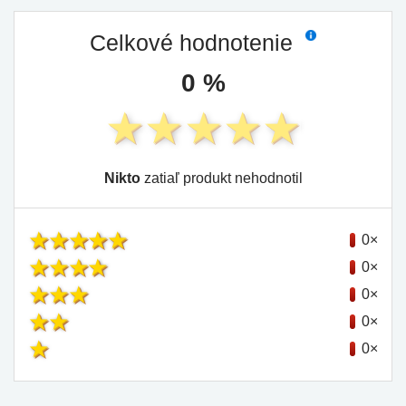
Celkové hodnotenie
0 %
Nikto
zatiaľ produkt nehodnotil
0×
0×
0×
0×
0×