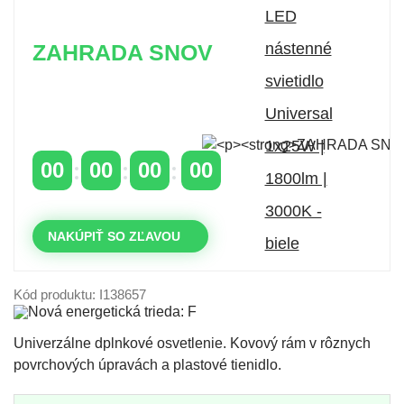
ZAHRADA SNOV
Časovo obmedzená zľava 20 % na objednávky nad
400 €
s kódom: VIP20SK
00
00
00
00
DNI
HODINY
MINÚTY
SEKUNDY
NAKÚPIŤ SO ZĽAVOU
Kód produktu: I138657
Univerzálne dplnkové osvetlenie. Kovový rám v rôznych
povrchových úpravách a plastové tienidlo.