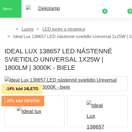
Menu
0
0
Lustre
LED lustre a stropnice
Ideal Lux 138657 LED nástenné svietidlo Universal 1x25W | 
IDEAL LUX 138657 LED NÁSTENNÉ
SVIETIDLO UNIVERSAL 1X25W |
1800LM | 3000K - BIELE
-14% kód 14LETO
-20% kód VIP20SK