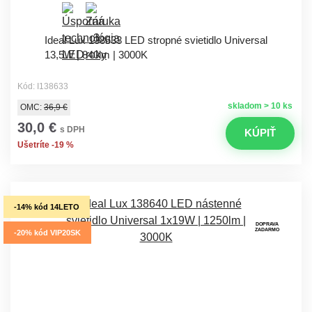
Ideal Lux 138633 LED stropné svietidlo Universal
13,5W | 840lm | 3000K
Kód: I138633
skladom > 10 ks
OMC:
36,9 €
30,0 €
s DPH
KÚPIŤ
Ušetríte -19 %
-14% kód 14LETO
DOPRAVA
ZADARMO
-20% kód VIP20SK