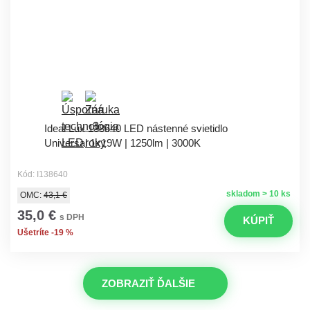
Ideal Lux 138640 LED nástenné svietidlo
Universal 1x19W | 1250lm | 3000K
Kód: I138640
skladom > 10 ks
OMC:
43,1 €
35,0 €
s DPH
KÚPIŤ
Ušetríte -19 %
ZOBRAZIŤ ĎALŠIE