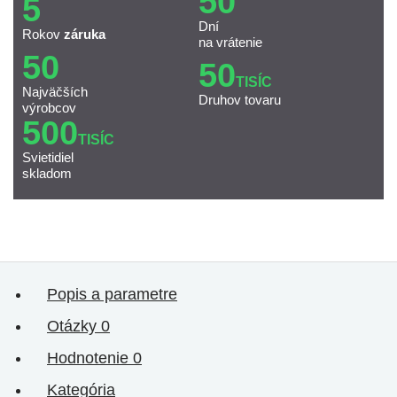
50
5
Dní
Rokov
záruka
na vrátenie
50
50
TISÍC
Najväčších
Druhov tovaru
výrobcov
500
TISÍC
Svietidiel
skladom
Popis a parametre
Otázky
0
Hodnotenie
0
Kategória