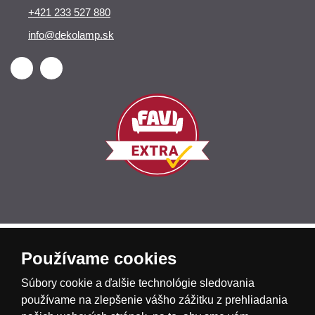
+421 233 527 880
info@dekolamp.sk
Česká republika
Slovensko
Deutschland
Používame cookies
Súbory cookie a ďalšie technológie sledovania
Magyarország
Österreich
België
používame na zlepšenie vášho zážitku z prehliadania