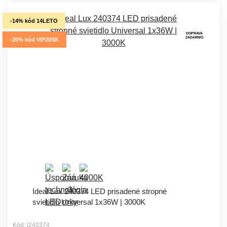
-14% kód 14LETO
DOPRAVA
ZADARMO
-20% kód VIP20SK
Ideal Lux 240374 LED prisadené stropné
svietidlo Universal 1x36W | 3000K
Kód: I240374