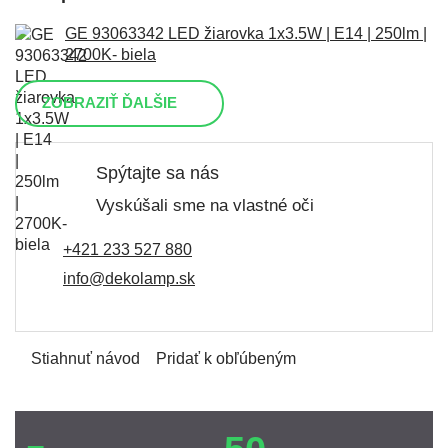
GE 93063342 LED žiarovka 1x3.5W | E14 | 250lm |
2700K- biela
ZOBRAZIŤ ĎALŠIE
Spýtajte sa nás
Vyskúšali sme na vlastné oči
+421 233 527 880
info@dekolamp.sk
Stiahnuť návod
Pridať k obľúbeným