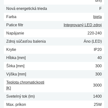
dní)
Nová energetická trieda
F
Farba
biela
Patice filtr
Integrovaný LED zdroj
Napájanie
220-240
Zdroj súčasťou balenia
Áno (LED)
Krytie
IP20
Hĺbka [mm]
40
Šírka [mm]
300
Výška [mm]
300
Teplota chromatickosti
3000
[K]
Svetelný tok (lm)
1400
Max. príkon
25W