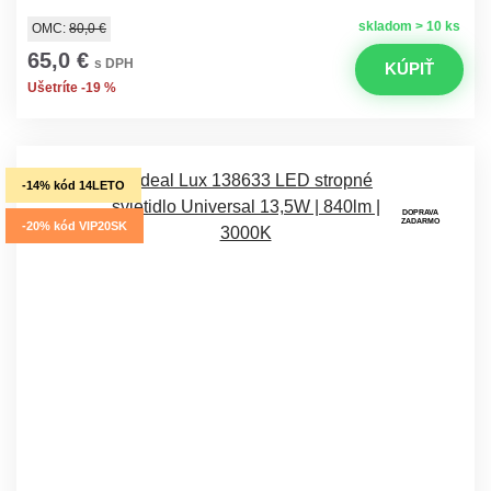
skladom > 10 ks
OMC:
80,0 €
65,0 €
s DPH
KÚPIŤ
Ušetríte -19 %
-14% kód 14LETO
DOPRAVA
ZADARMO
-20% kód VIP20SK