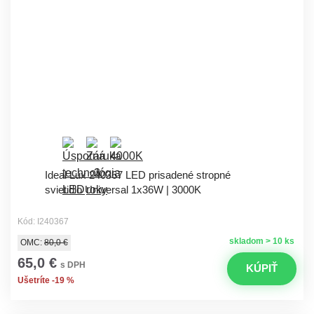
Ideal Lux 240367 LED prisadené stropné
svietidlo Universal 1x36W | 3000K
Kód: I240367
skladom > 10 ks
OMC:
80,0 €
65,0 €
s DPH
KÚPIŤ
Ušetríte -19 %