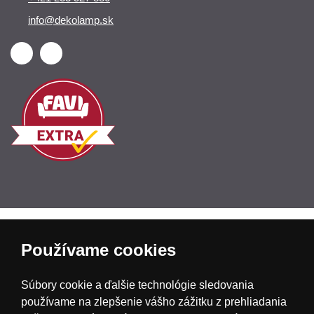
info@dekolamp.sk
Česká republika
Slovensko
Deutschland
Používame cookies
Magyarország
Österreich
België
Súbory cookie a ďalšie technológie sledovania
používame na zlepšenie vášho zážitku z prehliadania