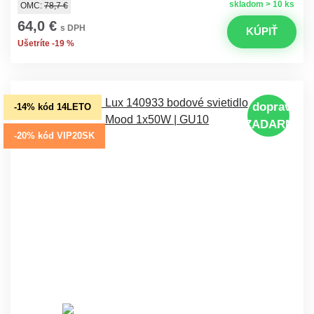
skladom > 10 ks
OMC:
78,7 €
64,0 €
s DPH
KÚPIŤ
Ušetríte -19 %
doprava
-14% kód 14LETO
ZADARMO
-20% kód VIP20SK