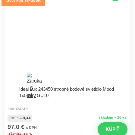
-20% kód VIP20SK
Ideal Lux 243450 stropné bodové svietidlo Mood
1x50W | GU10
Kód: I243450
skladom > 10 ks
OMC:
119,3 €
97,0 €
s DPH
KÚPIŤ
Ušetríte -19 %