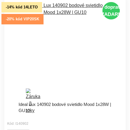
doprava
-14% kód 14LETO
ZADARMO
-20% kód VIP20SK
Ideal Lux 140902 bodové svietidlo Mood 1x28W |
GU10
Kód: I140902