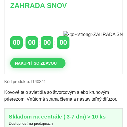
ZAHRADA SNOV
Časovo obmedzená zľava 20 % na objednávky nad
400 €
s kódom: VIP20SK
00
00
00
00
DNI
HODINY
MINÚTY
SEKUNDY
NAKÚPIŤ SO ZĽAVOU
Kód produktu: I140841
Kovové telo svietidla so štvorcovým alebo kruhovým
prierezom. Vnútorná strana čierna a nastaviteľný difuzor.
Skladom na centrále ( 3-7 dní) > 10 ks
Dostupnosť na predajniach