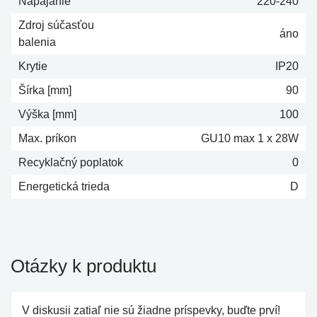
Napájanie
220-240
Zdroj súčasťou
áno
balenia
Krytie
IP20
Šírka [mm]
90
Výška [mm]
100
Max. príkon
GU10 max 1 x 28W
Recyklačný poplatok
0
Energetická trieda
D
Otázky k produktu
V diskusii zatiaľ nie sú žiadne príspevky, buďte prví!