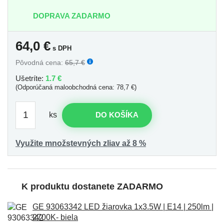
DOPRAVA ZADARMO
64,0
€
s DPH
Pôvodná cena:
65,7 €
Ušetríte:
1.7 €
(Odporúčaná maloobchodná cena: 78,7 €)
ks
DO KOŠÍKA
Využite množstevných zliav až 8 %
K produktu dostanete ZADARMO
GE 93063342 LED žiarovka 1x3.5W | E14 | 250lm |
2700K- biela