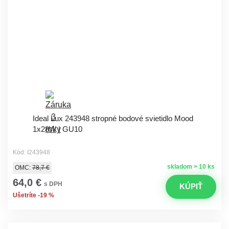
Ideal Lux 243948 stropné bodové svietidlo Mood
1x28W | GU10
Kód: I243948
skladom > 10 ks
OMC:
78,7 €
64,0 €
s DPH
KÚPIŤ
Ušetríte -19 %