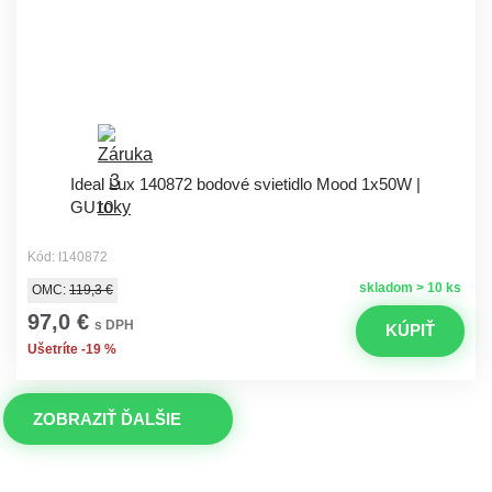
Ideal Lux 140872 bodové svietidlo Mood 1x50W |
GU10
Kód: I140872
skladom > 10 ks
OMC:
119,3 €
97,0 €
s DPH
KÚPIŤ
Ušetríte -19 %
ZOBRAZIŤ ĎALŠIE