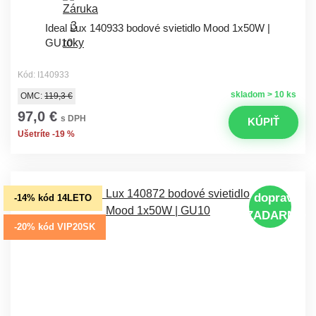
Ideal Lux 140933 bodové svietidlo Mood 1x50W |
GU10
Kód: I140933
skladom > 10 ks
OMC:
119,3 €
97,0 €
s DPH
KÚPIŤ
Ušetríte -19 %
doprava
-14% kód 14LETO
ZADARMO
-20% kód VIP20SK