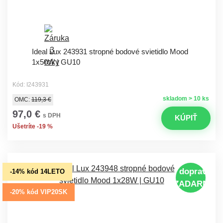
Ideal Lux 243931 stropné bodové svietidlo Mood
1x50W | GU10
Kód: I243931
skladom > 10 ks
OMC:
119,3 €
97,0 €
s DPH
KÚPIŤ
Ušetríte -19 %
doprava
-14% kód 14LETO
ZADARMO
-20% kód VIP20SK