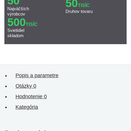
50
50
TISÍC
Najväčších
Druhov tovaru
výrobcov
500
TISÍC
Svietidiel
skladom
Popis a parametre
Otázky
0
Hodnotenie
0
Kategória