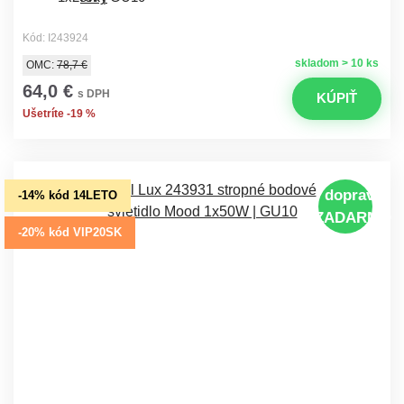
Kód: I243924
skladom > 10 ks
OMC:
78,7 €
64,0 €
s DPH
KÚPIŤ
Ušetríte -19 %
doprava
-14% kód 14LETO
ZADARMO
-20% kód VIP20SK