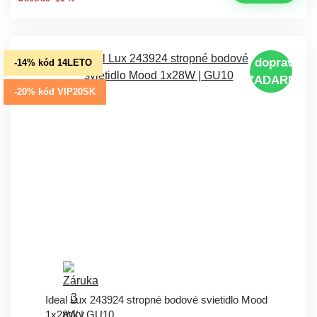
doprava
-14% kód 14LETO
ZADARMO
-20% kód VIP20SK
Ideal Lux 243924 stropné bodové svietidlo Mood
1x28W | GU10