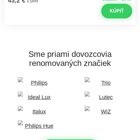
43,2 €
s DPH
KÚPIŤ
Sme priami dovozcovia
renomovaných značiek