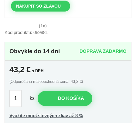
NAKÚPIŤ SO ZĽAVOU
(1x)
Kód produktu: 08988L
Obvykle do 14 dní
DOPRAVA ZADARMO
43,2
€
s DPH
(Odporúčaná maloobchodná cena: 43,2 €)
ks
DO KOŠÍKA
Využite množstevných zliav až 8 %