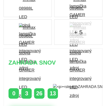
+ 5
ZAHRADA SNOV
Časovo obmedzená zľava 20 % na objednávky nad
400 €
s kódom: VIP20SK
0
3
26
12
DNI
HODINY
MINÚTY
SEKUNDY