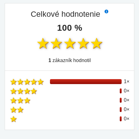
Celkové hodnotenie
100 %
1
zákazník hodnotil
1×
0×
0×
0×
0×