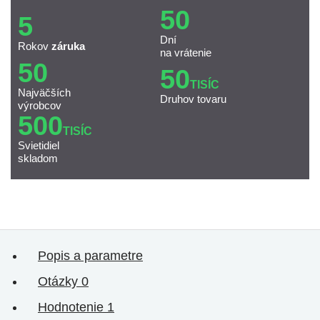
50
5
Dní
Rokov
záruka
na vrátenie
50
50
TISÍC
Najväčších
Druhov tovaru
výrobcov
500
TISÍC
Svietidiel
skladom
Popis a parametre
Otázky
0
Hodnotenie
1