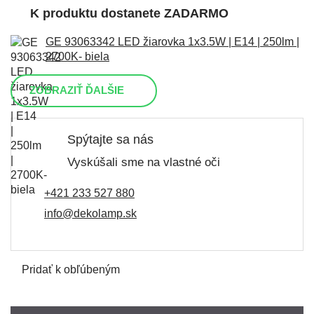
K produktu dostanete ZADARMO
GE 93063342 LED žiarovka 1x3.5W | E14 | 250lm |
2700K- biela
ZOBRAZIŤ ĎALŠIE
Spýtajte sa nás
Vyskúšali sme na vlastné oči
+421 233 527 880
info@dekolamp.sk
Pridať k obľúbeným