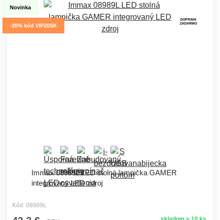
Novinka
DOPRAVA
ZADARMO
-20% kód VIP20SK
Immax 08989L LED stolná lampička GAMER
integrovaný LED zdroj
Kód: 08989L
skladom > 10 ks