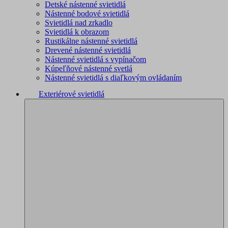
Detské nástenné svietidlá
Nástenné bodové svietidlá
Svietidlá nad zrkadlo
Svietidlá k obrazom
Rustikálne nástenné svietidlá
Drevené nástenné svietidlá
Nástenné svietidlá s vypínačom
Kúpeľňové nástenné svetlá
Nástenné svietidlá s diaľkovým ovládaním
Exteriérové svietidlá