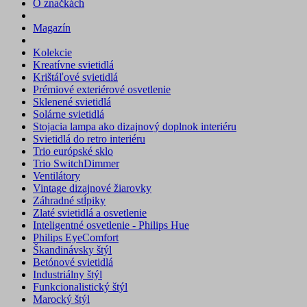
O značkách
Magazín
Kolekcie
Kreatívne svietidlá
Krištáľové svietidlá
Prémiové exteriérové osvetlenie
Sklenené svietidlá
Solárne svietidlá
Stojacia lampa ako dizajnový doplnok interiéru
Svietidlá do retro interiéru
Trio európské sklo
Trio SwitchDimmer
Ventilátory
Vintage dizajnové žiarovky
Záhradné stĺpiky
Zlaté svietidlá a osvetlenie
Inteligentné osvetlenie - Philips Hue
Philips EyeComfort
Škandinávsky štýl
Betónové svietidlá
Industriálny štýl
Funkcionalistický štýl
Marocký štýl