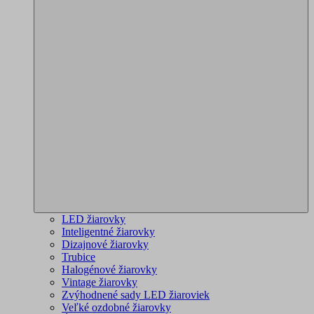
LED žiarovky
Inteligentné žiarovky
Dizajnové žiarovky
Trubice
Halogénové žiarovky
Vintage žiarovky
Zvýhodnené sady LED žiaroviek
Veľké ozdobné žiarovky