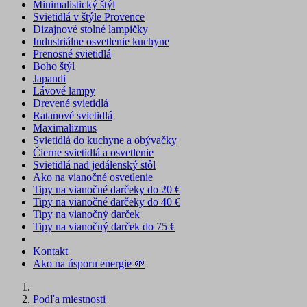
Minimalistický štýl
Svietidlá v štýle Provence
Dizajnové stolné lampičky
Industriálne osvetlenie kuchyne
Prenosné svietidlá
Boho štýl
Japandi
Lávové lampy
Drevené svietidlá
Ratanové svietidlá
Maximalizmus
Svietidlá do kuchyne a obývačky
Čierne svietidlá a osvetlenie
Svietidlá nad jedálenský stôl
Ako na vianočné osvetlenie
Tipy na vianočné darčeky do 20 €
Tipy na vianočné darčeky do 40 €
Tipy na vianočný darček
Tipy na vianočný darček do 75 €
Kontakt
Ako na úsporu energie 🌱
Podľa miestnosti