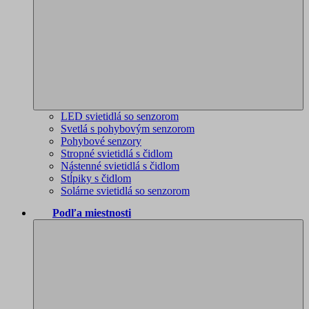
LED svietidlá so senzorom
Svetlá s pohybovým senzorom
Pohybové senzory
Stropné svietidlá s čidlom
Nástenné svietidlá s čidlom
Stĺpiky s čidlom
Solárne svietidlá so senzorom
Podľa miestnosti