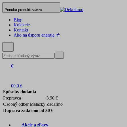
Ponuka produktov
Menu
Blog
Kolekcie
Kontakt
Ako na úsporu energie 🌱
0
0
0,0 €
Spôsoby dodania
Prepravca
3.90 €
Osobný odber Malacky
Zadarmo
Doprava zadarmo od 30 €
Akcie a zľavy