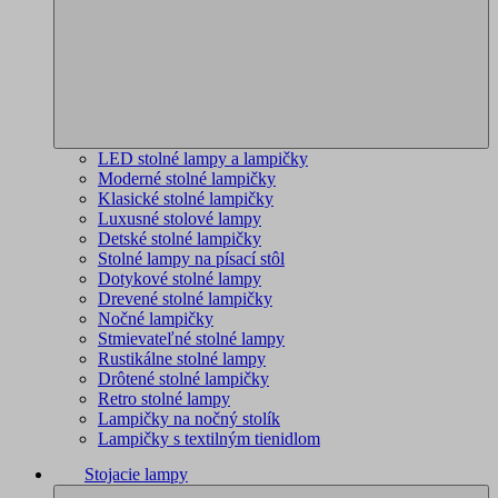
LED stolné lampy a lampičky
Moderné stolné lampičky
Klasické stolné lampičky
Luxusné stolové lampy
Detské stolné lampičky
Stolné lampy na písací stôl
Dotykové stolné lampy
Drevené stolné lampičky
Nočné lampičky
Stmievateľné stolné lampy
Rustikálne stolné lampy
Drôtené stolné lampičky
Retro stolné lampy
Lampičky na nočný stolík
Lampičky s textilným tienidlom
Stojacie lampy