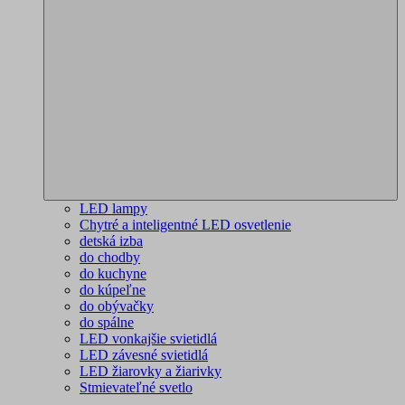
LED lampy
Chytré a inteligentné LED osvetlenie
detská izba
do chodby
do kuchyne
do kúpeľne
do obývačky
do spálne
LED vonkajšie svietidlá
LED závesné svietidlá
LED žiarovky a žiarivky
Stmievateľné svetlo