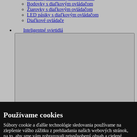
Bodovky s diaľkovým ovládačom
Žiarovky s diaľkovým ovládačom
LED pásiky s diaľkovým ovládačom
Diaľkové ovládače
Inteligentné svietidlá
Používame cookies
Súbory cookie a ďalšie technológie sledovania používame na
zlepšenie vášho zážitku z prehliadania našich webových stránok,
Philips Hue – kompletný sortiment
na to, aby sme vám zobrazovali prispôsobený obsah a cielené
Immax NEO - kompletný sortiment