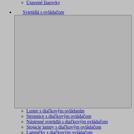
Úsporné žiarovky
Svietidlá s ovládačom
Lustre s diaľkovým ovládaním
Stropnice s diaľkovým ovládačom
Nástenné svietidlá s diaľkovým ovládačom
Stojacie lampy s diaľkovým ovládačom
Lampičky s diaľkovým ovládačom