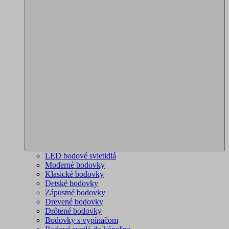
LED bodové svietidlá
Moderné bodovky
Klasické bodovky
Detské bodovky
Zápustné bodovky
Drevené bodovky
Drôtené bodovky
Bodovky s vypínačom