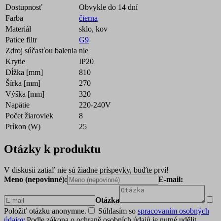
Dostupnosť
Obvykle do 14 dní
Farba
čierna
Materiál
sklo, kov
Patice filtr
G9
Zdroj súčasťou balenia
nie
Krytie
IP20
Dĺžka [mm]
810
Šírka [mm]
270
Výška [mm]
320
Napätie
220-240V
Počet žiaroviek
8
Príkon (W)
25
Otázky k produktu
V diskusii zatiaľ nie sú žiadne príspevky, buďte prví!
Meno (nepovinné):
E-mail:
Otázka
Položiť otázku anonymne.
Súhlasím so
spracovaním osobných
údajov
.
Podle zákona o ochraně osobních údajů je nutné udělit