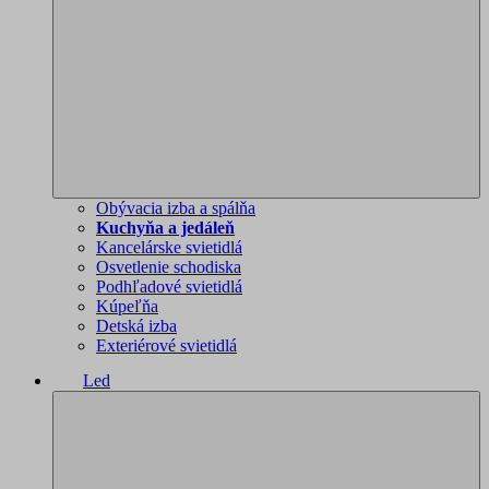
Obývacia izba a spálňa
Kuchyňa a jedáleň
Kancelárske svietidlá
Osvetlenie schodiska
Podhľadové svietidlá
Kúpeľňa
Detská izba
Exteriérové svietidlá
Led