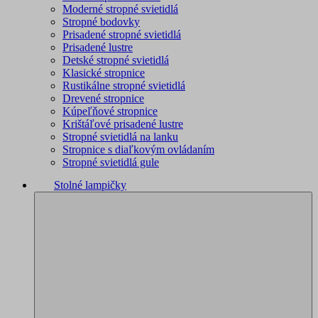
Moderné stropné svietidlá
Stropné bodovky
Prisadené stropné svietidlá
Prisadené lustre
Detské stropné svietidlá
Klasické stropnice
Rustikálne stropné svietidlá
Drevené stropnice
Kúpeľňové stropnice
Krištáľové prisadené lustre
Stropné svietidlá na lanku
Stropnice s diaľkovým ovládaním
Stropné svietidlá gule
Stolné lampičky