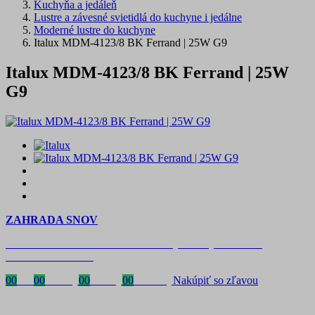
Kuchyňa a jedáleň
Lustre a závesné svietidlá do kuchyne i jedálne
Moderné lustre do kuchyne
Italux MDM-4123/8 BK Ferrand | 25W G9
Italux MDM-4123/8 BK Ferrand | 25W
G9
ZAHRADA SNOV
Časovo obmedzená zľava 20 % na objednávky nad 400 €
s kódom: VIP20SK
00
Dni
00
Hodiny
00
Minúty
00
Sekundy
Nakúpiť so zľavou