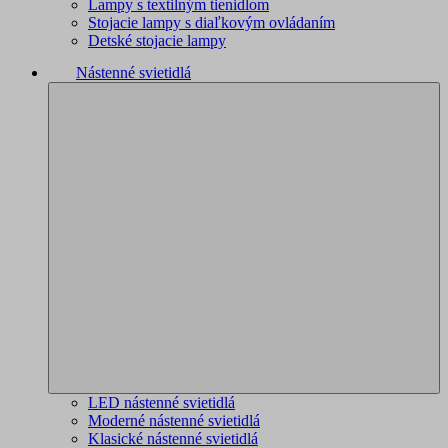
Lampy s textilným tienidlom
Stojacie lampy s diaľkovým ovládaním
Detské stojacie lampy
Nástenné svietidlá
LED nástenné svietidlá
Moderné nástenné svietidlá
Klasické nástenné svietidlá