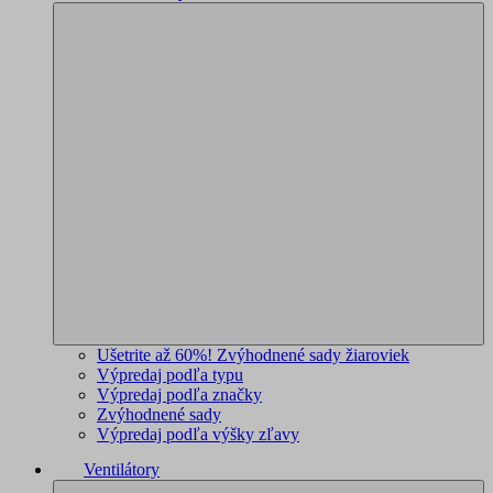
Ušetrite až 60%! Zvýhodnené sady žiaroviek
Výpredaj podľa typu
Výpredaj podľa značky
Zvýhodnené sady
Výpredaj podľa výšky zľavy
Ventilátory