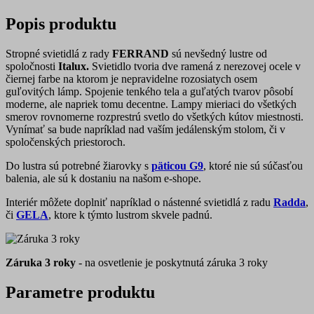
Popis produktu
Stropné svietidlá z rady
FERRAND
sú nevšedný lustre od
spoločnosti
Italux.
Svietidlo tvoria dve ramená z nerezovej ocele v
čiernej farbe na ktorom je nepravidelne rozosiatych osem
guľovitých lámp. Spojenie tenkého tela a guľatých tvarov pôsobí
moderne, ale napriek tomu decentne. Lampy mieriaci do všetkých
smerov rovnomerne rozprestrú svetlo do všetkých kútov miestnosti.
Vynímať sa bude napríklad nad vaším jedálenským stolom, či v
spoločenských priestoroch.
Do lustra sú potrebné žiarovky s
päticou G9
, ktoré nie sú súčasťou
balenia, ale sú k dostaniu na našom e-shope.
Interiér môžete doplniť napríklad o nástenné svietidlá z radu
Radda
,
či
GELA
, ktore k týmto lustrom skvele padnú.
Záruka 3 roky
- na osvetlenie je poskytnutá záruka 3 roky
Parametre produktu