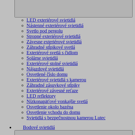
LED exteriérové svietidlá
Nástenné exteriérové svietidlá
Svetlo pod pergolu
Stropné exteriérové svietidlá
Závesne exteriérové svietidlá
Záhradné stĺpikové svetlá
Exteriérové svetlá s čidlom
Solárne svietidlá
Exteriérové stolné svietidlá
Nájazdové svietidlá
Osvetlené číslo domu
Exteriérové svietidlá s kamerou
Záhradné zásuvkové stĺpiky
Exteriérové závesné reťaze
LED reflektory
Nízkonapäťové vonkajšie svetlá
Osvetlenie okolo bazéna
Osvetlenie vchodu do domu
Svietidlá s bezpečnostnou kamerou Lutec
Bodové svietidlá