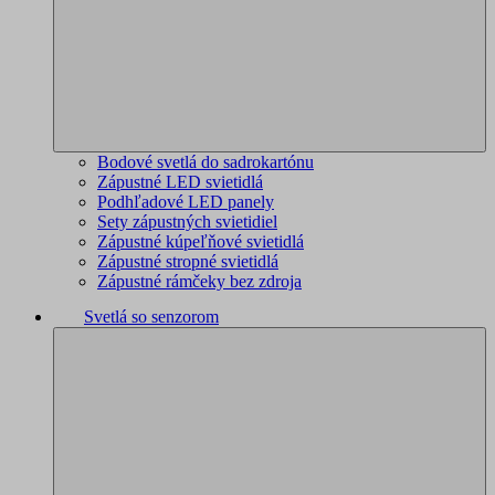
Bodové svetlá do sadrokartónu
Zápustné LED svietidlá
Podhľadové LED panely
Sety zápustných svietidiel
Zápustné kúpeľňové svietidlá
Zápustné stropné svietidlá
Zápustné rámčeky bez zdroja
Svetlá so senzorom