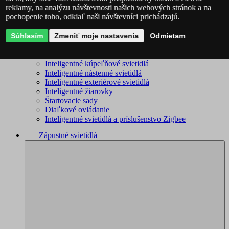
reklamy, na analýzu návštevnosti našich webových stránok a na
WiZ – kompletný sortiment
pochopenie toho, odkiaľ naši návštevníci prichádzajú.
Inteligentné lustre
Inteligentné stropné svietidlá
Súhlasím
Inteligentné stojacie lampy
Zmeniť moje nastavenia
Odmietam
Inteligentné lampičky
Inteligentné bodové svietidlá
Inteligentné kúpeľňové svietidlá
Inteligentné nástenné svietidlá
Inteligentné exteriérové svietidlá
Inteligentné žiarovky
Štartovacie sady
Diaľkové ovládanie
Inteligentné svietidlá a príslušenstvo Zigbee
Zápustné svietidlá