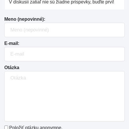
V diskusii zatiaľ nie sú žiadne príspevky, buďte prví!
Meno (nepovinné):
E-mail:
Otázka
Položiť otázku anonymne.