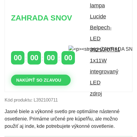
ZAHRADA SNOV
Časovo obmedzená zľava 20 % na objednávky nad
400 €
s kódom: VIP20SK
00
00
00
00
DNI
HODINY
MINÚTY
SEKUNDY
NAKÚPIŤ SO ZĽAVOU
Kód produktu: L392100711
Jasné biele a výkonné svetlo pre optimálne nástenné
osvetlenie. Primárne určené pre kúpeľňu, ale možno
použiť aj inde, kde potrebujete výkonné osvetlenie.