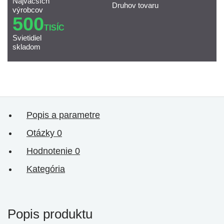
Najväčších
Druhov tovaru
výrobcov
500
TISÍC
Svietidiel
skladom
Popis a parametre
Otázky
0
Hodnotenie
0
Kategória
Popis produktu