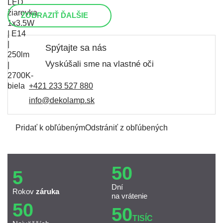
ZOBRAZIŤ ĎALŠIE
Spýtajte sa nás
Vyskúšali sme na vlastné oči
+421 233 527 880
info@dekolamp.sk
Pridať k obľúbeným
Odstrániť z obľúbených
50
5
Dní
Rokov
záruka
na vrátenie
50
50
TISÍC