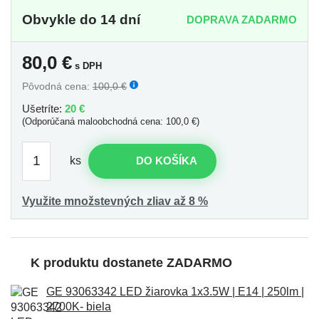
Obvykle do 14 dní
DOPRAVA ZADARMO
80,0
€
s DPH
Pôvodná cena:
100,0 €
Ušetríte:
20 €
(Odporúčaná maloobchodná cena: 100,0 €)
ks
DO KOŠÍKA
Využite množstevných zliav až 8 %
K produktu dostanete ZADARMO
GE 93063342 LED žiarovka 1x3.5W | E14 | 250lm |
2700K- biela