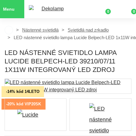
Menu
0
0
Nástenné svietidlá
Svietidlá nad zrkadlo
LED nástenné svietidlo lampa Lucide Belpech-LED 1x11W int
LED NÁSTENNÉ SVIETIDLO LAMPA
LUCIDE BELPECH-LED 39210/07/11
1X11W INTEGROVANÝ LED ZDROJ
-14% kód 14LETO
-20% kód VIP20SK