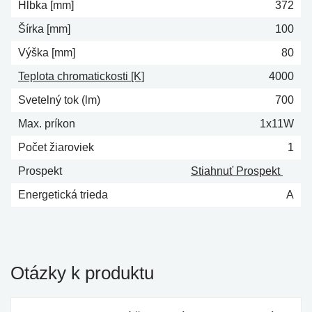
Hĺbka [mm]
372
Šírka [mm]
100
Výška [mm]
80
Teplota chromatickosti [K]
4000
Svetelný tok (lm)
700
Max. príkon
1x11W
Počet žiaroviek
1
Prospekt
Stiahnuť Prospekt
Energetická trieda
A
Otázky k produktu