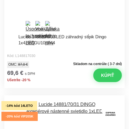
Lucide 14881/70/30 LED záhradný stĺpik Dingo
1x4,5W|GU10|IP44
Kód: L148817030
Skladom na centrále ( 3-7 dní)
OMC:
87,0 €
69,6 €
s DPH
KÚPIŤ
Ušetríte -20 %
-14% kód 14LETO
DOPRAVA
ZADARMO
-20% kód VIP20SK