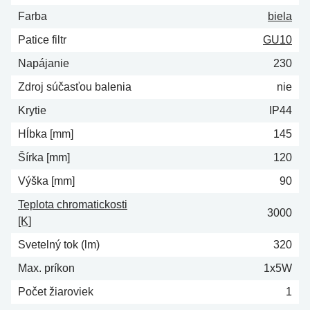
Farba
biela
Patice filtr
GU10
Napájanie
230
Zdroj súčasťou balenia
nie
Krytie
IP44
Hĺbka [mm]
145
Šírka [mm]
120
Výška [mm]
90
Teplota chromatickosti
3000
[K]
Svetelný tok (lm)
320
Max. príkon
1x5W
Počet žiaroviek
1