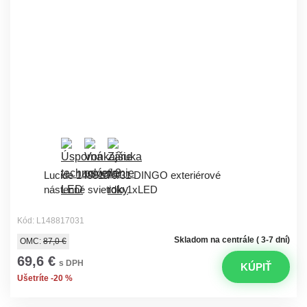
Lucide 14881/70/31 DINGO exteriérové ​​
nástenné svietidlo 1xLED
Kód: L148817031
Skladom na centrále ( 3-7 dní)
OMC:
87,0 €
69,6 €
s DPH
KÚPIŤ
Ušetríte -20 %