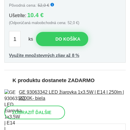
Pôvodná cena:
52,0 €
10.4 €
Ušetríte:
(Odporúčaná maloobchodná cena: 52,0 €)
ks
DO KOŠÍKA
Využite množstevných zliav až 8 %
K produktu dostanete ZADARMO
GE 93063342 LED žiarovka 1x3.5W | E14 | 250lm |
2700K- biela
ZOBRAZIŤ ĎALŠIE