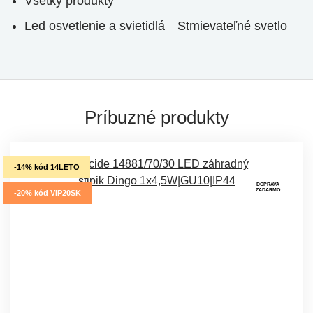
Všetky produkty
Led osvetlenie a svietidlá
Stmievateľné svetlo
Príbuzné produkty
-14% kód 14LETO
DOPRAVA
ZADARMO
-20% kód VIP20SK