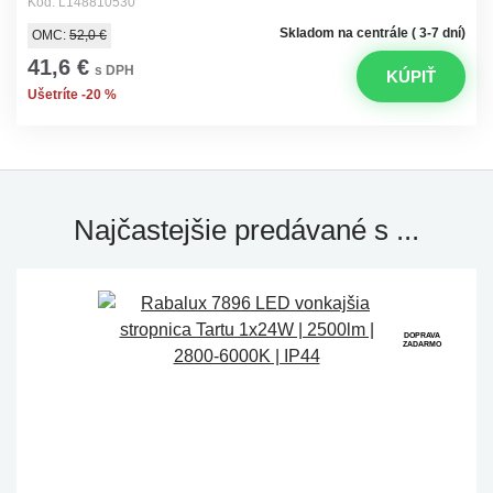
Kód: L148810530
Skladom na centrále ( 3-7 dní)
OMC:
52,0 €
41,6 €
s DPH
KÚPIŤ
Ušetríte -20 %
Najčastejšie predávané s ...
DOPRAVA
ZADARMO