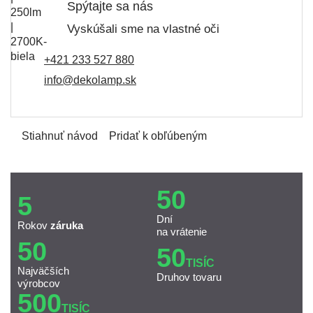
Spýtajte sa nás
Vyskúšali sme na vlastné oči
+421 233 527 880
info@dekolamp.sk
Stiahnuť návod
Pridať k obľúbeným
50
5
Dní
Rokov
záruka
na vrátenie
50
50
TISÍC
Najväčších
Druhov tovaru
výrobcov
500
TISÍC