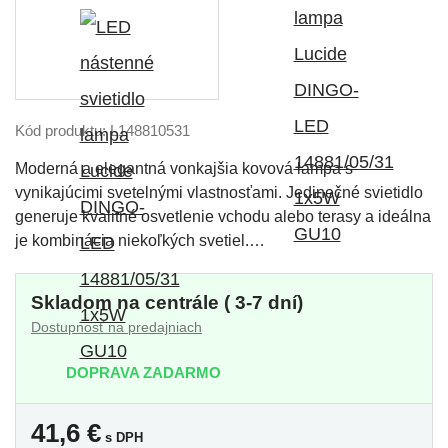
Kód produktu: L148810531
Moderná a elegantná vonkajšia kovová lampa s
vynikajúcimi svetelnými vlastnosťami. Jedinečné svietidlo
generuje kvalitné osvetlenie vchodu alebo terasy a ideálna
je kombinácia niekoľkých svetiel.…
Skladom na centrále ( 3-7 dní)
Dostupnosť na predajniach
DOPRAVA ZADARMO
41,6
€
s DPH