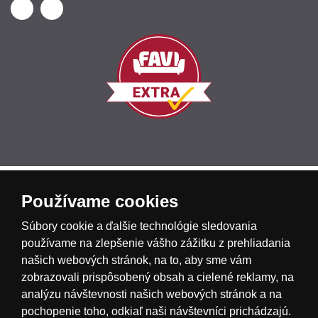
Česká republika
Slovensko
Deutschland
Používame cookies
Súbory cookie a ďalšie technológie sledovania
Magyarország
Österreich
België
používame na zlepšenie vášho zážitku z prehliadania
našich webových stránok, na to, aby sme vám
zobrazovali prispôsobený obsah a cielené reklamy, na
Nederland
analýzu návštevnosti našich webových stránok a na
pochopenie toho, odkiaľ naši návštevníci prichádzajú.