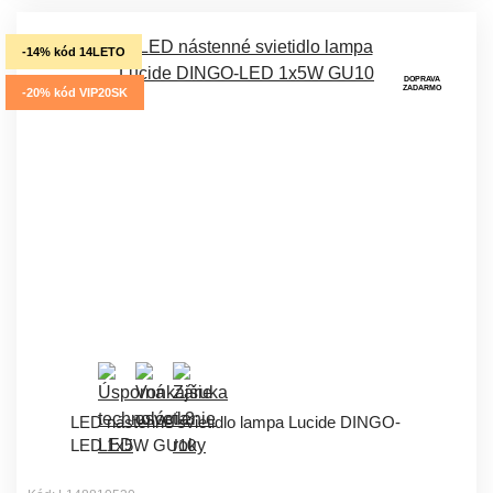
-14% kód 14LETO
DOPRAVA
ZADARMO
-20% kód VIP20SK
LED nástenné svietidlo lampa Lucide DINGO-
LED 1x5W GU10