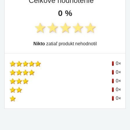
Celkové hodnotenie
0 %
Nikto
zatiaľ produkt nehodnotil
0×
0×
0×
0×
0×