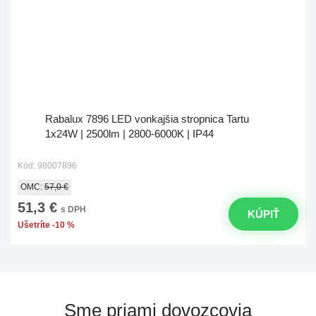
Rabalux 7896 LED vonkajšia stropnica Tartu
1x24W | 2500lm | 2800-6000K | IP44
Kód: 98007896
OMC:
57,0 €
51,3 €
s DPH
KÚPIŤ
Ušetríte -10 %
Sme priami dovozcovia