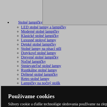
Stolné lampičky
LED stolné lampy a lampičky
Moderné stolné lampičky
Klasické stolné lampičky
Luxusné stolové lampy
Detské stolné lampičky
Stolné lampy na písací stôl
Dotykové stolné lampy
Drevené stolné lampičky
Nočné lampičky
Stmievateľné stolné lampy
Rustikálne stolné lampy
Drôtené stolné lampičky
Retro stolné lampy
Lampičky na nočný stolík
Lampičky s textilným tienidlom
Používame cookies
Súbory cookie a ďalšie technológie sledovania používame na zlep