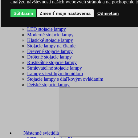
analýzu návštevnosti našich webových stránok a na pochopenie to
Súhlasím
Zmeniť moje nastavenia
Odmietam
Stojacie lampy
LED stojacie lampy
Moderné stojacie lampy
Klasické stojacie lampy
Stojacie lampy na čítanie
Drevené stojacie lampy
Drôtené stojacie lampy
Rustikálne stojacie lampy
Stmievateľné stojacie lampy
Lampy s textilným tienidlom
Stojacie lampy s diaľkovým ovládaním
Detské stojacie lampy
Nástenné svietidlá