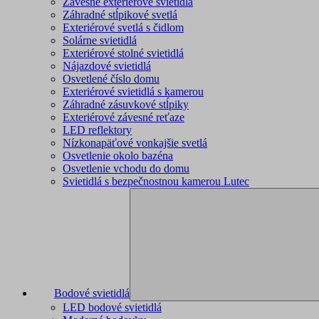
Závesne exteriérové svietidlá
Záhradné stĺpikové svetlá
Exteriérové svetlá s čidlom
Solárne svietidlá
Exteriérové stolné svietidlá
Nájazdové svietidlá
Osvetlené číslo domu
Exteriérové svietidlá s kamerou
Záhradné zásuvkové stĺpiky
Exteriérové závesné reťaze
LED reflektory
Nízkonapäťové vonkajšie svetlá
Osvetlenie okolo bazéna
Osvetlenie vchodu do domu
Svietidlá s bezpečnostnou kamerou Lutec
Bodové svietidlá
LED bodové svietidlá