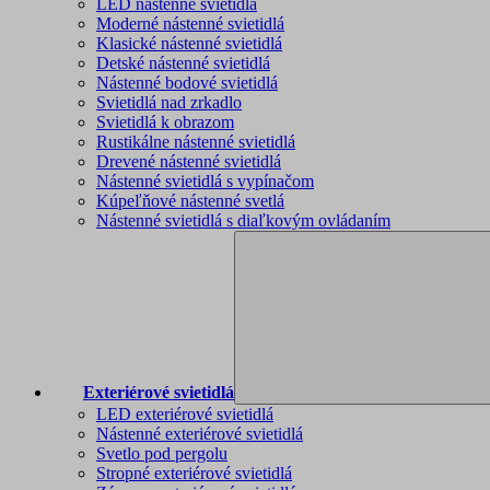
LED nástenné svietidlá
Moderné nástenné svietidlá
Klasické nástenné svietidlá
Detské nástenné svietidlá
Nástenné bodové svietidlá
Svietidlá nad zrkadlo
Svietidlá k obrazom
Rustikálne nástenné svietidlá
Drevené nástenné svietidlá
Nástenné svietidlá s vypínačom
Kúpeľňové nástenné svetlá
Nástenné svietidlá s diaľkovým ovládaním
Exteriérové svietidlá
LED exteriérové svietidlá
Nástenné exteriérové svietidlá
Svetlo pod pergolu
Stropné exteriérové svietidlá