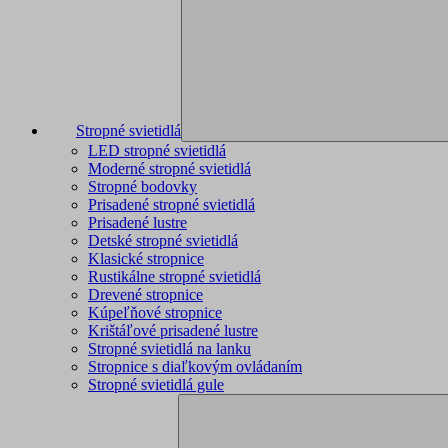
Stropné svietidlá
LED stropné svietidlá
Moderné stropné svietidlá
Stropné bodovky
Prisadené stropné svietidlá
Prisadené lustre
Detské stropné svietidlá
Klasické stropnice
Rustikálne stropné svietidlá
Drevené stropnice
Kúpeľňové stropnice
Krištáľové prisadené lustre
Stropné svietidlá na lanku
Stropnice s diaľkovým ovládaním
Stropné svietidlá gule