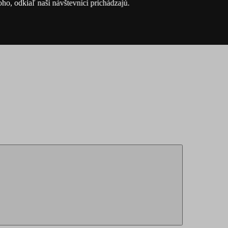
ho, odkiaľ naši návštevníci prichádzajú.