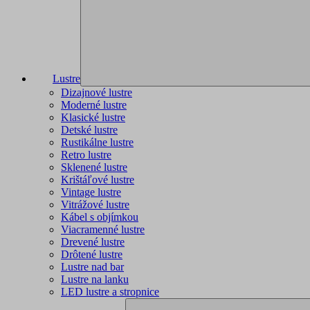
Lustre
Dizajnové lustre
Moderné lustre
Klasické lustre
Detské lustre
Rustikálne lustre
Retro lustre
Sklenené lustre
Krištáľové lustre
Vintage lustre
Vitrážové lustre
Kábel s objímkou
Viacramenné lustre
Drevené lustre
Drôtené lustre
Lustre nad bar
Lustre na lanku
LED lustre a stropnice