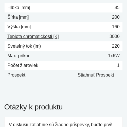
Hĺbka [mm]
85
Šírka [mm]
200
Výška [mm]
160
Teplota chromatickosti [K]
3000
Svetelný tok (lm)
220
Max. príkon
1x6W
Počet žiaroviek
1
Prospekt
Stiahnuť Prospekt
Otázky k produktu
V diskusii zatiaľ nie sú žiadne príspevky, buďte prví!