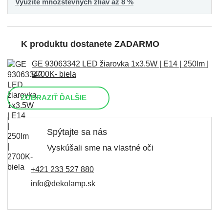
Využite množstevných zliav až 8 %
K produktu dostanete ZADARMO
GE 93063342 LED žiarovka 1x3.5W | E14 | 250lm |
2700K- biela
ZOBRAZIŤ ĎALŠIE
Spýtajte sa nás
Vyskúšali sme na vlastné oči
+421 233 527 880
info@dekolamp.sk