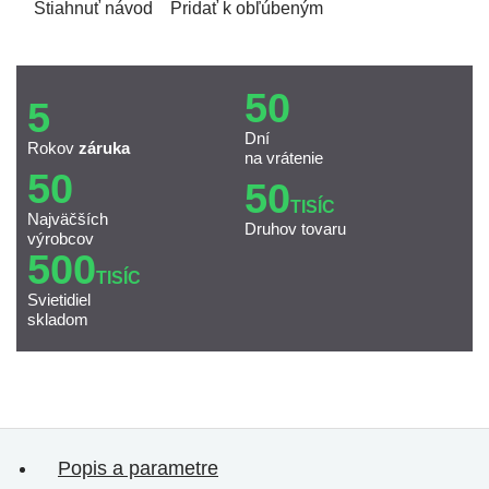
Stiahnuť návod
Pridať k obľúbeným
50
5
Dní
Rokov
záruka
na vrátenie
50
50
TISÍC
Najväčších
Druhov tovaru
výrobcov
500
TISÍC
Svietidiel
skladom
Popis a parametre