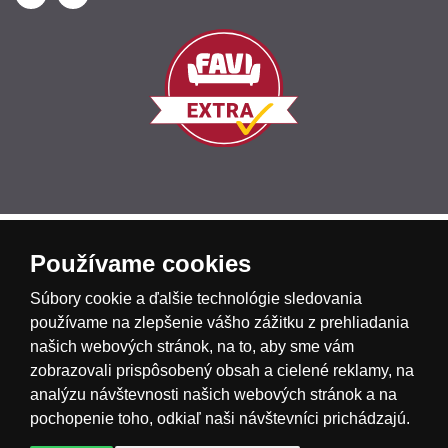
Česká republika
Slovensko
Deutschland
Používame cookies
Súbory cookie a ďalšie technológie sledovania
Magyarország
Österreich
België
používame na zlepšenie vášho zážitku z prehliadania
našich webových stránok, na to, aby sme vám
zobrazovali prispôsobený obsah a cielené reklamy, na
Nederland
analýzu návštevnosti našich webových stránok a na
pochopenie toho, odkiaľ naši návštevníci prichádzajú.