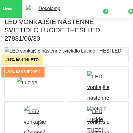
Menu
0
0
LED VONKAJŠIE NÁSTENNÉ
SVIETIDLO LUCIDE THESI LED
27881/06/30
-14% kód 14LETO
-20% kód VIP20SK