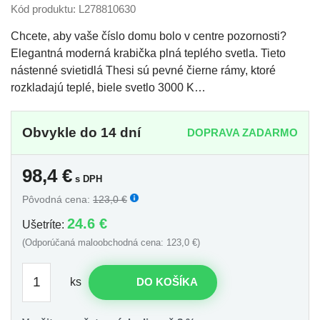
Kód produktu: L278810630
Chcete, aby vaše číslo domu bolo v centre pozornosti?
Elegantná moderná krabička plná teplého svetla. Tieto
nástenné svietidlá Thesi sú pevné čierne rámy, ktoré
rozkladajú teplé, biele svetlo 3000 K…
Obvykle do 14 dní
DOPRAVA ZADARMO
98,4
€
s DPH
Pôvodná cena:
123,0 €
24.6 €
Ušetríte:
(Odporúčaná maloobchodná cena: 123,0 €)
ks
DO KOŠÍKA