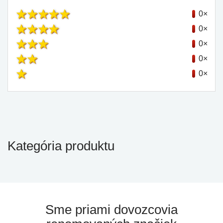
0×
0×
0×
0×
0×
Kategória produktu
Sme priami dovozcovia