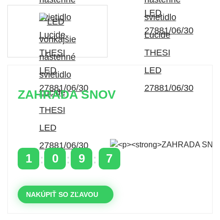
ZAHRADA SNOV
Časovo obmedzená zľava 20 % na objednávky nad
400 €
s kódom: VIP20SK
1
0
9
7
DNI
HODINY
MINÚTY
SEKUNDY
NAKÚPIŤ SO ZĽAVOU