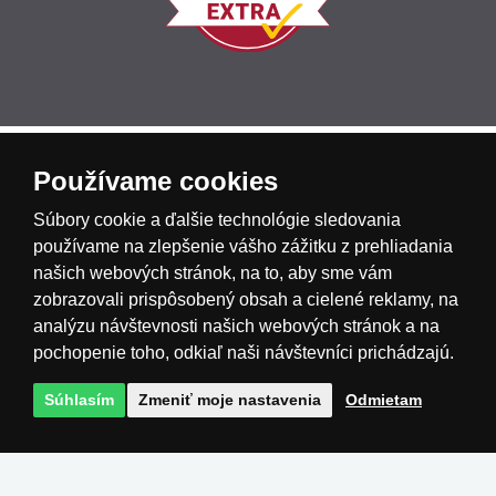
Česká republika
Slovensko
Deutschland
Používame cookies
Súbory cookie a ďalšie technológie sledovania
Magyarország
Österreich
België
používame na zlepšenie vášho zážitku z prehliadania
našich webových stránok, na to, aby sme vám
zobrazovali prispôsobený obsah a cielené reklamy, na
Nederland
analýzu návštevnosti našich webových stránok a na
pochopenie toho, odkiaľ naši návštevníci prichádzajú.
Súhlasím
Zmeniť moje nastavenia
Odmietam