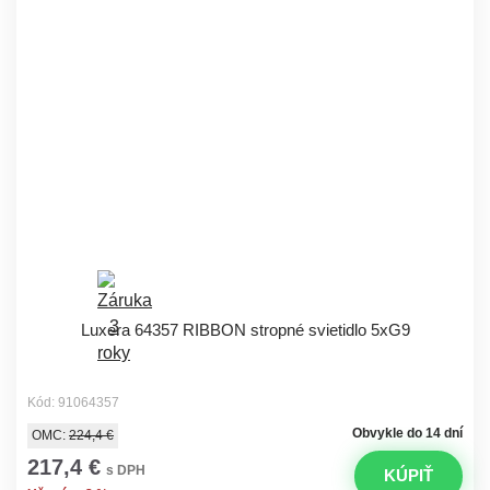
Luxera 64357 RIBBON stropné svietidlo 5xG9
Kód: 91064357
Obvykle do 14 dní
OMC:
224,4 €
217,4 €
s DPH
KÚPIŤ