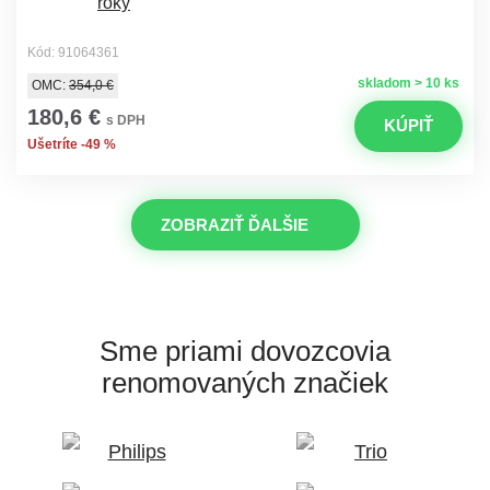
Kód: 91064361
skladom > 10 ks
OMC:
354,0 €
180,6 €
s DPH
KÚPIŤ
Ušetríte -49 %
ZOBRAZIŤ ĎALŠIE
Sme priami dovozcovia
renomovaných značiek