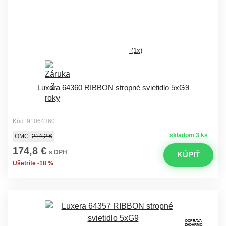
(1x)
Luxera 64360 RIBBON stropné svietidlo 5xG9
Kód: 91064360
skladom 3 ks
OMC:
214,2 €
174,8 €
s DPH
KÚPIŤ
Ušetríte -18 %
DOPRAVA
ZADARMO