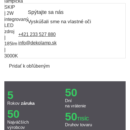
Spýtajte sa nás
Vyskúšali sme na vlastné oči
+421 233 527 880
info@dekolamp.sk
Pridať k obľúbeným
50
5
Dní
Rokov
záruka
na vrátenie
50
50
TISÍC
Najväčších
Druhov tovaru
výrobcov