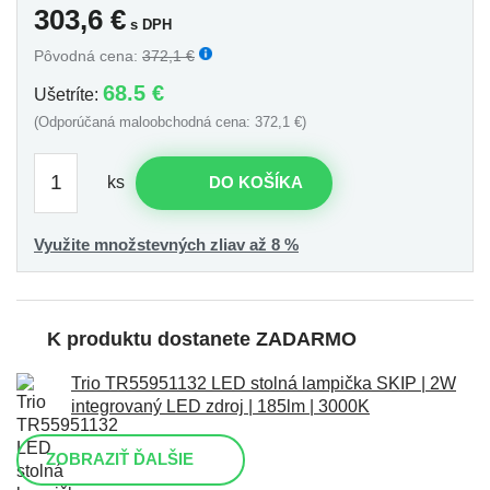
303,6
€
s DPH
Pôvodná cena:
372,1 €
68.5 €
Ušetríte:
(Odporúčaná maloobchodná cena: 372,1 €)
ks
DO KOŠÍKA
Využite množstevných zliav až 8 %
K produktu dostanete ZADARMO
Trio TR55951132 LED stolná lampička SKIP | 2W
integrovaný LED zdroj | 185lm | 3000K
ZOBRAZIŤ ĎALŠIE