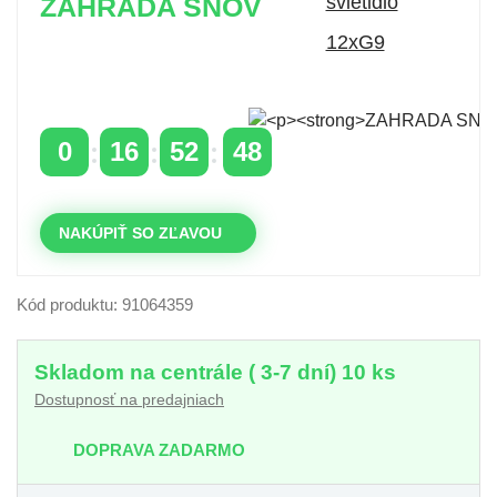
ZAHRADA SNOV
Časovo obmedzená zľava 20 % na objednávky nad
400 €
s kódom: VIP20SK
0
16
52
48
DNI
HODINY
MINÚTY
SEKUNDY
NAKÚPIŤ SO ZĽAVOU
Kód produktu: 91064359
Skladom na centrále ( 3-7 dní) 10 ks
Dostupnosť na predajniach
DOPRAVA ZADARMO