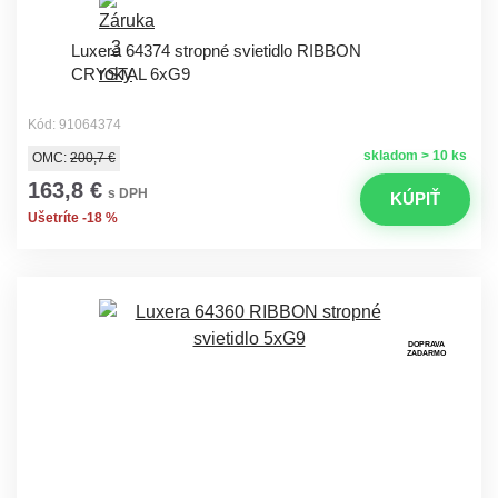
Luxera 64374 stropné svietidlo RIBBON
CRYSTAL 6xG9
Kód: 91064374
skladom > 10 ks
OMC:
200,7 €
163,8 €
s DPH
KÚPIŤ
Ušetríte -18 %
DOPRAVA
ZADARMO