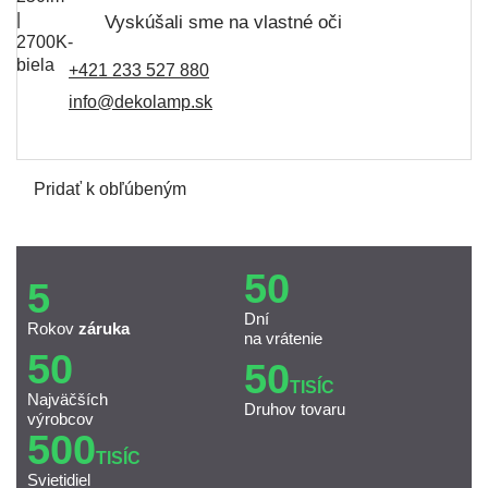
Vyskúšali sme na vlastné oči
+421 233 527 880
info@dekolamp.sk
Pridať k obľúbeným
50
5
Dní
Rokov
záruka
na vrátenie
50
50
TISÍC
Najväčších
Druhov tovaru
výrobcov
500
TISÍC
Svietidiel