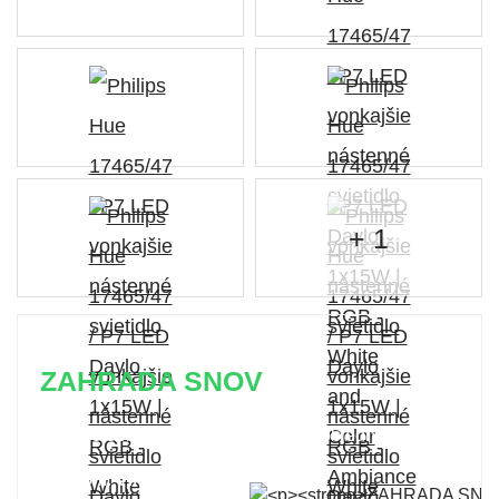
+ 1
ZAHRADA SNOV
Časovo obmedzená zľava 20 % na objednávky nad
400 €
s kódom: VIP20SK