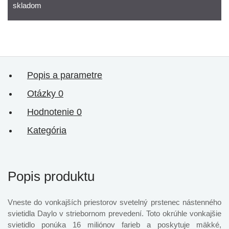
skladom
Popis a parametre
Otázky
0
Hodnotenie
0
Kategória
Popis produktu
Vneste do vonkajších priestorov svetelný prstenec nástenného
svietidla Daylo v striebornom prevedení. Toto okrúhle vonkajšie
svietidlo ponúka 16 miliónov farieb a poskytuje mäkké,