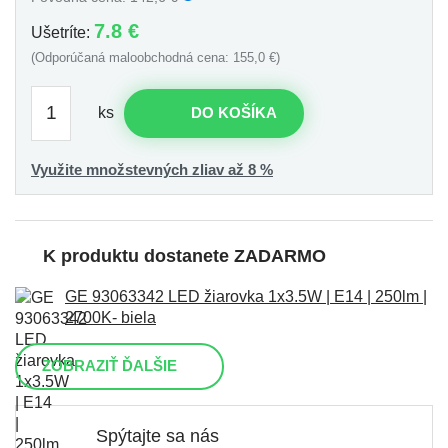
7.8 €
Ušetríte:
(Odporúčaná maloobchodná cena: 155,0 €)
ks
DO KOŠÍKA
Využite množstevných zliav až 8 %
K produktu dostanete ZADARMO
GE 93063342 LED žiarovka 1x3.5W | E14 | 250lm |
2700K- biela
ZOBRAZIŤ ĎALŠIE
Spýtajte sa nás