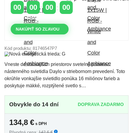
00
00
00
00
DNI
HODINY
MINÚTY
SEKUNDY
NAKÚPIŤ SO ZĽAVOU
Kód produktu: 81746547P7
Vneste do vonkajších priestorov svetelný prstenec
nástenného svietidla Daylo v striebornom prevedení. Toto
okrúhle vonkajšie svietidlo ponúka 16 miliónov farieb a
poskytuje mäkké, rozptýlené svetlo s…
Obvykle do 14 dní
DOPRAVA ZADARMO
134,8
€
s DPH
Pôvodná cena:
142,6 €