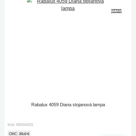
DOPRAVA
ZADARMO
Rabalux 4059 Diana stojanová lampa
Kód: 98004059
OMC:
39,0 €