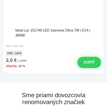
Ideal Lux 151748 LED žiarovka Oliva 7W | E14 |
3000K
Kód: I151748
OMC:
2,5 €
2,0 €
s DPH
KÚPIŤ
Ušetríte -20 %
Sme priami dovozcovia
renomovaných značiek