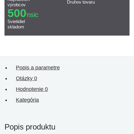
Druhov tovaru
výrobcov
500
TISÍC
Svietidiel
skladom
Popis a parametre
Otázky
0
Hodnotenie
0
Kategória
Popis produktu