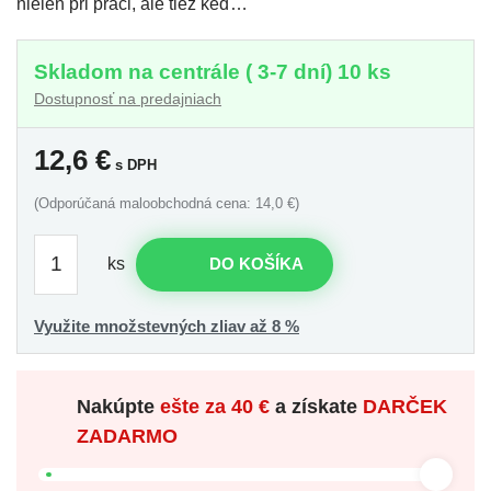
nielen pri práci, ale tiež keď…
Skladom na centrále ( 3-7 dní) 10 ks
Dostupnosť na predajniach
12,6
€
s DPH
(Odporúčaná maloobchodná cena: 14,0 €)
ks
DO KOŠÍKA
Využite množstevných zliav až 8 %
Nakúpte
ešte za
40 €
a získate
DARČEK
ZADARMO