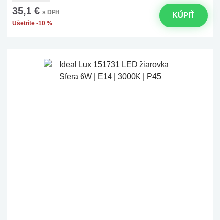
35,1 €
s DPH
KÚPIŤ
Ušetríte -10 %