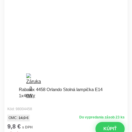
Rabalux 4458 Orlando Stolná lampička E14
1x40W
Kód: 98004458
Do vypredania zásob 23 ks
OMC:
14,0 €
9,8 €
s DPH
KÚPIŤ