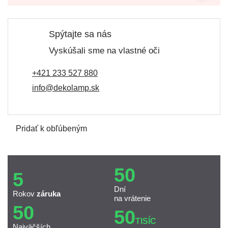
Spýtajte sa nás
Vyskúšali sme na vlastné oči
+421 233 527 880
info@dekolamp.sk
Pridať k obľúbeným
50
5
Dní
Rokov
záruka
na vrátenie
50
50
TISÍC
Najväčších