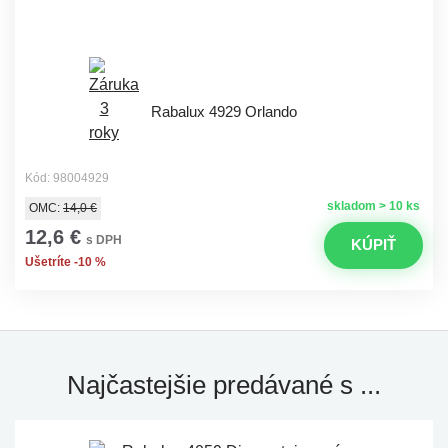
Rabalux 4929 Orlando
Kód: 98004929
skladom > 10 ks
OMC:
14,0 €
12,6 €
s DPH
KÚPIŤ
Ušetríte -10 %
Najčastejšie predávané s ...