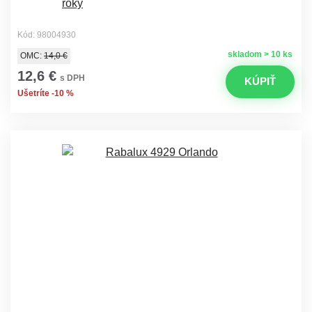
Kód: 98004930
skladom > 10 ks
OMC:
14,0 €
12,6 €
s DPH
KÚPIŤ
Ušetríte -10 %