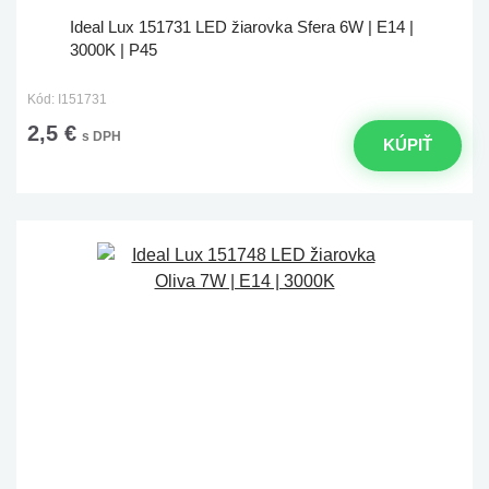
Ideal Lux 151731 LED žiarovka Sfera 6W | E14 |
3000K | P45
Kód: I151731
2,5 €
s DPH
KÚPIŤ