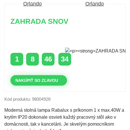
ZAHRADA SNOV
Časovo obmedzená zľava 20 % na objednávky nad
400 €
s kódom: VIP20SK
1
8
46
33
DNI
HODINY
MINÚTY
SEKUNDY
NAKÚPIŤ SO ZĽAVOU
Kód produktu: 98004928
Moderná stolná lampa Rabalux s príkonom 1 x max.40W a
krytím IP20 dokonale osvieti každý pracovný stôl ako v
domácnosti, tak v kancelárii. Je skvelým pomocníkom