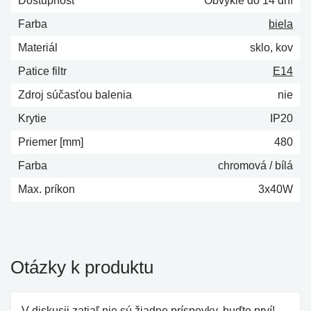
Dostupnosť
Obvykle do 14 dní
Farba
biela
Materiál
sklo, kov
Patice filtr
E14
Zdroj súčasťou balenia
nie
Krytie
IP20
Priemer [mm]
480
Farba
chromová / bílá
Max. príkon
3x40W
Otázky k produktu
V diskusii zatiaľ nie sú žiadne príspevky, buďte prví!