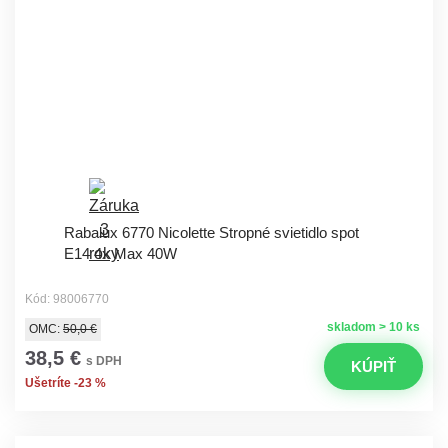
Rabalux 6770 Nicolette Stropné svietidlo spot
E14 4x Max 40W
Kód: 98006770
skladom > 10 ks
OMC:
50,0 €
38,5 €
s DPH
KÚPIŤ
Ušetríte -23 %