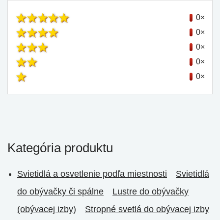
0×
0×
0×
0×
0×
Kategória produktu
Svietidlá a osvetlenie podľa miestnosti
Svietidlá
do obývačky či spálne
Lustre do obývačky
(obývacej izby)
Stropné svetlá do obývacej izby