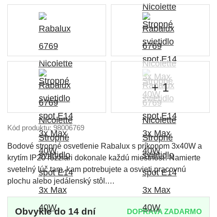
+ 1
Kód produktu: 98006769
Bodové stropné osvetlenie Rabalux s príkonom 3x40W a
krytím IP20 rozžiari dokonale každú miestnosť. Namierte
svetelný lúč tam, kam potrebujete a osvieti pracovnú
plochu alebo jedálenský stôl.…
Obvykle do 14 dní
DOPRAVA ZADARMO