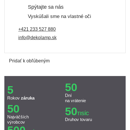
Spýtajte sa nás
Vyskúšali sme na vlastné oči
+421 233 527 880
info@dekolamp.sk
Pridať k obľúbeným
50
5
Dní
Rokov
záruka
na vrátenie
50
50
TISÍC
Najväčších
Druhov tovaru
výrobcov