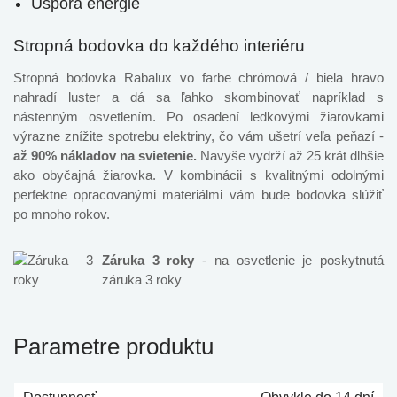
Úspora energie
Stropná bodovka do každého interiéru
Stropná bodovka Rabalux vo farbe chrómová / biela hravo
nahradí luster a dá sa ľahko skombinovať napríklad s
nástenným osvetlením. Po osadení ledkovými žiarovkami
výrazne znížite spotrebu elektriny, čo vám ušetrí veľa peňazí -
až 90% nákladov na svietenie.
Navyše vydrží až 25 krát dlhšie
ako obyčajná žiarovka. V kombinácii s kvalitnými odolnými
perfektne opracovanými materiálmi vám bude bodovka slúžiť
po mnoho rokov.
Záruka 3 roky
- na osvetlenie je poskytnutá
záruka 3 roky
Parametre produktu