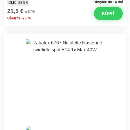
Obvykle do 14 dní
OMC:
28,5 €
21,5 €
s DPH
KÚPIŤ
Ušetríte -25 %