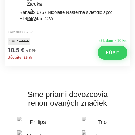
Rabalux 6767 Nicolette Nástenné svietidlo spot
E14 1x Max 40W
Kód: 98006767
skladom > 10 ks
OMC:
14,0 €
10,5 €
s DPH
KÚPIŤ
Ušetríte -25 %
Sme priami dovozcovia
renomovaných značiek