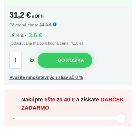
31,2
€
s DPH
Pôvodná cena:
34,8 €
3.6 €
Ušetríte:
(Odporúčaná maloobchodná cena: 41,0 €)
ks
DO KOŠÍKA
Využite množstevných zliav až 8 %
Nakúpte
ešte za
40 €
a získate
DARČEK
ZADARMO