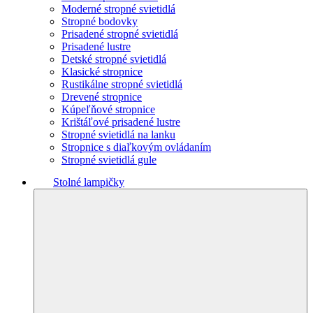
Moderné stropné svietidlá
Stropné bodovky
Prisadené stropné svietidlá
Prisadené lustre
Detské stropné svietidlá
Klasické stropnice
Rustikálne stropné svietidlá
Drevené stropnice
Kúpeľňové stropnice
Krištáľové prisadené lustre
Stropné svietidlá na lanku
Stropnice s diaľkovým ovládaním
Stropné svietidlá gule
Stolné lampičky