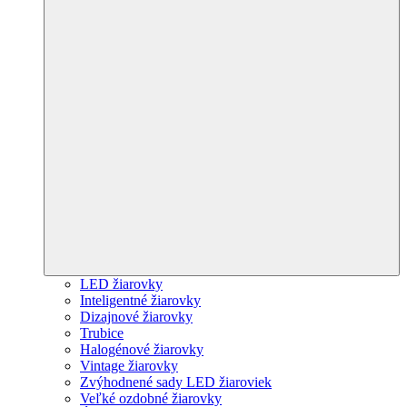
LED žiarovky
Inteligentné žiarovky
Dizajnové žiarovky
Trubice
Halogénové žiarovky
Vintage žiarovky
Zvýhodnené sady LED žiaroviek
Veľké ozdobné žiarovky