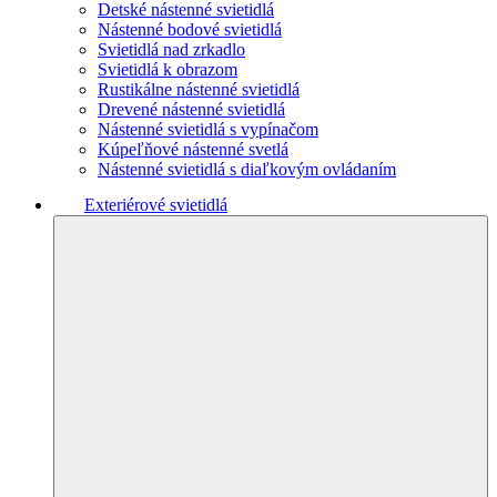
Detské nástenné svietidlá
Nástenné bodové svietidlá
Svietidlá nad zrkadlo
Svietidlá k obrazom
Rustikálne nástenné svietidlá
Drevené nástenné svietidlá
Nástenné svietidlá s vypínačom
Kúpeľňové nástenné svetlá
Nástenné svietidlá s diaľkovým ovládaním
Exteriérové svietidlá