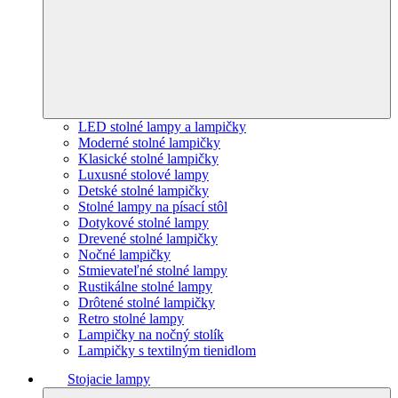
LED stolné lampy a lampičky
Moderné stolné lampičky
Klasické stolné lampičky
Luxusné stolové lampy
Detské stolné lampičky
Stolné lampy na písací stôl
Dotykové stolné lampy
Drevené stolné lampičky
Nočné lampičky
Stmievateľné stolné lampy
Rustikálne stolné lampy
Drôtené stolné lampičky
Retro stolné lampy
Lampičky na nočný stolík
Lampičky s textilným tienidlom
Stojacie lampy