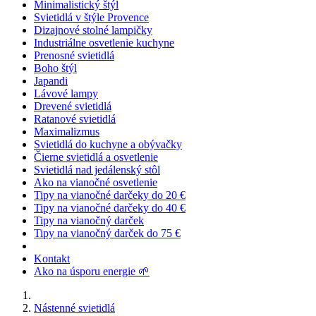
Minimalistický štýl
Svietidlá v štýle Provence
Dizajnové stolné lampičky
Industriálne osvetlenie kuchyne
Prenosné svietidlá
Boho štýl
Japandi
Lávové lampy
Drevené svietidlá
Ratanové svietidlá
Maximalizmus
Svietidlá do kuchyne a obývačky
Čierne svietidlá a osvetlenie
Svietidlá nad jedálenský stôl
Ako na vianočné osvetlenie
Tipy na vianočné darčeky do 20 €
Tipy na vianočné darčeky do 40 €
Tipy na vianočný darček
Tipy na vianočný darček do 75 €
Kontakt
Ako na úsporu energie 🌱
Nástenné svietidlá