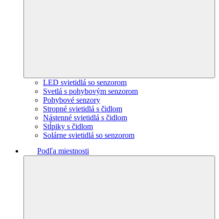
LED svietidlá so senzorom
Svetlá s pohybovým senzorom
Pohybové senzory
Stropné svietidlá s čidlom
Nástenné svietidlá s čidlom
Stĺpiky s čidlom
Solárne svietidlá so senzorom
Podľa miestnosti