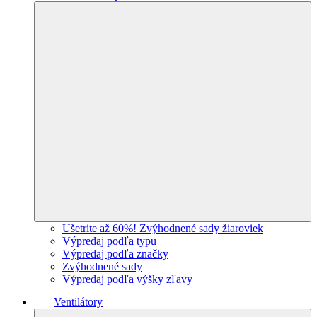
Ušetrite až 60%! Zvýhodnené sady žiaroviek
Výpredaj podľa typu
Výpredaj podľa značky
Zvýhodnené sady
Výpredaj podľa výšky zľavy
Ventilátory