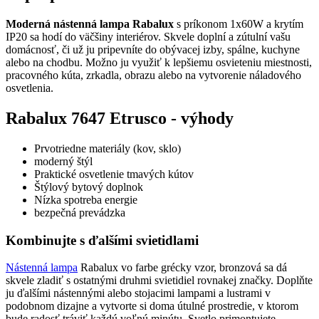
Moderná nástenná lampa Rabalux
s príkonom 1x60W a krytím
IP20 sa hodí do väčšiny interiérov. Skvele doplní a zútulní vašu
domácnosť, či už ju pripevníte do obývacej izby, spálne, kuchyne
alebo na chodbu. Možno ju využiť k lepšiemu osvieteniu miestnosti,
pracovného kúta, zrkadla, obrazu alebo na vytvorenie náladového
osvetlenia.
Rabalux 7647 Etrusco - výhody
Prvotriedne materiály (kov, sklo)
moderný štýl
Praktické osvetlenie tmavých kútov
Štýlový bytový doplnok
Nízka spotreba energie
bezpečná prevádzka
Kombinujte s ďalšími svietidlami
Nástenná lampa
Rabalux vo farbe grécky vzor, bronzová sa dá
skvele zladiť s ostatnými druhmi svietidiel rovnakej značky. Doplňte
ju ďalšími nástennými alebo stojacimi lampami a lustrami v
podobnom dizajne a vytvorte si doma útulné prostredie, v ktorom
bude radosť tráviť každú voľnú minútu. Svetlo primontujete