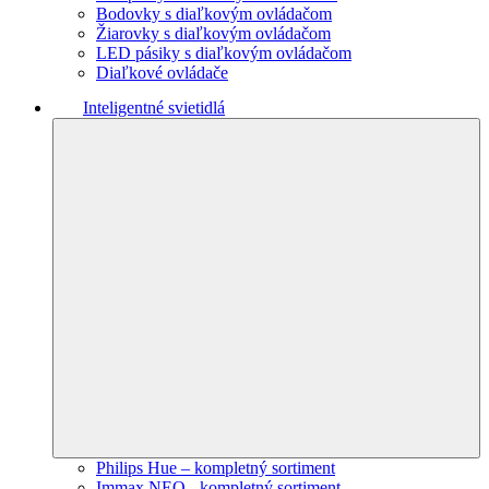
Bodovky s diaľkovým ovládačom
Žiarovky s diaľkovým ovládačom
LED pásiky s diaľkovým ovládačom
Diaľkové ovládače
Inteligentné svietidlá
Philips Hue – kompletný sortiment
Immax NEO - kompletný sortiment