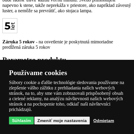
napevno k stene, takže neprekáža v priestore, ako napríklad závesný
luster, a nemôže sa prevrátiť, ako stojaca lampa.
Záruka 5 rokov
- na osvetlenie je poskytnutá mimoriadne
predĺžená záruka 5 rokov
Parametre produktu
Používame cookies
Dostupnosť
Skladom na centrále ( 3-7 dní)
Farba
s motivom
Súbory cookie a ďalšie technológie sledovania používame na
Materiál
sklo, kov
zlepšenie vášho zážitku z prehliadania našich webových
stránok, na to, aby sme vám zobrazovali prispôsobený obsah
Patice filtr
E27
a cielené reklamy, na analýzu návštevnosti našich webových
Napájanie
220-240V
stránok a na pochopenie toho, odkiaľ naši návštevníci
Zdroj súčasťou balenia
nie
prichádzajú.
Krytie
IP20
Priemer [mm]
300
Súhlasím
Zmeniť moje nastavenia
Odmietam
Farba
řecký vzor, ​​bronzová
Max. príkon
1x60W