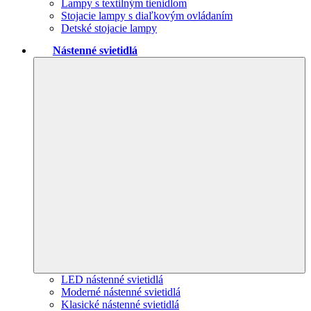
Lampy s textilným tienidlom
Stojacie lampy s diaľkovým ovládaním
Detské stojacie lampy
Nástenné svietidlá
LED nástenné svietidlá
Moderné nástenné svietidlá
Klasické nástenné svietidlá