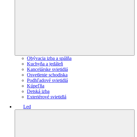
Obývacia izba a spálňa
Kuchyňa a jedáleň
Kancelárske svietidlá
Osvetlenie schodiska
Podhľadové svietidlá
Kúpeľňa
Detská izba
Exteriérové svietidlá
Led