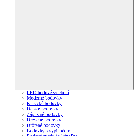
LED bodové svietidlá
Moderné bodovky
Klasické bodovky
Detské bodovky
Zápustné bodovky
Drevené bodovky
Drôtené bodovky
Bodovky s vypínačom