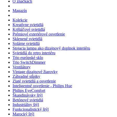
O značkách
Magazín
Kolekcie
Kreatívne svietidlá
Krištáľové svietidlá
Prémiové exteriérové osvetlenie
Sklenené svietidlá
Solárne svietidlá
Stojacia lampa ako dizajnový doplnok interiéru
Svietidlá do retro interiéru
Trio európské sklo
Trio SwitchDimmer
Ventilátory
Vintage dizajnové žiarovky
Záhradné stĺpiky
Zlaté svietidlá a osvetlenie
Inteligentné osvetlenie - Philips Hue
Philips EyeComfort
Škandinávsky štýl
Betónové svietidlá
Industriálny štýl
Funkcionalistický štýl
Marocký štýl