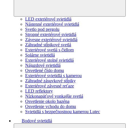
LED exteriérové svietidlá
Nástenné exteriérové svietidlá
Svetlo pod pergolu
Stropné exteriérové svietidlá
Závesne exteriérové svietidlá
Záhradné stĺpikové svetlá
Exteriérové svetlá s čidlom
Solárne svietidlá
Exteriérové stolné svietidlá
Nájazdové svietidlá
Osvetlené číslo domu
Exteriérové svietidlá s kamerou
Záhradné zásuvkové stĺpiky
Exteriérové závesné reťaze
LED reflektory
Nízkonapäťové vonkajšie svetlá
Osvetlenie okolo bazéna
Osvetlenie vchodu do domu
Svietidlá s bezpečnostnou kamerou Lutec
Bodové svietidlá