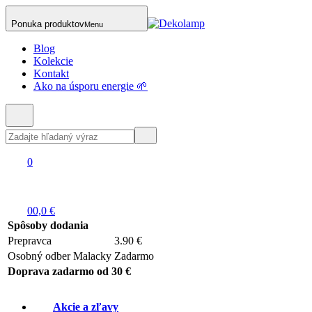
Ponuka produktov
Menu
Blog
Kolekcie
Kontakt
Ako na úsporu energie 🌱
0
0
0,0 €
Spôsoby dodania
Prepravca
3.90 €
Osobný odber Malacky
Zadarmo
Doprava zadarmo od 30 €
Akcie a zľavy