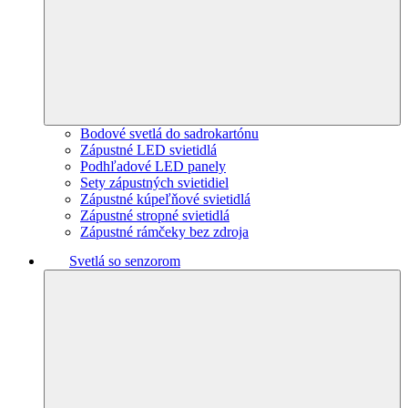
Bodové svetlá do sadrokartónu
Zápustné LED svietidlá
Podhľadové LED panely
Sety zápustných svietidiel
Zápustné kúpeľňové svietidlá
Zápustné stropné svietidlá
Zápustné rámčeky bez zdroja
Svetlá so senzorom