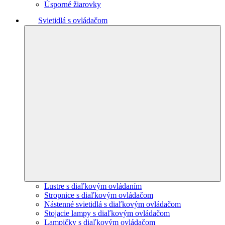
Úsporné žiarovky
Svietidlá s ovládačom
Lustre s diaľkovým ovládaním
Stropnice s diaľkovým ovládačom
Nástenné svietidlá s diaľkovým ovládačom
Stojacie lampy s diaľkovým ovládačom
Lampičky s diaľkovým ovládačom