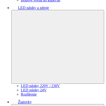
Bodové svetlá do kúpeľne
LED pásiky a zdroje
LED pásiky 220V / 230V
LED pásiky 24V
Rozšírenie
Žiarovky