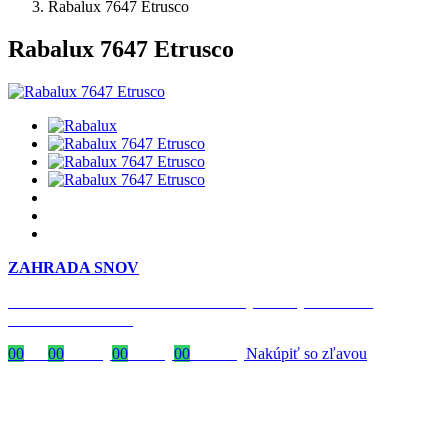
Rabalux 7647 Etrusco
Rabalux 7647 Etrusco
ZAHRADA SNOV
Časovo obmedzená zľava 20 % na objednávky nad 400 €
s kódom: VIP20SK
00
Dni
00
Hodiny
00
Minúty
00
Sekundy
Nakúpiť so zľavou