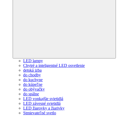
LED lampy
Chytré a inteligentné LED osvetlenie
detská izba
do chodby
do kuchyne
do kúpeľne
do obývačky
do spálne
LED vonkajšie svietidlá
LED závesné svietidlá
LED žiarovky a žiarivky
Stmievateľné svetlo