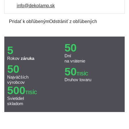
info@dekolamp.sk
Pridať k obľúbeným
Odstrániť z obľúbených
50
5
Dní
Rokov
záruka
na vrátenie
50
50
TISÍC
Najväčších
Druhov tovaru
výrobcov
500
TISÍC
Svietidiel
skladom