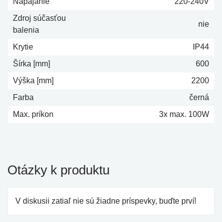
Napájanie
220-240V
Zdroj súčasťou
nie
balenia
Krytie
IP44
Šírka [mm]
600
Výška [mm]
2200
Farba
černá
Max. príkon
3x max. 100W
Otázky k produktu
V diskusii zatiaľ nie sú žiadne príspevky, buďte prví!