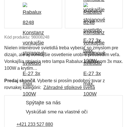
Kód produktu: 98008248
Nielen interiérové ​​svietidlá treba vyberať so zmyslom pre
dizajn, ale aj vonkajšie osvetlenie urobí s prostredím veľa.
Vonkajšia stojacia retro lampa Rabalux s príkonom 3x max.
100W a krytím…
Predaj skončil
. Vyberte si prosím podobný tovar z
rovnakej kategórii:
Záhradné stĺpikové svetlá
Spýtajte sa nás
Vyskúšali sme na vlastné oči
+421 233 527 880