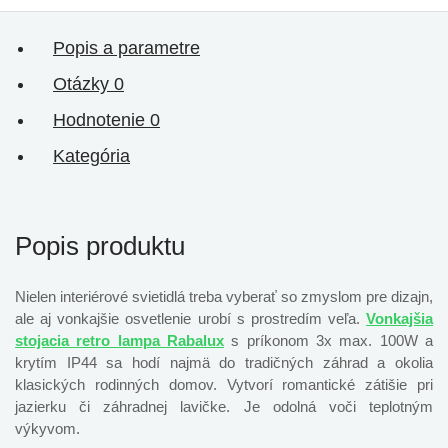
Popis a parametre
Otázky
0
Hodnotenie
0
Kategória
Popis produktu
Nielen interiérové ​​svietidlá treba vyberať so zmyslom pre dizajn,
ale aj vonkajšie osvetlenie urobí s prostredím veľa.
Vonkajšia
stojacia retro lampa Rabalux
s príkonom 3x max. 100W a
krytím IP44 sa hodí najmä do tradičných záhrad a okolia
klasických rodinných domov. Vytvorí romantické zátišie pri
jazierku či záhradnej lavičke. Je odolná voči teplotným
výkyvom.