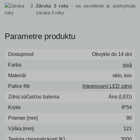
Záruka 3 roky
- na osvetlenie je poskytnutá
záruka 3 roky
Parametre produktu
Dostupnosť
Obvykle do 14 dní
Farba
sivá
Materiál
sklo, kov
Patice filtr
Integrovaný LED zdroj
Zdroj súčasťou balenia
Áno (LED)
Krytie
IP54
Priemer [mm]
90
Výška [mm]
121
Teplota chromatickosti [K]
3000