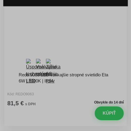
Redo 9063 LED vonkajšie stropné svietidlo Eta
6W | 3000K | IP54
Kód: REDO9063
81,5 €
Obvykle do 14 dní
s DPH
KÚPIŤ