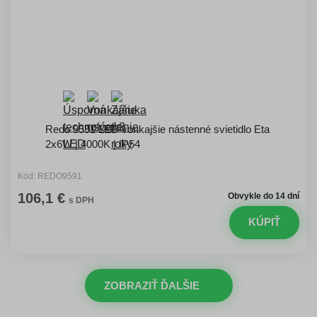
Redo 9591 LED vonkajšie nástenné svietidlo Eta
2x6W | 4000K | IP54
Kód: REDO9591
106,1 €
Obvykle do 14 dní
s DPH
KÚPIŤ
ZOBRAZIŤ ĎALŠIE