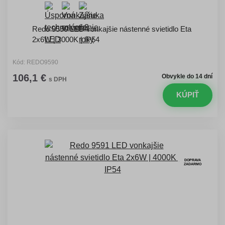
Redo 9590 LED vonkajšie nástenné svietidlo Eta
2x6W | 3000K | IP54
Kód: REDO9590
106,1 €
Obvykle do 14 dní
s DPH
KÚPIŤ
DOPRAVA
ZADARMO