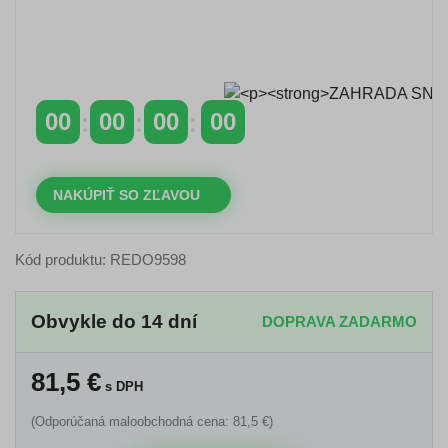
Časovo obmedzená zľava 20 % na objednávky nad
400 €
s kódom: VIP20SK
00
00
00
00
DNI
HODINY
MINÚTY
SEKUNDY
NAKÚPIŤ SO ZĽAVOU
Kód produktu: REDO9598
Obvykle do 14 dní
DOPRAVA ZADARMO
81,5
€
s DPH
(Odporúčaná maloobchodná cena: 81,5 €)