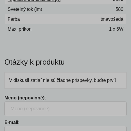
Svetelný tok (lm)
580
Farba
tmavošedá
Max. príkon
1 x 6W
Otázky k produktu
V diskusii zatiaľ nie sú žiadne príspevky, buďte prví!
Meno (nepovinné):
E-mail: