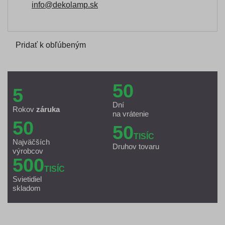
info@dekolamp.sk
Pridať k obľúbeným
50
5
Dní
Rokov
záruka
na vrátenie
50
50
TISÍC
Najväčších
Druhov tovaru
výrobcov
500
TISÍC
Svietidiel
skladom