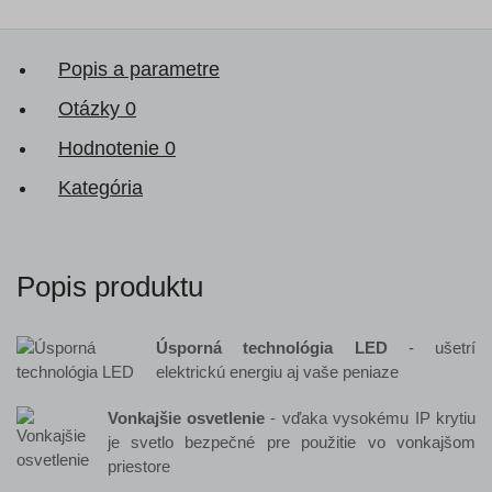
Popis a parametre
Otázky
0
Hodnotenie
0
Kategória
Popis produktu
Úsporná technológia LED
- ušetrí
elektrickú energiu aj vaše peniaze
Vonkajšie osvetlenie
- vďaka vysokému IP krytiu
je svetlo bezpečné pre použitie vo vonkajšom
priestore