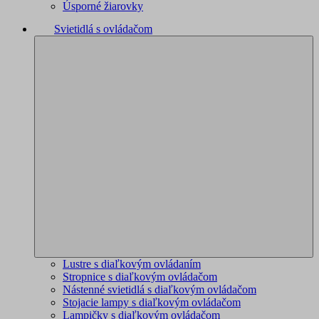
Úsporné žiarovky
Svietidlá s ovládačom
Lustre s diaľkovým ovládaním
Stropnice s diaľkovým ovládačom
Nástenné svietidlá s diaľkovým ovládačom
Stojacie lampy s diaľkovým ovládačom
Lampičky s diaľkovým ovládačom