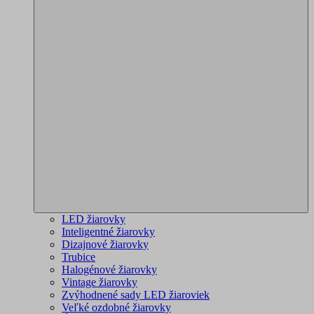
LED žiarovky
Inteligentné žiarovky
Dizajnové žiarovky
Trubice
Halogénové žiarovky
Vintage žiarovky
Zvýhodnené sady LED žiaroviek
Veľké ozdobné žiarovky