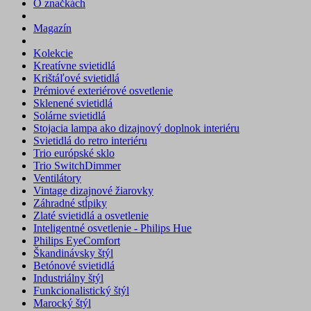
O značkách
Magazín
Kolekcie
Kreatívne svietidlá
Krištáľové svietidlá
Prémiové exteriérové osvetlenie
Sklenené svietidlá
Solárne svietidlá
Stojacia lampa ako dizajnový doplnok interiéru
Svietidlá do retro interiéru
Trio európské sklo
Trio SwitchDimmer
Ventilátory
Vintage dizajnové žiarovky
Záhradné stĺpiky
Zlaté svietidlá a osvetlenie
Inteligentné osvetlenie - Philips Hue
Philips EyeComfort
Škandinávsky štýl
Betónové svietidlá
Industriálny štýl
Funkcionalistický štýl
Marocký štýl