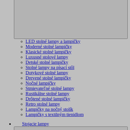
LED stolné lampy a lampičky
Moderné stolné lampičky
Klasické stolné lampičky
Luxusné stolové lampy
Detské stolné lampičky
Stolné lampy na písací stôl
Dotykové stolné lampy
Drevené stolné lampičky
Nočné lampičky
Stmievateľné stolné lampy
Rustikálne stolné lampy
Drôtené stolné lampičky
Retro stolné lampy
Lampičky na nočný stolík
Lampičky s textilným tienidlom
Stojacie lampy