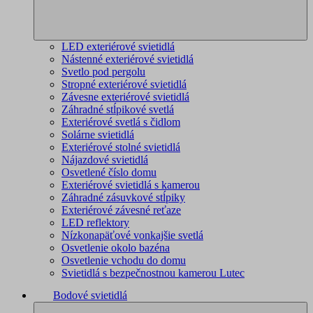
LED exteriérové svietidlá
Nástenné exteriérové svietidlá
Svetlo pod pergolu
Stropné exteriérové svietidlá
Závesne exteriérové svietidlá
Záhradné stĺpikové svetlá
Exteriérové svetlá s čidlom
Solárne svietidlá
Exteriérové stolné svietidlá
Nájazdové svietidlá
Osvetlené číslo domu
Exteriérové svietidlá s kamerou
Záhradné zásuvkové stĺpiky
Exteriérové závesné reťaze
LED reflektory
Nízkonapäťové vonkajšie svetlá
Osvetlenie okolo bazéna
Osvetlenie vchodu do domu
Svietidlá s bezpečnostnou kamerou Lutec
Bodové svietidlá