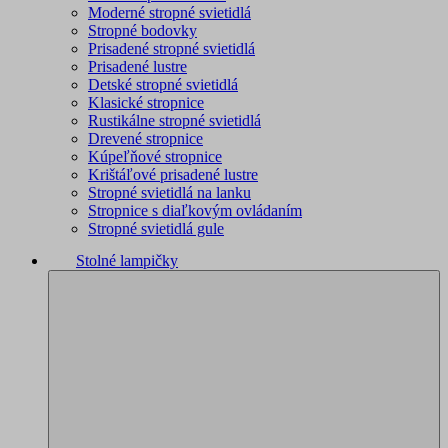
Moderné stropné svietidlá
Stropné bodovky
Prisadené stropné svietidlá
Prisadené lustre
Detské stropné svietidlá
Klasické stropnice
Rustikálne stropné svietidlá
Drevené stropnice
Kúpeľňové stropnice
Krištáľové prisadené lustre
Stropné svietidlá na lanku
Stropnice s diaľkovým ovládaním
Stropné svietidlá gule
Stolné lampičky