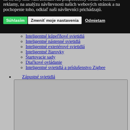
reklamy, na analýzu návštevnosti našich webových stránok a na
WiZ – kompletný sortiment
pochopenie toho, odkiaľ naši návštevníci prichádzajú.
Inteligentné lustre
Inteligentné stropné svietidlá
Súhlasím
Inteligentné stojacie lampy
Zmeniť moje nastavenia
Odmietam
Inteligentné lampičky
Inteligentné bodové svietidlá
Inteligentné kúpeľňové svietidlá
Inteligentné nástenné svietidlá
Inteligentné exteriérové svietidlá
Inteligentné žiarovky
Štartovacie sady
Diaľkové ovládanie
Inteligentné svietidlá a príslušenstvo Zigbee
Zápustné svietidlá