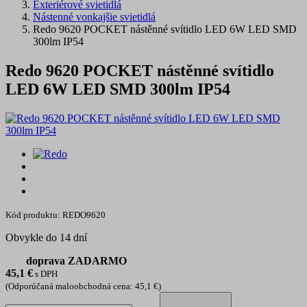
Exteriérové svietidlá
Nástenné vonkajšie svietidlá
Redo 9620 POCKET nástěnné svítidlo LED 6W LED SMD
300lm IP54
Redo 9620 POCKET nástěnné svítidlo
LED 6W LED SMD 300lm IP54
Kód produktu: REDO9620
Obvykle do 14 dní
doprava ZADARMO
45,1
€
s DPH
(Odporúčaná maloobchodná cena: 45,1 €)