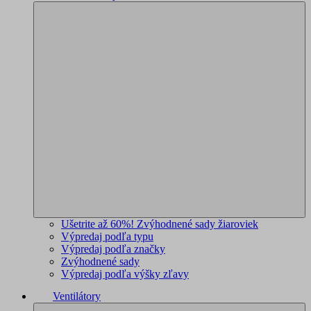
Ušetrite až 60%! Zvýhodnené sady žiaroviek
Výpredaj podľa typu
Výpredaj podľa značky
Zvýhodnené sady
Výpredaj podľa výšky zľavy
Ventilátory