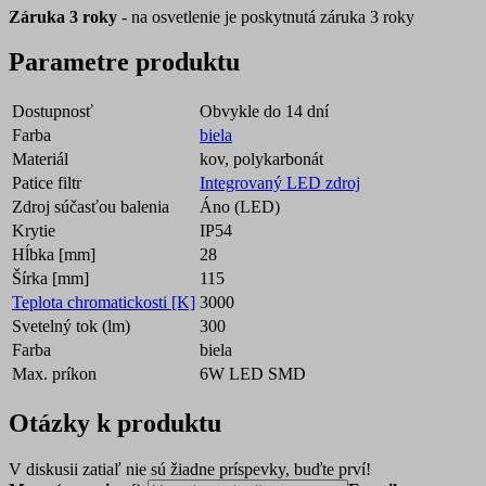
Záruka 3 roky
- na osvetlenie je poskytnutá záruka 3 roky
Parametre produktu
Dostupnosť
Obvykle do 14 dní
Farba
biela
Materiál
kov, polykarbonát
Patice filtr
Integrovaný LED zdroj
Zdroj súčasťou balenia
Áno (LED)
Krytie
IP54
Hĺbka [mm]
28
Šírka [mm]
115
Teplota chromatickosti [K]
3000
Svetelný tok (lm)
300
Farba
biela
Max. príkon
6W LED SMD
Otázky k produktu
V diskusii zatiaľ nie sú žiadne príspevky, buďte prví!