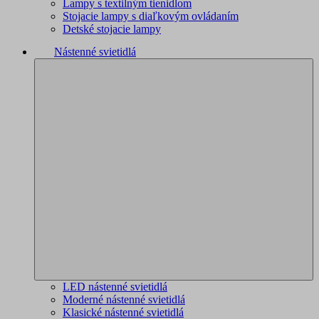
Lampy s textilným tienidlom
Stojacie lampy s diaľkovým ovládaním
Detské stojacie lampy
Nástenné svietidlá
LED nástenné svietidlá
Moderné nástenné svietidlá
Klasické nástenné svietidlá