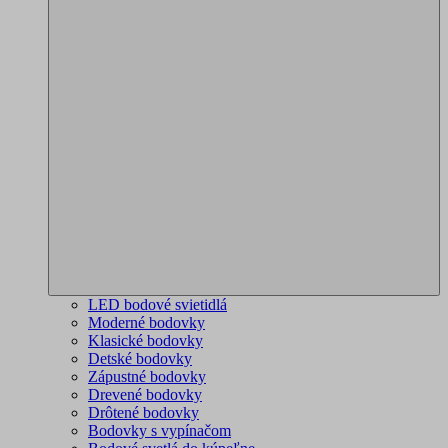
LED bodové svietidlá
Moderné bodovky
Klasické bodovky
Detské bodovky
Zápustné bodovky
Drevené bodovky
Drôtené bodovky
Bodovky s vypínačom