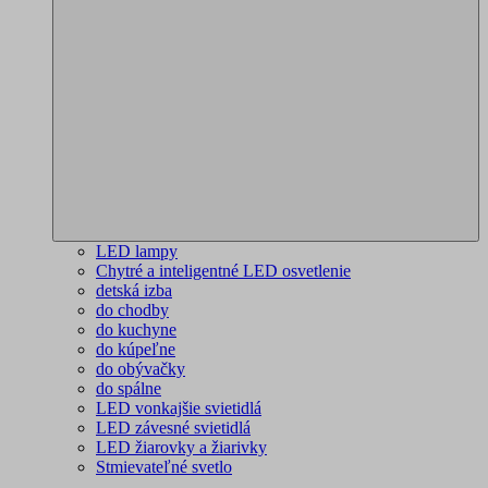
LED lampy
Chytré a inteligentné LED osvetlenie
detská izba
do chodby
do kuchyne
do kúpeľne
do obývačky
do spálne
LED vonkajšie svietidlá
LED závesné svietidlá
LED žiarovky a žiarivky
Stmievateľné svetlo