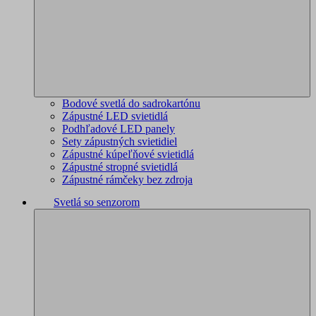
Bodové svetlá do sadrokartónu
Zápustné LED svietidlá
Podhľadové LED panely
Sety zápustných svietidiel
Zápustné kúpeľňové svietidlá
Zápustné stropné svietidlá
Zápustné rámčeky bez zdroja
Svetlá so senzorom