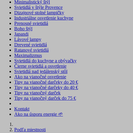
Minimalistický štýl
Svietidlá v štýle Provence
Dizajnové stolné lampičky
Industriálne osvetlenie kuchyne
Prenosné svietidlá
Boho štýl
Japandi
Lávové lampy
Drevené svietidlá
Ratanové svietidlá
Maximalizmus
Svietidlá do kuchyne a obývačky
Čierne svietidlá a osvetlenie
Svietidlá nad jedálenský stôl
Ako na vianočné osvetlenie
Tipy na vianočné darčeky do 20 €
Tipy na vianočné darčeky do 40 €
Tipy na vianočný darček
Tipy na vianočný darček do 75 €
Kontakt
Ako na úsporu energie 🌱
Podľa miestnosti