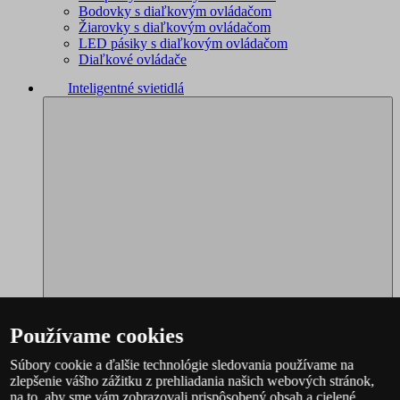
Bodovky s diaľkovým ovládačom
Žiarovky s diaľkovým ovládačom
LED pásiky s diaľkovým ovládačom
Diaľkové ovládače
Inteligentné svietidlá
Používame cookies
Súbory cookie a ďalšie technológie sledovania používame na
zlepšenie vášho zážitku z prehliadania našich webových stránok,
Philips Hue – kompletný sortiment
na to, aby sme vám zobrazovali prispôsobený obsah a cielené
Immax NEO - kompletný sortiment