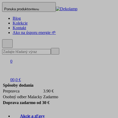
Ponuka produktov
Menu
Blog
Kolekcie
Kontakt
Ako na úsporu energie 🌱
0
0
0,0 €
Spôsoby dodania
Prepravca
3.90 €
Osobný odber Malacky
Zadarmo
Doprava zadarmo od 30 €
Akcie a zľavy