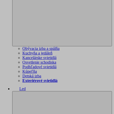
Obývacia izba a spálňa
Kuchyňa a jedáleň
Kancelárske svietidlá
Osvetlenie schodiska
Podhľadové svietidlá
Kúpeľňa
Detská izba
Exteriérové svietidlá
Led