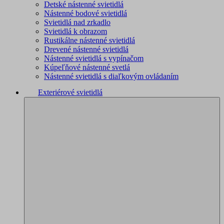
Detské nástenné svietidlá
Nástenné bodové svietidlá
Svietidlá nad zrkadlo
Svietidlá k obrazom
Rustikálne nástenné svietidlá
Drevené nástenné svietidlá
Nástenné svietidlá s vypínačom
Kúpeľňové nástenné svetlá
Nástenné svietidlá s diaľkovým ovládaním
Exteriérové svietidlá