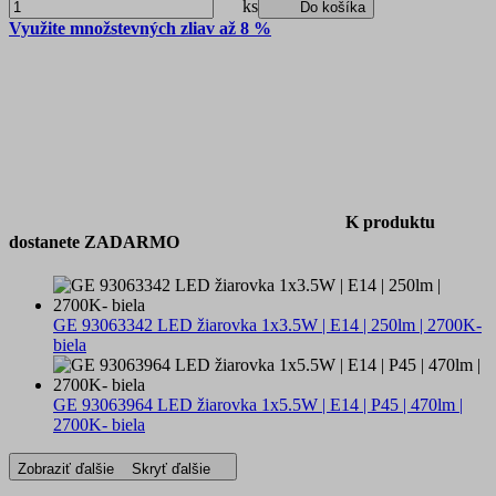
ks
Do košíka
Využite množstevných zliav až 8 %
K produktu
dostanete ZADARMO
GE 93063342 LED žiarovka 1x3.5W | E14 | 250lm | 2700K-
biela
GE 93063964 LED žiarovka 1x5.5W | E14 | P45 | 470lm |
2700K- biela
Zobraziť ďalšie
Skryť ďalšie