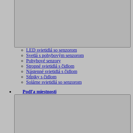
LED svietidlá so senzorom
Svetlá s pohybovým senzorom
Pohybové senzory
Stropné svietidlá s čidlom
Nástenné svietidlá s čidlom
Stĺpiky s čidlom
Solárne svietidlá so senzorom
Podľa miestnosti