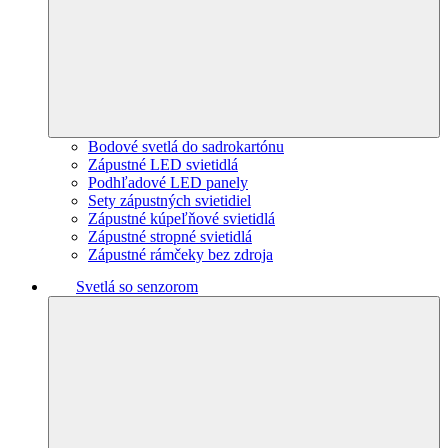
Bodové svetlá do sadrokartónu
Zápustné LED svietidlá
Podhľadové LED panely
Sety zápustných svietidiel
Zápustné kúpeľňové svietidlá
Zápustné stropné svietidlá
Zápustné rámčeky bez zdroja
Svetlá so senzorom