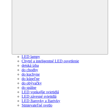
LED lampy
Chytré a inteligentné LED osvetlenie
detská izba
do chodby
do kuchyne
do kúpeľne
do obývačky
do spálne
LED vonkajšie svietidlá
LED závesné svietidlá
LED žiarovky a žiarivky
Stmievateľné svetlo