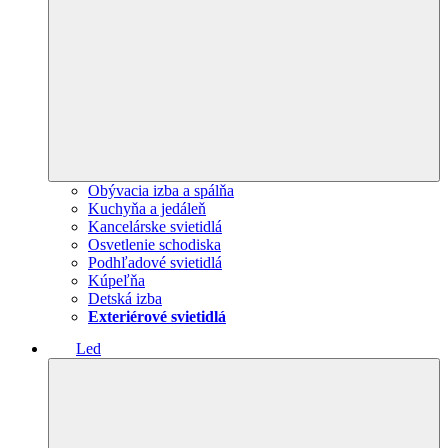
Obývacia izba a spálňa
Kuchyňa a jedáleň
Kancelárske svietidlá
Osvetlenie schodiska
Podhľadové svietidlá
Kúpeľňa
Detská izba
Exteriérové svietidlá
Led