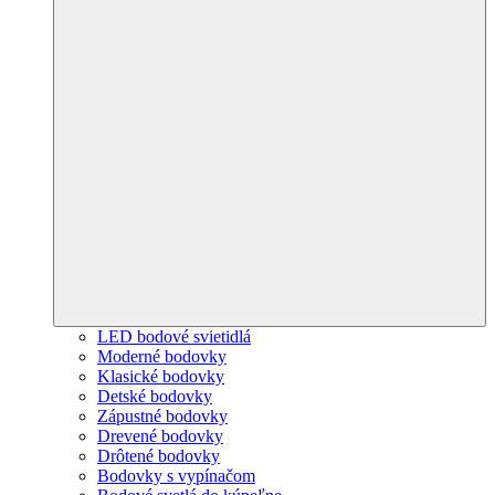
LED bodové svietidlá
Moderné bodovky
Klasické bodovky
Detské bodovky
Zápustné bodovky
Drevené bodovky
Drôtené bodovky
Bodovky s vypínačom