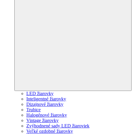
LED žiarovky
Inteligentné žiarovky
Dizajnové žiarovky
Trubice
Halogénové žiarovky
Vintage žiarovky
Zvýhodnené sady LED žiaroviek
Veľké ozdobné žiarovky