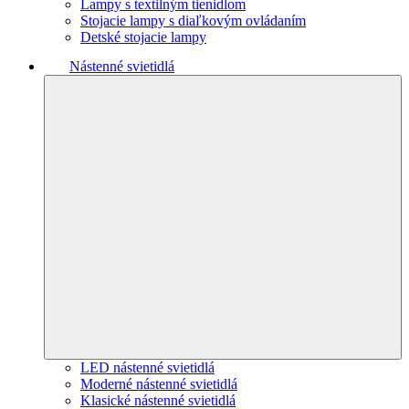
Lampy s textilným tienidlom
Stojacie lampy s diaľkovým ovládaním
Detské stojacie lampy
Nástenné svietidlá
LED nástenné svietidlá
Moderné nástenné svietidlá
Klasické nástenné svietidlá