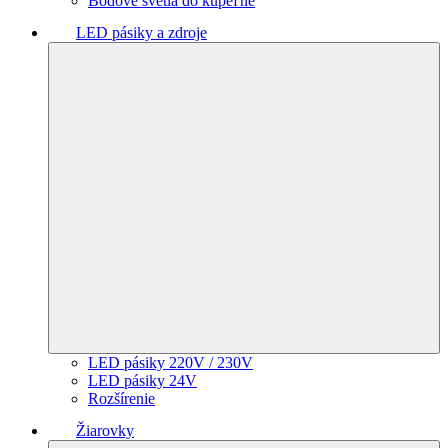
Bodové svetlá do kúpeľne
LED pásiky a zdroje
LED pásiky 220V / 230V
LED pásiky 24V
Rozšírenie
Žiarovky