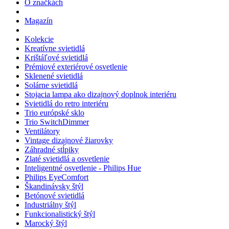
O značkách
Magazín
Kolekcie
Kreatívne svietidlá
Krištáľové svietidlá
Prémiové exteriérové osvetlenie
Sklenené svietidlá
Solárne svietidlá
Stojacia lampa ako dizajnový doplnok interiéru
Svietidlá do retro interiéru
Trio európské sklo
Trio SwitchDimmer
Ventilátory
Vintage dizajnové žiarovky
Záhradné stĺpiky
Zlaté svietidlá a osvetlenie
Inteligentné osvetlenie - Philips Hue
Philips EyeComfort
Škandinávsky štýl
Betónové svietidlá
Industriálny štýl
Funkcionalistický štýl
Marocký štýl