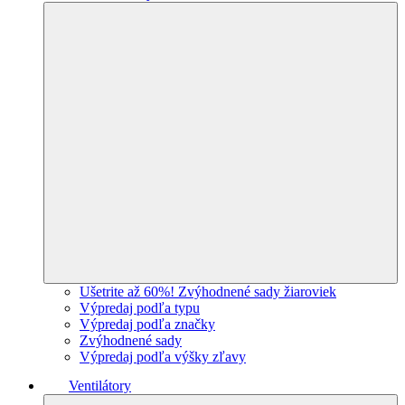
Ušetrite až 60%! Zvýhodnené sady žiaroviek
Výpredaj podľa typu
Výpredaj podľa značky
Zvýhodnené sady
Výpredaj podľa výšky zľavy
Ventilátory