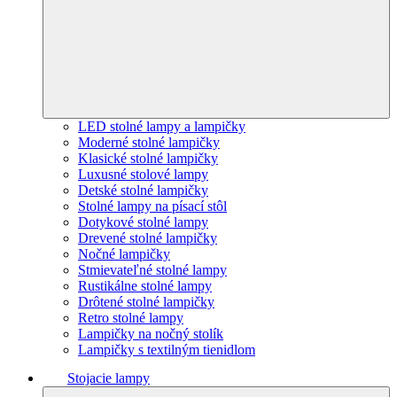
LED stolné lampy a lampičky
Moderné stolné lampičky
Klasické stolné lampičky
Luxusné stolové lampy
Detské stolné lampičky
Stolné lampy na písací stôl
Dotykové stolné lampy
Drevené stolné lampičky
Nočné lampičky
Stmievateľné stolné lampy
Rustikálne stolné lampy
Drôtené stolné lampičky
Retro stolné lampy
Lampičky na nočný stolík
Lampičky s textilným tienidlom
Stojacie lampy