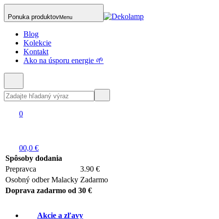
Ponuka produktov
Menu
Blog
Kolekcie
Kontakt
Ako na úsporu energie 🌱
0
0
0,0 €
Spôsoby dodania
Prepravca
3.90 €
Osobný odber Malacky
Zadarmo
Doprava zadarmo od 30 €
Akcie a zľavy