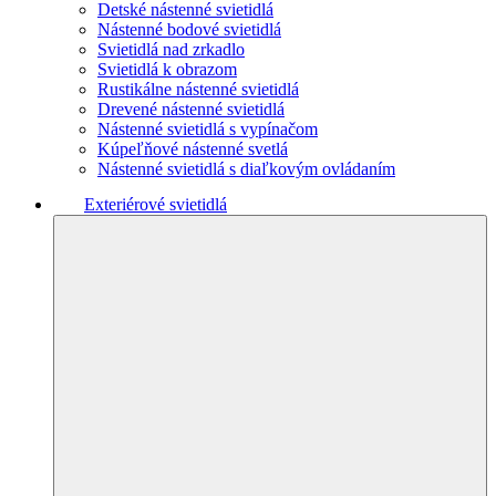
Detské nástenné svietidlá
Nástenné bodové svietidlá
Svietidlá nad zrkadlo
Svietidlá k obrazom
Rustikálne nástenné svietidlá
Drevené nástenné svietidlá
Nástenné svietidlá s vypínačom
Kúpeľňové nástenné svetlá
Nástenné svietidlá s diaľkovým ovládaním
Exteriérové svietidlá