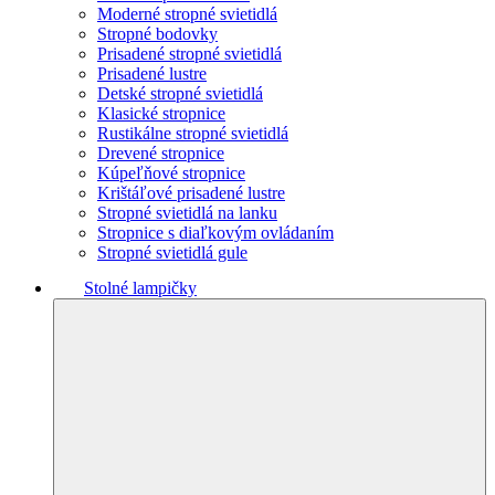
Moderné stropné svietidlá
Stropné bodovky
Prisadené stropné svietidlá
Prisadené lustre
Detské stropné svietidlá
Klasické stropnice
Rustikálne stropné svietidlá
Drevené stropnice
Kúpeľňové stropnice
Krištáľové prisadené lustre
Stropné svietidlá na lanku
Stropnice s diaľkovým ovládaním
Stropné svietidlá gule
Stolné lampičky