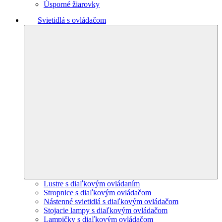
Úsporné žiarovky
Svietidlá s ovládačom
Lustre s diaľkovým ovládaním
Stropnice s diaľkovým ovládačom
Nástenné svietidlá s diaľkovým ovládačom
Stojacie lampy s diaľkovým ovládačom
Lampičky s diaľkovým ovládačom