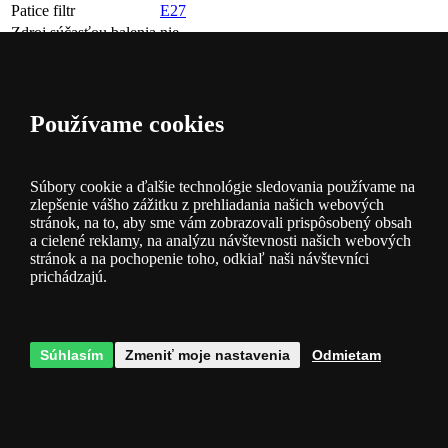
Patice filtr
E27
Zdroj súčasťou balenia
nie
Krytie
IP54
Hĺbka [mm]
108
Šírka [mm]
250
Používame cookies
Výška [mm]
110
Farba
hrdzavohnedá
Max. príkon
23W
Súbory cookie a ďalšie technológie sledovania používame na
zlepšenie vášho zážitku z prehliadania našich webových
Otázky k produktu
stránok, na to, aby sme vám zobrazovali prispôsobený obsah
a cielené reklamy, na analýzu návštevnosti našich webových
V diskusii zatiaľ nie sú žiadne príspevky, buďte prví!
stránok a na pochopenie toho, odkiaľ naši návštevníci
Meno (nepovinné):
E-mail:
prichádzajú.
Otázka
Položiť otázku anonymne.
Súhlasím so
spracovaním osobných
údajov
.
Podle zákona o ochraně osobních údajů je nutné udělit
Súhlasím
Zmeniť moje nastavenia
Odmietam
Souhlas se zpracováním osobních údajů. Požadované údaje
zpracováváme konkrétně za účelem zasílání odpovědi na váš email.
Souhlas lze vzít kdykoliv zpět, a to například zasláním e-mailu nebo
dopisu na kontaktní údaje společnosti.
Odoslať otázku