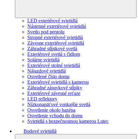
LED exteriérové svietidlá
Nástenné exteriérové svietidlá
Svetlo pod pergolu
Stropné exteriérové svietidlá
Závesne exteriérové svietidlá
Záhradné stĺpikové svetlá
Exteriérové svetlá s čidlom
Solárne svietidlá
Exteriérové stolné svietidlá
Nájazdové svietidlá
Osvetlené číslo domu
Exteriérové svietidlá s kamerou
Záhradné zásuvkové stĺpiky
Exteriérové závesné reťaze
LED reflektory
Nízkonapäťové vonkajšie svetlá
Osvetlenie okolo bazéna
Osvetlenie vchodu do domu
Svietidlá s bezpečnostnou kamerou Lutec
Bodové svietidlá