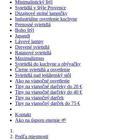
Minimalistický štýl
Svietidlá v štýle Provence
Dizajnové stolné lampičky
Industriálne osvetlenie kuchyne
Prenosné svietidlá
Boho štýl
Japandi
Lávové lampy
Drevené svietidlá
Ratanové svietidlá
Maximalizmus
Svietidlá do kuchyne a obývačky
Čierne svietidlá a osvetlenie
Svietidlá nad jedálenský stôl
Ako na vianočné osvetlenie
Tipy na vianočné darčeky do 20 €
Tipy na vianočné darčeky do 40 €
Tipy na vianočný darček
Tipy na vianočný darček do 75 €
Kontakt
Ako na úsporu energie 🌱
Podľa miestnosti