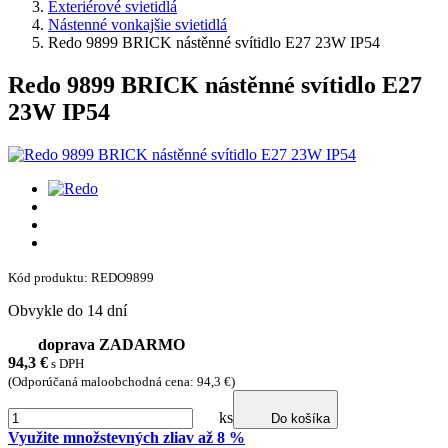
Exteriérové svietidlá
Nástenné vonkajšie svietidlá
Redo 9899 BRICK nástěnné svítidlo E27 23W IP54
Redo 9899 BRICK nástěnné svítidlo E27
23W IP54
Kód produktu: REDO9899
Obvykle do 14 dní
doprava ZADARMO
94,3
€
s DPH
(Odporúčaná maloobchodná cena: 94,3 €)
ks
Do košíka
Využite množstevných zliav až 8 %