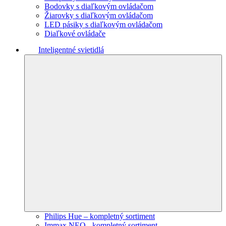
Bodovky s diaľkovým ovládačom
Žiarovky s diaľkovým ovládačom
LED pásiky s diaľkovým ovládačom
Diaľkové ovládače
Inteligentné svietidlá
Philips Hue – kompletný sortiment
Immax NEO - kompletný sortiment