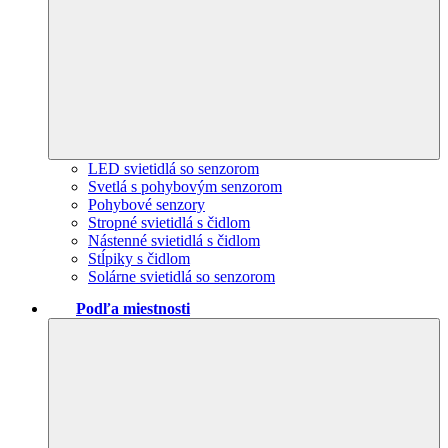
LED svietidlá so senzorom
Svetlá s pohybovým senzorom
Pohybové senzory
Stropné svietidlá s čidlom
Nástenné svietidlá s čidlom
Stĺpiky s čidlom
Solárne svietidlá so senzorom
Podľa miestnosti