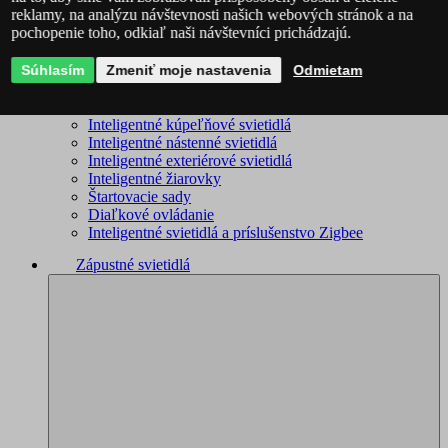
reklamy, na analýzu návštevnosti našich webových stránok a na
WiZ – kompletný sortiment
pochopenie toho, odkiaľ naši návštevníci prichádzajú.
Inteligentné lustre
Inteligentné stropné svietidlá
Súhlasím
Inteligentné stojacie lampy
Zmeniť moje nastavenia
Odmietam
Inteligentné lampičky
Inteligentné bodové svietidlá
Inteligentné kúpeľňové svietidlá
Inteligentné nástenné svietidlá
Inteligentné exteriérové svietidlá
Inteligentné žiarovky
Štartovacie sady
Diaľkové ovládanie
Inteligentné svietidlá a príslušenstvo Zigbee
Zápustné svietidlá