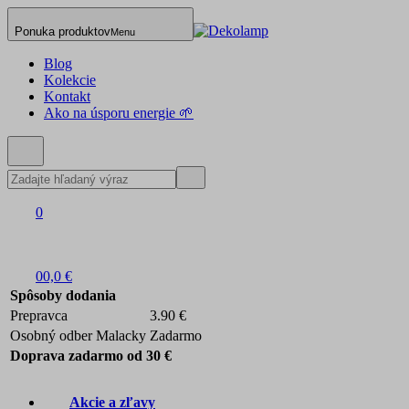
Ponuka produktov
Menu
Blog
Kolekcie
Kontakt
Ako na úsporu energie 🌱
0
0
0,0 €
Spôsoby dodania
Prepravca
3.90 €
Osobný odber Malacky
Zadarmo
Doprava zadarmo od 30 €
Akcie a zľavy