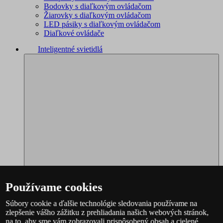
Bodovky s diaľkovým ovládačom
Žiarovky s diaľkovým ovládačom
LED pásiky s diaľkovým ovládačom
Diaľkové ovládače
Inteligentné svietidlá
Používame cookies
Súbory cookie a ďalšie technológie sledovania používame na
zlepšenie vášho zážitku z prehliadania našich webových stránok,
Philips Hue – kompletný sortiment
na to, aby sme vám zobrazovali prispôsobený obsah a cielené
Immax NEO - kompletný sortiment