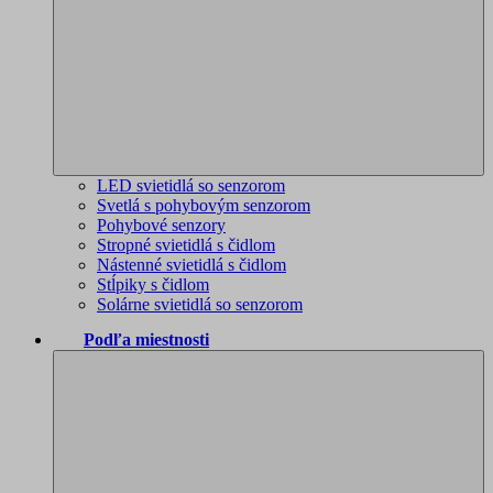
LED svietidlá so senzorom
Svetlá s pohybovým senzorom
Pohybové senzory
Stropné svietidlá s čidlom
Nástenné svietidlá s čidlom
Stĺpiky s čidlom
Solárne svietidlá so senzorom
Podľa miestnosti