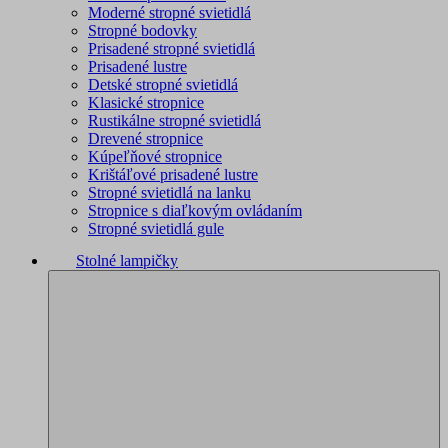
Moderné stropné svietidlá
Stropné bodovky
Prisadené stropné svietidlá
Prisadené lustre
Detské stropné svietidlá
Klasické stropnice
Rustikálne stropné svietidlá
Drevené stropnice
Kúpeľňové stropnice
Krištáľové prisadené lustre
Stropné svietidlá na lanku
Stropnice s diaľkovým ovládaním
Stropné svietidlá gule
Stolné lampičky