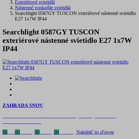
Exteriérové svietidlá
Nástenné vonkajšie svietidlá
Searchlight 0587GY TUSCON exteriérové ​​nástenné svietidlo
E27 1x7W IP44
Searchlight 0587GY TUSCON
exteriérové ​​nástenné svietidlo E27 1x7W
IP44
ZAHRADA SNOV
Časovo obmedzená zľava 20 % na objednávky nad 400 €
s kódom: VIP20SK
00
Dni
00
Hodiny
00
Minúty
00
Sekundy
Nakúpiť so zľavou