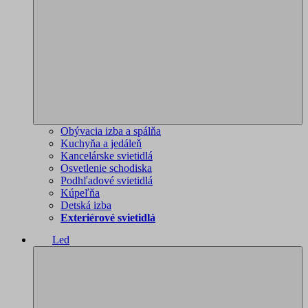
Obývacia izba a spálňa
Kuchyňa a jedáleň
Kancelárske svietidlá
Osvetlenie schodiska
Podhľadové svietidlá
Kúpeľňa
Detská izba
Exteriérové svietidlá
Led