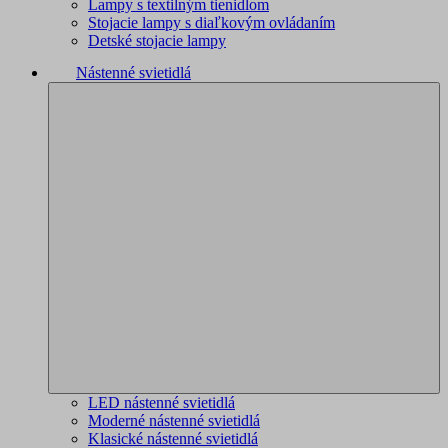
Lampy s textilným tienidlom
Stojacie lampy s diaľkovým ovládaním
Detské stojacie lampy
Nástenné svietidlá
LED nástenné svietidlá
Moderné nástenné svietidlá
Klasické nástenné svietidlá