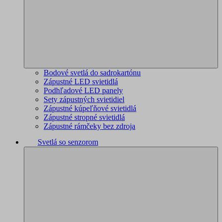
Bodové svetlá do sadrokartónu
Zápustné LED svietidlá
Podhľadové LED panely
Sety zápustných svietidiel
Zápustné kúpeľňové svietidlá
Zápustné stropné svietidlá
Zápustné rámčeky bez zdroja
Svetlá so senzorom