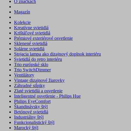
O značkách
Magazín
Kolekcie
Kreatívne svietidlá
Krištáľové svietidlá
Prémiové exteriérové osvetlenie
Sklenené svietidlá
Solárne svietidlá
Stojacia lampa ako dizajnový doplnok interiéru
Svietidlá do retro interiéru
Trio európské sklo
Trio SwitchDimmer
Ventilátory
Vintage dizajnové žiarovky
Záhradné stĺpiky
Zlaté svietidlá a osvetlenie
Inteligentné osvetlenie - Philips Hue
Philips EyeComfort
Škandinávsky štýl
Betónové svietidlá
Industriálny štýl
Funkcionalistický štýl
Marocký štýl