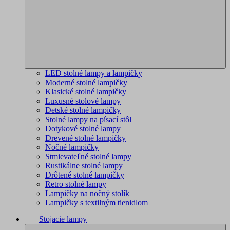
LED stolné lampy a lampičky
Moderné stolné lampičky
Klasické stolné lampičky
Luxusné stolové lampy
Detské stolné lampičky
Stolné lampy na písací stôl
Dotykové stolné lampy
Drevené stolné lampičky
Nočné lampičky
Stmievateľné stolné lampy
Rustikálne stolné lampy
Drôtené stolné lampičky
Retro stolné lampy
Lampičky na nočný stolík
Lampičky s textilným tienidlom
Stojacie lampy