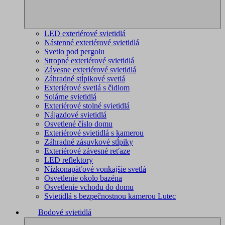
LED exteriérové svietidlá
Nástenné exteriérové svietidlá
Svetlo pod pergolu
Stropné exteriérové svietidlá
Závesne exteriérové svietidlá
Záhradné stĺpikové svetlá
Exteriérové svetlá s čidlom
Solárne svietidlá
Exteriérové stolné svietidlá
Nájazdové svietidlá
Osvetlené číslo domu
Exteriérové svietidlá s kamerou
Záhradné zásuvkové stĺpiky
Exteriérové závesné reťaze
LED reflektory
Nízkonapäťové vonkajšie svetlá
Osvetlenie okolo bazéna
Osvetlenie vchodu do domu
Svietidlá s bezpečnostnou kamerou Lutec
Bodové svietidlá