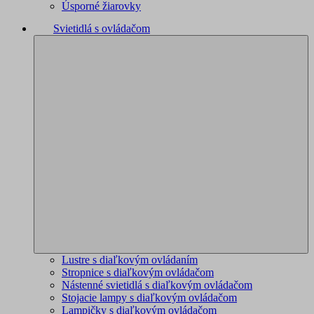
Úsporné žiarovky
Svietidlá s ovládačom
Lustre s diaľkovým ovládaním
Stropnice s diaľkovým ovládačom
Nástenné svietidlá s diaľkovým ovládačom
Stojacie lampy s diaľkovým ovládačom
Lampičky s diaľkovým ovládačom