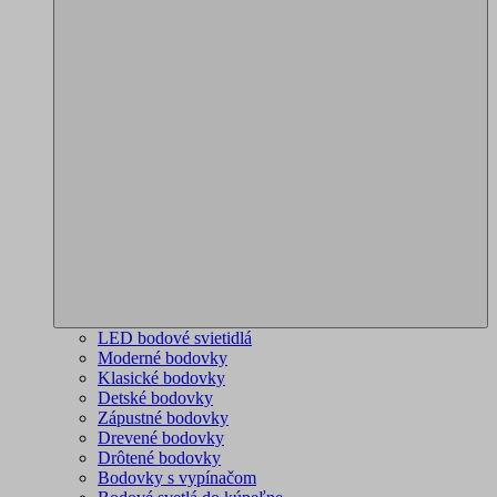
LED bodové svietidlá
Moderné bodovky
Klasické bodovky
Detské bodovky
Zápustné bodovky
Drevené bodovky
Drôtené bodovky
Bodovky s vypínačom