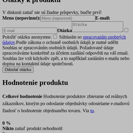
V diskusii zatiaľ nie sú žiadne príspevky, buďte prví!
Meno (nepovinné):
E-mail:
Otázka
Položiť otázku anonymne.
Súhlasím so
spracovaním osobných
údajov
.
Podle zákona o ochraně osobních údajů je nutné udělit
Souhlas se zpracováním osobních údajů. Požadované údaje
zpracováváme konkrétně za účelem zasílání odpovědi na váš email.
Souhlas lze vzít kdykoliv zpět, a to například zasláním e-mailu nebo
dopisu na kontaktní údaje společnosti.
Odoslať otázku
Hodnotenie produktu
Celkové hodnotenie
Hodnotenie produktov zbierame od reálnych
zákazníkov, ktorým po odoslanie objednávky odosielame e-mailovú
žiadosť o hodnotenie objednaného tovaru. Via
tu
.
0 %
Nikto
zatiaľ produkt nehodnotil