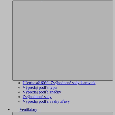
Ušetrite až 60%! Zvýhodnené sady žiaroviek
Výpredaj podľa typu
Výpredaj podľa značky
Zvýhodnené sady
Výpredaj podľa výšky zľavy
Ventilátory