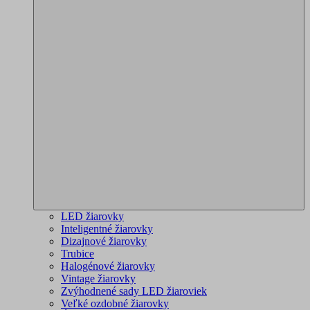
LED žiarovky
Inteligentné žiarovky
Dizajnové žiarovky
Trubice
Halogénové žiarovky
Vintage žiarovky
Zvýhodnené sady LED žiaroviek
Veľké ozdobné žiarovky