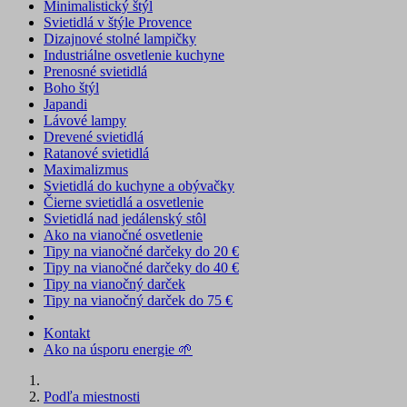
Minimalistický štýl
Svietidlá v štýle Provence
Dizajnové stolné lampičky
Industriálne osvetlenie kuchyne
Prenosné svietidlá
Boho štýl
Japandi
Lávové lampy
Drevené svietidlá
Ratanové svietidlá
Maximalizmus
Svietidlá do kuchyne a obývačky
Čierne svietidlá a osvetlenie
Svietidlá nad jedálenský stôl
Ako na vianočné osvetlenie
Tipy na vianočné darčeky do 20 €
Tipy na vianočné darčeky do 40 €
Tipy na vianočný darček
Tipy na vianočný darček do 75 €
Kontakt
Ako na úsporu energie 🌱
Podľa miestnosti