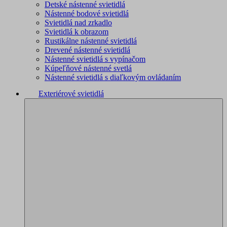
Detské nástenné svietidlá
Nástenné bodové svietidlá
Svietidlá nad zrkadlo
Svietidlá k obrazom
Rustikálne nástenné svietidlá
Drevené nástenné svietidlá
Nástenné svietidlá s vypínačom
Kúpeľňové nástenné svetlá
Nástenné svietidlá s diaľkovým ovládaním
Exteriérové svietidlá