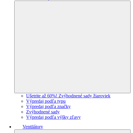
Ušetrite až 60%! Zvýhodnené sady žiaroviek
Výpredaj podľa typu
Výpredaj podľa značky
Zvýhodnené sady
Výpredaj podľa výšky zľavy
Ventilátory