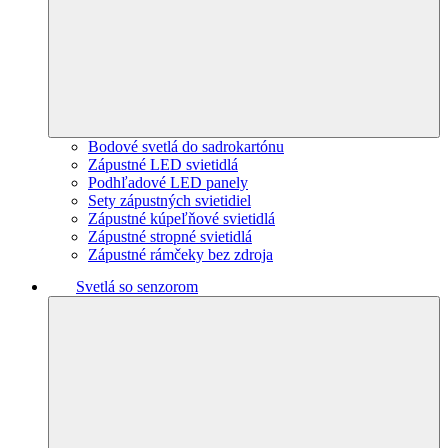
Bodové svetlá do sadrokartónu
Zápustné LED svietidlá
Podhľadové LED panely
Sety zápustných svietidiel
Zápustné kúpeľňové svietidlá
Zápustné stropné svietidlá
Zápustné rámčeky bez zdroja
Svetlá so senzorom