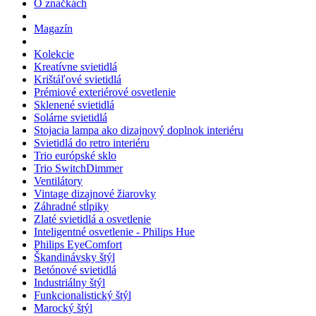
O značkách
Magazín
Kolekcie
Kreatívne svietidlá
Krištáľové svietidlá
Prémiové exteriérové osvetlenie
Sklenené svietidlá
Solárne svietidlá
Stojacia lampa ako dizajnový doplnok interiéru
Svietidlá do retro interiéru
Trio európské sklo
Trio SwitchDimmer
Ventilátory
Vintage dizajnové žiarovky
Záhradné stĺpiky
Zlaté svietidlá a osvetlenie
Inteligentné osvetlenie - Philips Hue
Philips EyeComfort
Škandinávsky štýl
Betónové svietidlá
Industriálny štýl
Funkcionalistický štýl
Marocký štýl