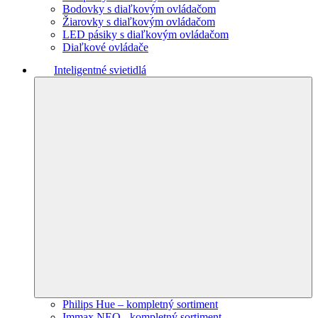
Bodovky s diaľkovým ovládačom
Žiarovky s diaľkovým ovládačom
LED pásiky s diaľkovým ovládačom
Diaľkové ovládače
Inteligentné svietidlá
Philips Hue – kompletný sortiment
Immax NEO - kompletný sortiment