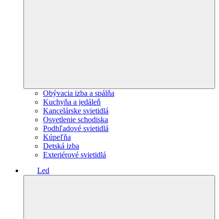
Obývacia izba a spálňa
Kuchyňa a jedáleň
Kancelárske svietidlá
Osvetlenie schodiska
Podhľadové svietidlá
Kúpeľňa
Detská izba
Exteriérové svietidlá
Led