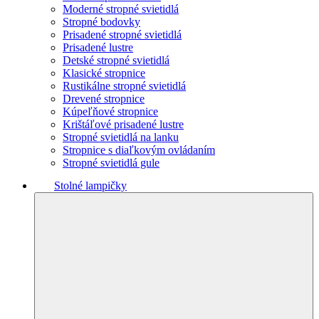
Moderné stropné svietidlá
Stropné bodovky
Prisadené stropné svietidlá
Prisadené lustre
Detské stropné svietidlá
Klasické stropnice
Rustikálne stropné svietidlá
Drevené stropnice
Kúpeľňové stropnice
Krištáľové prisadené lustre
Stropné svietidlá na lanku
Stropnice s diaľkovým ovládaním
Stropné svietidlá gule
Stolné lampičky