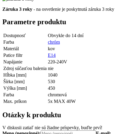
Záruka 3 roky
- na osvetlenie je poskytnutá záruka 3 roky
Parametre produktu
Dostupnosť
Obvykle do 14 dní
Farba
chróm
Materiál
kov
Patice filtr
E14
Napájanie
220-240V
Zdroj súčasťou balenia
nie
Hĺbka [mm]
1040
Šírka [mm]
530
Výška [mm]
450
Farba
chromová
Max. príkon
5x MAX 40W
Otázky k produktu
V diskusii zatiaľ nie sú žiadne príspevky, buďte prví!
Meno (nepovinné):
E-mail: