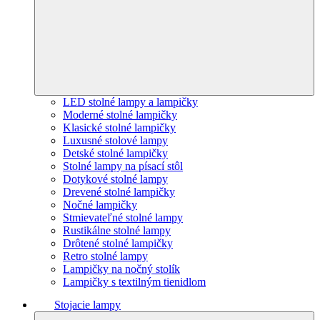
LED stolné lampy a lampičky
Moderné stolné lampičky
Klasické stolné lampičky
Luxusné stolové lampy
Detské stolné lampičky
Stolné lampy na písací stôl
Dotykové stolné lampy
Drevené stolné lampičky
Nočné lampičky
Stmievateľné stolné lampy
Rustikálne stolné lampy
Drôtené stolné lampičky
Retro stolné lampy
Lampičky na nočný stolík
Lampičky s textilným tienidlom
Stojacie lampy