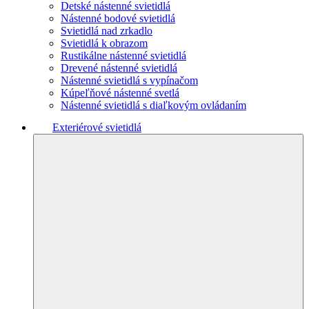
Detské nástenné svietidlá
Nástenné bodové svietidlá
Svietidlá nad zrkadlo
Svietidlá k obrazom
Rustikálne nástenné svietidlá
Drevené nástenné svietidlá
Nástenné svietidlá s vypínačom
Kúpeľňové nástenné svetlá
Nástenné svietidlá s diaľkovým ovládaním
Exteriérové svietidlá