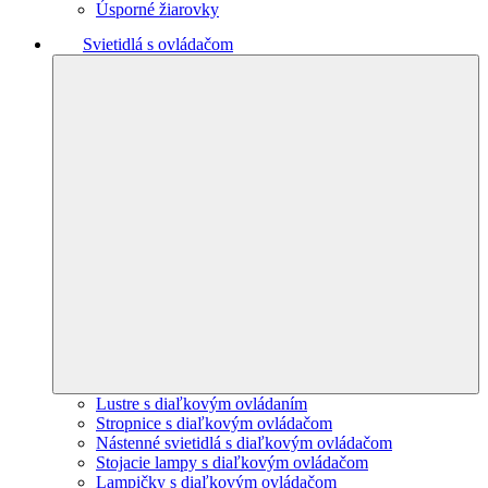
Úsporné žiarovky
Svietidlá s ovládačom
Lustre s diaľkovým ovládaním
Stropnice s diaľkovým ovládačom
Nástenné svietidlá s diaľkovým ovládačom
Stojacie lampy s diaľkovým ovládačom
Lampičky s diaľkovým ovládačom