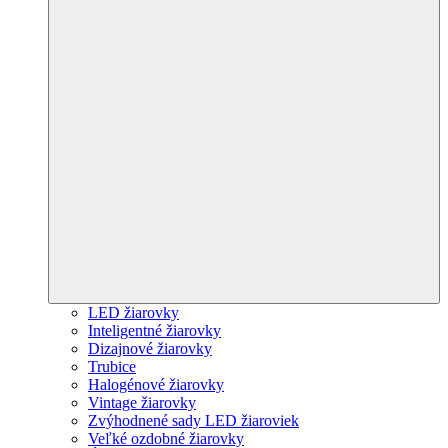
LED žiarovky
Inteligentné žiarovky
Dizajnové žiarovky
Trubice
Halogénové žiarovky
Vintage žiarovky
Zvýhodnené sady LED žiaroviek
Veľké ozdobné žiarovky