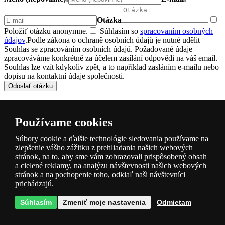
Otázka
Položiť otázku anonymne.
Súhlasím so
spracovaním osobných
údajov
.
Podle zákona o ochraně osobních údajů je nutné udělit
Souhlas se zpracováním osobních údajů. Požadované údaje
zpracováváme konkrétně za účelem zasílání odpovědi na váš email.
Souhlas lze vzít kdykoliv zpět, a to například zasláním e-mailu nebo
dopisu na kontaktní údaje společnosti.
Odoslať otázku
Hodnotenie produktu
Používame cookies
Celkové hodnotenie
Hodnotenie produktov zbierame od reálnych
Súbory cookie a ďalšie technológie sledovania používame na
zákazníkov, ktorým po odoslanie objednávky odosielame e-mailovú
zlepšenie vášho zážitku z prehliadania našich webových
žiadosť o hodnotenie objednaného tovaru. Via
tu
.
stránok, na to, aby sme vám zobrazovali prispôsobený obsah
a cielené reklamy, na analýzu návštevnosti našich webových
stránok a na pochopenie toho, odkiaľ naši návštevníci
0 %
prichádzajú.
Nikto
zatiaľ produkt nehodnotil
0×
Súhlasím
Zmeniť moje nastavenia
Odmietam
0×
0×
0×