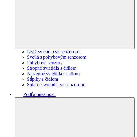
LED svietidlá so senzorom
Svetlá s pohybovým senzorom
Pohybové senzory
Stropné svietidlá s čidlom
Nástenné svietidlá s čidlom
Stĺpiky s čidlom
Solárne svietidlá so senzorom
Podľa miestnosti