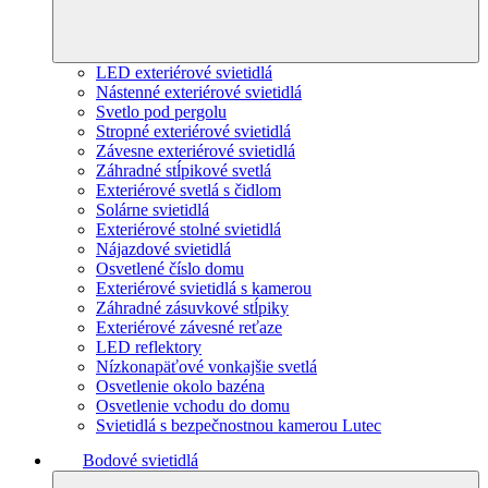
LED exteriérové svietidlá
Nástenné exteriérové svietidlá
Svetlo pod pergolu
Stropné exteriérové svietidlá
Závesne exteriérové svietidlá
Záhradné stĺpikové svetlá
Exteriérové svetlá s čidlom
Solárne svietidlá
Exteriérové stolné svietidlá
Nájazdové svietidlá
Osvetlené číslo domu
Exteriérové svietidlá s kamerou
Záhradné zásuvkové stĺpiky
Exteriérové závesné reťaze
LED reflektory
Nízkonapäťové vonkajšie svetlá
Osvetlenie okolo bazéna
Osvetlenie vchodu do domu
Svietidlá s bezpečnostnou kamerou Lutec
Bodové svietidlá