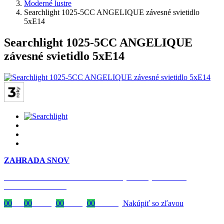
Moderné lustre
Searchlight 1025-5CC ANGELIQUE závesné svietidlo
5xE14
Searchlight 1025-5CC ANGELIQUE
závesné svietidlo 5xE14
ZAHRADA SNOV
Časovo obmedzená zľava 20 % na objednávky nad 400 €
s kódom: VIP20SK
00
Dni
00
Hodiny
00
Minúty
00
Sekundy
Nakúpiť so zľavou