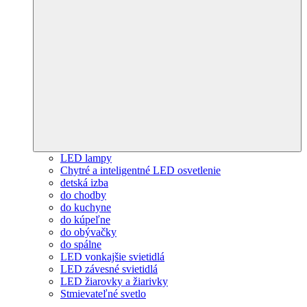
LED lampy
Chytré a inteligentné LED osvetlenie
detská izba
do chodby
do kuchyne
do kúpeľne
do obývačky
do spálne
LED vonkajšie svietidlá
LED závesné svietidlá
LED žiarovky a žiarivky
Stmievateľné svetlo