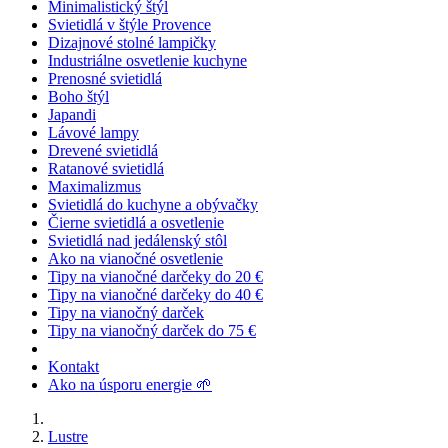
Minimalistický štýl
Svietidlá v štýle Provence
Dizajnové stolné lampičky
Industriálne osvetlenie kuchyne
Prenosné svietidlá
Boho štýl
Japandi
Lávové lampy
Drevené svietidlá
Ratanové svietidlá
Maximalizmus
Svietidlá do kuchyne a obývačky
Čierne svietidlá a osvetlenie
Svietidlá nad jedálenský stôl
Ako na vianočné osvetlenie
Tipy na vianočné darčeky do 20 €
Tipy na vianočné darčeky do 40 €
Tipy na vianočný darček
Tipy na vianočný darček do 75 €
Kontakt
Ako na úsporu energie 🌱
Lustre