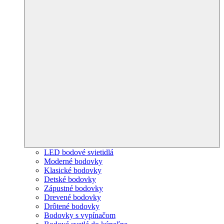
LED bodové svietidlá
Moderné bodovky
Klasické bodovky
Detské bodovky
Zápustné bodovky
Drevené bodovky
Drôtené bodovky
Bodovky s vypínačom