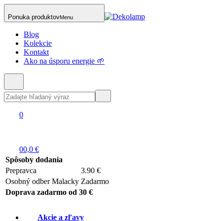
Ponuka produktov
Menu
Blog
Kolekcie
Kontakt
Ako na úsporu energie 🌱
0
0
0,0 €
Spôsoby dodania
Prepravca
3.90 €
Osobný odber Malacky
Zadarmo
Doprava zadarmo od 30 €
Akcie a zľavy