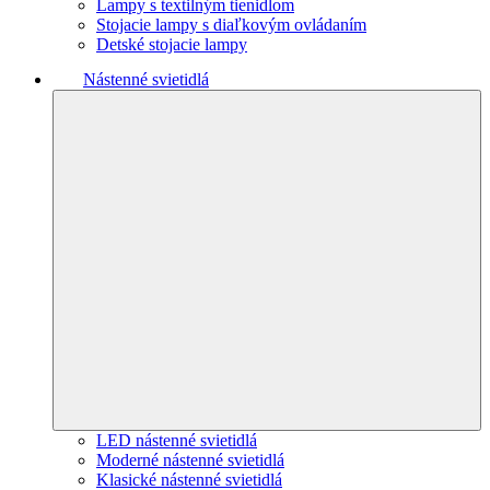
Lampy s textilným tienidlom
Stojacie lampy s diaľkovým ovládaním
Detské stojacie lampy
Nástenné svietidlá
LED nástenné svietidlá
Moderné nástenné svietidlá
Klasické nástenné svietidlá