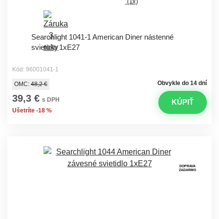
(1x)
Searchlight 1041-1 American Diner nástenné
svietidlo 1xE27
Kód: 96001041-1
Obvykle do 14 dní
OMC:
48,2 €
39,3 €
s DPH
KÚPIŤ
Ušetríte -18 %
DOPRAVA
ZADARMO