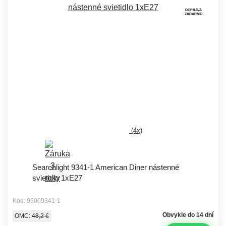
DOPRAVA
ZADARMO
(4x)
Searchlight 9341-1 American Diner nástenné
svietidlo 1xE27
Kód: 96009341-1
Obvykle do 14 dní
OMC:
48,2 €