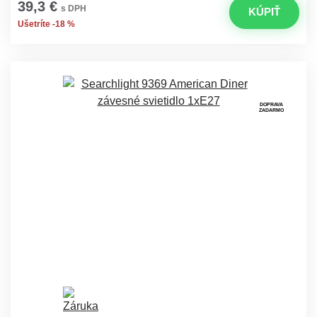
39,3 €
s DPH
KÚPIŤ
Ušetríte -18 %
DOPRAVA
ZADARMO