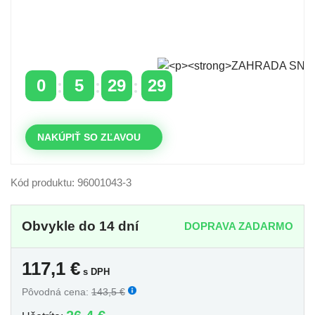
Časovo obmedzená zľava 20 % na objednávky nad
400 €
s kódom: VIP20SK
0
5
29
28
DNI
HODINY
MINÚTY
SEKUNDY
NAKÚPIŤ SO ZĽAVOU
Kód produktu: 96001043-3
Obvykle do 14 dní
DOPRAVA ZADARMO
117,1
€
s DPH
Pôvodná cena:
143,5 €