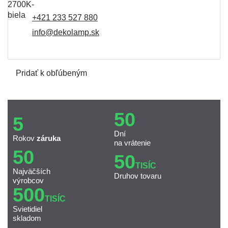
+421 233 527 880
info@dekolamp.sk
Pridať k obľúbeným
50
5
Dní
Rokov
záruka
na vrátenie
50
50
TISÍC
Najväčších
Druhov tovaru
výrobcov
500
TISÍC
Svietidiel
skladom