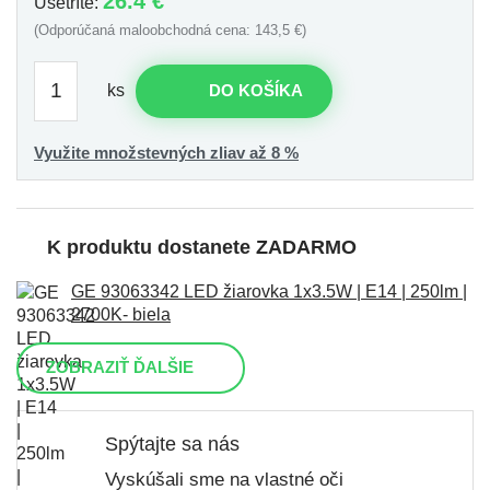
26.4 €
Ušetríte:
(Odporúčaná maloobchodná cena: 143,5 €)
ks
DO KOŠÍKA
Využite množstevných zliav až 8 %
K produktu dostanete ZADARMO
GE 93063342 LED žiarovka 1x3.5W | E14 | 250lm |
2700K- biela
ZOBRAZIŤ ĎALŠIE
Spýtajte sa nás
Vyskúšali sme na vlastné oči