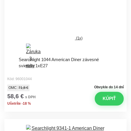
(1x)
Searchlight 1044 American Diner závesné
svietidlo 1xE27
Kód: 96001044
Obvykle do 14 dní
OMC:
71,8 €
58,6 €
s DPH
KÚPIŤ
Ušetríte -18 %