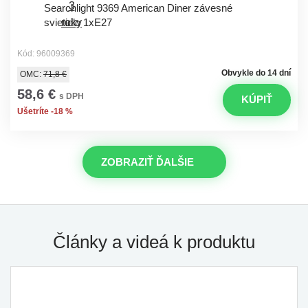
Searchlight 9369 American Diner závesné
svietidlo 1xE27
Kód: 96009369
Obvykle do 14 dní
OMC:
71,8 €
58,6 €
s DPH
KÚPIŤ
Ušetríte -18 %
ZOBRAZIŤ ĎALŠIE
Články a videá k produktu