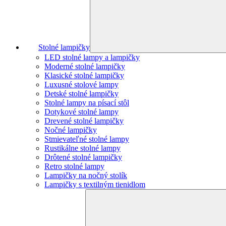
Stolné lampičky
LED stolné lampy a lampičky
Moderné stolné lampičky
Klasické stolné lampičky
Luxusné stolové lampy
Detské stolné lampičky
Stolné lampy na písací stôl
Dotykové stolné lampy
Drevené stolné lampičky
Nočné lampičky
Stmievateľné stolné lampy
Rustikálne stolné lampy
Drôtené stolné lampičky
Retro stolné lampy
Lampičky na nočný stolík
Lampičky s textilným tienidlom