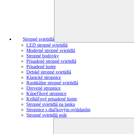
Stropné svietidlá
LED stropné svietidlá
Moderné stropné svietidlá
Stropné bodovky
Prisadené stropné svietidlá
Prisadené lustre
Detské stropné svietidlá
Klasické stropnice
Rustikálne stropné svietidlá
Drevené stropnice
Kúpeľňové stropnice
Krištáľové prisadené lustre
Stropné svietidlá na lanku
Stropnice s diaľkovým ovládaním
Stropné svietidlá gule