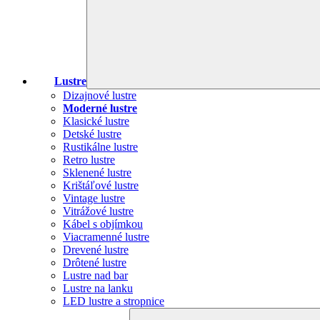
Lustre
Dizajnové lustre
Moderné lustre
Klasické lustre
Detské lustre
Rustikálne lustre
Retro lustre
Sklenené lustre
Krištáľové lustre
Vintage lustre
Vitrážové lustre
Kábel s objímkou
Viacramenné lustre
Drevené lustre
Drôtené lustre
Lustre nad bar
Lustre na lanku
LED lustre a stropnice