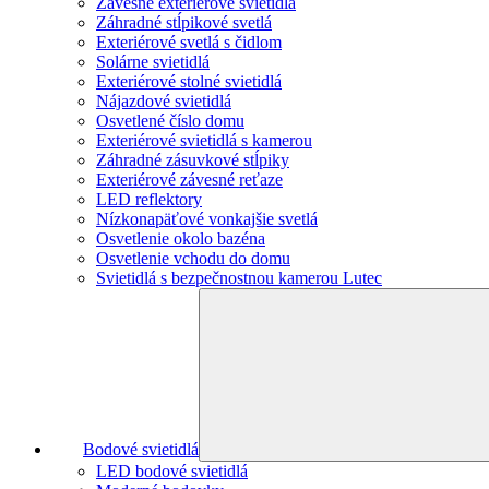
Závesne exteriérové svietidlá
Záhradné stĺpikové svetlá
Exteriérové svetlá s čidlom
Solárne svietidlá
Exteriérové stolné svietidlá
Nájazdové svietidlá
Osvetlené číslo domu
Exteriérové svietidlá s kamerou
Záhradné zásuvkové stĺpiky
Exteriérové závesné reťaze
LED reflektory
Nízkonapäťové vonkajšie svetlá
Osvetlenie okolo bazéna
Osvetlenie vchodu do domu
Svietidlá s bezpečnostnou kamerou Lutec
Bodové svietidlá
LED bodové svietidlá