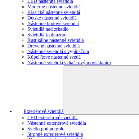
LED nástenné svietidlá
Moderné nástenné svietidlá
Klasické nástenné svietidlá
Detské nástenné svietidlá
Nástenné bodové svietidlá
Svietidlá nad zrkadlo
Svietidlá k obrazom
Rustikálne nástenné svietidlá
Drevené nástenné svietidlá
Nástenné svietidlá s vypínačom
Kúpeľňové nástenné svetlá
Nástenné svietidlá s diaľkovým ovládaním
Exteriérové svietidlá
LED exteriérové svietidlá
Nástenné exteriérové svietidlá
Svetlo pod pergolu
Stropné exteriérové svietidlá