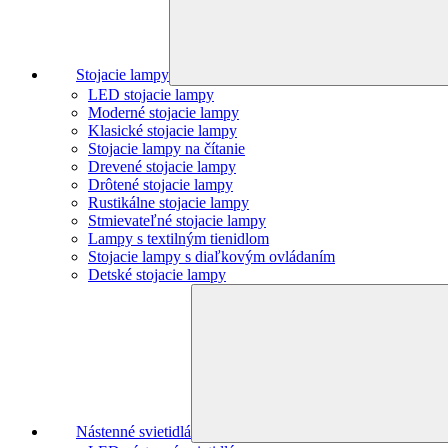
Stojacie lampy
LED stojacie lampy
Moderné stojacie lampy
Klasické stojacie lampy
Stojacie lampy na čítanie
Drevené stojacie lampy
Drôtené stojacie lampy
Rustikálne stojacie lampy
Stmievateľné stojacie lampy
Lampy s textilným tienidlom
Stojacie lampy s diaľkovým ovládaním
Detské stojacie lampy
Nástenné svietidlá