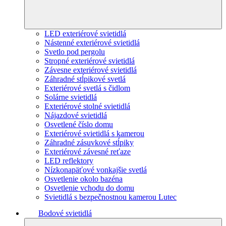
LED exteriérové svietidlá
Nástenné exteriérové svietidlá
Svetlo pod pergolu
Stropné exteriérové svietidlá
Závesne exteriérové svietidlá
Záhradné stĺpikové svetlá
Exteriérové svetlá s čidlom
Solárne svietidlá
Exteriérové stolné svietidlá
Nájazdové svietidlá
Osvetlené číslo domu
Exteriérové svietidlá s kamerou
Záhradné zásuvkové stĺpiky
Exteriérové závesné reťaze
LED reflektory
Nízkonapäťové vonkajšie svetlá
Osvetlenie okolo bazéna
Osvetlenie vchodu do domu
Svietidlá s bezpečnostnou kamerou Lutec
Bodové svietidlá