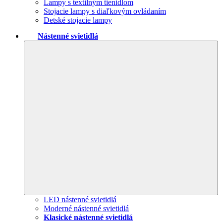
Lampy s textilným tienidlom
Stojacie lampy s diaľkovým ovládaním
Detské stojacie lampy
Nástenné svietidlá
LED nástenné svietidlá
Moderné nástenné svietidlá
Klasické nástenné svietidlá