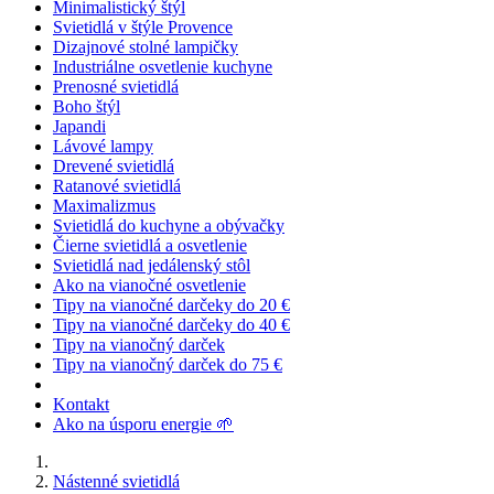
Minimalistický štýl
Svietidlá v štýle Provence
Dizajnové stolné lampičky
Industriálne osvetlenie kuchyne
Prenosné svietidlá
Boho štýl
Japandi
Lávové lampy
Drevené svietidlá
Ratanové svietidlá
Maximalizmus
Svietidlá do kuchyne a obývačky
Čierne svietidlá a osvetlenie
Svietidlá nad jedálenský stôl
Ako na vianočné osvetlenie
Tipy na vianočné darčeky do 20 €
Tipy na vianočné darčeky do 40 €
Tipy na vianočný darček
Tipy na vianočný darček do 75 €
Kontakt
Ako na úsporu energie 🌱
Nástenné svietidlá