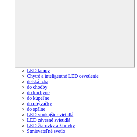
LED lampy
Chytré a inteligentné LED osvetlenie
detská izba
do chodby
do kuchyne
do kúpeľne
do obývačky
do spálne
LED vonkajšie svietidlá
LED závesné svietidlá
LED žiarovky a žiarivky
Stmievateľné svetlo