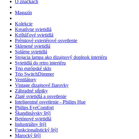
O značkách
Magazín
Kolekcie
Kreatívne svietidlá
Krištáľové svietidlá
Prémiové exteriérové osvetlenie
Sklenené svietidlá
Solárne svietidlá
Stojacia lampa ako dizajnový doplnok interiéru
Svietidlá do retro interiéru
Trio európské sklo
Trio SwitchDimmer
Ventilátory
Vintage dizajnové žiarovky
Záhradné stĺpiky
Zlaté svietidlá a osvetlenie
Inteligentné osvetlenie - Philips Hue
Philips EyeComfort
Škandinávsky štýl
Betónové svietidlá
Industriálny štýl
Funkcionalistický štýl
Marocký štýl