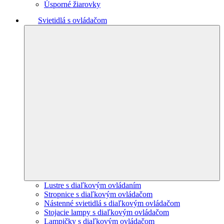
Úsporné žiarovky
Svietidlá s ovládačom
Lustre s diaľkovým ovládaním
Stropnice s diaľkovým ovládačom
Nástenné svietidlá s diaľkovým ovládačom
Stojacie lampy s diaľkovým ovládačom
Lampičky s diaľkovým ovládačom