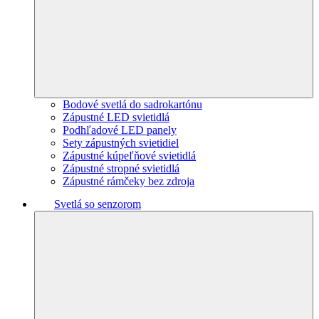
Bodové svetlá do sadrokartónu
Zápustné LED svietidlá
Podhľadové LED panely
Sety zápustných svietidiel
Zápustné kúpeľňové svietidlá
Zápustné stropné svietidlá
Zápustné rámčeky bez zdroja
Svetlá so senzorom