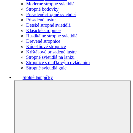
Moderné stropné svietidlá
Stropné bodovky
Prisadené stropné svietidlá
Prisadené lustre
Detské stropné svietidlá
Klasické stropnice
Rustikálne stropné svietidlá
Drevené stropnice
Kúpeľňové stropnice
Krištáľové prisadené lustre
Stropné svietidlá na lanku
Stropnice s diaľkovým ovládaním
Stropné svietidlá gule
Stolné lampičky