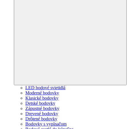
LED bodové svietidlá
Moderné bodovky
Klasické bodovky
Detské bodovky
Zápustné bodovky
Drevené bodovky
Drôtené bodovky
Bodovky s vypínačom