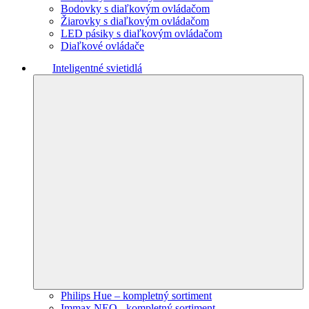
Bodovky s diaľkovým ovládačom
Žiarovky s diaľkovým ovládačom
LED pásiky s diaľkovým ovládačom
Diaľkové ovládače
Inteligentné svietidlá
Philips Hue – kompletný sortiment
Immax NEO - kompletný sortiment