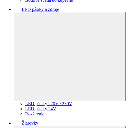
Bodové svetlá do kúpeľne
LED pásiky a zdroje
LED pásiky 220V / 230V
LED pásiky 24V
Rozšírenie
Žiarovky