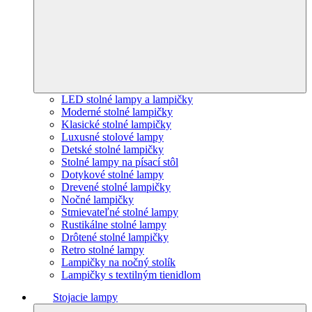
LED stolné lampy a lampičky
Moderné stolné lampičky
Klasické stolné lampičky
Luxusné stolové lampy
Detské stolné lampičky
Stolné lampy na písací stôl
Dotykové stolné lampy
Drevené stolné lampičky
Nočné lampičky
Stmievateľné stolné lampy
Rustikálne stolné lampy
Drôtené stolné lampičky
Retro stolné lampy
Lampičky na nočný stolík
Lampičky s textilným tienidlom
Stojacie lampy