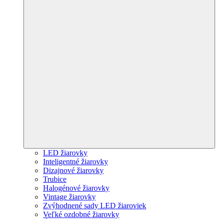
LED žiarovky
Inteligentné žiarovky
Dizajnové žiarovky
Trubice
Halogénové žiarovky
Vintage žiarovky
Zvýhodnené sady LED žiaroviek
Veľké ozdobné žiarovky