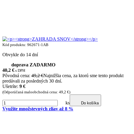
Kód produktu: 962671-1AB
Obvykle do 14 dní
doprava ZADARMO
40,2
€
s DPH
Pôvodná cena:
49,2 €
Najnižšia cena, za ktorú sme tento produkt
predávali za posledných 30 dní.
Ušetríte:
9 €
(Odporúčaná maloobchodná cena: 49,2 €)
ks
Do košíka
Využite množstevných zliav až 8 %