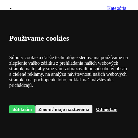
Kategória
Popis produktu
Používame cookies
Záruka 3 roky
- na osvetlenie je poskytnutá záruka 3 roky
Parametre produktu
Súbory cookie a ďalšie technológie sledovania používame na
zlepšenie vášho zážitku z prehliadania našich webových
stránok, na to, aby sme vám zobrazovali prispôsobený obsah
Dostupnosť
Obvykle do 14 dní
a cielené reklamy, na analýzu návštevnosti našich webových
Materiál
kov
stránok a na pochopenie toho, odkiaľ naši návštevníci
prichádzajú.
Patice filtr
E27
Zdroj súčasťou balenia
nie
Krytie
IP20
Šírka [mm]
150
Súhlasím
Zmeniť moje nastavenia
Odmietam
Výška [mm]
245
Max. príkon
1x7W
Otázky k produktu