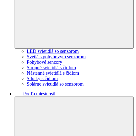
LED svietidlá so senzorom
Svetlá s pohybovým senzorom
Pohybové senzory
Stropné svietidlá s čidlom
Nástenné svietidlá s čidlom
Stĺpiky s čidlom
Solárne svietidlá so senzorom
Podľa miestnosti