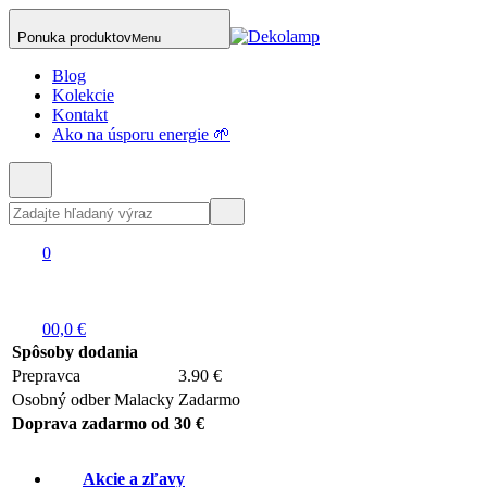
Ponuka produktov
Menu
Blog
Kolekcie
Kontakt
Ako na úsporu energie 🌱
0
0
0,0 €
Spôsoby dodania
Prepravca
3.90 €
Osobný odber Malacky
Zadarmo
Doprava zadarmo od 30 €
Akcie a zľavy