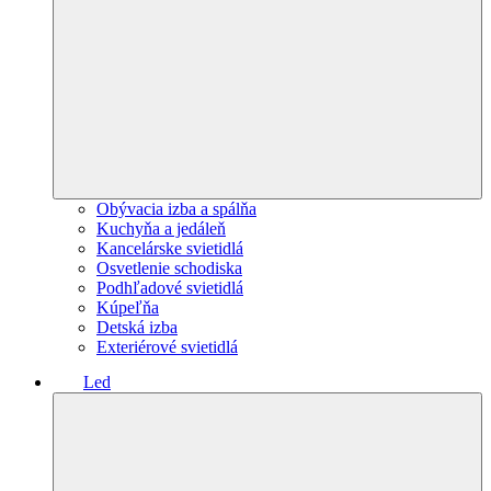
Obývacia izba a spálňa
Kuchyňa a jedáleň
Kancelárske svietidlá
Osvetlenie schodiska
Podhľadové svietidlá
Kúpeľňa
Detská izba
Exteriérové svietidlá
Led