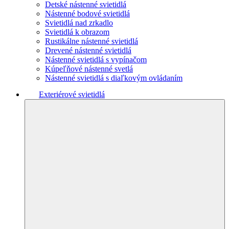
Detské nástenné svietidlá
Nástenné bodové svietidlá
Svietidlá nad zrkadlo
Svietidlá k obrazom
Rustikálne nástenné svietidlá
Drevené nástenné svietidlá
Nástenné svietidlá s vypínačom
Kúpeľňové nástenné svetlá
Nástenné svietidlá s diaľkovým ovládaním
Exteriérové svietidlá