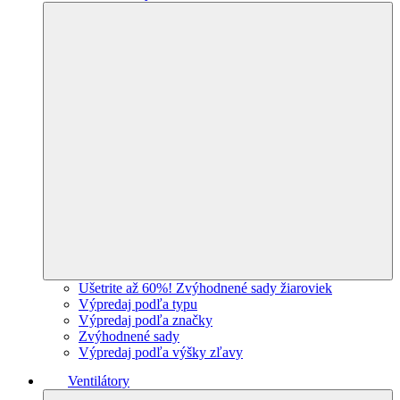
Ušetrite až 60%! Zvýhodnené sady žiaroviek
Výpredaj podľa typu
Výpredaj podľa značky
Zvýhodnené sady
Výpredaj podľa výšky zľavy
Ventilátory