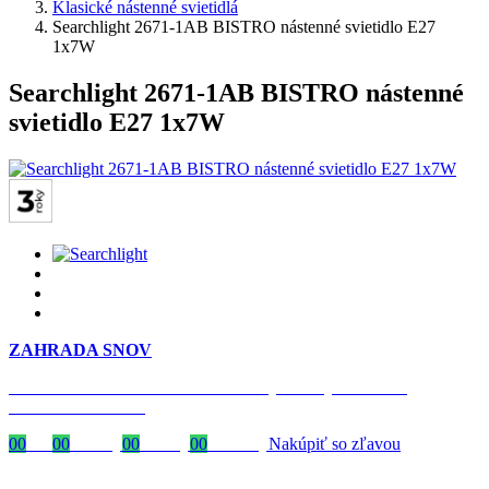
Klasické nástenné svietidlá
Searchlight 2671-1AB BISTRO nástenné svietidlo E27
1x7W
Searchlight 2671-1AB BISTRO nástenné
svietidlo E27 1x7W
ZAHRADA SNOV
Časovo obmedzená zľava 20 % na objednávky nad 400 €
s kódom: VIP20SK
00
Dni
00
Hodiny
00
Minúty
00
Sekundy
Nakúpiť so zľavou