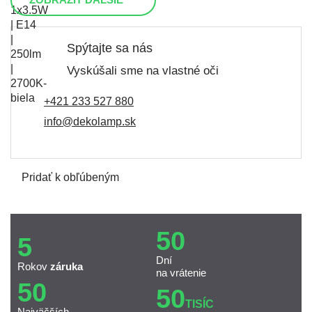
Spýtajte sa nás
Vyskúšali sme na vlastné oči
+421 233 527 880
info@dekolamp.sk
Pridať k obľúbeným
50
5
Dní
Rokov
záruka
na vrátenie
50
50
TISÍC
Najväčších