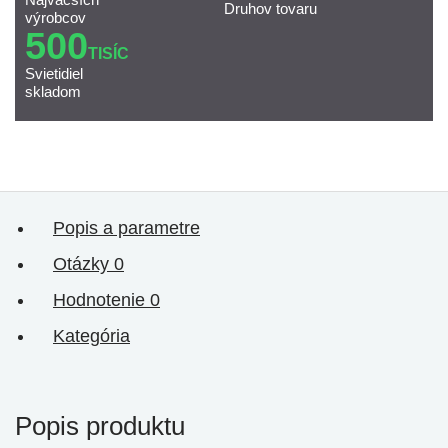
Druhov tovaru
výrobcov
500
TISÍC
Svietidiel
skladom
Popis a parametre
Otázky
0
Hodnotenie
0
Kategória
Popis produktu