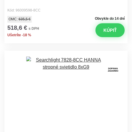
Kód: 96009598-8CC
Obvykle do 14 dní
OMC:
635,5 €
518,6 €
s DPH
KÚPIŤ
Ušetríte -18 %
DOPRAVA
ZADARMO