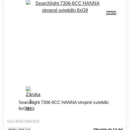
DOPRAVA
ZADARMO
Searchlight 7306-6CC HANNA stropné svietidlo
6xG9
Kód: 96007306-6CC
Obvykle do 14 dní