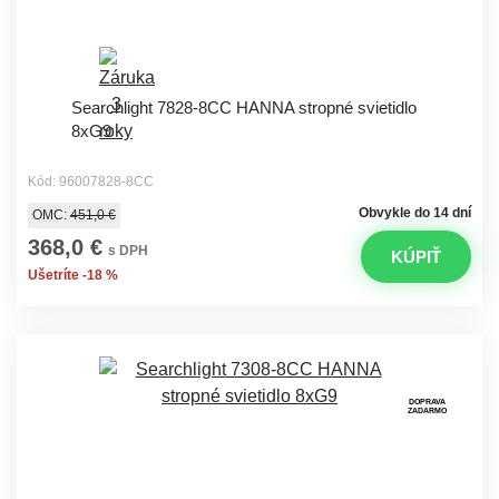
Searchlight 7828-8CC HANNA stropné svietidlo
8xG9
Kód: 96007828-8CC
Obvykle do 14 dní
OMC:
451,0 €
368,0 €
s DPH
KÚPIŤ
Ušetríte -18 %
DOPRAVA
ZADARMO