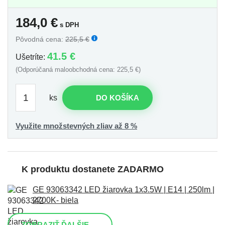
184,0
€
s DPH
Pôvodná cena:
225,5 €
41.5 €
Ušetríte:
(Odporúčaná maloobchodná cena: 225,5 €)
ks
DO KOŠÍKA
Využite množstevných zliav až 8 %
K produktu dostanete ZADARMO
GE 93063342 LED žiarovka 1x3.5W | E14 | 250lm |
2700K- biela
ZOBRAZIŤ ĎALŠIE