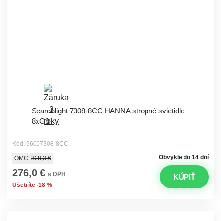
Searchlight 7308-8CC HANNA stropné svietidlo
8xG9
Kód: 96007308-8CC
Obvykle do 14 dní
OMC:
338,3 €
276,0 €
s DPH
KÚPIŤ
Ušetríte -18 %