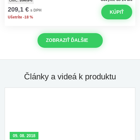
OMC:
256,3 €
209,1 €
s DPH
KÚPIŤ
Ušetríte -18 %
ZOBRAZIŤ ĎALŠIE
Články a videá k produktu
09. 08. 2018