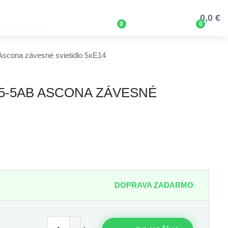
0,0 €
0
0
Ascona závesné svietidlo 5xE14
5-5AB ASCONA ZÁVESNÉ
DOPRAVA ZADARMO