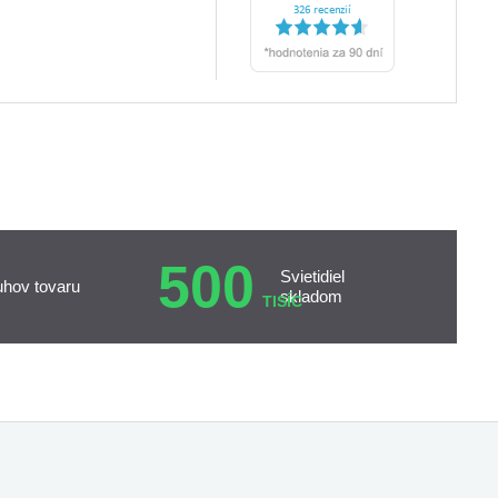
500
Svietidiel
uhov tovaru
skladom
TISÍC