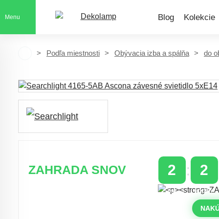
Blog
Kolekcie
Menu
Podľa miestnosti
Obývacia izba a spálňa
do o
2
2
ZAHRADA SNOV
DNI
HODINY
Časovo obmedzená zľava 20 % na
objednávky nad 400 €
NAKÚ
s kódom: VIP20SK