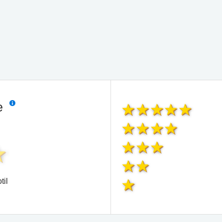
ie
til