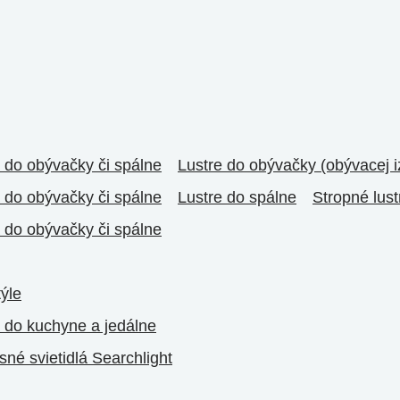
á do obývačky či spálne
Lustre do obývačky (obývacej i
á do obývačky či spálne
Lustre do spálne
Stropné lust
á do obývačky či spálne
týle
á do kuchyne a jedálne
sné svietidlá Searchlight