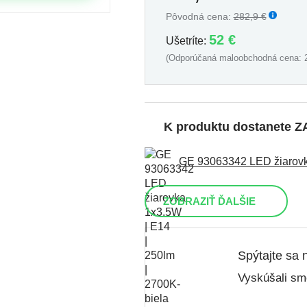
Pôvodná cena:
282,9 €
52 €
Ušetríte:
(Odporúčaná maloobchodná cena: 2
K produktu dostanete
GE 93063342 LED žiarovka
ZOBRAZIŤ ĎALŠIE
Spýtajte sa 
Vyskúšali sme