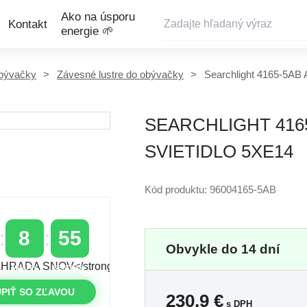
Ako na úsporu
Kontakt
energie 🌱
bývačky
Závesné lustre do obývačky
Searchlight 4165-5AB 
SEARCHLIGHT 416
SVIETIDLO 5XE14
Kód produktu: 96004165-5AB
8
54
Obvykle do 14 dní
MINÚTY
SEKUNDY
PIŤ SO ZĽAVOU
230,9
€
s DPH