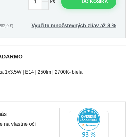
ks
DO KOŠÍKA
Využite množstevných zliav až 8 %
82,9 €)
 ZADARMO
 1x3.5W | E14 | 250lm | 2700K- biela
nás
 na vlastné oči