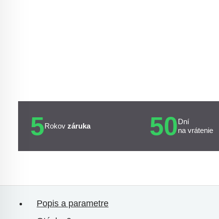
5
50
Dní
Rokov
záruka
na vrátenie
Popis a parametre