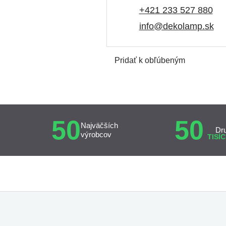
+421 233 527 880
info@dekolamp.sk
Pridať k obľúbeným
50
50
Najväčších
Dr
výrobcov
TISÍC