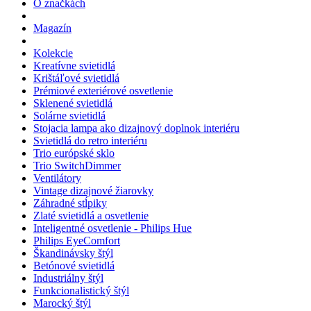
O značkách
Magazín
Kolekcie
Kreatívne svietidlá
Krištáľové svietidlá
Prémiové exteriérové osvetlenie
Sklenené svietidlá
Solárne svietidlá
Stojacia lampa ako dizajnový doplnok interiéru
Svietidlá do retro interiéru
Trio európské sklo
Trio SwitchDimmer
Ventilátory
Vintage dizajnové žiarovky
Záhradné stĺpiky
Zlaté svietidlá a osvetlenie
Inteligentné osvetlenie - Philips Hue
Philips EyeComfort
Škandinávsky štýl
Betónové svietidlá
Industriálny štýl
Funkcionalistický štýl
Marocký štýl