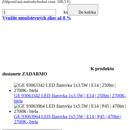
(Odporúčaná maloobchodná cena: 100,5 €)
ks
Do košíka
Využite množstevných zliav až 8 %
K produktu
dostanete ZADARMO
GE 93063342 LED žiarovka 1x3.5W | E14 | 250lm | 2700K-
biela
GE 93063964 LED žiarovka 1x5.5W | E14 | P45 | 470lm |
2700K- biela