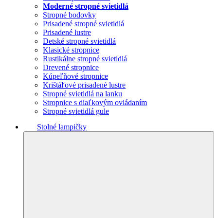
Moderné stropné svietidlá
Stropné bodovky
Prisadené stropné svietidlá
Prisadené lustre
Detské stropné svietidlá
Klasické stropnice
Rustikálne stropné svietidlá
Drevené stropnice
Kúpeľňové stropnice
Krištáľové prisadené lustre
Stropné svietidlá na lanku
Stropnice s diaľkovým ovládaním
Stropné svietidlá gule
Stolné lampičky