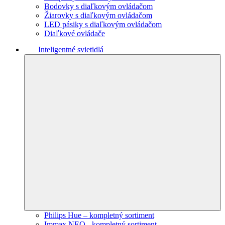
Bodovky s diaľkovým ovládačom
Žiarovky s diaľkovým ovládačom
LED pásiky s diaľkovým ovládačom
Diaľkové ovládače
Inteligentné svietidlá
Philips Hue – kompletný sortiment
Immax NEO - kompletný sortiment