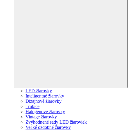
LED žiarovky
Inteligentné žiarovky
Dizajnové žiarovky
Trubice
Halogénové žiarovky
Vintage žiarovky
Zvýhodnené sady LED žiaroviek
Veľké ozdobné žiarovky