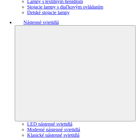
Lampy s textilným tienidlom
Stojacie lampy s diaľkovým ovládaním
Detské stojacie lampy
Nástenné svietidlá
LED nástenné svietidlá
Moderné nástenné svietidlá
Klasické nástenné svietidlá