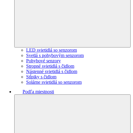
LED svietidlá so senzorom
Svetlá s pohybovým senzorom
Pohybové senzory
Stropné svietidlá s čidlom
Nástenné svietidlá s čidlom
Stĺpiky s čidlom
Solárne svietidlá so senzorom
Podľa miestnosti