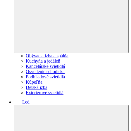
Obývacia izba a spálňa
Kuchyňa a jedáleň
Kancelárske svietidlá
Osvetlenie schodiska
Podhľadové svietidlá
Kúpeľňa
Detská izba
Exteriérové svietidlá
Led