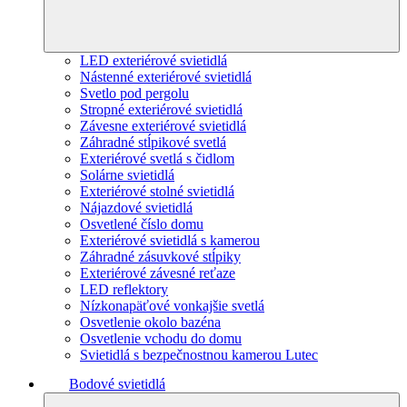
LED exteriérové svietidlá
Nástenné exteriérové svietidlá
Svetlo pod pergolu
Stropné exteriérové svietidlá
Závesne exteriérové svietidlá
Záhradné stĺpikové svetlá
Exteriérové svetlá s čidlom
Solárne svietidlá
Exteriérové stolné svietidlá
Nájazdové svietidlá
Osvetlené číslo domu
Exteriérové svietidlá s kamerou
Záhradné zásuvkové stĺpiky
Exteriérové závesné reťaze
LED reflektory
Nízkonapäťové vonkajšie svetlá
Osvetlenie okolo bazéna
Osvetlenie vchodu do domu
Svietidlá s bezpečnostnou kamerou Lutec
Bodové svietidlá