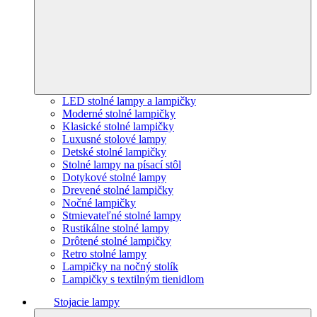
LED stolné lampy a lampičky
Moderné stolné lampičky
Klasické stolné lampičky
Luxusné stolové lampy
Detské stolné lampičky
Stolné lampy na písací stôl
Dotykové stolné lampy
Drevené stolné lampičky
Nočné lampičky
Stmievateľné stolné lampy
Rustikálne stolné lampy
Drôtené stolné lampičky
Retro stolné lampy
Lampičky na nočný stolík
Lampičky s textilným tienidlom
Stojacie lampy