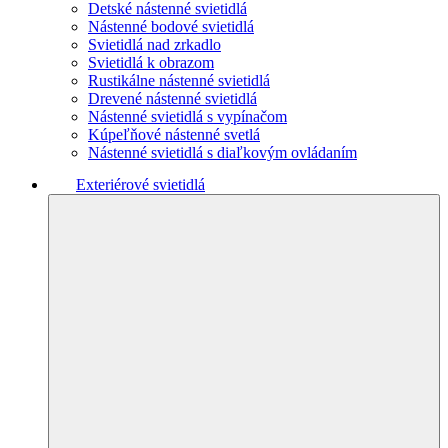
Detské nástenné svietidlá
Nástenné bodové svietidlá
Svietidlá nad zrkadlo
Svietidlá k obrazom
Rustikálne nástenné svietidlá
Drevené nástenné svietidlá
Nástenné svietidlá s vypínačom
Kúpeľňové nástenné svetlá
Nástenné svietidlá s diaľkovým ovládaním
Exteriérové svietidlá