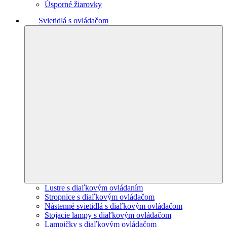
Úsporné žiarovky
Svietidlá s ovládačom
Lustre s diaľkovým ovládaním
Stropnice s diaľkovým ovládačom
Nástenné svietidlá s diaľkovým ovládačom
Stojacie lampy s diaľkovým ovládačom
Lampičky s diaľkovým ovládačom