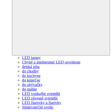
LED lampy
Chytré a inteligentné LED osvetlenie
detská izba
do chodby
do kuchyne
do kúpeľne
do obývačky
do spálne
LED vonkajšie svietidlá
LED závesné svietidlá
LED žiarovky a žiarivky
Stmievateľné svetlo