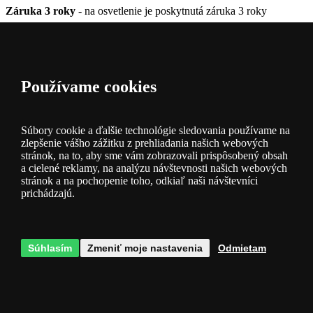
Záruka 3 roky
- na osvetlenie je poskytnutá záruka 3 roky
Parametre produktu
Dostupnosť
Obvykle do 14 dní
Používame cookies
Farba
chróm
Materiál
plast, kov, živice
Patice filtr
GU10
Súbory cookie a ďalšie technológie sledovania používame na
Zdroj súčasťou balenia
áno
zlepšenie vášho zážitku z prehliadania našich webových
Krytie
IP44
stránok, na to, aby sme vám zobrazovali prispôsobený obsah
Dĺžka [mm]
790
a cielené reklamy, na analýzu návštevnosti našich webových
Šírka [mm]
130
stránok a na pochopenie toho, odkiaľ naši návštevníci
prichádzajú.
Výška [mm]
195
Teplota chromatickosti [K]
3000
Farba
saténové stříbro / chrom / stříbrná
Max. príkon
4x4W 1400 lm
Súhlasím
Zmeniť moje nastavenia
Odmietam
Otázky k produktu
V diskusii zatiaľ nie sú žiadne príspevky, buďte prví!