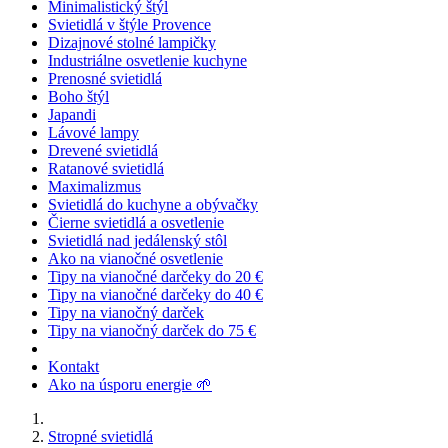
Minimalistický štýl
Svietidlá v štýle Provence
Dizajnové stolné lampičky
Industriálne osvetlenie kuchyne
Prenosné svietidlá
Boho štýl
Japandi
Lávové lampy
Drevené svietidlá
Ratanové svietidlá
Maximalizmus
Svietidlá do kuchyne a obývačky
Čierne svietidlá a osvetlenie
Svietidlá nad jedálenský stôl
Ako na vianočné osvetlenie
Tipy na vianočné darčeky do 20 €
Tipy na vianočné darčeky do 40 €
Tipy na vianočný darček
Tipy na vianočný darček do 75 €
Kontakt
Ako na úsporu energie 🌱
Stropné svietidlá