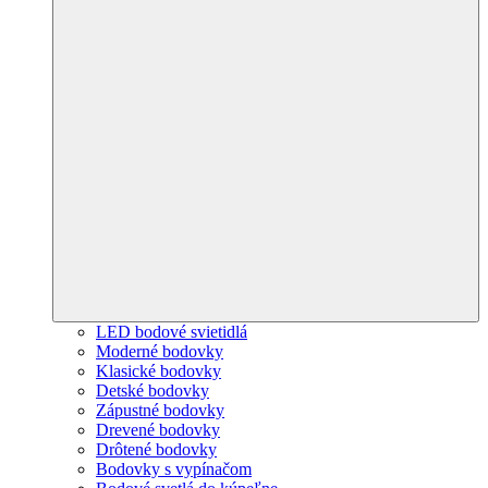
LED bodové svietidlá
Moderné bodovky
Klasické bodovky
Detské bodovky
Zápustné bodovky
Drevené bodovky
Drôtené bodovky
Bodovky s vypínačom