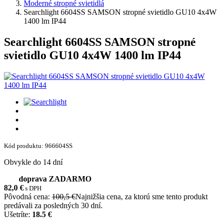
Moderné stropné svietidlá
Searchlight 6604SS SAMSON stropné svietidlo GU10 4x4W
1400 lm IP44
Searchlight 6604SS SAMSON stropné
svietidlo GU10 4x4W 1400 lm IP44
Kód produktu: 966604SS
Obvykle do 14 dní
doprava ZADARMO
82,0
€
s DPH
Pôvodná cena:
100,5 €
Najnižšia cena, za ktorú sme tento produkt
predávali za posledných 30 dní.
Ušetríte:
18.5 €