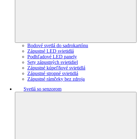
Bodové svetlá do sadrokartónu
Zápustné LED svietidlá
Podhľadové LED panely
Sety zápustných svietidiel
Zápustné kúpeľňové svietidlá
Zápustné stropné svietidlá
Zápustné rámčeky bez zdroja
Svetlá so senzorom