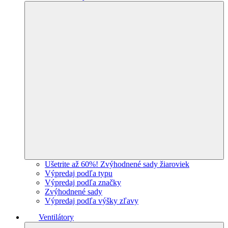
Ušetrite až 60%! Zvýhodnené sady žiaroviek
Výpredaj podľa typu
Výpredaj podľa značky
Zvýhodnené sady
Výpredaj podľa výšky zľavy
Ventilátory