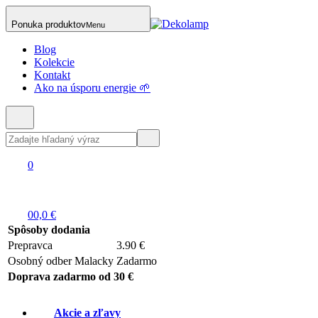
Ponuka produktov
Menu
Blog
Kolekcie
Kontakt
Ako na úsporu energie 🌱
0
0
0,0 €
Spôsoby dodania
Prepravca
3.90 €
Osobný odber Malacky
Zadarmo
Doprava zadarmo od 30 €
Akcie a zľavy