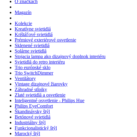
O značkách
Magazín
Kolekcie
Kreatívne svietidlá
Krištáľové svietidlá
Prémiové exteriérové osvetlenie
Sklenené svietidlá
Solárne svietidlá
Stojacia lampa ako dizajnový doplnok interiéru
Svietidlá do retro interiéru
Trio európské sklo
Trio SwitchDimmer
Ventilátory
Vintage dizajnové žiarovky
Záhradné stĺpiky
Zlaté svietidlá a osvetlenie
Inteligentné osvetlenie - Philips Hue
Philips EyeComfort
Škandinávsky štýl
Betónové svietidlá
Industriálny štýl
Funkcionalistický štýl
Marocký štýl