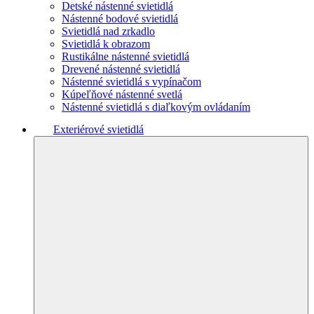
Detské nástenné svietidlá
Nástenné bodové svietidlá
Svietidlá nad zrkadlo
Svietidlá k obrazom
Rustikálne nástenné svietidlá
Drevené nástenné svietidlá
Nástenné svietidlá s vypínačom
Kúpeľňové nástenné svetlá
Nástenné svietidlá s diaľkovým ovládaním
Exteriérové svietidlá