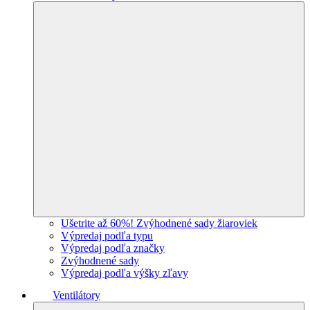
Ušetrite až 60%! Zvýhodnené sady žiaroviek
Výpredaj podľa typu
Výpredaj podľa značky
Zvýhodnené sady
Výpredaj podľa výšky zľavy
Ventilátory