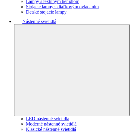
Lampy s textilným tienidlom
Stojacie lampy s diaľkovým ovládaním
Detské stojacie lampy
Nástenné svietidlá
LED nástenné svietidlá
Moderné nástenné svietidlá
Klasické nástenné svietidlá