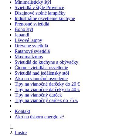
Minimalistický štýl
Svietidlá v štýle Provence
Dizajnové stolné lampičky
Industriálne osvetlenie kuchyne
Prenosné svietidlá
Boho štýl
Japandi
Lávové lampy
Drevené svietidlá
Ratanové svietidlá
Maximalizmus
Svietidlá do kuchyne a obývačky
Čierne svietidlá a osvetlenie
Svietidlá nad jedálenský stôl
Ako na vianočné osvetlenie
Tipy na vianočné darčeky do 20 €
Tipy na vianočné darčeky do 40 €
Tipy na vianočný darček
Tipy na vianočný darček do 75 €
Kontakt
Ako na úsporu energie 🌱
Lustre