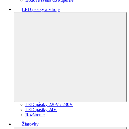
Bodové svetlá do kúpeľne
LED pásiky a zdroje
LED pásiky 220V / 230V
LED pásiky 24V
Rozšírenie
Žiarovky