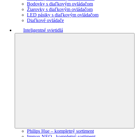
Bodovky s diaľkovým ovládačom
Žiarovky s diaľkovým ovládačom
LED pásiky s diaľkovým ovládačom
Diaľkové ovládače
Inteligentné svietidlá
Philips Hue – kompletný sortiment
Immax NEO - kompletný sortiment