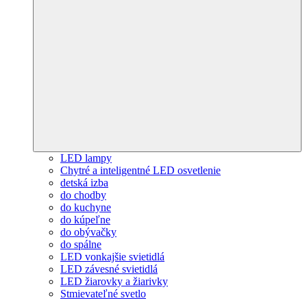
LED lampy
Chytré a inteligentné LED osvetlenie
detská izba
do chodby
do kuchyne
do kúpeľne
do obývačky
do spálne
LED vonkajšie svietidlá
LED závesné svietidlá
LED žiarovky a žiarivky
Stmievateľné svetlo