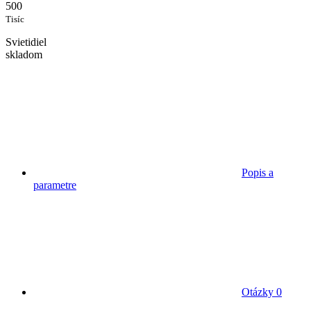
500
Tisíc
Svietidiel
skladom
Popis a
parametre
Otázky
0