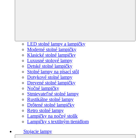
LED stolné lampy a lampičky
Moderné stolné lampičky
Klasické stolné lampičky
Luxusné stolové lampy
Detské stolné lampičky
Stolné lampy na písací stôl
Dotykové stolné lampy
Drevené stolné lampičky
Nočné lampičky
Stmievateľné stolné lampy
Rustikálne stolné lampy
Drôtené stolné lampičky
Retro stolné lampy
Lampičky na nočný stolík
Lampičky s textilným tienidlom
Stojacie lampy