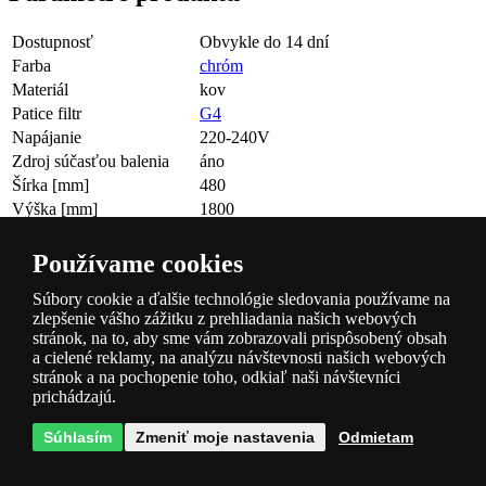
Dostupnosť
Obvykle do 14 dní
Farba
chróm
Materiál
kov
Patice filtr
G4
Napájanie
220-240V
Zdroj súčasťou balenia
áno
Šírka [mm]
480
Výška [mm]
1800
Teplota chromatickosti [K]
2700
Farba
chrom
Používame cookies
Max. príkon
20x7W
Súbory cookie a ďalšie technológie sledovania používame na
zlepšenie vášho zážitku z prehliadania našich webových
Otázky k produktu
stránok, na to, aby sme vám zobrazovali prispôsobený obsah
a cielené reklamy, na analýzu návštevnosti našich webových
V diskusii zatiaľ nie sú žiadne príspevky, buďte prví!
stránok a na pochopenie toho, odkiaľ naši návštevníci
prichádzajú.
Meno (nepovinné):
E-mail:
Súhlasím
Zmeniť moje nastavenia
Odmietam
Otázka
Položiť otázku anonymne.
Súhlasím so
spracovaním osobných
údajov
.
Podle zákona o ochraně osobních údajů je nutné udělit