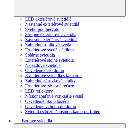
LED exteriérové svietidlá
Nástenné exteriérové svietidlá
Svetlo pod pergolu
Stropné exteriérové svietidlá
Závesne exteriérové svietidlá
Záhradné stĺpikové svetlá
Exteriérové svetlá s čidlom
Solárne svietidlá
Exteriérové stolné svietidlá
Nájazdové svietidlá
Osvetlené číslo domu
Exteriérové svietidlá s kamerou
Záhradné zásuvkové stĺpiky
Exteriérové závesné reťaze
LED reflektory
Nízkonapäťové vonkajšie svetlá
Osvetlenie okolo bazéna
Osvetlenie vchodu do domu
Svietidlá s bezpečnostnou kamerou Lutec
Bodové svietidlá