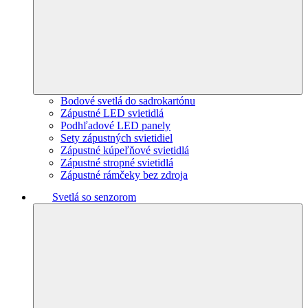
Bodové svetlá do sadrokartónu
Zápustné LED svietidlá
Podhľadové LED panely
Sety zápustných svietidiel
Zápustné kúpeľňové svietidlá
Zápustné stropné svietidlá
Zápustné rámčeky bez zdroja
Svetlá so senzorom