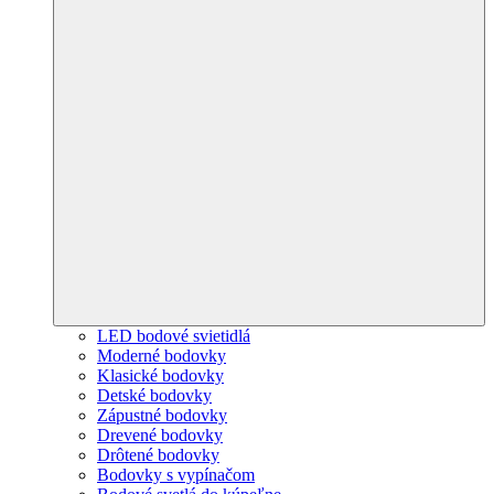
LED bodové svietidlá
Moderné bodovky
Klasické bodovky
Detské bodovky
Zápustné bodovky
Drevené bodovky
Drôtené bodovky
Bodovky s vypínačom