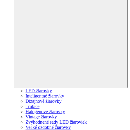
LED žiarovky
Inteligentné žiarovky
Dizajnové žiarovky
Trubice
Halogénové žiarovky
Vintage žiarovky
Zvýhodnené sady LED žiaroviek
Veľké ozdobné žiarovky