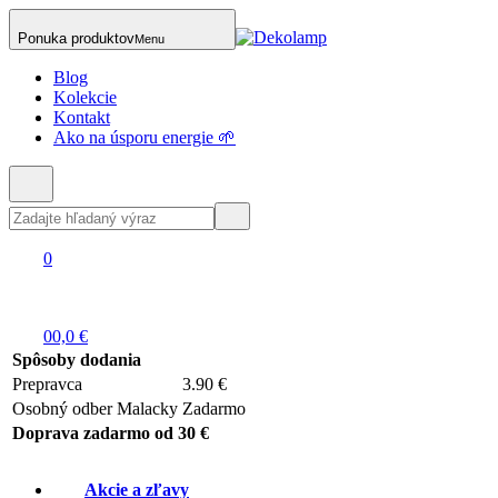
Ponuka produktov
Menu
Blog
Kolekcie
Kontakt
Ako na úsporu energie 🌱
0
0
0,0 €
Spôsoby dodania
Prepravca
3.90 €
Osobný odber Malacky
Zadarmo
Doprava zadarmo od 30 €
Akcie a zľavy