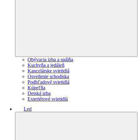
Obývacia izba a spálňa
Kuchyňa a jedáleň
Kancelárske svietidlá
Osvetlenie schodiska
Podhľadové svietidlá
Kúpeľňa
Detská izba
Exteriérové svietidlá
Led