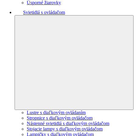
Úsporné žiarovky
Svietidlá s ovládačom
Lustre s diaľkovým ovládaním
Stropnice s diaľkovým ovládačom
Nástenné svietidlá s diaľkovým ovládačom
Stojacie lampy s diaľkovým ovládačom
Lampičky s diaľkovým ovládačom