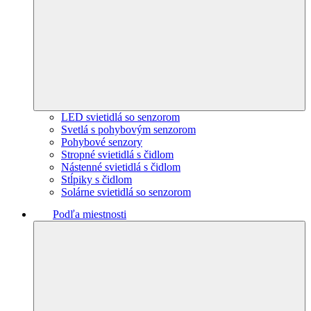
LED svietidlá so senzorom
Svetlá s pohybovým senzorom
Pohybové senzory
Stropné svietidlá s čidlom
Nástenné svietidlá s čidlom
Stĺpiky s čidlom
Solárne svietidlá so senzorom
Podľa miestnosti