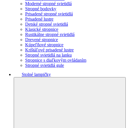
Moderné stropné svietidlá
Stropné bodovky
Prisadené stropné svietidlá
Prisadené lustre
Detské stropné svietidlá
Klasické stropnice
Rustikálne stropné svietidlá
Drevené stropnice
Kúpeľňové stropnice
Krištáľové prisadené lustre
Stropné svietidlá na lanku
Stropnice s diaľkovým ovládaním
Stropné svietidlá gule
Stolné lampičky