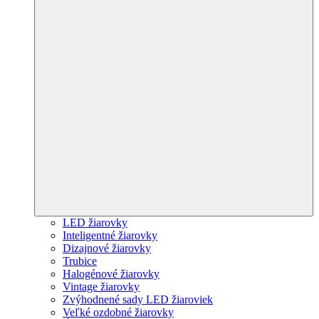
LED žiarovky
Inteligentné žiarovky
Dizajnové žiarovky
Trubice
Halogénové žiarovky
Vintage žiarovky
Zvýhodnené sady LED žiaroviek
Veľké ozdobné žiarovky