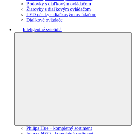
Bodovky s diaľkovým ovládačom
Žiarovky s diaľkovým ovládačom
LED pásiky s diaľkovým ovládačom
Diaľkové ovládače
Inteligentné svietidlá
Philips Hue – kompletný sortiment
Immax NEO - kompletný sortiment