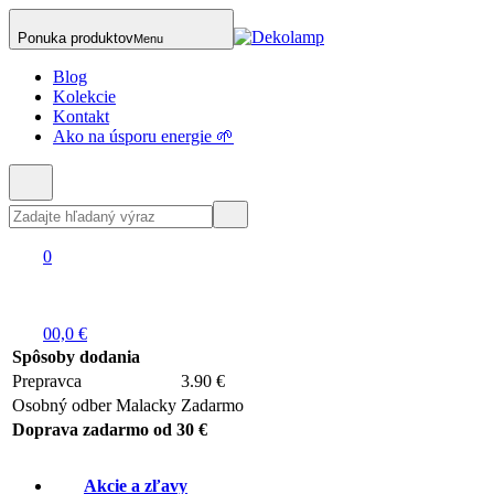
Ponuka produktov
Menu
Blog
Kolekcie
Kontakt
Ako na úsporu energie 🌱
0
0
0,0 €
Spôsoby dodania
Prepravca
3.90 €
Osobný odber Malacky
Zadarmo
Doprava zadarmo od 30 €
Akcie a zľavy