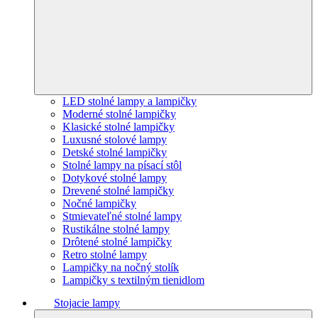
LED stolné lampy a lampičky
Moderné stolné lampičky
Klasické stolné lampičky
Luxusné stolové lampy
Detské stolné lampičky
Stolné lampy na písací stôl
Dotykové stolné lampy
Drevené stolné lampičky
Nočné lampičky
Stmievateľné stolné lampy
Rustikálne stolné lampy
Drôtené stolné lampičky
Retro stolné lampy
Lampičky na nočný stolík
Lampičky s textilným tienidlom
Stojacie lampy