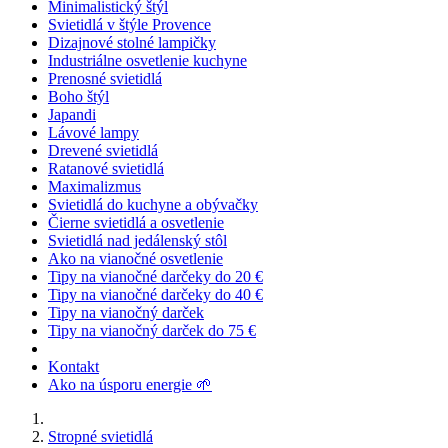
Minimalistický štýl
Svietidlá v štýle Provence
Dizajnové stolné lampičky
Industriálne osvetlenie kuchyne
Prenosné svietidlá
Boho štýl
Japandi
Lávové lampy
Drevené svietidlá
Ratanové svietidlá
Maximalizmus
Svietidlá do kuchyne a obývačky
Čierne svietidlá a osvetlenie
Svietidlá nad jedálenský stôl
Ako na vianočné osvetlenie
Tipy na vianočné darčeky do 20 €
Tipy na vianočné darčeky do 40 €
Tipy na vianočný darček
Tipy na vianočný darček do 75 €
Kontakt
Ako na úsporu energie 🌱
Stropné svietidlá