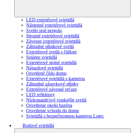
LED exteriérové svietidlá
Nástenné exteriérové svietidlá
Svetlo pod pergolu
Stropné exteriérové svietidlá
Závesne exteriérové svietidlá
Záhradné stĺpikové svetlá
Exteriérové svetlá s čidlom
Solárne svietidlá
Exteriérové stolné svietidlá
Nájazdové svietidlá
Osvetlené číslo domu
Exteriérové svietidlá s kamerou
Záhradné zásuvkové stĺpiky
Exteriérové závesné reťaze
LED reflektory
Nízkonapäťové vonkajšie svetlá
Osvetlenie okolo bazéna
Osvetlenie vchodu do domu
Svietidlá s bezpečnostnou kamerou Lutec
Bodové svietidlá