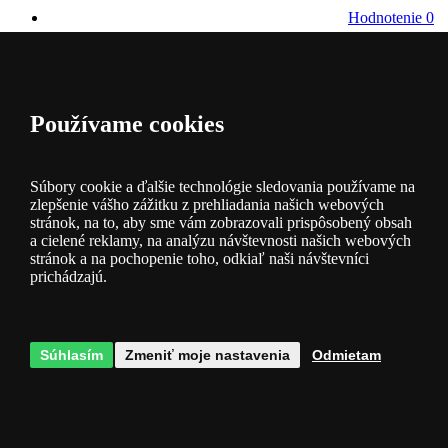
Hodnotenie
0
Používame cookies
Kategória
Súbory cookie a ďalšie technológie sledovania používame na
zlepšenie vášho zážitku z prehliadania našich webových
Popis produktu
stránok, na to, aby sme vám zobrazovali prispôsobený obsah
a cielené reklamy, na analýzu návštevnosti našich webových
stránok a na pochopenie toho, odkiaľ naši návštevníci
prichádzajú.
Záruka 3 roky
- na osvetlenie je poskytnutá záruka 3 roky
Parametre produktu
Súhlasím
Zmeniť moje nastavenia
Odmietam
Dostupnosť
Obvykle do 14 dní
Farba
chróm
Materiál
kov
Patice filtr
G9