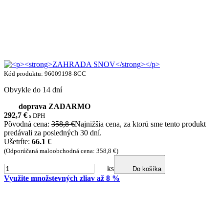
Kód produktu: 96009198-8CC
Obvykle do 14 dní
doprava ZADARMO
292,7
€
s DPH
Pôvodná cena:
358,8 €
Najnižšia cena, za ktorú sme tento produkt
predávali za posledných 30 dní.
Ušetríte:
66.1 €
(Odporúčaná maloobchodná cena: 358,8 €)
ks
Do košíka
Využite množstevných zliav až 8 %