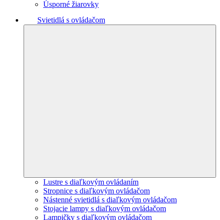
Úsporné žiarovky
Svietidlá s ovládačom
Lustre s diaľkovým ovládaním
Stropnice s diaľkovým ovládačom
Nástenné svietidlá s diaľkovým ovládačom
Stojacie lampy s diaľkovým ovládačom
Lampičky s diaľkovým ovládačom