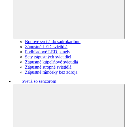
Bodové svetlá do sadrokartónu
Zápustné LED svietidlá
Podhľadové LED panely
Sety zápustných svietidiel
Zápustné kúpeľňové svietidlá
Zápustné stropné svietidlá
Zápustné rámčeky bez zdroja
Svetlá so senzorom