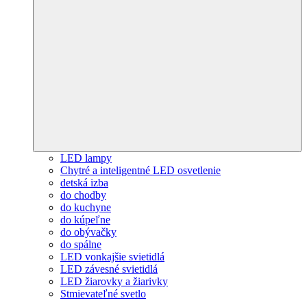
LED lampy
Chytré a inteligentné LED osvetlenie
detská izba
do chodby
do kuchyne
do kúpeľne
do obývačky
do spálne
LED vonkajšie svietidlá
LED závesné svietidlá
LED žiarovky a žiarivky
Stmievateľné svetlo