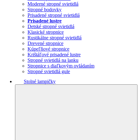
Moderné stropné svietidlá
Stropné bodovky
Prisadené stropné svietidlá
Prisadené lustre
Detské stropné svietidlá
Klasické stropnice
Rustikálne stropné svietidlá
Drevené stropnice
Kúpeľňové stropnice
Krištáľové prisadené lustre
Stropné svietidlá na lanku
Stropnice s diaľkovým ovládaním
Stropné svietidlá gule
Stolné lampičky