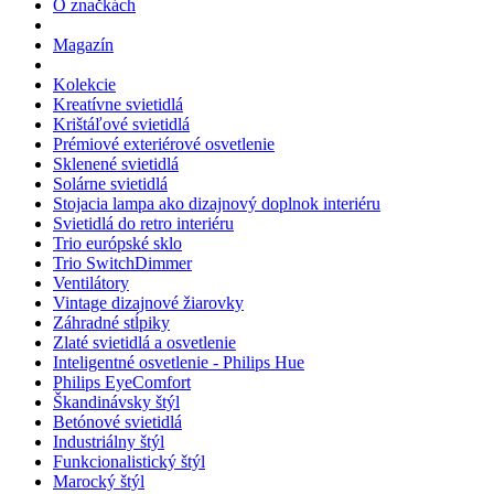
O značkách
Magazín
Kolekcie
Kreatívne svietidlá
Krištáľové svietidlá
Prémiové exteriérové osvetlenie
Sklenené svietidlá
Solárne svietidlá
Stojacia lampa ako dizajnový doplnok interiéru
Svietidlá do retro interiéru
Trio európské sklo
Trio SwitchDimmer
Ventilátory
Vintage dizajnové žiarovky
Záhradné stĺpiky
Zlaté svietidlá a osvetlenie
Inteligentné osvetlenie - Philips Hue
Philips EyeComfort
Škandinávsky štýl
Betónové svietidlá
Industriálny štýl
Funkcionalistický štýl
Marocký štýl