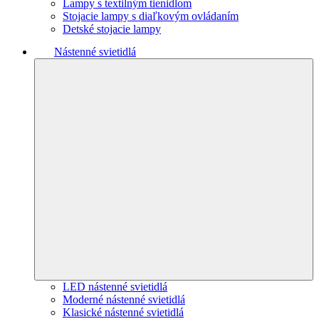
Lampy s textilným tienidlom
Stojacie lampy s diaľkovým ovládaním
Detské stojacie lampy
Nástenné svietidlá
LED nástenné svietidlá
Moderné nástenné svietidlá
Klasické nástenné svietidlá