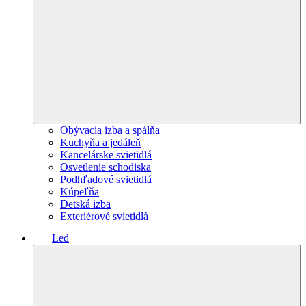
Obývacia izba a spálňa
Kuchyňa a jedáleň
Kancelárske svietidlá
Osvetlenie schodiska
Podhľadové svietidlá
Kúpeľňa
Detská izba
Exteriérové svietidlá
Led