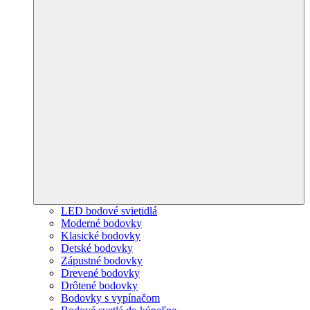
LED bodové svietidlá
Moderné bodovky
Klasické bodovky
Detské bodovky
Zápustné bodovky
Drevené bodovky
Drôtené bodovky
Bodovky s vypínačom