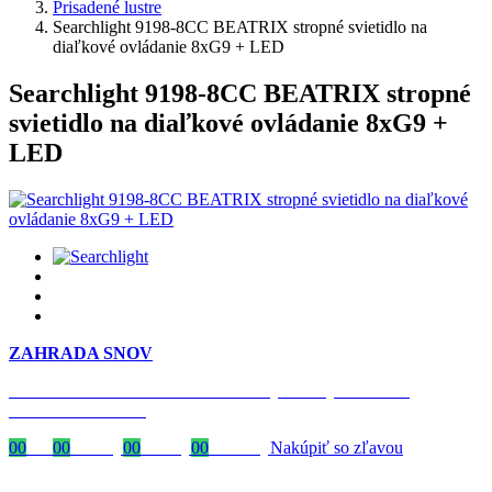
Prisadené lustre
Searchlight 9198-8CC BEATRIX stropné svietidlo na
diaľkové ovládanie 8xG9 + LED
Searchlight 9198-8CC BEATRIX stropné
svietidlo na diaľkové ovládanie 8xG9 +
LED
ZAHRADA SNOV
Časovo obmedzená zľava 20 % na objednávky nad 400 €
s kódom: VIP20SK
00
Dni
00
Hodiny
00
Minúty
00
Sekundy
Nakúpiť so zľavou