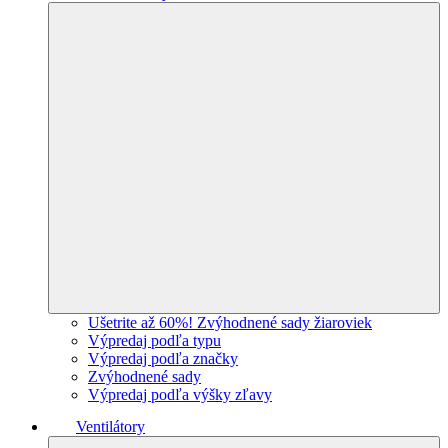
Ušetrite až 60%! Zvýhodnené sady žiaroviek
Výpredaj podľa typu
Výpredaj podľa značky
Zvýhodnené sady
Výpredaj podľa výšky zľavy
Ventilátory