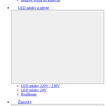
Bodové svetlá do kúpeľne
LED pásiky a zdroje
LED pásiky 220V / 230V
LED pásiky 24V
Rozšírenie
Žiarovky