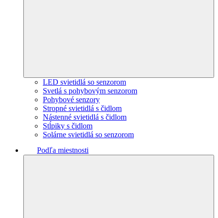
LED svietidlá so senzorom
Svetlá s pohybovým senzorom
Pohybové senzory
Stropné svietidlá s čidlom
Nástenné svietidlá s čidlom
Stĺpiky s čidlom
Solárne svietidlá so senzorom
Podľa miestnosti