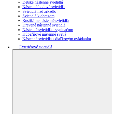
Detské nástenné svietidlá
Nástenné bodové svietidlá
Svietidlá nad zrkadlo
Svietidlá k obrazom
Rustikálne nástenné svietidlá
Drevené nástenné svietidlá
Nástenné svietidlá s vypínačom
Kúpeľňové nástenné svetlá
Nástenné svietidlá s diaľkovým ovládaním
Exteriérové svietidlá