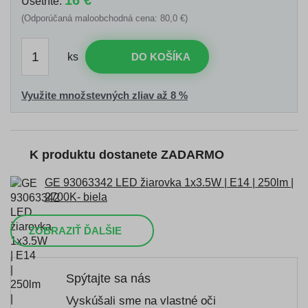
16 €
Ušetríte:
(Odporúčaná maloobchodná cena: 80,0 €)
ks
DO KOŠÍKA
Využite množstevných zliav až 8 %
K produktu dostanete ZADARMO
GE 93063342 LED žiarovka 1x3.5W | E14 | 250lm |
2700K- biela
ZOBRAZIŤ ĎALŠIE
Spýtajte sa nás
Vyskúšali sme na vlastné oči