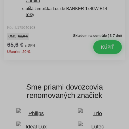
stolná lampička Lucide BANKER 1x40W E14
Kód: L175040103
Skladom na centrále ( 3-7 dní)
OMC:
82,0 €
65,6 €
s DPH
KÚPIŤ
Ušetríte -20 %
Sme priami dovozcovia
renomovaných značiek