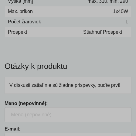
Výška [mm]
max. 310, min. 290
Max. príkon
1x40W
Počet žiaroviek
1
Prospekt
Stiahnuť Prospekt
Otázky k produktu
V diskusii zatiaľ nie sú žiadne príspevky, buďte prví!
Meno (nepovinné):
E-mail: