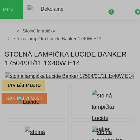
Menu
0
0
Stolné lampičky
stolná lampička Lucide Banker 1x40W E14
STOLNÁ LAMPIČKA LUCIDE BANKER
17504/01/11 1X40W E14
-14% kód 14LETO
-20% kód VIP20SK