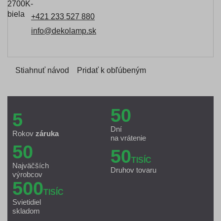
+421 233 527 880
info@dekolamp.sk
Stiahnuť návod
Pridať k obľúbeným
50
5
Dní
Rokov
záruka
na vrátenie
50
50
TISÍC
Najväčších
Druhov tovaru
výrobcov
500
TISÍC
Svietidiel
skladom