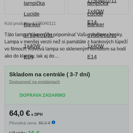
Kód produktu: L175040111
Táto lampa Vám môže pripomínať Vašu návštevu banky.
Lampa v menšej verzii než si pamätáte z bankových lúpeží
vo filmoch. Kovová lampa so skleneným tienidlom sa hodí
ako do klasiky, tak aj do…
Skladom na centrále ( 3-7 dní)
Dostupnosť na predajniach
DOPRAVA ZADARMO
64,0
€
s DPH
Pôvodná cena:
80,0 €