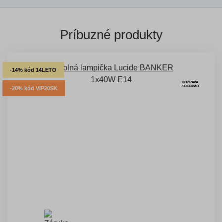
Príbuzné produkty
-14% kód 14LETO
DOPRAVA
ZADARMO
-20% kód VIP20SK