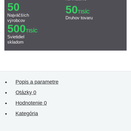
50
50
TISÍC
Najväčších
Druhov tovaru
výrobcov
500
TISÍC
Svietidiel
skladom
Popis a parametre
Otázky
0
Hodnotenie
0
Kategória