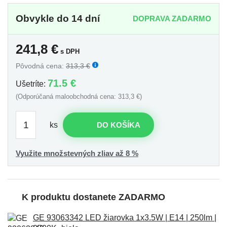
Obvykle do 14 dní
DOPRAVA ZADARMO
241,8
€
s DPH
Pôvodná cena:
313,3 €
71.5 €
Ušetríte:
(Odporúčaná maloobchodná cena: 313,3 €)
ks
DO KOŠÍKA
Využite množstevných zliav až 8 %
K produktu dostanete ZADARMO
GE 93063342 LED žiarovka 1x3.5W | E14 | 250lm |