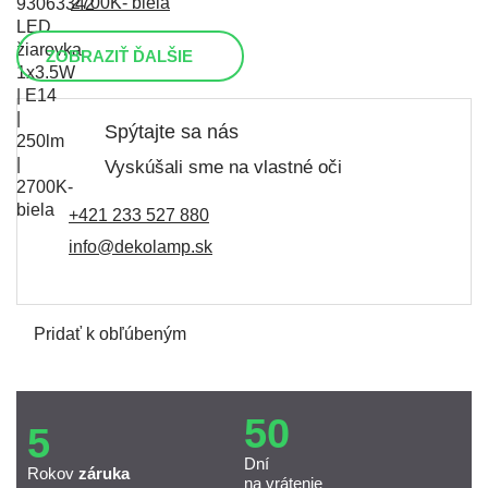
2700K- biela
ZOBRAZIŤ ĎALŠIE
Spýtajte sa nás
Vyskúšali sme na vlastné oči
+421 233 527 880
info@dekolamp.sk
Pridať k obľúbeným
50
5
Dní
Rokov
záruka
na vrátenie