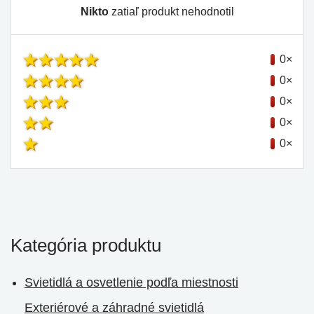
Nikto
zatiaľ produkt nehodnotil
0×
0×
0×
0×
0×
Kategória produktu
Svietidlá a osvetlenie podľa miestnosti
Exteriérové a záhradné svietidlá