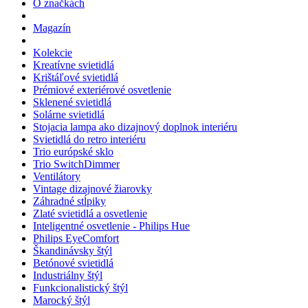
O značkách
Magazín
Kolekcie
Kreatívne svietidlá
Krištáľové svietidlá
Prémiové exteriérové osvetlenie
Sklenené svietidlá
Solárne svietidlá
Stojacia lampa ako dizajnový doplnok interiéru
Svietidlá do retro interiéru
Trio európské sklo
Trio SwitchDimmer
Ventilátory
Vintage dizajnové žiarovky
Záhradné stĺpiky
Zlaté svietidlá a osvetlenie
Inteligentné osvetlenie - Philips Hue
Philips EyeComfort
Škandinávsky štýl
Betónové svietidlá
Industriálny štýl
Funkcionalistický štýl
Marocký štýl