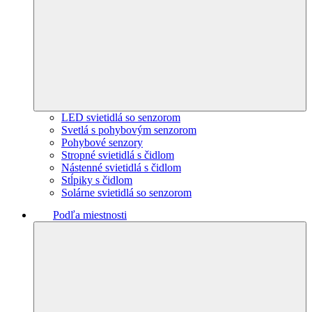
LED svietidlá so senzorom
Svetlá s pohybovým senzorom
Pohybové senzory
Stropné svietidlá s čidlom
Nástenné svietidlá s čidlom
Stĺpiky s čidlom
Solárne svietidlá so senzorom
Podľa miestnosti