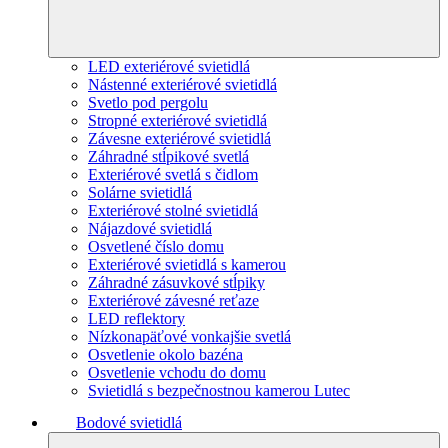
LED exteriérové svietidlá
Nástenné exteriérové svietidlá
Svetlo pod pergolu
Stropné exteriérové svietidlá
Závesne exteriérové svietidlá
Záhradné stĺpikové svetlá
Exteriérové svetlá s čidlom
Solárne svietidlá
Exteriérové stolné svietidlá
Nájazdové svietidlá
Osvetlené číslo domu
Exteriérové svietidlá s kamerou
Záhradné zásuvkové stĺpiky
Exteriérové závesné reťaze
LED reflektory
Nízkonapäťové vonkajšie svetlá
Osvetlenie okolo bazéna
Osvetlenie vchodu do domu
Svietidlá s bezpečnostnou kamerou Lutec
Bodové svietidlá