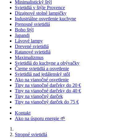
Minimalistický štýl
Svietidlá v štýle Provence
Dizajnové stolné lampičky
Industriálne osvetlenie kuchyne
Prenosné svietidlá
Boho štýl
Japandi
Lávové lampy
Drevené svietidlá
Ratanové svietidlá
Maximalizmus
Svietidlá do kuchyne a obývačky
Čierne svietidlá a osvetlenie
Svietidlá nad jedálenský stôl
Ako na vianočné osvetlenie
Tipy na vianočné darčeky do 20 €
Tipy na vianočné darčeky do 40 €
Tipy na vianočný darček
Tipy na vianočný darček do 75 €
Kontakt
Ako na úsporu energie 🌱
Stropné svietidlá