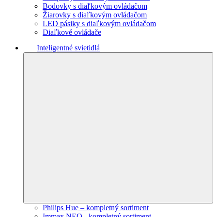
Bodovky s diaľkovým ovládačom
Žiarovky s diaľkovým ovládačom
LED pásiky s diaľkovým ovládačom
Diaľkové ovládače
Inteligentné svietidlá
Philips Hue – kompletný sortiment
Immax NEO - kompletný sortiment