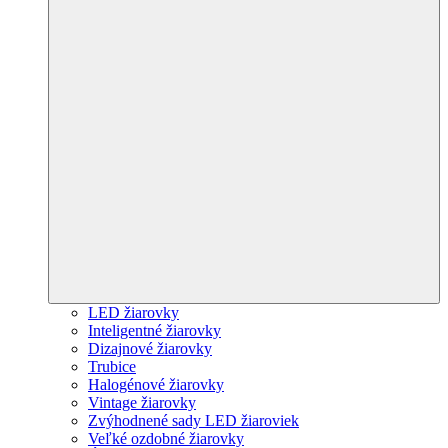
LED žiarovky
Inteligentné žiarovky
Dizajnové žiarovky
Trubice
Halogénové žiarovky
Vintage žiarovky
Zvýhodnené sady LED žiaroviek
Veľké ozdobné žiarovky