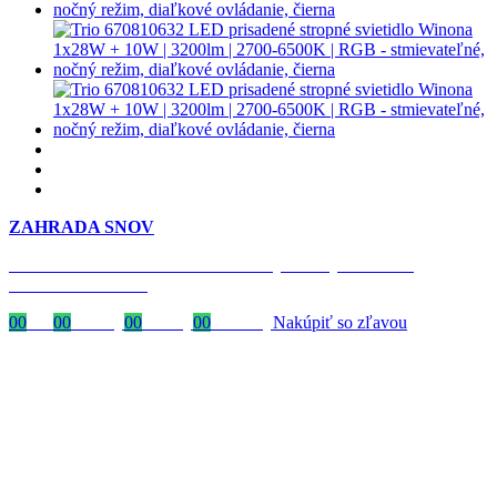
ZAHRADA SNOV
Časovo obmedzená zľava 20 % na objednávky nad 400 €
s kódom: VIP20SK
00
Dni
00
Hodiny
00
Minúty
00
Sekundy
Nakúpiť so zľavou