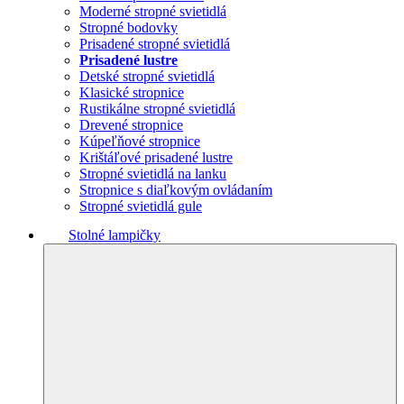
Moderné stropné svietidlá
Stropné bodovky
Prisadené stropné svietidlá
Prisadené lustre
Detské stropné svietidlá
Klasické stropnice
Rustikálne stropné svietidlá
Drevené stropnice
Kúpeľňové stropnice
Krištáľové prisadené lustre
Stropné svietidlá na lanku
Stropnice s diaľkovým ovládaním
Stropné svietidlá gule
Stolné lampičky