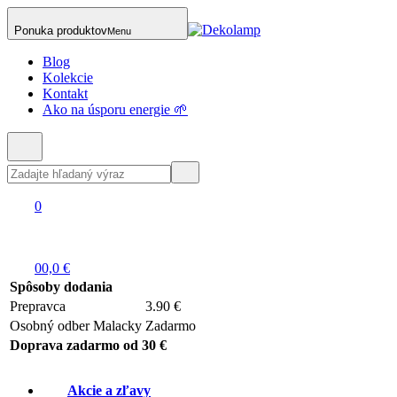
Ponuka produktov
Menu
Blog
Kolekcie
Kontakt
Ako na úsporu energie 🌱
0
0
0,0 €
Spôsoby dodania
Prepravca
3.90 €
Osobný odber Malacky
Zadarmo
Doprava zadarmo od 30 €
Akcie a zľavy