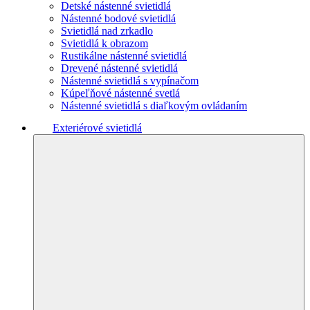
Detské nástenné svietidlá
Nástenné bodové svietidlá
Svietidlá nad zrkadlo
Svietidlá k obrazom
Rustikálne nástenné svietidlá
Drevené nástenné svietidlá
Nástenné svietidlá s vypínačom
Kúpeľňové nástenné svetlá
Nástenné svietidlá s diaľkovým ovládaním
Exteriérové svietidlá