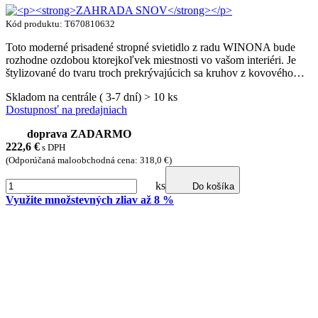
Kód produktu: T670810632
Toto moderné prisadené stropné svietidlo z radu WINONA bude
rozhodne ozdobou ktorejkoľvek miestnosti vo vašom interiéri. Je
štylizované do tvaru troch prekrývajúcich sa kruhov z kovového…
Skladom na centrále ( 3-7 dní) > 10 ks
Dostupnosť na predajniach
doprava ZADARMO
222,6
€
s DPH
(Odporúčaná maloobchodná cena: 318,0 €)
ks
Do košíka
Využite množstevných zliav až 8 %