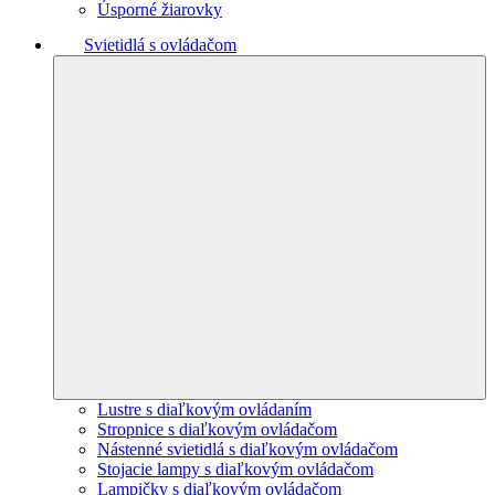
Úsporné žiarovky
Svietidlá s ovládačom
Lustre s diaľkovým ovládaním
Stropnice s diaľkovým ovládačom
Nástenné svietidlá s diaľkovým ovládačom
Stojacie lampy s diaľkovým ovládačom
Lampičky s diaľkovým ovládačom