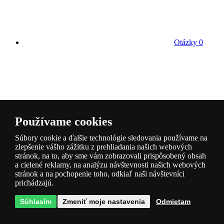
Otázky
0
Hodnotenie
0
Používame cookies
Súbory cookie a ďalšie technológie sledovania používame na
zlepšenie vášho zážitku z prehliadania našich webových
stránok, na to, aby sme vám zobrazovali prispôsobený obsah
a cielené reklamy, na analýzu návštevnosti našich webových
stránok a na pochopenie toho, odkiaľ naši návštevníci
prichádzajú.
Kategória
Súhlasím
Zmeniť moje nastavenia
Odmietam
Popis produktu