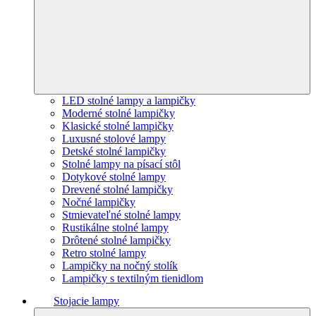
LED stolné lampy a lampičky
Moderné stolné lampičky
Klasické stolné lampičky
Luxusné stolové lampy
Detské stolné lampičky
Stolné lampy na písací stôl
Dotykové stolné lampy
Drevené stolné lampičky
Nočné lampičky
Stmievateľné stolné lampy
Rustikálne stolné lampy
Drôtené stolné lampičky
Retro stolné lampy
Lampičky na nočný stolík
Lampičky s textilným tienidlom
Stojacie lampy