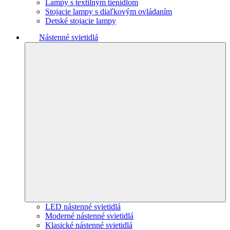
Lampy s textilným tienidlom
Stojacie lampy s diaľkovým ovládaním
Detské stojacie lampy
Nástenné svietidlá
LED nástenné svietidlá
Moderné nástenné svietidlá
Klasické nástenné svietidlá