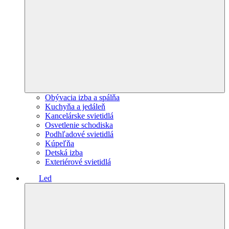
Obývacia izba a spálňa
Kuchyňa a jedáleň
Kancelárske svietidlá
Osvetlenie schodiska
Podhľadové svietidlá
Kúpeľňa
Detská izba
Exteriérové svietidlá
Led