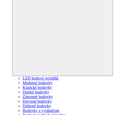
LED bodové svietidlá
Moderné bodovky
Klasické bodovky
Detské bodovky
Zápustné bodovky
Drevené bodovky
Drôtené bodovky
Bodovky s vypínačom