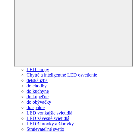
LED lampy
Chytré a inteligentné LED osvetlenie
detská izba
do chodby
do kuchyne
do kúpeľne
do obývačky
do spálne
LED vonkajšie svietidlá
LED závesné svietidlá
LED žiarovky a žiarivky
Stmievateľné svetlo