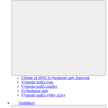
Ušetrite až 60%! Zvýhodnené sady žiaroviek
Výpredaj podľa typu
Výpredaj podľa značky
Zvýhodnené sady
Výpredaj podľa výšky zľavy
Ventilátory