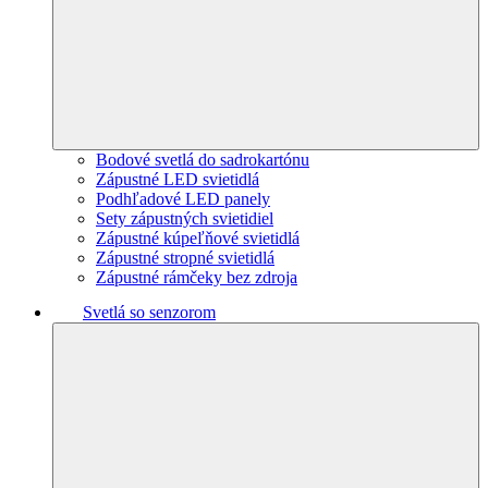
Bodové svetlá do sadrokartónu
Zápustné LED svietidlá
Podhľadové LED panely
Sety zápustných svietidiel
Zápustné kúpeľňové svietidlá
Zápustné stropné svietidlá
Zápustné rámčeky bez zdroja
Svetlá so senzorom