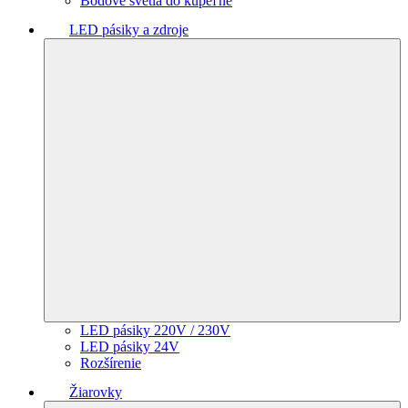
Bodové svetlá do kúpeľne
LED pásiky a zdroje
LED pásiky 220V / 230V
LED pásiky 24V
Rozšírenie
Žiarovky