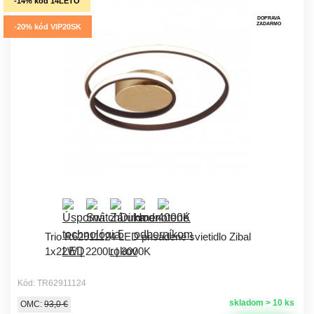
-14% kód 14LETO
DOPRAVA
ZADARMO
-20% kód VIP20SK
Trio R62911124 LED prisadené svietidlo Zibal
1x22W | 2200L | 3000K
Kód: TR62911124
skladom > 10 ks
OMC:
93,0 €