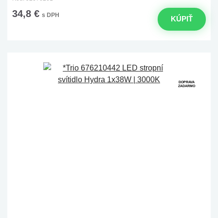
34,8 €
s DPH
KÚPIŤ
DOPRAVA
ZADARMO