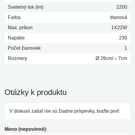
Svetelný tok (lm)
2200
Farba
titanová
Max. príkon
1X22W
Napätie
230
Počet žiaroviek
1
Rozmery
Ø 39cm/ ↕ 7cm
Otázky k produktu
V diskusii zatiaľ nie sú žiadne príspevky, buďte prví!
Meno (nepovinné):