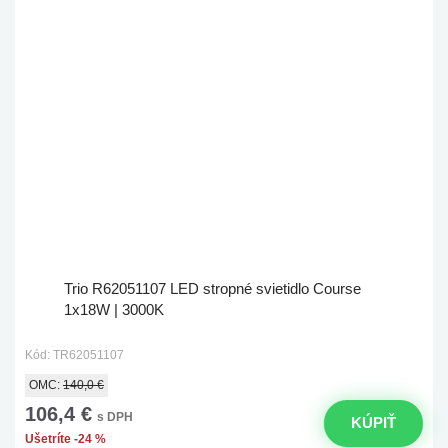
Trio R62051107 LED stropné svietidlo Course
1x18W | 3000K
Kód: TR62051107
OMC:
140,0 €
106,4 €
s DPH
KÚPIŤ
Ušetríte -24 %