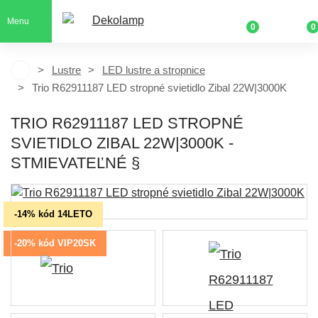
Menu
0
0
Lustre
LED lustre a stropnice
Trio R62911187 LED stropné svietidlo Zibal 22W|3000K
TRIO R62911187 LED STROPNÉ
SVIETIDLO ZIBAL 22W|3000K -
STMIEVATEĽNÉ §
-14% kód 14LETO
-20% kód VIP20SK