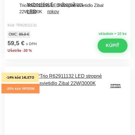
Trio R62911131 LED stropné svietidlo Zibal
22W|3000K
Kód: TR62911131
skladom > 10 ks
OMC:
85,0 €
59,5 €
s DPH
KÚPIŤ
Ušetríte -30 %
-14% kód 14LETO
DOPRAVA
ZADARMO
-20% kód VIP20SK