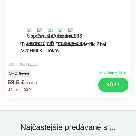
*Trio R62911132 LED stropné svietidlo Zibal
22W|3000K
Kód: TR62911132
skladom > 10 ks
OMC:
85,0 €
59,5 €
s DPH
KÚPIŤ
Ušetríte -30 %
Najčastejšie predávané s ...