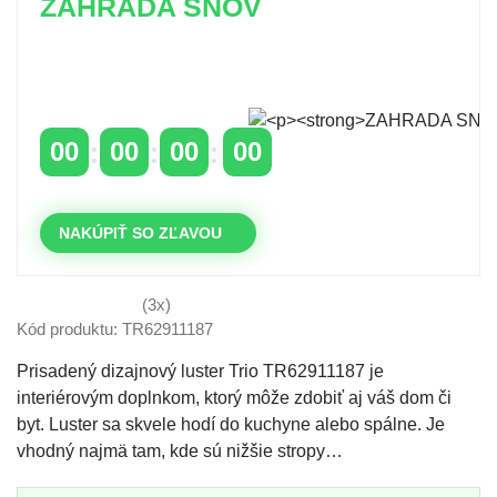
ZAHRADA SNOV
Časovo obmedzená zľava 20 % na objednávky nad
400 €
s kódom: VIP20SK
00
00
00
00
DNI
HODINY
MINÚTY
SEKUNDY
NAKÚPIŤ SO ZĽAVOU
(3x)
Kód produktu: TR62911187
Prisadený dizajnový luster Trio TR62911187 je
interiérovým doplnkom, ktorý môže zdobiť aj váš dom či
byt. Luster sa skvele hodí do kuchyne alebo spálne. Je
vhodný najmä tam, kde sú nižšie stropy…