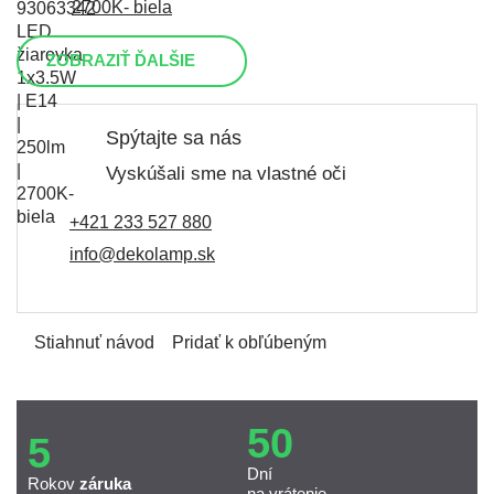
2700K- biela
ZOBRAZIŤ ĎALŠIE
Spýtajte sa nás
Vyskúšali sme na vlastné oči
+421 233 527 880
info@dekolamp.sk
Stiahnuť návod
Pridať k obľúbeným
50
5
Dní
Rokov
záruka
na vrátenie