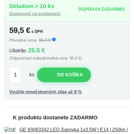
Skladom > 10 ks
DOPRAVA ZADARMO
Dostupnosť na predajniach
59,5
€
s DPH
Pôvodná cena:
85,0 €
25.5 €
Ušetríte:
(Odporúčaná maloobchodná cena: 85,0 €)
ks
DO KOŠÍKA
Využite množstevných zliav až 8 %
K produktu dostanete ZADARMO
GE 93063342 LED žiarovka 1x3.5W | E14 | 250lm |