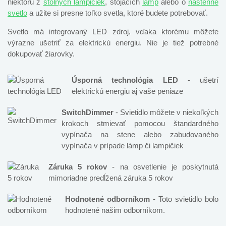
niektorú z
stolných lampičiek
, stojacích
lámp
alebo o
nástenné
svetlo
a užite si presne toľko svetla, ktoré budete potrebovať.
Svetlo má integrovaný LED zdroj, vďaka ktorému môžete
výrazne ušetriť za elektrickú energiu. Nie je tiež potrebné
dokupovať žiarovky.
Úsporná technológia LED
- ušetrí
elektrickú energiu aj vaše peniaze
SwitchDimmer
- Svietidlo môžete v niekoľkých
krokoch stmievať pomocou štandardného
vypínača na stene alebo zabudovaného
vypínača v prípade lámp či lampičiek
Záruka 5 rokov
- na osvetlenie je poskytnutá
mimoriadne predĺžená záruka 5 rokov
Hodnotené odborníkom
- Toto svietidlo bolo
hodnotené našim odborníkom.