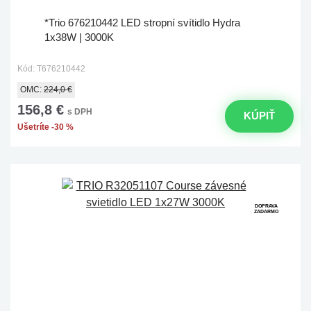
*Trio 676210442 LED stropní svítidlo Hydra
1x38W | 3000K
Kód: T676210442
OMC:
224,0 €
156,8 €
s DPH
KÚPIŤ
Ušetríte -30 %
DOPRAVA
ZADARMO