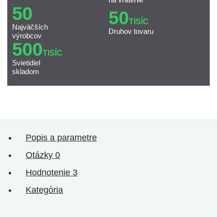
50
50
TISÍC
Najväčších
Druhov tovaru
výrobcov
500
TISÍC
Svietidiel
skladom
Popis a parametre
Otázky
0
Hodnotenie
3
Kategória