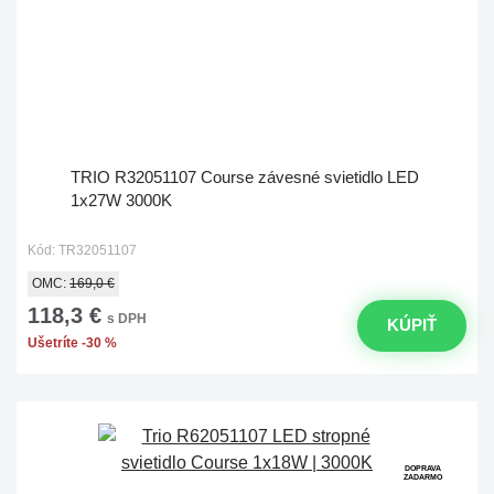
TRIO R32051107 Course závesné svietidlo LED
1x27W 3000K
Kód: TR32051107
OMC:
169,0 €
118,3 €
s DPH
KÚPIŤ
Ušetríte -30 %
DOPRAVA
ZADARMO