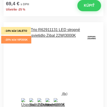
69,4 €
s DPH
KÚPIŤ
Ušetríte -25 %
-14% kód 14LETO
DOPRAVA
ZADARMO
-20% kód VIP20SK
(8x)