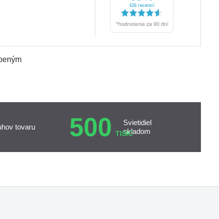
úbeným
500
Svietidiel
uhov tovaru
skladom
TISÍC