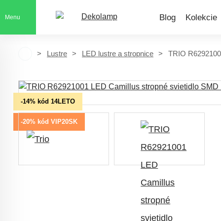
Blog
Kolekcie
Menu
Lustre
LED lustre a stropnice
TRIO R62921001
-14% kód 14LETO
-20% kód VIP20SK