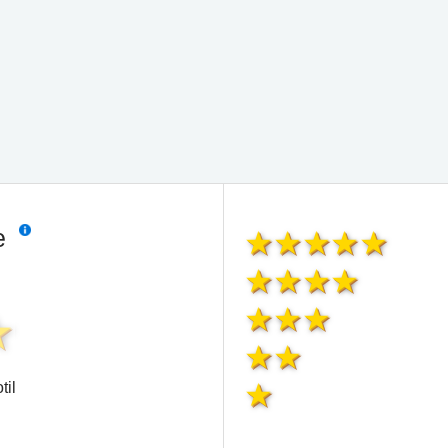
ie
til