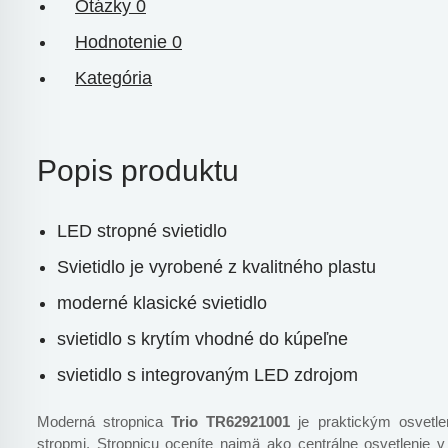
Otázky
0
Hodnotenie
0
Kategória
Popis produktu
LED stropné svietidlo
Svietidlo je vyrobené z kvalitného plastu
moderné klasické svietidlo
svietidlo s krytím vhodné do kúpeľne
svietidlo s integrovaným LED zdrojom
Moderná stropnica
Trio TR62921001
je praktickým osvetle
stropmi. Stropnicu oceníte najmä ako centrálne osvetlenie 