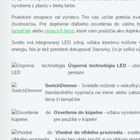
vyrobená z plastu v bielej farbe.
Praktické stropnice od výrobcu Trio vás určite potešia kv
životnosťou. Pre doplnenie ďalšieho osvetlenia do vášho b
lampičiek
alebo
stojacích lámp
, ktoré vám poslúžia ako doplnk
Svetlo má integrovaný LED zdroj, vďaka ktorému môžete vý
energiu. Nie je tiež potrebné dokupovať žiarovky, čo je veľká v
Úsporná technológia LED
- ušet
peniaze
SwitchDimmer
- Svietidlo môžete v niekoľk
štandardného vypínača na stene alebo zabu
lámp či lampičiek
Osvetlenie do kúpelne
- vďaka vysokému 
pre použitie v kúpelni
Vhodné do vlhkého prostredia
- svetl
krytiu bez obáv použiť aj vo vlhkom prost