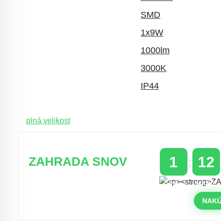
plná velikost
1
12
ZAHRADA SNOV
DNI
HODINY
Časovo obmedzená zľava 20 % na
objednávky nad 400 €
NAKÚ
s kódom: VIP20SK