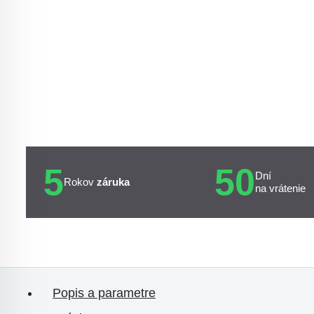
5
50
Dní
Rokov
záruka
na vrátenie
Popis a parametre