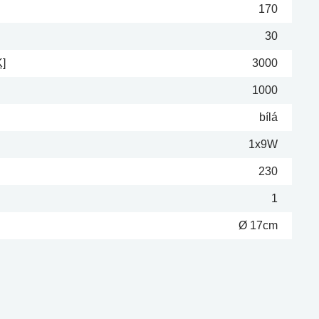
170
30
K]
3000
1000
bílá
1x9W
230
1
Ø 17cm