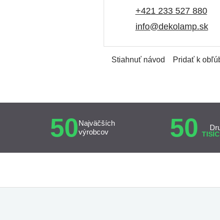
+421 233 527 880
info@dekolamp.sk
Stiahnuť návod
Pridať k obľ
50
50
Najväčších
Dr
výrobcov
TISÍC