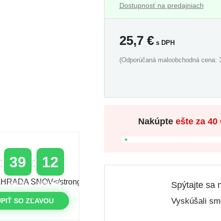
Dostupnosť na predajniach
25,7
€
s DPH
(Odporúčaná maloobchodná cena: 3
Nakúpte
ešte za
40 
39
12
Spýtajte sa 
MINÚTY
SEKUNDY
Vyskúšali sme
PIŤ SO ZĽAVOU