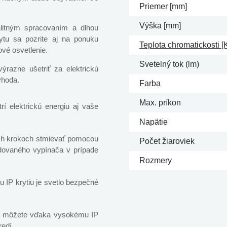
Priemer [mm]
Výška [mm]
alitným spracovaním a dlhou
ytu sa pozrite aj na ponuku
Teplota chromatickosti [
ové osvetlenie.
Svetelný tok (lm)
razne ušetriť za elektrickú
ýhoda.
Farba
Max. príkon
rí elektrickú energiu aj vaše
Napätie
ých krokoch stmievať pomocou
Počet žiaroviek
dovaného vypínača v prípade
Rozmery
IP krytiu je svetlo bezpečné
o môžete vďaka vysokému IP
redí