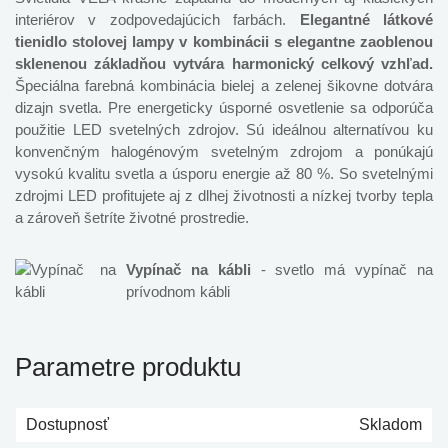
interiérov v zodpovedajúcich farbách.
Elegantné látkové
tienidlo stolovej lampy v kombinácii s elegantne zaoblenou
sklenenou základňou vytvára harmonický celkový vzhľad.
Špeciálna farebná kombinácia bielej a zelenej šikovne dotvára
dizajn svetla. Pre energeticky úsporné osvetlenie sa odporúča
použitie LED svetelných zdrojov. Sú ideálnou alternatívou ku
konvenčným halogénovým svetelným zdrojom a ponúkajú
vysokú kvalitu svetla a úsporu energie až 80 %. So svetelnými
zdrojmi LED profitujete aj z dlhej životnosti a nízkej tvorby tepla
a zároveň šetríte životné prostredie.
Vypínač na kábli
- svetlo má vypínač na
prívodnom kábli
Parametre produktu
Dostupnosť
Skladom