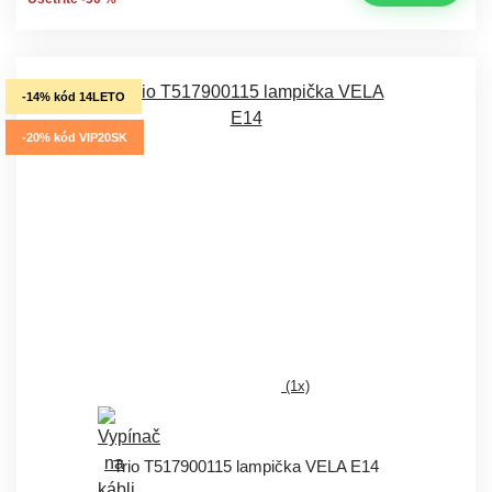
-14% kód 14LETO
-20% kód VIP20SK
(1x)
Trio T517900115 lampička VELA E14