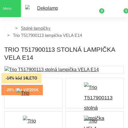
Menu
0
0
Stolné lampičky
Trio T517900113 lampička VELA E14
TRIO T517900113 STOLNÁ LAMPIČKA
VELA E14
-14% kód 14LETO
-20% kód VIP20SK