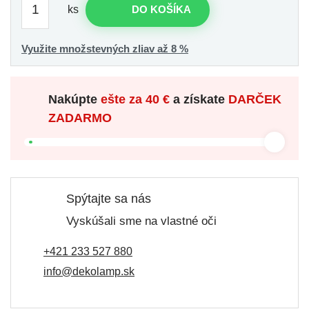
ks
DO KOŠÍKA
Využite množstevných zliav až 8 %
Nakúpte
ešte za
40 €
a získate
DARČEK
ZADARMO
Spýtajte sa nás
Vyskúšali sme na vlastné oči
+421 233 527 880
info@dekolamp.sk