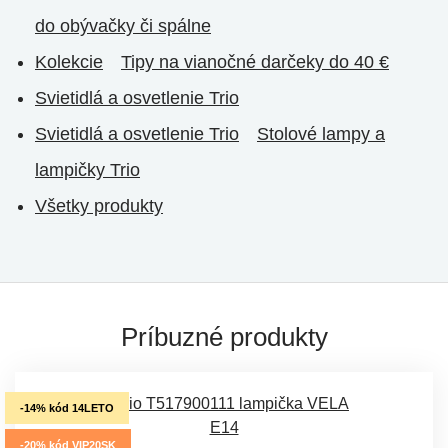
do obývačky či spálne
Kolekcie
Tipy na vianočné darčeky do 40 €
Svietidlá a osvetlenie Trio
Svietidlá a osvetlenie Trio
Stolové lampy a
lampičky Trio
Všetky produkty
Príbuzné produkty
-14% kód 14LETO
-20% kód VIP20SK