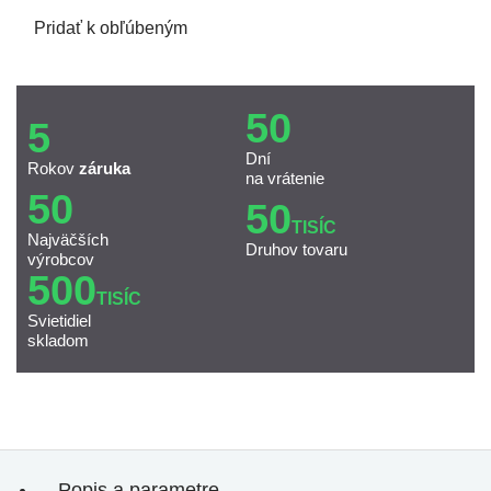
Pridať k obľúbeným
50
5
Dní
Rokov
záruka
na vrátenie
50
50
TISÍC
Najväčších
Druhov tovaru
výrobcov
500
TISÍC
Svietidiel
skladom
Popis a parametre