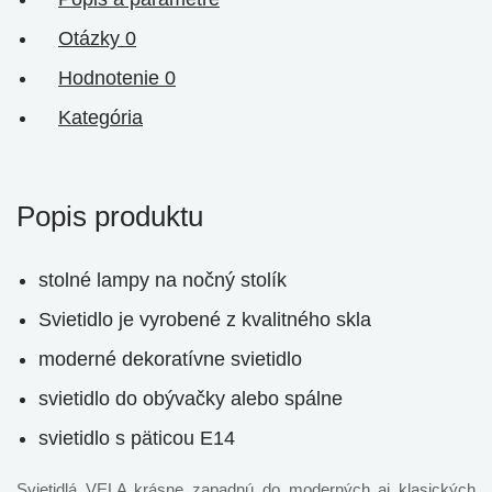
Otázky
0
Hodnotenie
0
Kategória
Popis produktu
stolné lampy na nočný stolík
Svietidlo je vyrobené z kvalitného skla
moderné dekoratívne svietidlo
svietidlo do obývačky alebo spálne
svietidlo s päticou E14
Svietidlá VELA krásne zapadnú do moderných aj klasických