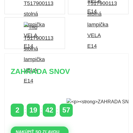
ZAHRADA SNOV
Časovo obmedzená zľava 20 % na objednávky nad
400 €
s kódom: VIP20SK
2
19
42
56
DNI
HODINY
MINÚTY
SEKUNDY
NAKÚPIŤ SO ZĽAVOU