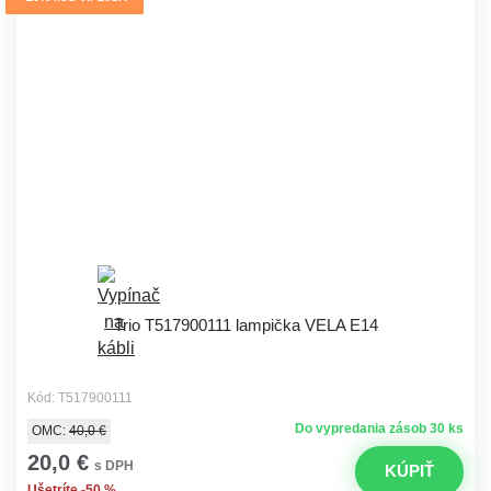
Trio T517900111 lampička VELA E14
Kód: T517900111
Do vypredania zásob 30 ks
OMC:
40,0 €
20,0 €
s DPH
KÚPIŤ
Ušetríte -50 %