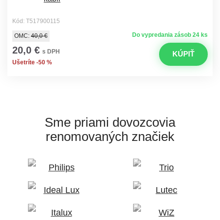
Kód: T517900115
Do vypredania zásob 24 ks
OMC:
40,0 €
20,0 €
s DPH
KÚPIŤ
Ušetríte -50 %
Sme priami dovozcovia
renomovaných značiek