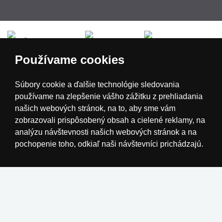
Česká republika
Slovensko
Deutschland
Používame cookies
Magyarország
Österreich
België
Súbory cookie a ďalšie technológie sledovania
používame na zlepšenie vášho zážitku z prehliadania
Nederland
našich webových stránok, na to, aby sme vám
zobrazovali prispôsobený obsah a cielené reklamy, na
analýzu návštevnosti našich webových stránok a na
pochopenie toho, odkiaľ naši návštevníci prichádzajú.
Súhlasím
Zmeniť moje nastavenia
Odmietam
Realizácia