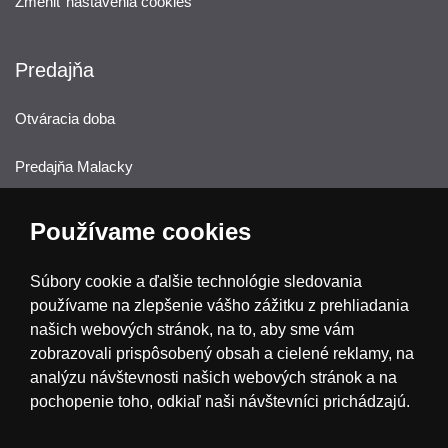
Zmeniť nastavenia cookies
Predajňa
Otváracia doba
Predajňa Malacky
Používame cookies
Newsletter
Súbory cookie a ďalšie technológie sledovania
ODOBERAŤ
používame na zlepšenie vášho zážitku z prehliadania
našich webových stránok, na to, aby sme vám
zobrazovali prispôsobený obsah a cielené reklamy, na
Kontakt
analýzu návštevnosti našich webových stránok a na
(Po-Pia 9:00-16:00) pracovné dni
pochopenie toho, odkiaľ naši návštevníci prichádzajú.
+421 233 527 880