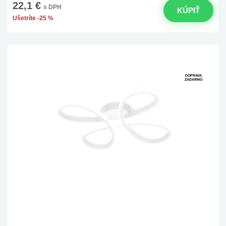
22,1 €
s DPH
KÚPIŤ
Ušetríte -25 %
DOPRAVA
ZADARMO