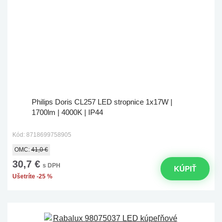
Philips Doris CL257 LED stropnice 1x17W |
1700lm | 4000K | IP44
Kód: 8718699758905
OMC:
41,0 €
30,7 €
s DPH
KÚPIŤ
Ušetríte -25 %