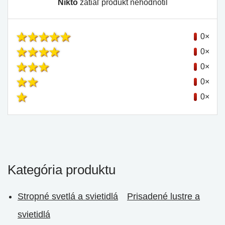
Nikto
zatiaľ produkt nehodnotil
0×
0×
0×
0×
0×
Kategória produktu
Stropné svetlá a svietidlá
Prisadené lustre a
svietidlá