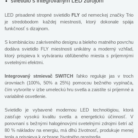
svietidlo s integrovaným LED zdrojom
LED prisadené stropné svietidlo
FLY
od nemeckej značky Trio
je stredobodom každej miestnosti, ktorý dokonale spája
funkčnosť s dizajnom.
S kombináciou zakriveného designu a bieleho matného povrchu
dodáva svietidlo FLY miestnosti unikátny a moderný vzhľad,
ktorý prispieva k vytváraniu obľúbeného miesta s príjemnými
svetelnými efektmi.
Integrovaný stmievač SWITCH
ľahko reguluje jas v troch
úrovniach (100%, 50% a 25%) pomocou bežného vypínača,
čím vytvoríte v izbe umeleckú hru svetla a zaistíte si príjemné a
variabilné osvetlenie.
Svietidlo je vybavené modernou LED technológiou, ktorá
zaisťuje vysokú kvalitu svetla a energetickú účinnosť. V
porovnaní s bežnými halogénovými svetelnými zdrojmi šetrí až
80 % nákladov na energiu, má dlhú životnosť, produkuje menej
tepla a prispieva k ochrane životného prostredia.