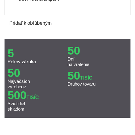
Pridať k obľúbeným
50
5
Dní
Rokov
záruka
na vrátenie
50
50
TISÍC
Najväčších
Druhov tovaru
výrobcov
500
TISÍC
Svietidiel
skladom