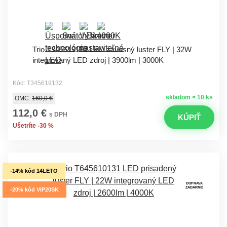
Trio T345619132 LED závesný luster FLY | 32W
integrovaný LED zdroj | 3900lm | 3000K
Kód: T345619132
skladom > 10 ks
OMC:
160,0 €
112,0 €
s DPH
KÚPIŤ
Ušetríte -30 %
-14% kód 14LETO
DOPRAVA
ZADARMO
-20% kód VIP20SK