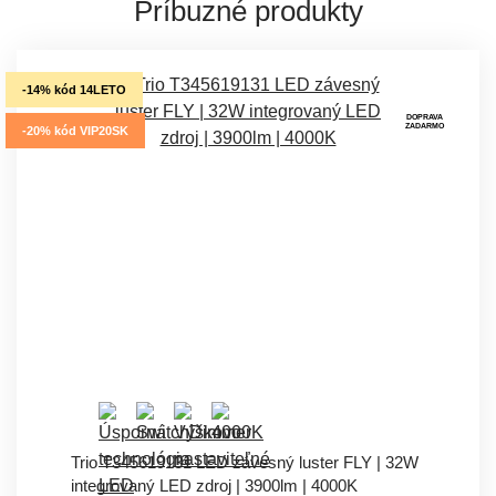
Príbuzné produkty
-14% kód 14LETO
DOPRAVA
ZADARMO
-20% kód VIP20SK
Trio T345619131 LED závesný luster FLY | 32W
integrovaný LED zdroj | 3900lm | 4000K