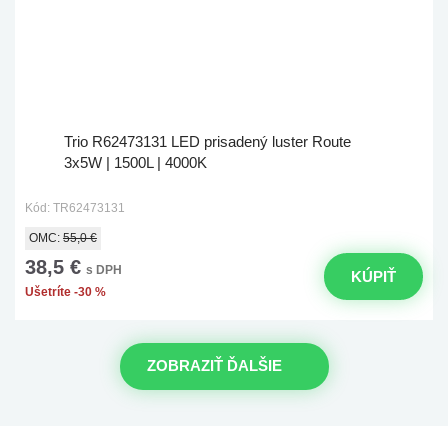
Trio R62473131 LED prisadený luster Route
3x5W | 1500L | 4000K
Kód: TR62473131
OMC:
55,0 €
38,5 €
s DPH
KÚPIŤ
Ušetríte -30 %
ZOBRAZIŤ ĎALŠIE