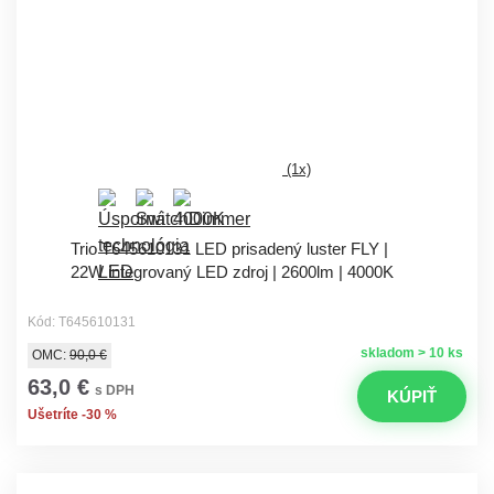
(1x)
Trio T645610131 LED prisadený luster FLY |
22W integrovaný LED zdroj | 2600lm | 4000K
Kód: T645610131
skladom > 10 ks
OMC:
90,0 €
63,0 €
s DPH
KÚPIŤ
Ušetríte -30 %