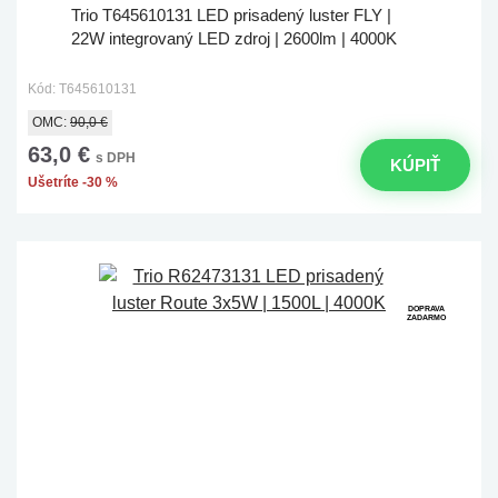
Trio T645610131 LED prisadený luster FLY |
22W integrovaný LED zdroj | 2600lm | 4000K
Kód: T645610131
OMC:
90,0 €
63,0 €
s DPH
KÚPIŤ
Ušetríte -30 %
DOPRAVA
ZADARMO