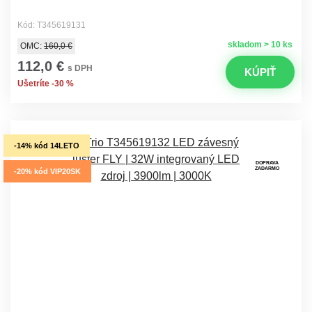
Kód: T345619131
skladom > 10 ks
OMC:
160,0 €
112,0 €
s DPH
KÚPIŤ
Ušetríte -30 %
-14% kód 14LETO
DOPRAVA
ZADARMO
-20% kód VIP20SK