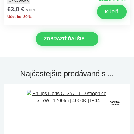
skladom > 10 ks
OMC:
90,0 €
63,0 €
s DPH
KÚPIŤ
Ušetríte -30 %
ZOBRAZIŤ ĎALŠIE
Najčastejšie predávané s ...
DOPRAVA
ZADARMO