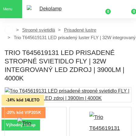
Menu
0
0
Stropné svietidlá
Prisadené lustre
Trio T645619131 LED prisadený luster FLY | 32W integrovaný
TRIO T645619131 LED PRISADENÉ
STROPNÉ SVIETIDLO FLY | 32W
INTEGROVANÝ LED ZDROJ | 3900LM |
4000K
-14% kód 14LETO
-20% kód VIP20SK
Výhodný nákup