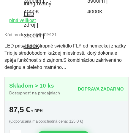
plná velikost
Kód produktu: T645619131
LED prisadené stropné svietidlo FLY od nemeckej značky
Trio je stredobodom každej miestnosti, ktorý dokonale
spája funkčnosť s dizajnom.S kombináciou zakriveného
designu a bieleho matného…
Skladom > 10 ks
DOPRAVA ZADARMO
Dostupnosť na predajniach
87,5
€
s DPH
(Odporúčaná maloobchodná cena: 125,0 €)