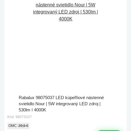
Rabalux 98075037 LED kúpeľňové nástenné
svietidlo Nour | 5W integrovaný LED zdroj |
530lm | 4000K
Kód: 98075037
OMC:
29,5 €