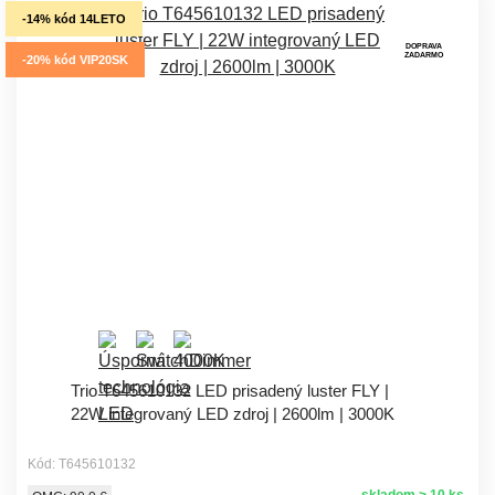
-14% kód 14LETO
DOPRAVA
ZADARMO
-20% kód VIP20SK
Trio T645610132 LED prisadený luster FLY |
22W integrovaný LED zdroj | 2600lm | 3000K
Kód: T645610132