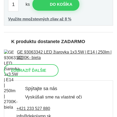
ks
DO KOŠÍKA
Využite množstevných zliav až 8 %
K produktu dostanete ZADARMO
GE 93063342 LED žiarovka 1x3.5W | E14 | 250lm |
2700K- biela
ZOBRAZIŤ ĎALŠIE
Spýtajte sa nás
Vyskúšali sme na vlastné oči
+421 233 527 880
info@dekolamp.sk