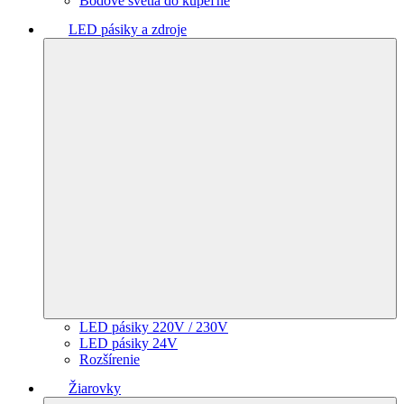
Bodové svetlá do kúpeľne
LED pásiky a zdroje
LED pásiky 220V / 230V
LED pásiky 24V
Rozšírenie
Žiarovky