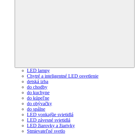
LED lampy
Chytré a inteligentné LED osvetlenie
detská izba
do chodby
do kuchyne
do kúpeľne
do obývačky
do spálne
LED vonkajšie svietidlá
LED závesné svietidlá
LED žiarovky a žiarivky
Stmievateľné svetlo