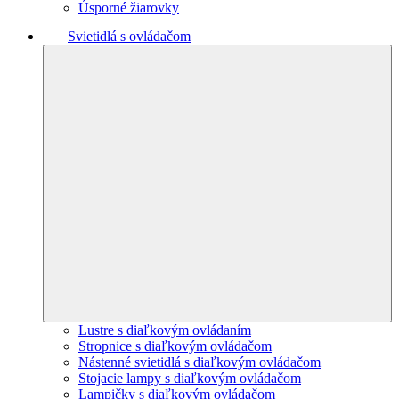
Úsporné žiarovky
Svietidlá s ovládačom
Lustre s diaľkovým ovládaním
Stropnice s diaľkovým ovládačom
Nástenné svietidlá s diaľkovým ovládačom
Stojacie lampy s diaľkovým ovládačom
Lampičky s diaľkovým ovládačom