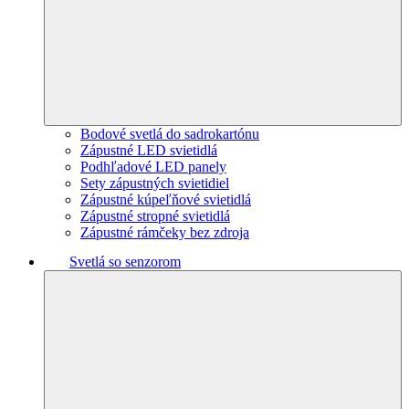
Bodové svetlá do sadrokartónu
Zápustné LED svietidlá
Podhľadové LED panely
Sety zápustných svietidiel
Zápustné kúpeľňové svietidlá
Zápustné stropné svietidlá
Zápustné rámčeky bez zdroja
Svetlá so senzorom