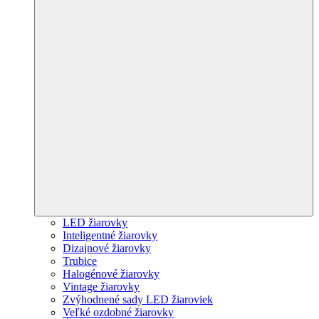
LED žiarovky
Inteligentné žiarovky
Dizajnové žiarovky
Trubice
Halogénové žiarovky
Vintage žiarovky
Zvýhodnené sady LED žiaroviek
Veľké ozdobné žiarovky