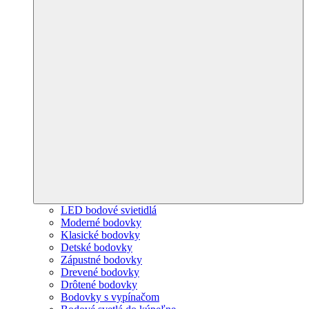
LED bodové svietidlá
Moderné bodovky
Klasické bodovky
Detské bodovky
Zápustné bodovky
Drevené bodovky
Drôtené bodovky
Bodovky s vypínačom