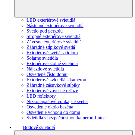
LED exteriérové svietidlá
Nástenné exteriérové svietidlá
Svetlo pod pergolu
Stropné exteriérové svietidlá
Závesne exteriérové svietidlá
Záhradné stĺpikové svetlá
Exteriérové svetlá s čidlom
Solárne svietidlá
Exteriérové stolné svietidlá
Nájazdové svietidlá
Osvetlené číslo domu
Exteriérové svietidlá s kamerou
Záhradné zásuvkové stĺpiky
Exteriérové závesné reťaze
LED reflektory
Nízkonapäťové vonkajšie svetlá
Osvetlenie okolo bazéna
Osvetlenie vchodu do domu
Svietidlá s bezpečnostnou kamerou Lutec
Bodové svietidlá