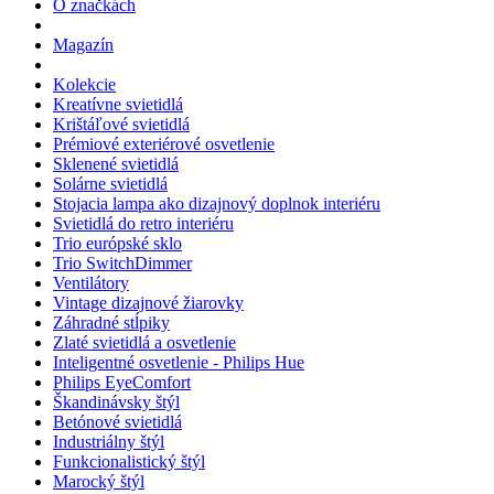
O značkách
Magazín
Kolekcie
Kreatívne svietidlá
Krištáľové svietidlá
Prémiové exteriérové osvetlenie
Sklenené svietidlá
Solárne svietidlá
Stojacia lampa ako dizajnový doplnok interiéru
Svietidlá do retro interiéru
Trio európské sklo
Trio SwitchDimmer
Ventilátory
Vintage dizajnové žiarovky
Záhradné stĺpiky
Zlaté svietidlá a osvetlenie
Inteligentné osvetlenie - Philips Hue
Philips EyeComfort
Škandinávsky štýl
Betónové svietidlá
Industriálny štýl
Funkcionalistický štýl
Marocký štýl