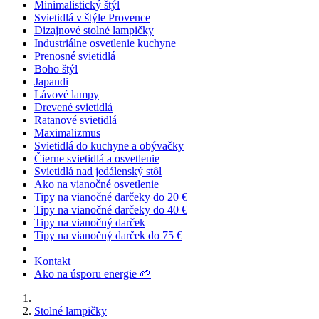
Minimalistický štýl
Svietidlá v štýle Provence
Dizajnové stolné lampičky
Industriálne osvetlenie kuchyne
Prenosné svietidlá
Boho štýl
Japandi
Lávové lampy
Drevené svietidlá
Ratanové svietidlá
Maximalizmus
Svietidlá do kuchyne a obývačky
Čierne svietidlá a osvetlenie
Svietidlá nad jedálenský stôl
Ako na vianočné osvetlenie
Tipy na vianočné darčeky do 20 €
Tipy na vianočné darčeky do 40 €
Tipy na vianočný darček
Tipy na vianočný darček do 75 €
Kontakt
Ako na úsporu energie 🌱
Stolné lampičky