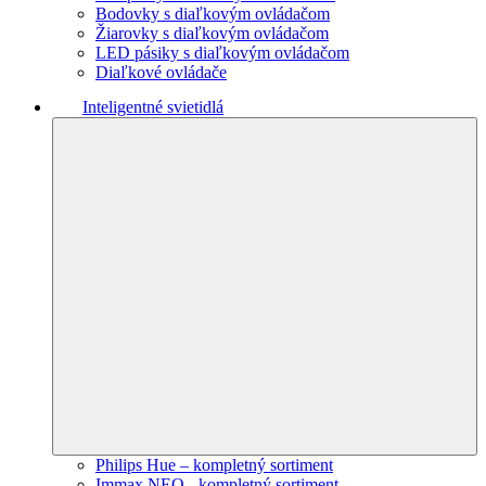
Bodovky s diaľkovým ovládačom
Žiarovky s diaľkovým ovládačom
LED pásiky s diaľkovým ovládačom
Diaľkové ovládače
Inteligentné svietidlá
Philips Hue – kompletný sortiment
Immax NEO - kompletný sortiment