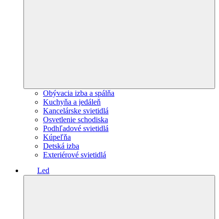
Obývacia izba a spálňa
Kuchyňa a jedáleň
Kancelárske svietidlá
Osvetlenie schodiska
Podhľadové svietidlá
Kúpeľňa
Detská izba
Exteriérové svietidlá
Led