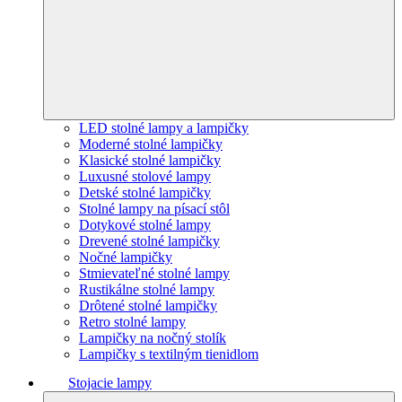
LED stolné lampy a lampičky
Moderné stolné lampičky
Klasické stolné lampičky
Luxusné stolové lampy
Detské stolné lampičky
Stolné lampy na písací stôl
Dotykové stolné lampy
Drevené stolné lampičky
Nočné lampičky
Stmievateľné stolné lampy
Rustikálne stolné lampy
Drôtené stolné lampičky
Retro stolné lampy
Lampičky na nočný stolík
Lampičky s textilným tienidlom
Stojacie lampy