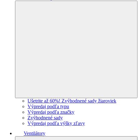
Ušetrite až 60%! Zvýhodnené sady žiaroviek
Výpredaj podľa typu
Výpredaj podľa značky
Zvýhodnené sady
Výpredaj podľa výšky zľavy
Ventilátory