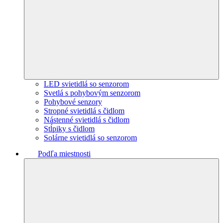
LED svietidlá so senzorom
Svetlá s pohybovým senzorom
Pohybové senzory
Stropné svietidlá s čidlom
Nástenné svietidlá s čidlom
Stĺpiky s čidlom
Solárne svietidlá so senzorom
Podľa miestnosti