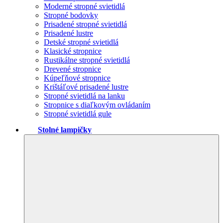
Moderné stropné svietidlá
Stropné bodovky
Prisadené stropné svietidlá
Prisadené lustre
Detské stropné svietidlá
Klasické stropnice
Rustikálne stropné svietidlá
Drevené stropnice
Kúpeľňové stropnice
Krištáľové prisadené lustre
Stropné svietidlá na lanku
Stropnice s diaľkovým ovládaním
Stropné svietidlá gule
Stolné lampičky