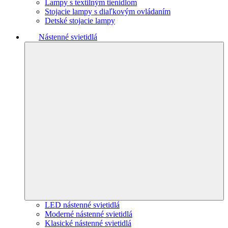
Lampy s textilným tienidlom
Stojacie lampy s diaľkovým ovládaním
Detské stojacie lampy
Nástenné svietidlá
LED nástenné svietidlá
Moderné nástenné svietidlá
Klasické nástenné svietidlá