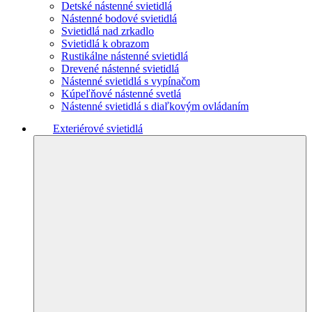
Detské nástenné svietidlá
Nástenné bodové svietidlá
Svietidlá nad zrkadlo
Svietidlá k obrazom
Rustikálne nástenné svietidlá
Drevené nástenné svietidlá
Nástenné svietidlá s vypínačom
Kúpeľňové nástenné svetlá
Nástenné svietidlá s diaľkovým ovládaním
Exteriérové svietidlá