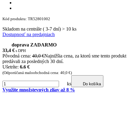
Kód produktu: TR52801002
Skladom na centrále ( 3-7 dní) > 10 ks
Dostupnosť na predajniach
doprava ZADARMO
33,4
€
s DPH
Pôvodná cena:
40,0 €
Najnižšia cena, za ktorú sme tento produkt
predávali za posledných 30 dní.
Ušetríte:
6.6 €
(Odporúčaná maloobchodná cena: 40,0 €)
ks
Do košíka
Využite množstevných zliav až 8 %