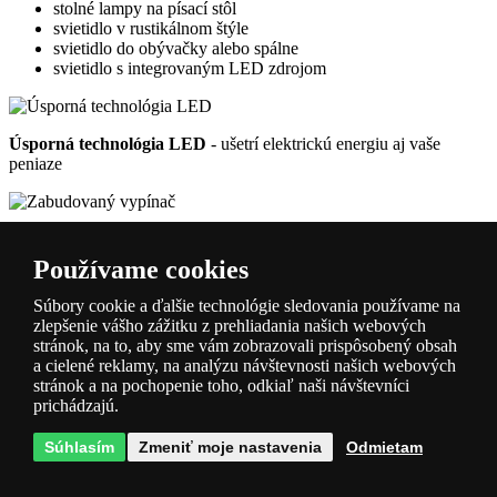
stolné lampy na písací stôl
svietidlo v rustikálnom štýle
svietidlo do obývačky alebo spálne
svietidlo s integrovaným LED zdrojom
Úsporná technológia LED
- ušetrí elektrickú energiu aj vaše
peniaze
Zabudovaný vypínač
- na svetle je zabudovaný vypínač, ktorý
umožňuje pohodlné ovládanie svetla
Používame cookies
Parametre produktu
Súbory cookie a ďalšie technológie sledovania používame na
zlepšenie vášho zážitku z prehliadania našich webových
stránok, na to, aby sme vám zobrazovali prispôsobený obsah
Dostupnosť
Skladom na centrále ( 3-7 dní)
a cielené reklamy, na analýzu návštevnosti našich webových
Farba
čierna
stránok a na pochopenie toho, odkiaľ naši návštevníci
Materiál
plast
prichádzajú.
Patice filtr
Integrovaný LED zdroj
Súhlasím
Zmeniť moje nastavenia
Odmietam
Zdroj súčasťou balenia
Áno (LED)
Krytie
IP20