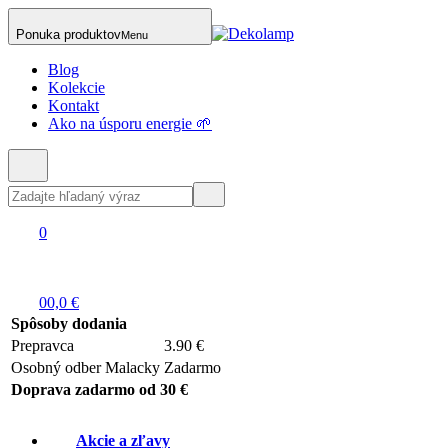
Ponuka produktov
Menu
Blog
Kolekcie
Kontakt
Ako na úsporu energie 🌱
0
0
0,0 €
Spôsoby dodania
Prepravca
3.90 €
Osobný odber Malacky
Zadarmo
Doprava zadarmo od 30 €
Akcie a zľavy