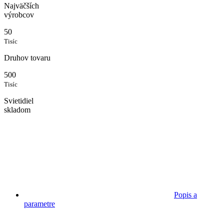
Najväčších
výrobcov
50
Tisíc
Druhov tovaru
500
Tisíc
Svietidiel
skladom
Popis a
parametre