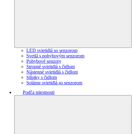
LED svietidlá so senzorom
Svetlá s pohybovým senzorom
Pohybové senzory
Stropné svietidlá s čidlom
Nástenné svietidlá s čidlom
Stĺpiky s čidlom
Solárne svietidlá so senzorom
Podľa miestnosti