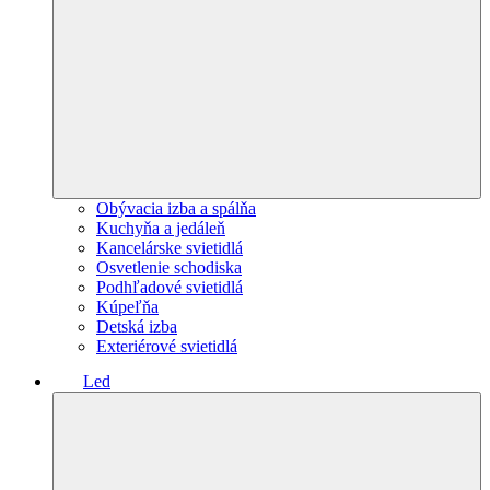
Obývacia izba a spálňa
Kuchyňa a jedáleň
Kancelárske svietidlá
Osvetlenie schodiska
Podhľadové svietidlá
Kúpeľňa
Detská izba
Exteriérové svietidlá
Led