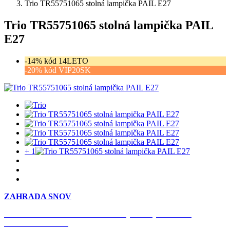
Trio TR55751065 stolná lampička PAIL E27
Trio TR55751065 stolná lampička PAIL
E27
-14% kód 14LETO
-20% kód VIP20SK
+ 1
ZAHRADA SNOV
Časovo obmedzená zľava 20 % na objednávky nad 400 €
s kódom: VIP20SK