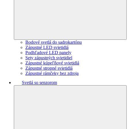
Bodové svetlá do sadrokartónu
Zápustné LED svietidlá
Podhľadové LED panely
Sety zápustných svietidiel
Zápustné kúpeľňové svietidlá
Zápustné stropné svietidlá
Zápustné rámčeky bez zdroja
Svetlá so senzorom