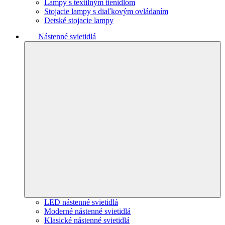
Lampy s textilným tienidlom
Stojacie lampy s diaľkovým ovládaním
Detské stojacie lampy
Nástenné svietidlá
LED nástenné svietidlá
Moderné nástenné svietidlá
Klasické nástenné svietidlá