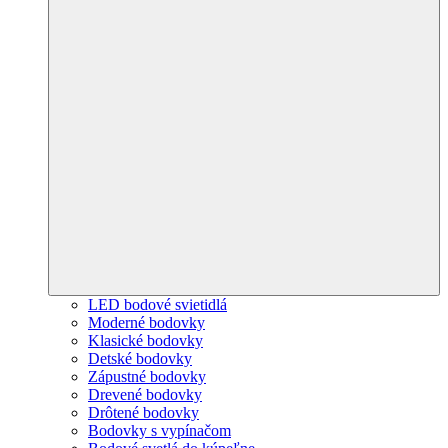
LED bodové svietidlá
Moderné bodovky
Klasické bodovky
Detské bodovky
Zápustné bodovky
Drevené bodovky
Drôtené bodovky
Bodovky s vypínačom