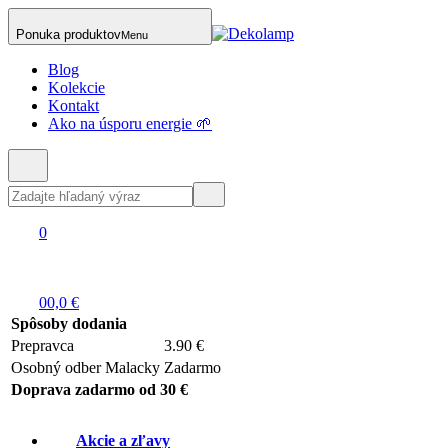
Ponuka produktov
Menu
Blog
Kolekcie
Kontakt
Ako na úsporu energie 🌱
0
0
0,0 €
Spôsoby dodania
Prepravca
3.90 €
Osobný odber Malacky
Zadarmo
Doprava zadarmo od 30 €
Akcie a zľavy