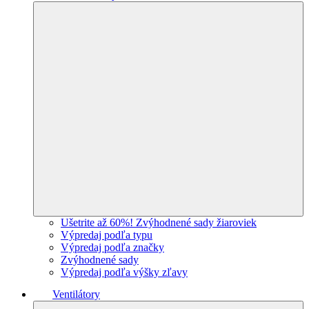
Ušetrite až 60%! Zvýhodnené sady žiaroviek
Výpredaj podľa typu
Výpredaj podľa značky
Zvýhodnené sady
Výpredaj podľa výšky zľavy
Ventilátory