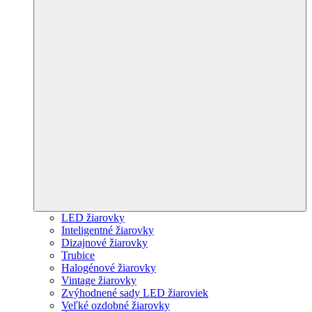
LED žiarovky
Inteligentné žiarovky
Dizajnové žiarovky
Trubice
Halogénové žiarovky
Vintage žiarovky
Zvýhodnené sady LED žiaroviek
Veľké ozdobné žiarovky