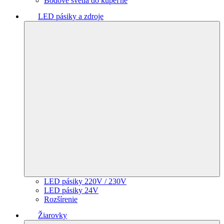
Bodové svetlá do kúpeľne
LED pásiky a zdroje
LED pásiky 220V / 230V
LED pásiky 24V
Rozšírenie
Žiarovky