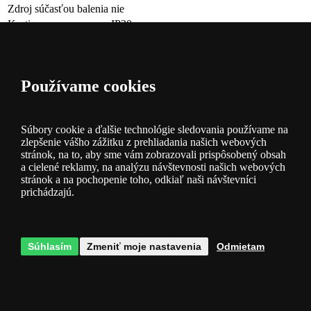
Zdroj súčasťou balenia
nie
Krytie
IP20
Max. príkon
10
Otázky k produktu
Používame cookies
V diskusii zatiaľ nie sú žiadne príspevky, buďte prví!
Meno (nepovinné):
E-mail:
Súbory cookie a ďalšie technológie sledovania používame na
zlepšenie vášho zážitku z prehliadania našich webových
Otázka
stránok, na to, aby sme vám zobrazovali prispôsobený obsah
Položiť otázku anonymne.
Súhlasím so
spracovaním osobných
a cielené reklamy, na analýzu návštevnosti našich webových
údajov
.
Podle zákona o ochraně osobních údajů je nutné udělit
stránok a na pochopenie toho, odkiaľ naši návštevníci
Souhlas se zpracováním osobních údajů. Požadované údaje
prichádzajú.
zpracováváme konkrétně za účelem zasílání odpovědi na váš email.
Souhlas lze vzít kdykoliv zpět, a to například zasláním e-mailu nebo
dopisu na kontaktní údaje společnosti.
Odoslať otázku
Súhlasím
Zmeniť moje nastavenia
Odmietam
Hodnotenie produktu
Celkové hodnotenie
Hodnotenie produktov zbierame od reálnych