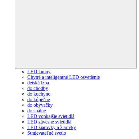
LED lampy
Chytré a inteligentné LED osvetlenie
detská izba
do chodby
do kuchyne
do kúpeľne
do obývačky
do spálne
LED vonkajšie svietidlá
LED závesné svietidlá
LED žiarovky a žiarivky
Stmievateľné svetlo