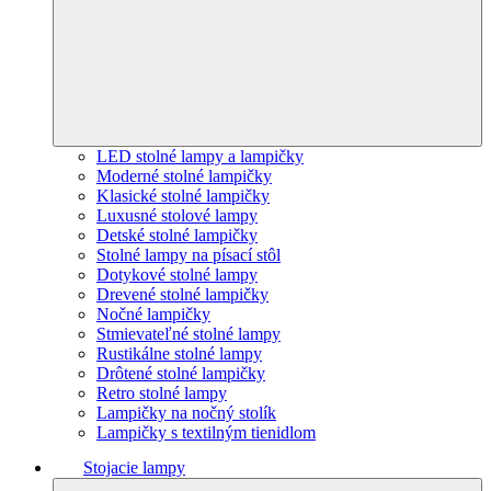
LED stolné lampy a lampičky
Moderné stolné lampičky
Klasické stolné lampičky
Luxusné stolové lampy
Detské stolné lampičky
Stolné lampy na písací stôl
Dotykové stolné lampy
Drevené stolné lampičky
Nočné lampičky
Stmievateľné stolné lampy
Rustikálne stolné lampy
Drôtené stolné lampičky
Retro stolné lampy
Lampičky na nočný stolík
Lampičky s textilným tienidlom
Stojacie lampy