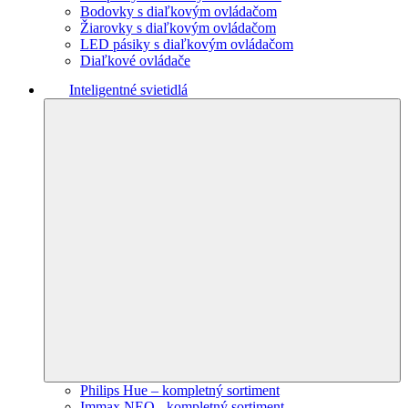
Bodovky s diaľkovým ovládačom
Žiarovky s diaľkovým ovládačom
LED pásiky s diaľkovým ovládačom
Diaľkové ovládače
Inteligentné svietidlá
Philips Hue – kompletný sortiment
Immax NEO - kompletný sortiment