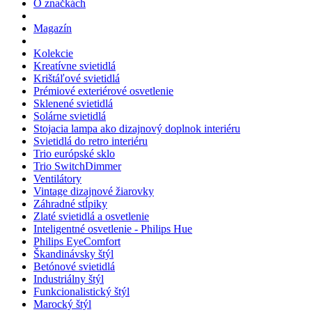
O značkách
Magazín
Kolekcie
Kreatívne svietidlá
Krištáľové svietidlá
Prémiové exteriérové osvetlenie
Sklenené svietidlá
Solárne svietidlá
Stojacia lampa ako dizajnový doplnok interiéru
Svietidlá do retro interiéru
Trio európské sklo
Trio SwitchDimmer
Ventilátory
Vintage dizajnové žiarovky
Záhradné stĺpiky
Zlaté svietidlá a osvetlenie
Inteligentné osvetlenie - Philips Hue
Philips EyeComfort
Škandinávsky štýl
Betónové svietidlá
Industriálny štýl
Funkcionalistický štýl
Marocký štýl