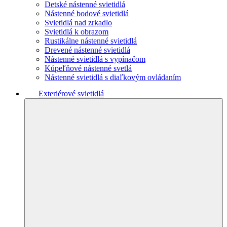
Detské nástenné svietidlá
Nástenné bodové svietidlá
Svietidlá nad zrkadlo
Svietidlá k obrazom
Rustikálne nástenné svietidlá
Drevené nástenné svietidlá
Nástenné svietidlá s vypínačom
Kúpeľňové nástenné svetlá
Nástenné svietidlá s diaľkovým ovládaním
Exteriérové svietidlá