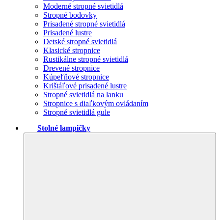
Moderné stropné svietidlá
Stropné bodovky
Prisadené stropné svietidlá
Prisadené lustre
Detské stropné svietidlá
Klasické stropnice
Rustikálne stropné svietidlá
Drevené stropnice
Kúpeľňové stropnice
Krištáľové prisadené lustre
Stropné svietidlá na lanku
Stropnice s diaľkovým ovládaním
Stropné svietidlá gule
Stolné lampičky