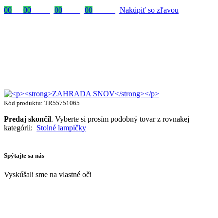
00
Dni
00
Hodiny
00
Minúty
00
Sekundy
Nakúpiť so zľavou
Kód produktu: TR55751065
Predaj skončil
. Vyberte si prosím podobný tovar z rovnakej
kategórii:
Stolné lampičky
Spýtajte sa nás
Vyskúšali sme na vlastné oči