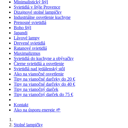
Minimalistický štýl
Svietidlá v štýle Provence
Dizajnové stolné lampičky
Industriálne osvetlenie kuchyne
Prenosné svietidlá
Boho štýl
Japandi
Lávové lampy
Drevené svietidlá
Ratanové svietidlá
Maximalizmus
Svietidlá do kuchyne a obývačky
Čierne svietidlá a osvetlenie
Svietidlá nad jedálenský stôl
Ako na vianočné osvetlenie
Tipy na vianočné darčeky do 20 €
Tipy na vianočné darčeky do 40 €
Tipy na vianočný darček
Tipy na vianočný darček do 75 €
Kontakt
Ako na úsporu energie 🌱
Stolné lampičky