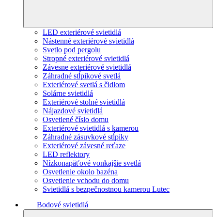
LED exteriérové svietidlá
Nástenné exteriérové svietidlá
Svetlo pod pergolu
Stropné exteriérové svietidlá
Závesne exteriérové svietidlá
Záhradné stĺpikové svetlá
Exteriérové svetlá s čidlom
Solárne svietidlá
Exteriérové stolné svietidlá
Nájazdové svietidlá
Osvetlené číslo domu
Exteriérové svietidlá s kamerou
Záhradné zásuvkové stĺpiky
Exteriérové závesné reťaze
LED reflektory
Nízkonapäťové vonkajšie svetlá
Osvetlenie okolo bazéna
Osvetlenie vchodu do domu
Svietidlá s bezpečnostnou kamerou Lutec
Bodové svietidlá