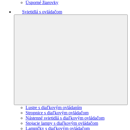
Úsporné žiarovky
Svietidlá s ovládačom
Lustre s diaľkovým ovládaním
Stropnice s diaľkovým ovládačom
Nástenné svietidlá s diaľkovým ovládačom
Stojacie lampy s diaľkovým ovládačom
Lampičky s diaľkovým ovládačom