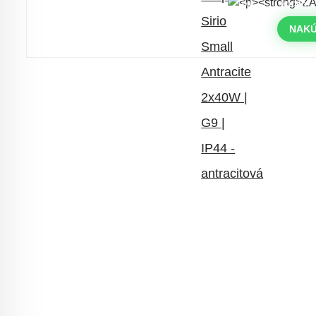
DNI
HODINY
Časovo obmedzená zľava 20 % na
objednávky nad 400 €
NAKÚ
s kódom: VIP20SK