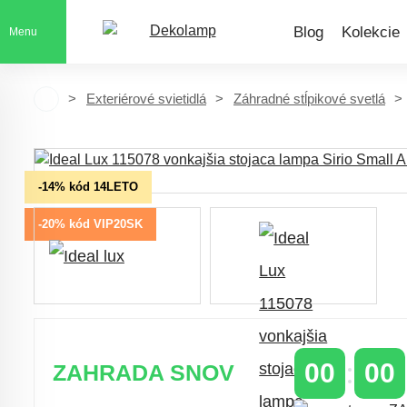
Blog
Kolekcie
Menu
Exteriérové svietidlá
Záhradné stĺpikové svetlá
-14% kód 14LETO
-20% kód VIP20SK
00
00
ZAHRADA SNOV