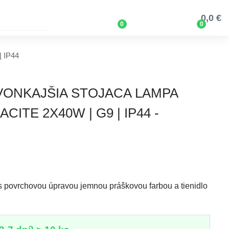
0,0 €
0
0
| IP44
 VONKAJŠIA STOJACA LAMPA
CITE 2X40W | G9 | IP44 -
 s povrchovou úpravou jemnou práškovou farbou a tienidlo