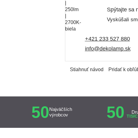
Spýtajte sa 
Vyskúšali sme
+421 233 527 880
info@dekolamp.sk
Stiahnuť návod
Pridať k obľ
50
50
Najväčších
Dr
výrobcov
TISÍC