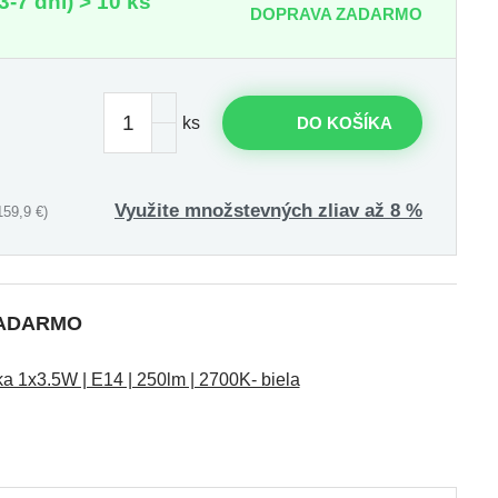
3-7 dní) > 10 ks
DOPRAVA ZADARMO
ks
DO KOŠÍKA
Využite množstevných zliav až 8 %
59,9 €)
 ZADARMO
 1x3.5W | E14 | 250lm | 2700K- biela