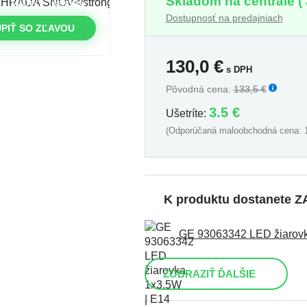
Skladom na centrále ( 
MINÚTY
SEKUNDY
Dostupnosť na predajniach
PIŤ SO ZĽAVOU
130,0
€
s DPH
Pôvodná cena:
133,5 €
3.5 €
Ušetríte:
(Odporúčaná maloobchodná cena: 1
K produktu dostanete
GE 93063342 LED žiarovka
ZOBRAZIŤ ĎALŠIE