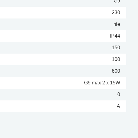
G9
230
nie
IP44
150
100
600
G9 max 2 x 15W
0
A