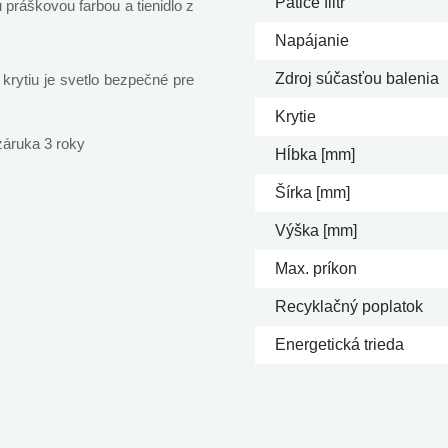
Patice filtr
práškovou farbou a tienidlo z
Napájanie
Zdroj súčasťou balenia
rytiu je svetlo bezpečné pre
Krytie
záruka 3 roky
Hĺbka [mm]
Šírka [mm]
Výška [mm]
Max. príkon
Recyklačný poplatok
Energetická trieda