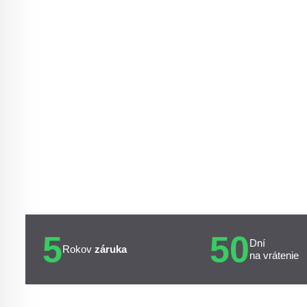
5
50
Dní
Rokov
záruka
na vrátenie