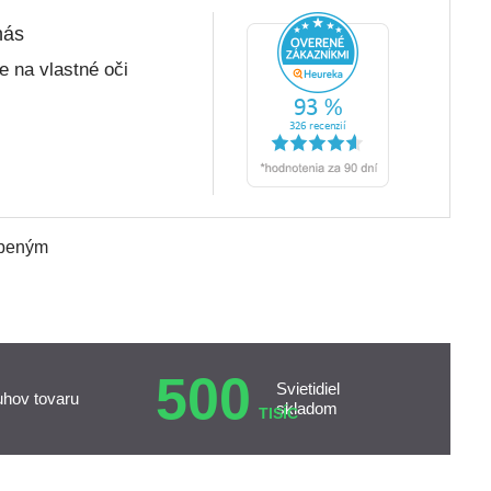
nás
 na vlastné oči
úbeným
500
Svietidiel
uhov tovaru
skladom
TISÍC