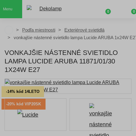
Menu
0
0
Podľa miestnosti
Exteriérové svietidlá
vonkajšie nástenné svietidlo lampa Lucide ARUBA 1x24W E2
VONKAJŠIE NÁSTENNÉ SVIETIDLO
LAMPA LUCIDE ARUBA 11871/01/30
1X24W E27
-14% kód 14LETO
-20% kód VIP20SK