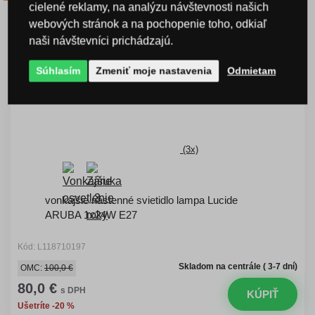
cielené reklamy, na analýzu návštevnosti našich
webových stránok a na pochopenie toho, odkiaľ
naši návštevníci prichádzajú.
Súhlasím
Zmeniť moje nastavenia
Odmietam
(3x)
vonkajšie nástenné svietidlo lampa Lucide
ARUBA 1x24W E27
Kód: L118710197
Skladom na centrále ( 3-7 dní)
OMC:
100,0 €
80,0 €
s DPH
KÚPIŤ
Ušetríte -20 %