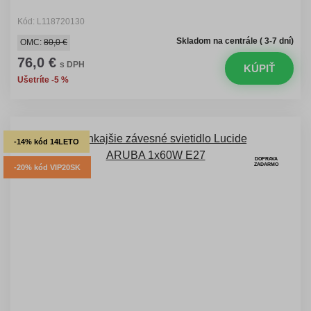
Kód: L118720130
Skladom na centrále ( 3-7 dní)
OMC:
80,0 €
76,0 €
s DPH
KÚPIŤ
Ušetríte -5 %
-14% kód 14LETO
DOPRAVA
ZADARMO
-20% kód VIP20SK