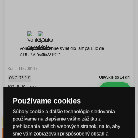
vonkajšie nástenné svietidlo lampa Lucide
ARUBA 1x60W E27
Kód: L118700197
Obvykle do 14 dní
OMC:
76,0 €
60,8 €
s DPH
KÚPIŤ
Ušetríte -20 %
Používame cookies
Súbory cookie a ďalšie technológie sledovania
používame na zlepšenie vášho zážitku z
-14% kód 14LETO
prehliadania našich webových stránok, na to, aby
DOPRAVA
sme vám zobrazovali prispôsobený obsah a
ZADARMO
-20% kód VIP20SK