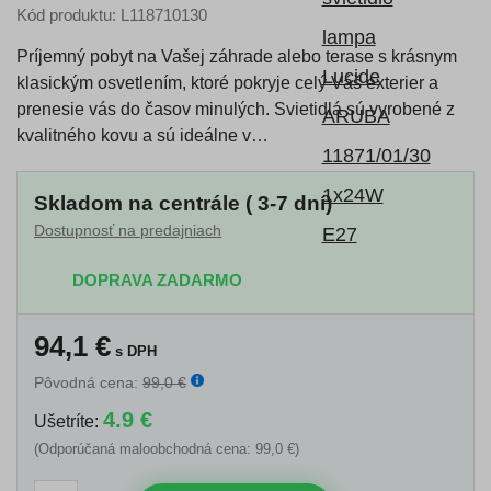
Kód produktu: L118710130
Príjemný pobyt na Vašej záhrade alebo terase s krásnym
klasickým osvetlením, ktoré pokryje celý Váš exterier a
prenesie vás do časov minulých. Svietidlá sú vyrobené z
kvalitného kovu a sú ideálne v…
Skladom na centrále ( 3-7 dní)
Dostupnosť na predajniach
DOPRAVA ZADARMO
94,1
€
s DPH
Pôvodná cena:
99,0 €
4.9 €
Ušetríte:
(Odporúčaná maloobchodná cena: 99,0 €)