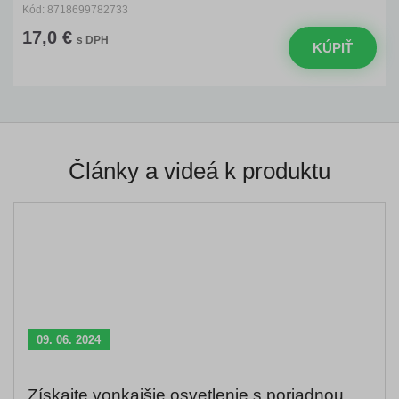
Kód: 8718699782733
17,0 €
s DPH
KÚPIŤ
Články a videá k produktu
09. 06. 2024
Získajte vonkajšie osvetlenie s poriadnou