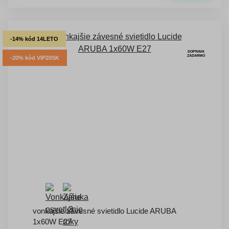
-14% kód 14LETO
DOPRAVA
ZADARMO
-20% kód VIP20SK
vonkajšie závesné svietidlo Lucide ARUBA
1x60W E27