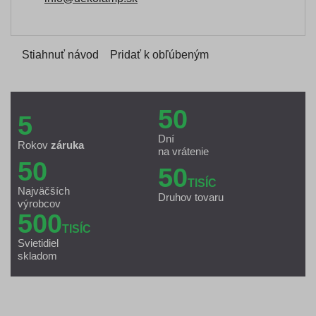
Stiahnuť návod
Pridať k obľúbeným
50
5
Dní
Rokov
záruka
na vrátenie
50
50
TISÍC
Najväčších
Druhov tovaru
výrobcov
500
TISÍC
Svietidiel
skladom