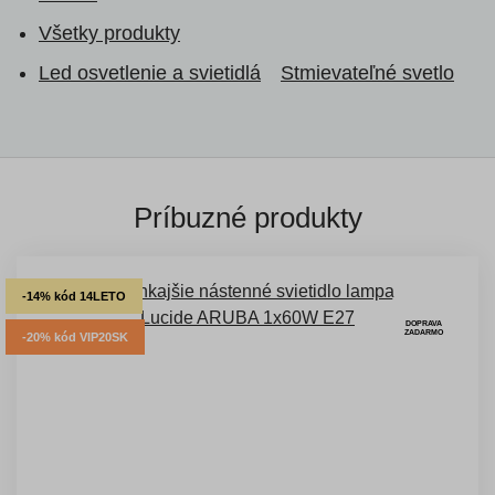
Všetky produkty
Led osvetlenie a svietidlá
Stmievateľné svetlo
Príbuzné produkty
-14% kód 14LETO
DOPRAVA
ZADARMO
-20% kód VIP20SK