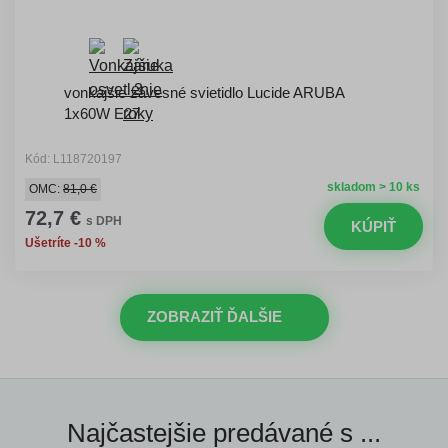
vonkajšie závesné svietidlo Lucide ARUBA
1x60W E27
Kód: L118720197
skladom > 10 ks
OMC:
81,0 €
72,7 €
s DPH
KÚPIŤ
Ušetríte -10 %
ZOBRAZIŤ ĎALŠIE
Najčastejšie predávané s ...