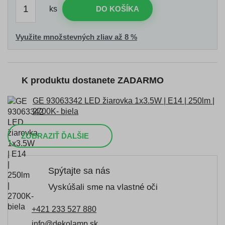
ks
DO KOŠÍKA
Využite množstevných zliav až 8 %
K produktu dostanete ZADARMO
GE 93063342 LED žiarovka 1x3.5W | E14 | 250lm |
2700K- biela
ZOBRAZIŤ ĎALŠIE
Spýtajte sa nás
Vyskúšali sme na vlastné oči
+421 233 527 880
info@dekolamp.sk