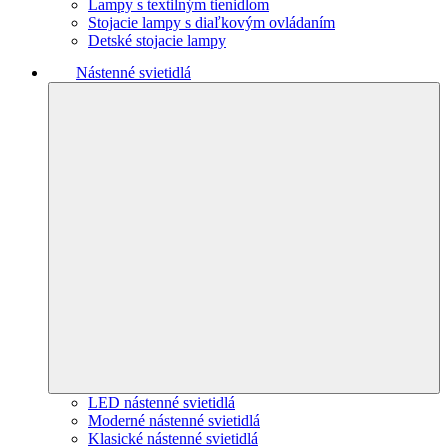
Lampy s textilným tienidlom
Stojacie lampy s diaľkovým ovládaním
Detské stojacie lampy
Nástenné svietidlá
LED nástenné svietidlá
Moderné nástenné svietidlá
Klasické nástenné svietidlá