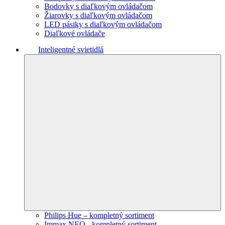
Bodovky s diaľkovým ovládačom
Žiarovky s diaľkovým ovládačom
LED pásiky s diaľkovým ovládačom
Diaľkové ovládače
Inteligentné svietidlá
Philips Hue – kompletný sortiment
Immax NEO - kompletný sortiment