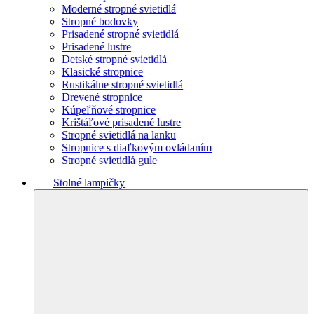
Moderné stropné svietidlá
Stropné bodovky
Prisadené stropné svietidlá
Prisadené lustre
Detské stropné svietidlá
Klasické stropnice
Rustikálne stropné svietidlá
Drevené stropnice
Kúpeľňové stropnice
Krištáľové prisadené lustre
Stropné svietidlá na lanku
Stropnice s diaľkovým ovládaním
Stropné svietidlá gule
Stolné lampičky