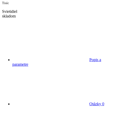
Tisíc
Svietidiel
skladom
Popis a
parametre
Otázky
0