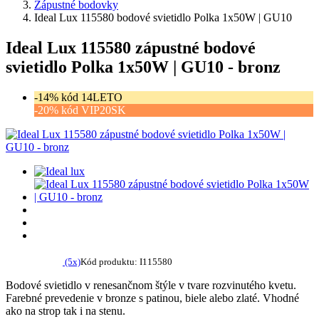
Zápustné bodovky
Ideal Lux 115580 bodové svietidlo Polka 1x50W | GU10
Ideal Lux 115580 zápustné bodové
svietidlo Polka 1x50W | GU10 - bronz
-14% kód 14LETO
-20% kód VIP20SK
(5x)
Kód produktu: I115580
Bodové svietidlo v renesančnom štýle v tvare rozvinutého kvetu.
Farebné prevedenie v bronze s patinou, biele alebo zlaté. Vhodné
ako na strop tak i na stenu.