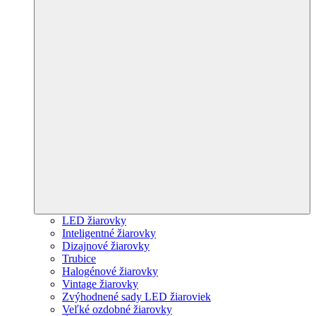
LED žiarovky
Inteligentné žiarovky
Dizajnové žiarovky
Trubice
Halogénové žiarovky
Vintage žiarovky
Zvýhodnené sady LED žiaroviek
Veľké ozdobné žiarovky