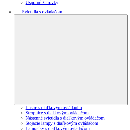
Úsporné žiarovky
Svietidlá s ovládačom
Lustre s diaľkovým ovládaním
Stropnice s diaľkovým ovládačom
Nástenné svietidlá s diaľkovým ovládačom
Stojacie lampy s diaľkovým ovládačom
Lampičky s diaľkovým ovládačom