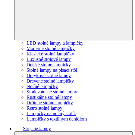
LED stolné lampy a lampičky
Moderné stolné lampičky
Klasické stolné lampičky
Luxusné stolové lampy
Detské stolné lampičky
Stolné lampy na písací stôl
Dotykové stolné lampy
Drevené stolné lampičky
Nočné lampičky
Stmievateľné stolné lampy
Rustikálne stolné lampy
Drôtené stolné lampičky
Retro stolné lampy
Lampičky na nočný stolík
Lampičky s textilným tienidlom
Stojacie lampy