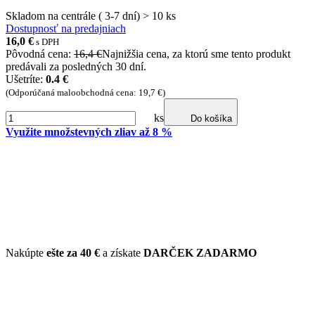
Skladom na centrále ( 3-7 dní) > 10 ks
Dostupnosť na predajniach
16,0
€
s DPH
Pôvodná cena:
16,4 €
Najnižšia cena, za ktorú sme tento produkt
predávali za posledných 30 dní.
Ušetríte:
0.4 €
(Odporúčaná maloobchodná cena: 19,7 €)
ks
Do košíka
Využite množstevných zliav až 8 %
Nakúpte
ešte za
40 €
a získate
DARČEK ZADARMO