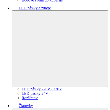
Bodové svetlá do kúpeľne
LED pásiky a zdroje
LED pásiky 220V / 230V
LED pásiky 24V
Rozšírenie
Žiarovky