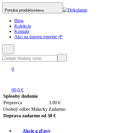
Ponuka produktov
Menu
Blog
Kolekcie
Kontakt
Ako na úsporu energie 🌱
0
0
0,0 €
Spôsoby dodania
Prepravca
3.90 €
Osobný odber Malacky
Zadarmo
Doprava zadarmo od 30 €
Akcie a zľavy