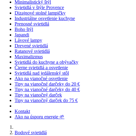
Minimalistický štýl
Svietidlá v štýle Provence
Dizajnové stolné lampičky
Industriálne osvetlenie kuchyne
Prenosné svietidlá
Boho štýl
Japandi
Lávové lampy
Drevené svietidlá
Ratanové svietidlá
Maximalizmus
Svietidlá do kuchyne a obývačky
Čierne svietidlá a osvetlenie
Svietidlá nad jedálenský stôl
Ako na vianočné osvetlenie
Tipy na vianočné darčeky do 20 €
Tipy na vianočné darčeky do 40 €
Tipy na vianočný darček
Tipy na vianočný darček do 75 €
Kontakt
Ako na úsporu energie 🌱
Bodové svietidlá