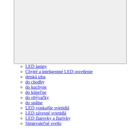
LED lampy
Chytré a inteligentné LED osvetlenie
detská izba
do chodby
do kuchyne
do kúpeľne
do obývačky
do spálne
LED vonkajšie svietidlá
LED závesné svietidlá
LED žiarovky a žiarivky
Stmievateľné svetlo