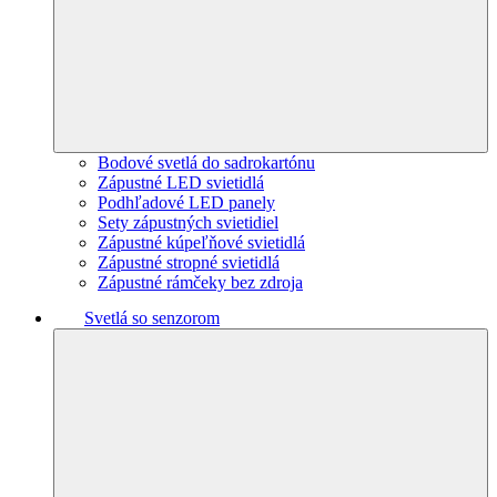
Bodové svetlá do sadrokartónu
Zápustné LED svietidlá
Podhľadové LED panely
Sety zápustných svietidiel
Zápustné kúpeľňové svietidlá
Zápustné stropné svietidlá
Zápustné rámčeky bez zdroja
Svetlá so senzorom