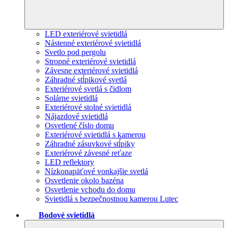
LED exteriérové svietidlá
Nástenné exteriérové svietidlá
Svetlo pod pergolu
Stropné exteriérové svietidlá
Závesne exteriérové svietidlá
Záhradné stĺpikové svetlá
Exteriérové svetlá s čidlom
Solárne svietidlá
Exteriérové stolné svietidlá
Nájazdové svietidlá
Osvetlené číslo domu
Exteriérové svietidlá s kamerou
Záhradné zásuvkové stĺpiky
Exteriérové závesné reťaze
LED reflektory
Nízkonapäťové vonkajšie svetlá
Osvetlenie okolo bazéna
Osvetlenie vchodu do domu
Svietidlá s bezpečnostnou kamerou Lutec
Bodové svietidlá