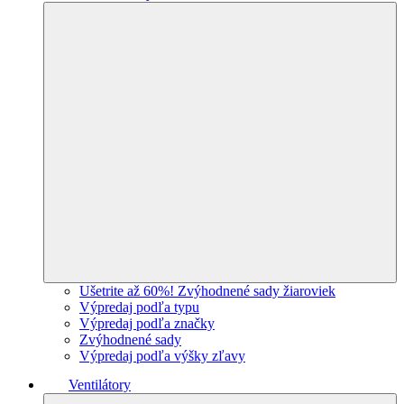
Ušetrite až 60%! Zvýhodnené sady žiaroviek
Výpredaj podľa typu
Výpredaj podľa značky
Zvýhodnené sady
Výpredaj podľa výšky zľavy
Ventilátory