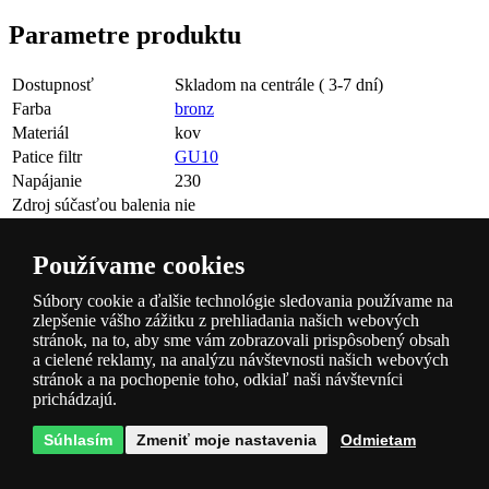
Parametre produktu
Dostupnosť
Skladom na centrále ( 3-7 dní)
Farba
bronz
Materiál
kov
Patice filtr
GU10
Napájanie
230
Zdroj súčasťou balenia
nie
Krytie
IP20
Šírka [mm]
140
Používame cookies
Výška [mm]
150
Max. príkon
GU10 max 1 x 50W
Súbory cookie a ďalšie technológie sledovania používame na
zlepšenie vášho zážitku z prehliadania našich webových
Recyklačný poplatok
0
stránok, na to, aby sme vám zobrazovali prispôsobený obsah
a cielené reklamy, na analýzu návštevnosti našich webových
Otázky k produktu
stránok a na pochopenie toho, odkiaľ naši návštevníci
prichádzajú.
V diskusii zatiaľ nie sú žiadne príspevky, buďte prví!
Súhlasím
Zmeniť moje nastavenia
Odmietam
Meno (nepovinné):
E-mail:
Otázka