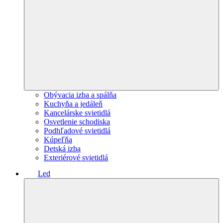
Obývacia izba a spálňa
Kuchyňa a jedáleň
Kancelárske svietidlá
Osvetlenie schodiska
Podhľadové svietidlá
Kúpeľňa
Detská izba
Exteriérové svietidlá
Led