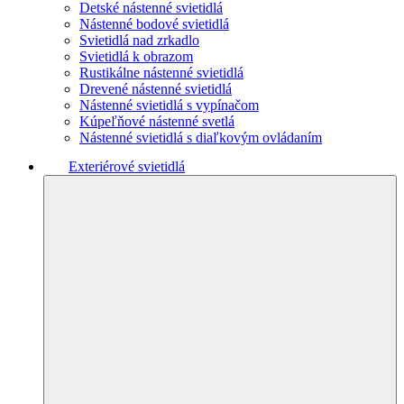
Detské nástenné svietidlá
Nástenné bodové svietidlá
Svietidlá nad zrkadlo
Svietidlá k obrazom
Rustikálne nástenné svietidlá
Drevené nástenné svietidlá
Nástenné svietidlá s vypínačom
Kúpeľňové nástenné svetlá
Nástenné svietidlá s diaľkovým ovládaním
Exteriérové svietidlá