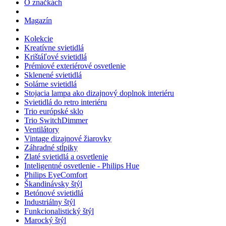
O značkách
Magazín
Kolekcie
Kreatívne svietidlá
Krištáľové svietidlá
Prémiové exteriérové osvetlenie
Sklenené svietidlá
Solárne svietidlá
Stojacia lampa ako dizajnový doplnok interiéru
Svietidlá do retro interiéru
Trio európské sklo
Trio SwitchDimmer
Ventilátory
Vintage dizajnové žiarovky
Záhradné stĺpiky
Zlaté svietidlá a osvetlenie
Inteligentné osvetlenie - Philips Hue
Philips EyeComfort
Škandinávsky štýl
Betónové svietidlá
Industriálny štýl
Funkcionalistický štýl
Marocký štýl