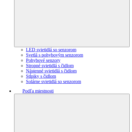
LED svietidlá so senzorom
Svetlá s pohybovým senzorom
Pohybové senzory
Stropné svietidlá s čidlom
Nástenné svietidlá s čidlom
Stĺpiky s čidlom
Solárne svietidlá so senzorom
Podľa miestnosti