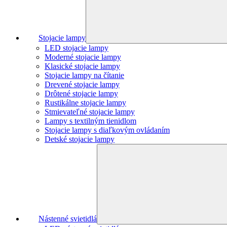
Stojacie lampy
LED stojacie lampy
Moderné stojacie lampy
Klasické stojacie lampy
Stojacie lampy na čítanie
Drevené stojacie lampy
Drôtené stojacie lampy
Rustikálne stojacie lampy
Stmievateľné stojacie lampy
Lampy s textilným tienidlom
Stojacie lampy s diaľkovým ovládaním
Detské stojacie lampy
Nástenné svietidlá