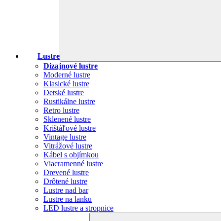
Lustre
Dizajnové lustre
Moderné lustre
Klasické lustre
Detské lustre
Rustikálne lustre
Retro lustre
Sklenené lustre
Krištáľové lustre
Vintage lustre
Vitrážové lustre
Kábel s objímkou
Viacramenné lustre
Drevené lustre
Drôtené lustre
Lustre nad bar
Lustre na lanku
LED lustre a stropnice