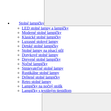
Stolné lampičky
LED stolné lampy a lampičky
Moderné stolné lampičky
Klasické stolné lampičky
Luxusné stolové lampy
Detské stolné lampičky
Stolné lampy na písací stôl
Dotykové stolné lampy
Drevené stolné lampičky
Nočné lampičky
Stmievateľné stolné lampy
Rustikálne stolné lampy
Drôtené stolné lampičky
Retro stolné lampy
Lampičky na nočný stolík
Lampičky s textilným tienidlom