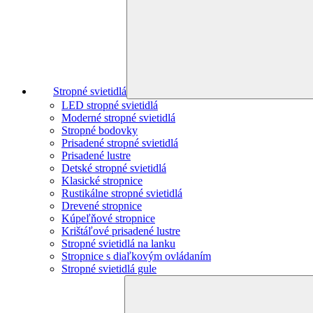
Stropné svietidlá
LED stropné svietidlá
Moderné stropné svietidlá
Stropné bodovky
Prisadené stropné svietidlá
Prisadené lustre
Detské stropné svietidlá
Klasické stropnice
Rustikálne stropné svietidlá
Drevené stropnice
Kúpeľňové stropnice
Krištáľové prisadené lustre
Stropné svietidlá na lanku
Stropnice s diaľkovým ovládaním
Stropné svietidlá gule