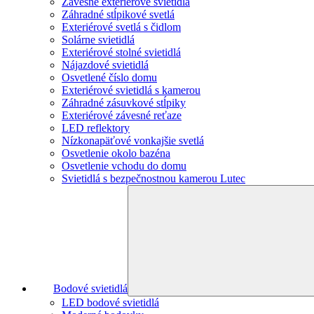
Závesne exteriérové svietidlá
Záhradné stĺpikové svetlá
Exteriérové svetlá s čidlom
Solárne svietidlá
Exteriérové stolné svietidlá
Nájazdové svietidlá
Osvetlené číslo domu
Exteriérové svietidlá s kamerou
Záhradné zásuvkové stĺpiky
Exteriérové závesné reťaze
LED reflektory
Nízkonapäťové vonkajšie svetlá
Osvetlenie okolo bazéna
Osvetlenie vchodu do domu
Svietidlá s bezpečnostnou kamerou Lutec
Bodové svietidlá
LED bodové svietidlá