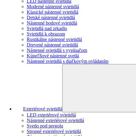
LED nástenné svietidlá
Moderné nástenné svietidlá
Klasické nástenné svietidlá
Detské nástenné svietidlá
Nástenné bodové svietidlá
Svietidlá nad zrkadlo
Svietidlá k obrazom
Rustikálne nástenné svietidlá
Drevené nástenné svietidlá
Nástenné svietidlá s vypínačom
Kúpeľňové nástenné svetlá
Nástenné svietidlá s diaľkovým ovládaním
Exteriérové svietidlá
LED exteriérové svietidlá
Nástenné exteriérové svietidlá
Svetlo pod pergolu
Stropné exteriérové svietidlá