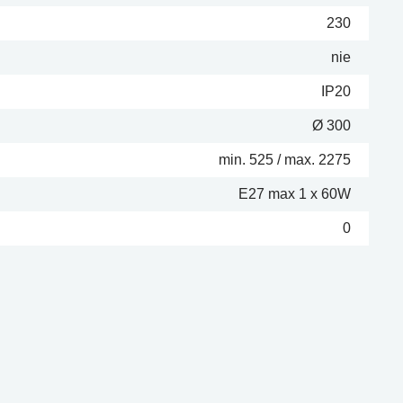
230
nie
IP20
Ø 300
min. 525 / max. 2275
E27 max 1 x 60W
0