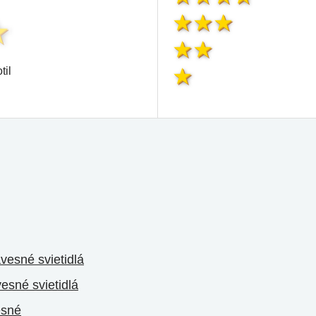
til
ávesné svietidlá
esné svietidlá
esné