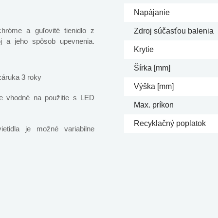
Napájanie
hróme a guľovité tienidlo z
Zdroj súčasťou balenia
oj a jeho spôsob upevnenia.
Krytie
Šírka [mm]
záruka 3 roky
Výška [mm]
je vhodné na použitie s LED
Max. príkon
Recyklačný poplatok
tidla je možné variabilne