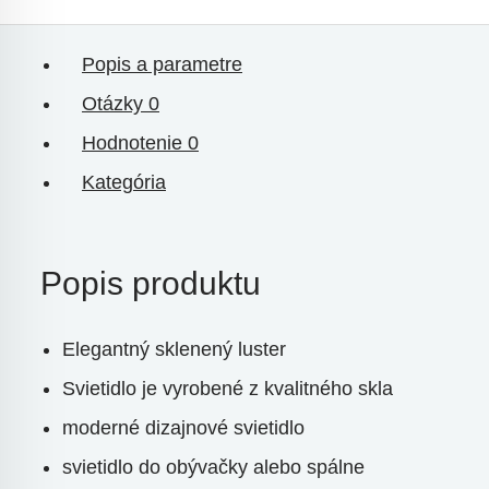
Popis a parametre
Otázky
0
Hodnotenie
0
Kategória
Popis produktu
Elegantný sklenený luster
Svietidlo je vyrobené z kvalitného skla
moderné dizajnové svietidlo
svietidlo do obývačky alebo spálne