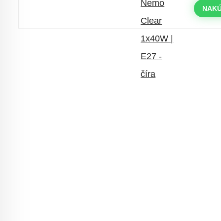
objednávky nad 400 €
NAKÚ
s kódom: VIP20SK