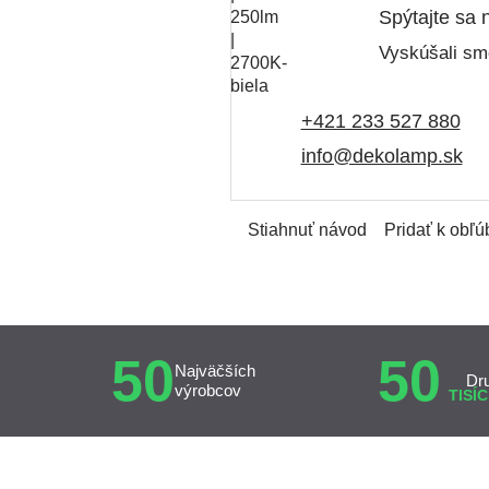
Spýtajte sa 
Vyskúšali sme
+421 233 527 880
info@dekolamp.sk
Stiahnuť návod
Pridať k obľ
50
50
Najväčších
Dr
výrobcov
TISÍC