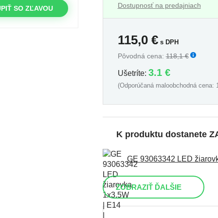
Dostupnosť na predajniach
PIŤ SO ZĽAVOU
115,0
€
s DPH
Pôvodná cena:
118,1 €
3.1 €
Ušetríte:
(Odporúčaná maloobchodná cena: 1
K produktu dostanete
GE 93063342 LED žiarovka
ZOBRAZIŤ ĎALŠIE