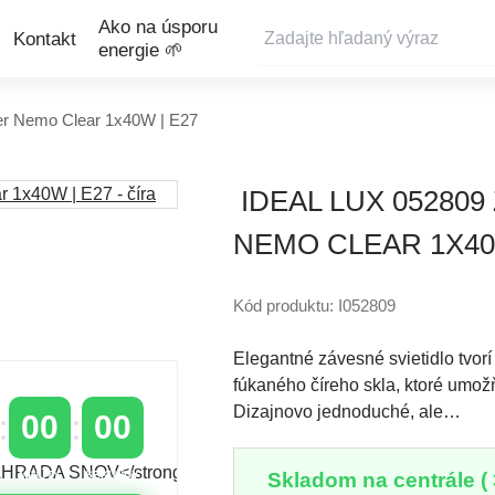
Ako na úsporu
Kontakt
energie 🌱
ter Nemo Clear 1x40W | E27
IDEAL LUX 05280
NEMO CLEAR 1X40W
Kód produktu: I052809
Elegantné závesné svietidlo tvorí
fúkaného číreho skla, ktoré umožň
Dizajnovo jednoduché, ale…
00
00
Skladom na centrále ( 
MINÚTY
SEKUNDY