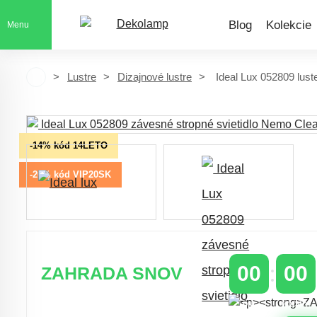
Blog
Kolekcie
Menu
Lustre
Dizajnové lustre
Ideal Lux 052809 lus
-14% kód 14LETO
-20% kód VIP20SK
00
00
ZAHRADA SNOV
DNI
HODINY
Časovo obmedzená zľava 20 % na