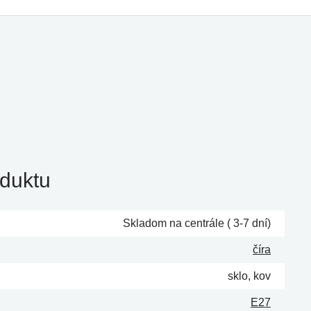
duktu
Skladom na centrále ( 3-7 dní)
číra
sklo, kov
E27