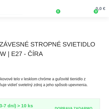
0,0 €
0
0
9 ZÁVESNÉ STROPNÉ SVIETIDLO
 | E27 - ČÍRA
 kovové telo v lesklom chróme a guľovité tienidlo z
uje vidieť svetelný zdroj a jeho spôsob upevnenia.
3-7 dní) > 10 ks
DOPRAVA ZADARMO