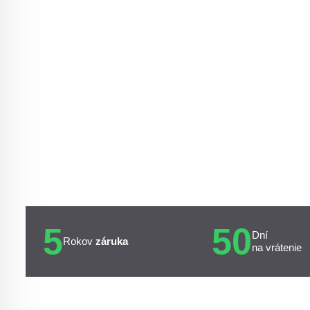
5
50
Dní
Rokov
záruka
na vrátenie