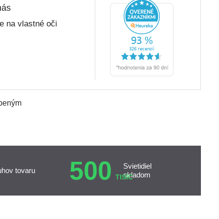
nás
 na vlastné oči
úbeným
500
Svietidiel
uhov tovaru
skladom
TISÍC