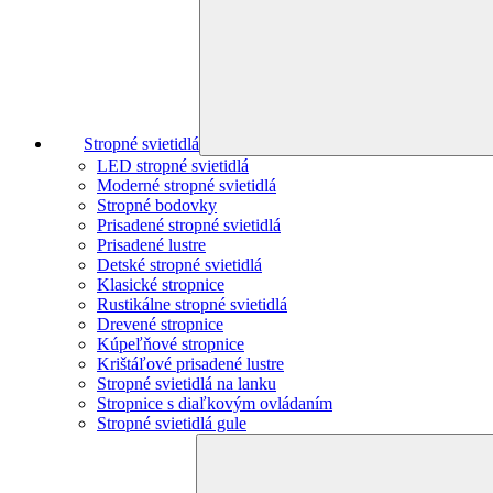
Stropné svietidlá
LED stropné svietidlá
Moderné stropné svietidlá
Stropné bodovky
Prisadené stropné svietidlá
Prisadené lustre
Detské stropné svietidlá
Klasické stropnice
Rustikálne stropné svietidlá
Drevené stropnice
Kúpeľňové stropnice
Krištáľové prisadené lustre
Stropné svietidlá na lanku
Stropnice s diaľkovým ovládaním
Stropné svietidlá gule