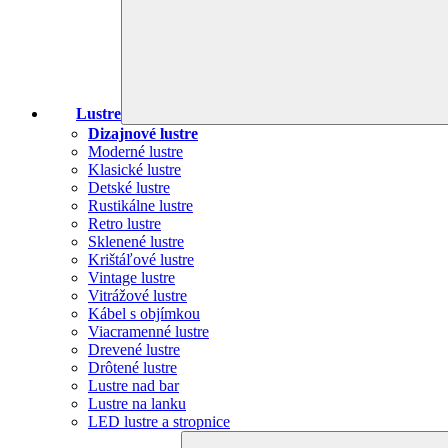
Lustre
Dizajnové lustre
Moderné lustre
Klasické lustre
Detské lustre
Rustikálne lustre
Retro lustre
Sklenené lustre
Krištáľové lustre
Vintage lustre
Vitrážové lustre
Kábel s objímkou
Viacramenné lustre
Drevené lustre
Drôtené lustre
Lustre nad bar
Lustre na lanku
LED lustre a stropnice