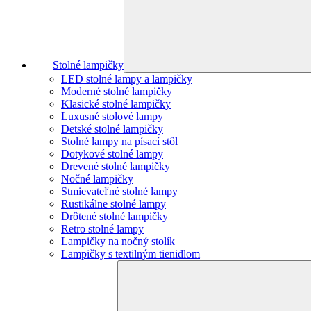
Stolné lampičky
LED stolné lampy a lampičky
Moderné stolné lampičky
Klasické stolné lampičky
Luxusné stolové lampy
Detské stolné lampičky
Stolné lampy na písací stôl
Dotykové stolné lampy
Drevené stolné lampičky
Nočné lampičky
Stmievateľné stolné lampy
Rustikálne stolné lampy
Drôtené stolné lampičky
Retro stolné lampy
Lampičky na nočný stolík
Lampičky s textilným tienidlom