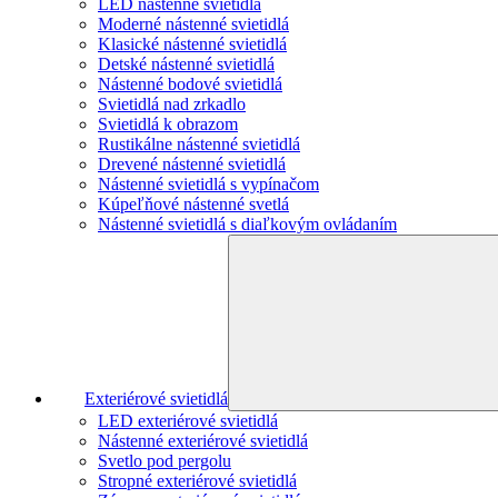
LED nástenné svietidlá
Moderné nástenné svietidlá
Klasické nástenné svietidlá
Detské nástenné svietidlá
Nástenné bodové svietidlá
Svietidlá nad zrkadlo
Svietidlá k obrazom
Rustikálne nástenné svietidlá
Drevené nástenné svietidlá
Nástenné svietidlá s vypínačom
Kúpeľňové nástenné svetlá
Nástenné svietidlá s diaľkovým ovládaním
Exteriérové svietidlá
LED exteriérové svietidlá
Nástenné exteriérové svietidlá
Svetlo pod pergolu
Stropné exteriérové svietidlá