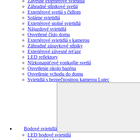
Závesne exteriérové svietidlá
Záhradné stĺpikové svetlá
Exteriérové svetlá s čidlom
Solárne svietidlá
Exteriérové stolné svietidlá
Nájazdové svietidlá
Osvetlené číslo domu
Exteriérové svietidlá s kamerou
Záhradné zásuvkové stĺpiky
Exteriérové závesné reťaze
LED reflektory
Nízkonapäťové vonkajšie svetlá
Osvetlenie okolo bazéna
Osvetlenie vchodu do domu
Svietidlá s bezpečnostnou kamerou Lutec
Bodové svietidlá
LED bodové svietidlá