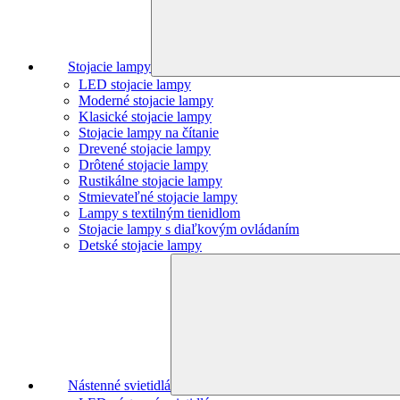
Stojacie lampy
LED stojacie lampy
Moderné stojacie lampy
Klasické stojacie lampy
Stojacie lampy na čítanie
Drevené stojacie lampy
Drôtené stojacie lampy
Rustikálne stojacie lampy
Stmievateľné stojacie lampy
Lampy s textilným tienidlom
Stojacie lampy s diaľkovým ovládaním
Detské stojacie lampy
Nástenné svietidlá