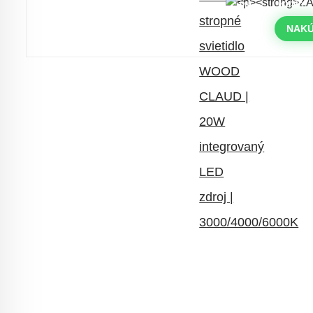
DNI
HODINY
Časovo obmedzená zľava 20 % na
objednávky nad 400 €
NAKÚ
s kódom: VIP20SK