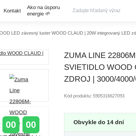
Ako na úsporu
Kontakt
energie 🌱
OD LED závesný luster WOOD CLAUD | 20W integrovaný LED zdro
ZUMA LINE 22806
SVIETIDLO WOOD 
ZDROJ | 3000/4000
Kód produktu: 5905316627093
Obvykle do 14 dní
00
00