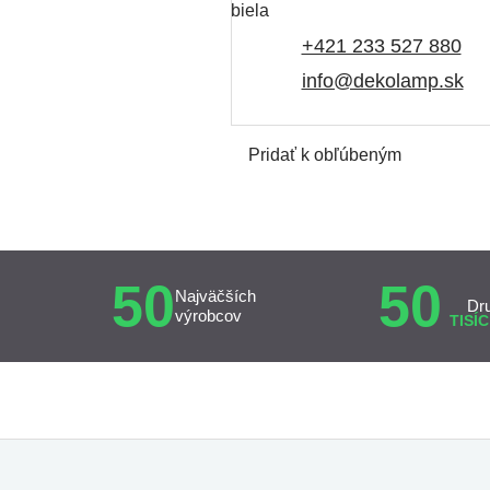
+421 233 527 880
info@dekolamp.sk
Pridať k obľúbeným
50
50
Najväčších
Dr
výrobcov
TISÍC