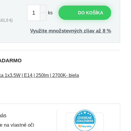
ks
DO KOŠÍKA
61,0 €)
Využite množstevných zliav až 8 %
 ZADARMO
 1x3.5W | E14 | 250lm | 2700K- biela
nás
 na vlastné oči