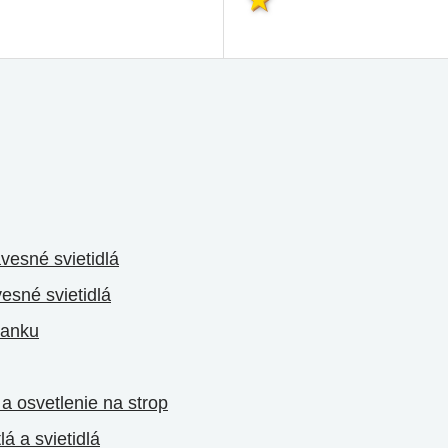
ávesné svietidlá
esné svietidlá
lanku
 a osvetlenie na strop
á a svietidlá