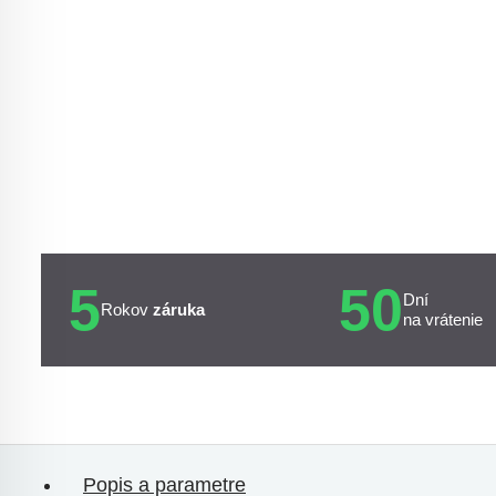
5
50
Dní
Rokov
záruka
na vrátenie
Popis a parametre