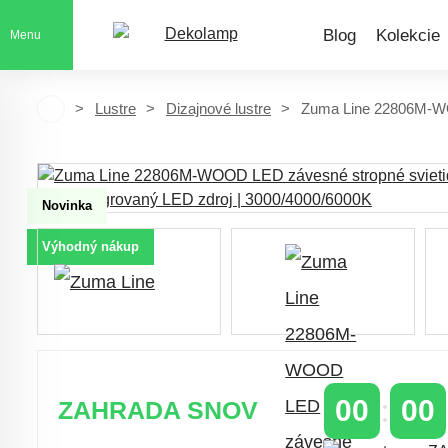
Blog
Kolekcie
Menu
Lustre
Dizajnové lustre
Zuma Line 22806M-WO
Novinka
Výhodný nákup
00
00
ZAHRADA SNOV