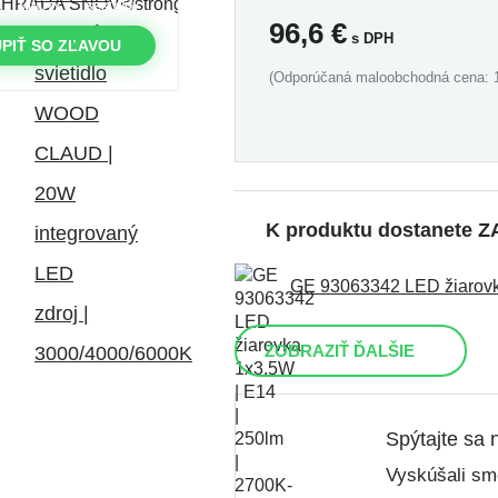
MINÚTY
SEKUNDY
96,6
€
s DPH
PIŤ SO ZĽAVOU
(Odporúčaná maloobchodná cena: 1
K produktu dostanete
GE 93063342 LED žiarovka
ZOBRAZIŤ ĎALŠIE
Spýtajte sa 
Vyskúšali sme