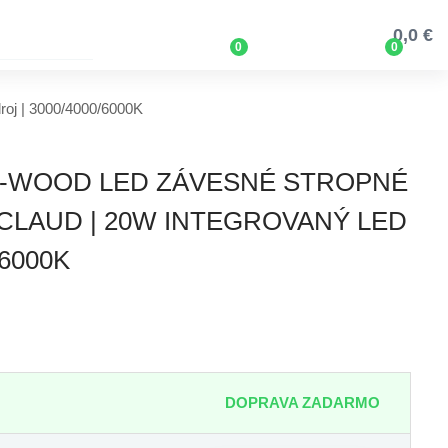
0,0 €
0
0
j | 3000/4000/6000K
M-WOOD LED ZÁVESNÉ STROPNÉ
CLAUD | 20W INTEGROVANÝ LED
/6000K
DOPRAVA ZADARMO