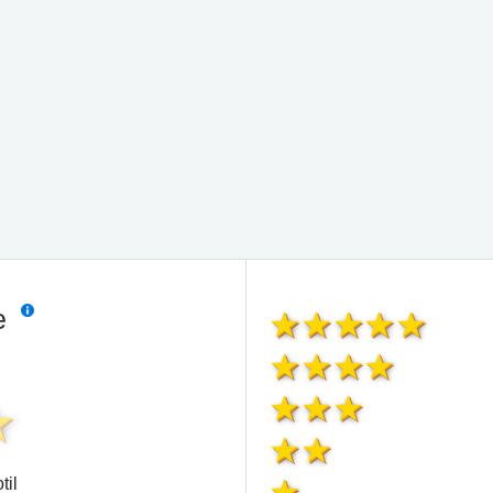
ie
til