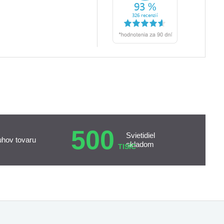
500
Svietidiel
uhov tovaru
skladom
TISÍC