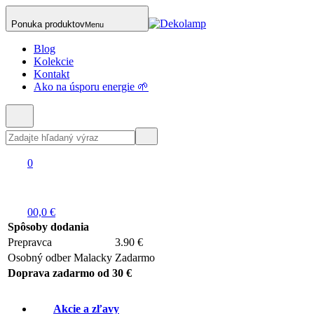
Ponuka produktov
Menu
Blog
Kolekcie
Kontakt
Ako na úsporu energie 🌱
0
0
0,0 €
Spôsoby dodania
Prepravca
3.90 €
Osobný odber Malacky
Zadarmo
Doprava zadarmo od 30 €
Akcie a zľavy