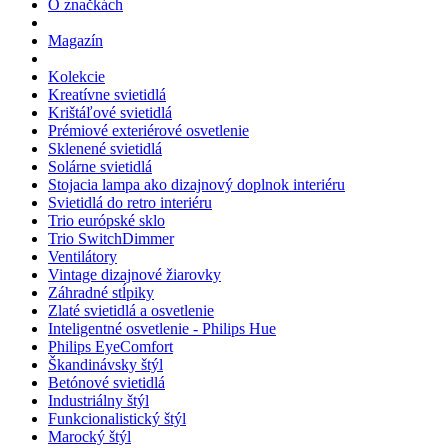
O značkách
Magazín
Kolekcie
Kreatívne svietidlá
Krištáľové svietidlá
Prémiové exteriérové osvetlenie
Sklenené svietidlá
Solárne svietidlá
Stojacia lampa ako dizajnový doplnok interiéru
Svietidlá do retro interiéru
Trio európské sklo
Trio SwitchDimmer
Ventilátory
Vintage dizajnové žiarovky
Záhradné stĺpiky
Zlaté svietidlá a osvetlenie
Inteligentné osvetlenie - Philips Hue
Philips EyeComfort
Škandinávsky štýl
Betónové svietidlá
Industriálny štýl
Funkcionalistický štýl
Marocký štýl