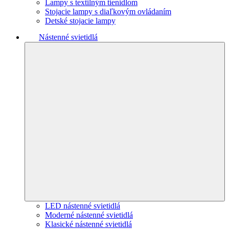
Lampy s textilným tienidlom
Stojacie lampy s diaľkovým ovládaním
Detské stojacie lampy
Nástenné svietidlá
LED nástenné svietidlá
Moderné nástenné svietidlá
Klasické nástenné svietidlá