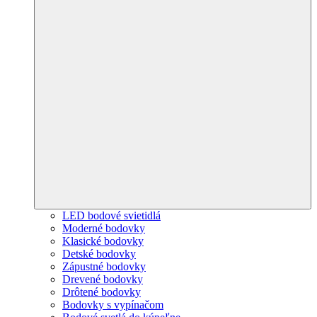
LED bodové svietidlá
Moderné bodovky
Klasické bodovky
Detské bodovky
Zápustné bodovky
Drevené bodovky
Drôtené bodovky
Bodovky s vypínačom