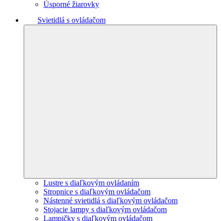
Úsporné žiarovky
Svietidlá s ovládačom
Lustre s diaľkovým ovládaním
Stropnice s diaľkovým ovládačom
Nástenné svietidlá s diaľkovým ovládačom
Stojacie lampy s diaľkovým ovládačom
Lampičky s diaľkovým ovládačom