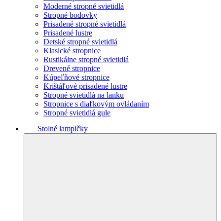
Moderné stropné svietidlá
Stropné bodovky
Prisadené stropné svietidlá
Prisadené lustre
Detské stropné svietidlá
Klasické stropnice
Rustikálne stropné svietidlá
Drevené stropnice
Kúpeľňové stropnice
Krištáľové prisadené lustre
Stropné svietidlá na lanku
Stropnice s diaľkovým ovládaním
Stropné svietidlá gule
Stolné lampičky