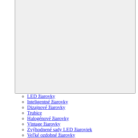
LED žiarovky
Inteligentné žiarovky
Dizajnové žiarovky
Trubice
Halogénové žiarovky
Vintage žiarovky
Zvýhodnené sady LED žiaroviek
Veľké ozdobné žiarovky