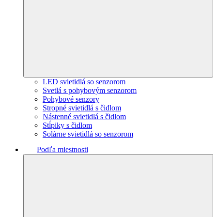
LED svietidlá so senzorom
Svetlá s pohybovým senzorom
Pohybové senzory
Stropné svietidlá s čidlom
Nástenné svietidlá s čidlom
Stĺpiky s čidlom
Solárne svietidlá so senzorom
Podľa miestnosti