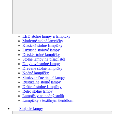
LED stolné lampy a lampičky
Moderné stolné lampičky
Klasické stolné lampičky
Luxusné stolové lampy
Detské stolné lampičky
Stolné lampy na písací stôl
Dotykové stolné lampy
Drevené stolné lampičky
Nočné lampičky
Stmievateľné stolné lampy
Rustikálne stolné lampy
Drôtené stolné lampičky
Retro stolné lampy
Lampičky na nočný stolík
Lampičky s textilným tienidlom
Stojacie lampy