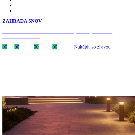
ZAHRADA SNOV
Časovo obmedzená zľava 20 % na objednávky nad 400 €
s kódom: VIP20SK
00
Dni
00
Hodiny
00
Minúty
00
Sekundy
Nakúpiť so zľavou