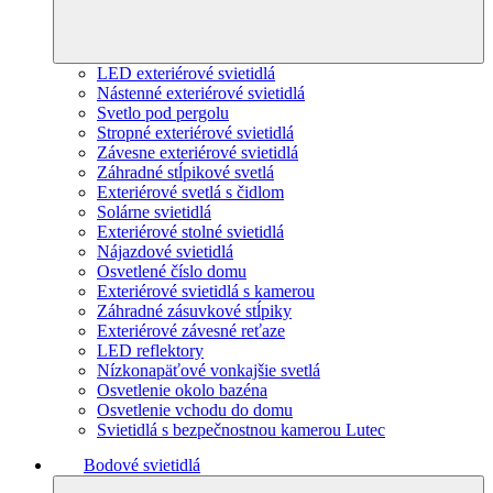
LED exteriérové svietidlá
Nástenné exteriérové svietidlá
Svetlo pod pergolu
Stropné exteriérové svietidlá
Závesne exteriérové svietidlá
Záhradné stĺpikové svetlá
Exteriérové svetlá s čidlom
Solárne svietidlá
Exteriérové stolné svietidlá
Nájazdové svietidlá
Osvetlené číslo domu
Exteriérové svietidlá s kamerou
Záhradné zásuvkové stĺpiky
Exteriérové závesné reťaze
LED reflektory
Nízkonapäťové vonkajšie svetlá
Osvetlenie okolo bazéna
Osvetlenie vchodu do domu
Svietidlá s bezpečnostnou kamerou Lutec
Bodové svietidlá