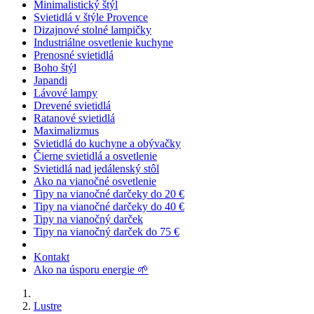
Minimalistický štýl
Svietidlá v štýle Provence
Dizajnové stolné lampičky
Industriálne osvetlenie kuchyne
Prenosné svietidlá
Boho štýl
Japandi
Lávové lampy
Drevené svietidlá
Ratanové svietidlá
Maximalizmus
Svietidlá do kuchyne a obývačky
Čierne svietidlá a osvetlenie
Svietidlá nad jedálenský stôl
Ako na vianočné osvetlenie
Tipy na vianočné darčeky do 20 €
Tipy na vianočné darčeky do 40 €
Tipy na vianočný darček
Tipy na vianočný darček do 75 €
Kontakt
Ako na úsporu energie 🌱
Lustre