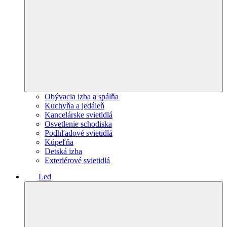
Obývacia izba a spálňa
Kuchyňa a jedáleň
Kancelárske svietidlá
Osvetlenie schodiska
Podhľadové svietidlá
Kúpeľňa
Detská izba
Exteriérové svietidlá
Led