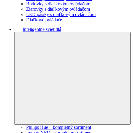
Bodovky s diaľkovým ovládačom
Žiarovky s diaľkovým ovládačom
LED pásiky s diaľkovým ovládačom
Diaľkové ovládače
Inteligentné svietidlá
Philips Hue – kompletný sortiment
Immax NEO - kompletný sortiment