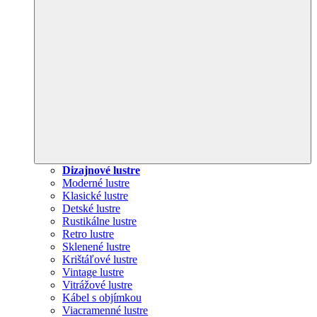
Dizajnové lustre
Moderné lustre
Klasické lustre
Detské lustre
Rustikálne lustre
Retro lustre
Sklenené lustre
Krištáľové lustre
Vintage lustre
Vitrážové lustre
Kábel s objímkou
Viacramenné lustre