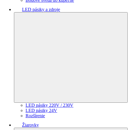
Bodové svetlá do kúpeľne
LED pásiky a zdroje
LED pásiky 220V / 230V
LED pásiky 24V
Rozšírenie
Žiarovky