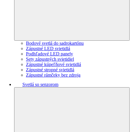
Bodové svetlá do sadrokartónu
Zápustné LED svietidlá
Podhľadové LED panely
Sety zápustných svietidiel
Zápustné kúpeľňové svietidlá
Zápustné stropné svietidlá
Zápustné rámčeky bez zdroja
Svetlá so senzorom