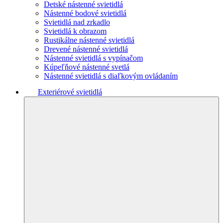
Detské nástenné svietidlá
Nástenné bodové svietidlá
Svietidlá nad zrkadlo
Svietidlá k obrazom
Rustikálne nástenné svietidlá
Drevené nástenné svietidlá
Nástenné svietidlá s vypínačom
Kúpeľňové nástenné svetlá
Nástenné svietidlá s diaľkovým ovládaním
Exteriérové svietidlá