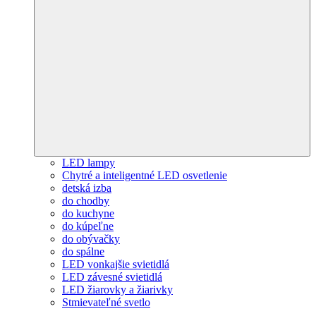
LED lampy
Chytré a inteligentné LED osvetlenie
detská izba
do chodby
do kuchyne
do kúpeľne
do obývačky
do spálne
LED vonkajšie svietidlá
LED závesné svietidlá
LED žiarovky a žiarivky
Stmievateľné svetlo