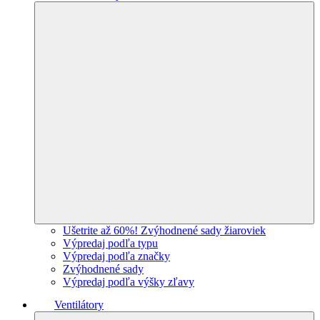
Ušetrite až 60%! Zvýhodnené sady žiaroviek
Výpredaj podľa typu
Výpredaj podľa značky
Zvýhodnené sady
Výpredaj podľa výšky zľavy
Ventilátory